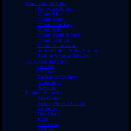
Mainan Bayi & Balita
Playgym & Playmat
Mainan Blok
Mainan Mandi
Mainan Tidur Bayi
Mainan Balita
Mainan Musik & Suara
Mainan Tarik Ulur
Mainan Shape Sorting
Indoor Climbers & Play Structures
Rocking & Spring Ride-Ons
TV & Perangkat Video
TV LED
TV Smart
Blu-Ray/DVD Player
Media Player
Proyektor
Peralatan Dapur Kecil
Rice Cooker
Blender, Mixer & Grinder
Kompor Gas
Teko Listrik
Juicer
Mesin Kopi
Air Fryer