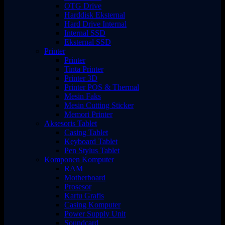
OTG Drive
Harddisk Eksternal
Hard Drive Internal
Internal SSD
Eksternal SSD
Printer
Printer
Tinta Printer
Printer 3D
Printer POS & Thermal
Mesin Faks
Mesin Cutting Sticker
Memori Printer
Aksesoris Tablet
Casing Tablet
Keyboard Tablet
Pen Stylus Tablet
Komponen Komputer
RAM
Motherboard
Prosesor
Kartu Grafis
Casing Komputer
Power Supply Unit
Soundcard