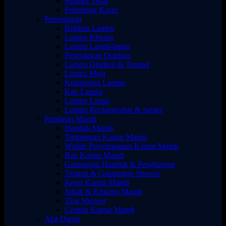
Selimut Tebal
Pelindung Kasur
Penerangan
Bohlam Lampu
Lampu Khusus
Lampu Langit-langit
Penerangan Outdoor
Lampu Dinding & Tempel
Lampu Meja
Komponen Lampu
Kap Lampu
Lampu Lantai
Lampu Rechargeable & Senter
Peralatan Mandi
Handuk Mandi
Timbangan Kamar Mandi
Wadah Penyimpanan Kamar Mandi
Rak Kamar Mandi
Gantungan Handuk & Penghangat
Tempat & Gantungan Shower
Keset Kamar Mandi
Jubah & Kimono Mandi
Tirai Shower
Cermin Kamar Mandi
Alat Dapur