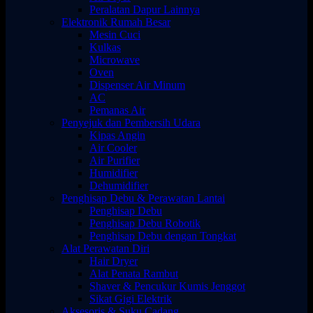
Peralatan Dapur Lainnya
Elektronik Rumah Besar
Mesin Cuci
Kulkas
Microwave
Oven
Dispenser Air Minum
AC
Pemanas Air
Penyejuk dan Pembersih Udara
Kipas Angin
Air Cooler
Air Purifier
Humidifier
Dehumidifier
Penghisap Debu & Perawatan Lantai
Penghisap Debu
Penghisap Debu Robotik
Penghisap Debu dengan Tongkat
Alat Perawatan Diri
Hair Dryer
Alat Penata Rambut
Shaver & Pencukur Kumis Jenggot
Sikat Gigi Elektrik
Aksesoris & Suku Cadang