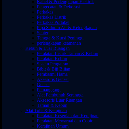
Kabel & Perlengkapan Elektrik
Pengecatan & Dekorasi
Perkakas
Perkakas Listrik
Perkakas Portabel
Pipa Saluran Air & Kelengkapan
Senter
Tangga & Kursi Peninggi
perlengkapan keamanan
Kebun & Luar Ruangan
Peralatan Listrik Taman & Kebun
Peralatan Kebun
Sistem Pengairan
Bibit & Biji Bijian
Pembasmi Hama
Aksesoris Genset
Genset
Pemanggang
Alat Pembunuh Serangga
Aksesoris Luar Ruangan
Taman & Kebun
Alat Tulis & Kerajinan
Peralatan Kesenian dan Kerajinan
Peralatan Mewarnai dan Copic
Kerajinan Umum