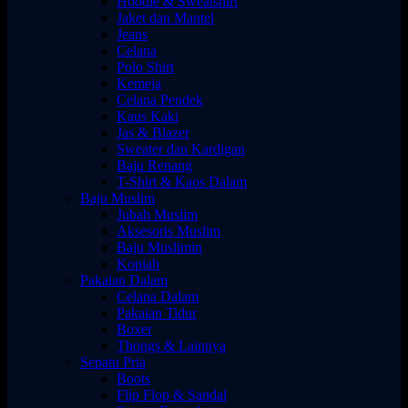
Hoodie & Sweatshirt
Jaket dan Mantel
Jeans
Celana
Polo Shirt
Kemeja
Celana Pendek
Kaus Kaki
Jas & Blazer
Sweater dan Kardigan
Baju Renang
T-Shirt & Kaos Dalam
Baju Muslim
Jubah Muslim
Aksesoris Muslim
Baju Muslimin
Kopiah
Pakaian Dalam
Celana Dalam
Pakaian Tidur
Boxer
Thongs & Lainnya
Sepatu Pria
Boots
Flip Flop & Sandal