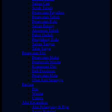
Sabun Cair
Scrub Tubuh
Perawatan Payudara
Perawatan Tubuh
Perawatan Kaki
Sabun Batang
Aksesoris Tubuh
Paket Hadiah
Penghilang Bulu
Sabun Tangan
Tabir Surya
Perawatan Diri
Perawatan Mulut
Pembersih Wanita
Keamanan Diri
Beli Deodoran
Perawatan Mata
Obat Anti Serangga
Parfum
Pria
Wanita
Unisex
Alat Kecantikan
Alat Pelangsing & Pijat
Sauna Portabel