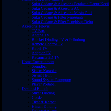
Suku Cadang & Aksesoris Peralatan Dapur Kecil
Suku Cadang & Aksesoris AC
Suku Cadang & Aksesoris Mesin Cuci
Suku Cadang & Filter Pengganti
Suku Cadang & Filter Penghisap Debu
Aksesoris Televisi
TV Box
Antena TV
Bracket Dinding TV & Pelindung
Remote Control TV
Kabel TV
Adaptor TV
Kacamata 3D TV
Home Entertainment
Soundbar
Sistem Karaoke
Sistem Hi-Fi
Sound System Panggung
Player Portabel
Dekorasi Rumah
Stiker Dinding
Gorden
Tikar & Karpet
Hiasan Dinding
Dekorasi Aksen