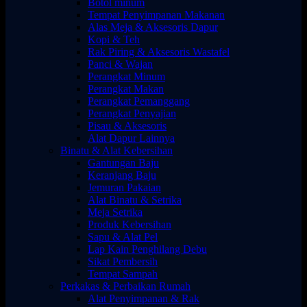
Botol minum
Tempat Penyimpanan Makanan
Alas Meja & Aksesoris Dapur
Kopi & Teh
Rak Piring & Aksesoris Wastafel
Panci & Wajan
Perangkat Minum
Perangkat Makan
Perangkat Pemanggang
Perangkat Penyajian
Pisau & Aksesoris
Alat Dapur Lainnya
Binatu & Alat Kebersihan
Gantungan Baju
Keranjang Baju
Jemuran Pakaian
Alat Binatu & Setrika
Meja Setrika
Produk Kebersihan
Sapu & Alat Pel
Lap Kain Penghilang Debu
Sikat Pembersih
Tempat Sampah
Perkakas & Perbaikan Rumah
Alat Penyimpanan & Rak