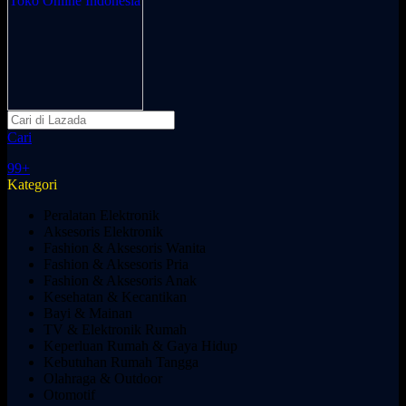
Cari
99+
Kategori
Peralatan Elektronik
Aksesoris Elektronik
Fashion & Aksesoris Wanita
Fashion & Aksesoris Pria
Fashion & Aksesoris Anak
Kesehatan & Kecantikan
Bayi & Mainan
TV & Elektronik Rumah
Keperluan Rumah & Gaya Hidup
Kebutuhan Rumah Tangga
Olahraga & Outdoor
Otomotif