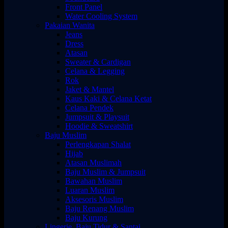
Front Panel
Water Cooling System
Pakaian Wanita
Jeans
Dress
Atasan
Sweater & Cardigan
Celana & Legging
Rok
Jaket & Mantel
Kaus Kaki & Celana Ketat
Celana Pendek
Jumpsuit & Playsuit
Hoodie & Sweatshirt
Baju Muslim
Perlengkapan Shalat
Hijab
Atasan Muslimah
Baju Muslim & Jumpsuit
Bawahan Muslim
Luaran Muslim
Aksesoris Muslim
Baju Renang Muslim
Baju Kurung
Lingerie, Baju Tidur & Santai