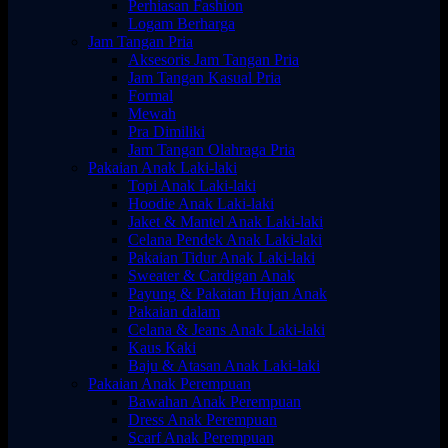
Perhiasan Fashion
Logam Berharga
Jam Tangan Pria
Aksesoris Jam Tangan Pria
Jam Tangan Kasual Pria
Formal
Mewah
Pra Dimiliki
Jam Tangan Olahraga Pria
Pakaian Anak Laki-laki
Topi Anak Laki-laki
Hoodie Anak Laki-laki
Jaket & Mantel Anak Laki-laki
Celana Pendek Anak Laki-laki
Pakaian Tidur Anak Laki-laki
Sweater & Cardigan Anak
Payung & Pakaian Hujan Anak
Pakaian dalam
Celana & Jeans Anak Laki-laki
Kaus Kaki
Baju & Atasan Anak Laki-laki
Pakaian Anak Perempuan
Bawahan Anak Perempuan
Dress Anak Perempuan
Scarf Anak Perempuan