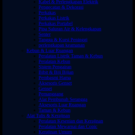
Kabel & Perlengkapan Elektrik
Pengecatan & Dekorasi
Perkakas
Perkakas Listrik
Perkakas Portabel
Pipa Saluran Air & Kelengkapan
Senter
Tangga & Kursi Peninggi
perlengkapan keamanan
Kebun & Luar Ruangan
Peralatan Listrik Taman & Kebun
Peralatan Kebun
Sistem Pengairan
Bibit & Biji Bijian
Pembasmi Hama
Aksesoris Genset
Genset
Pemanggang
Alat Pembunuh Serangga
Aksesoris Luar Ruangan
Taman & Kebun
Alat Tulis & Kerajinan
Peralatan Kesenian dan Kerajinan
Peralatan Mewarnai dan Copic
Kerajinan Umum