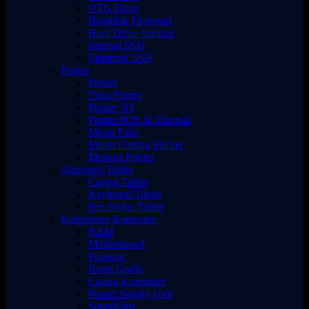
OTG Drive
Harddisk Eksternal
Hard Drive Internal
Internal SSD
Eksternal SSD
Printer
Printer
Tinta Printer
Printer 3D
Printer POS & Thermal
Mesin Faks
Mesin Cutting Sticker
Memori Printer
Aksesoris Tablet
Casing Tablet
Keyboard Tablet
Pen Stylus Tablet
Komponen Komputer
RAM
Motherboard
Prosesor
Kartu Grafis
Casing Komputer
Power Supply Unit
Soundcard