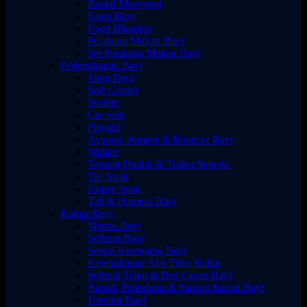
Bantal Menyusui
Kursi Bayi
Food Blenders
Peralatan Makan Bayi
Set Peralatan Makan Bayi
Perlengkapan Bayi
Sling Bayi
Soft Carrier
Stroller
Car Seat
Playard
Ayunan, Jumper & Bouncer Bayi
Walker
Tempat Duduk & Trailer Sepeda
Tas Anak
Koper Anak
Tali & Harness Bayi
Kamar Bayi
Matras Bayi
Selimut Bayi
Seprai Keranjang Bayi
Kelengkapan Alat Tidur Balita
Selimut Tebal & Bed Cover Bayi
Bantal, Pelindung & Sarung Bantal Bayi
Furnitur Bayi