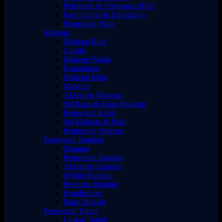
Pelembab & Perawatan Bibir
Face Scrubs & Exfoliators
Perawatan Mata
Makeup
Makeup Bibir
Lipstik
Makeup Wajah
Foundation
Makeup Mata
Maskara
Aksesoris Makeup
Set Kuas & Kuas Makeup
Perawatan Kuku
Set Makeup & Palet
Pembersih Makeup
Perawatan Rambut
Shampo
Perawatan Rambut
Aksesoris Rambut
Styling Rambut
Pewarna Rambut
Kondisioner
Paket Hadiah
Perawatan Tubuh
Losion Tubuh