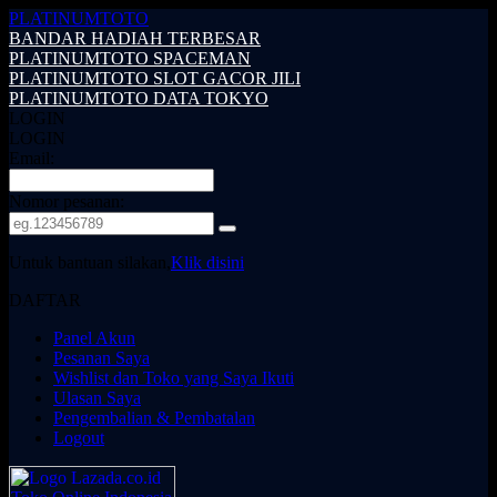
PLATINUMTOTO
BANDAR HADIAH TERBESAR
PLATINUMTOTO SPACEMAN
PLATINUMTOTO SLOT GACOR JILI
PLATINUMTOTO DATA TOKYO
LOGIN
LOGIN
Email:
Nomor pesanan:
Untuk bantuan silakan,
Klik disini
DAFTAR
Panel Akun
Pesanan Saya
Wishlist dan Toko yang Saya Ikuti
Ulasan Saya
Pengembalian & Pembatalan
Logout