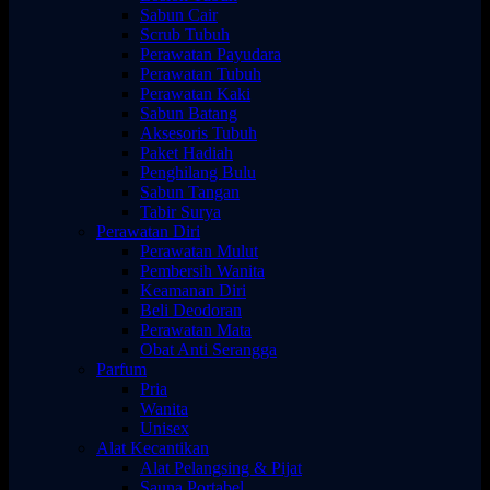
Sabun Cair
Scrub Tubuh
Perawatan Payudara
Perawatan Tubuh
Perawatan Kaki
Sabun Batang
Aksesoris Tubuh
Paket Hadiah
Penghilang Bulu
Sabun Tangan
Tabir Surya
Perawatan Diri
Perawatan Mulut
Pembersih Wanita
Keamanan Diri
Beli Deodoran
Perawatan Mata
Obat Anti Serangga
Parfum
Pria
Wanita
Unisex
Alat Kecantikan
Alat Pelangsing & Pijat
Sauna Portabel