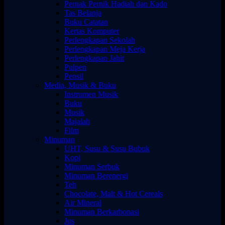
Pernak Pernik Hadiah dan Kado
Tas Belanja
Buku Catatan
Kertas Komputer
Perlengkapan Sekolah
Perlengkapan Meja Kerja
Perlengkapan Jahit
Pulpen
Pensil
Media, Musik & Buku
Instrumen Musik
Buku
Musik
Majalah
Film
Minuman
UHT, Susu & Susu Bubuk
Kopi
Minuman Serbuk
Minuman Berenergi
Teh
Chocolate, Malt & Hot Cereals
Air Mineral
Minuman Berkarbonasi
Jus