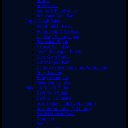
Stroller
Soft Carrier
Sampo & Kondisioner
Perawatan Kulit Bayi
Popok Sekali Pakai
Popok Sekali Pakai
Popok Kain & Aksesori
Lap Bayi & Penyangga
Perawatan Popok
Krim & Salep Bayi
Tas Perlengkapan Popok
Meja Ganti Popok
Cover Popok Kain
Lapisan Penyerap & Liner Popok Kain
Potty Training
Bangku Langkah
Detergent Laundry
Makanan Bayi & Balita
Bayi (0 - 6 bulan)
Bayi (6 - 12 bulan)
Susu Batita (1- dibawah 3 tahun)
Susu Pertumbuhan (>3Tahun)
Nutrisi Khusus Anak
Minuman
Sereal