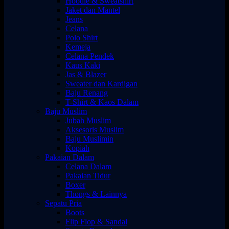
Hoodie & Sweatshirt
Jaket dan Mantel
Jeans
Celana
Polo Shirt
Kemeja
Celana Pendek
Kaus Kaki
Jas & Blazer
Sweater dan Kardigan
Baju Renang
T-Shirt & Kaos Dalam
Baju Muslim
Jubah Muslim
Aksesoris Muslim
Baju Muslimin
Kopiah
Pakaian Dalam
Celana Dalam
Pakaian Tidur
Boxer
Thongs & Lainnya
Sepatu Pria
Boots
Flip Flop & Sandal