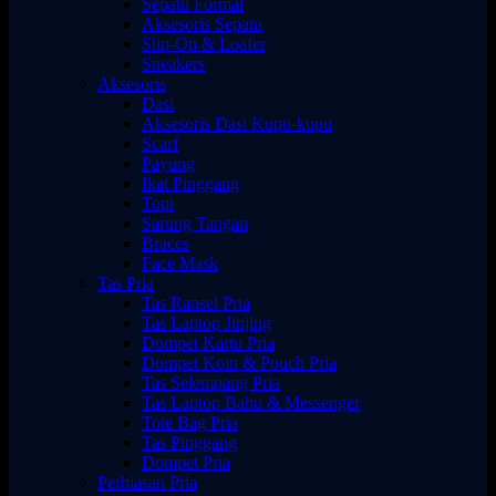
Sepatu Formal
Aksesoris Sepatu
Slip-On & Loafer
Sneakers
Aksesoris
Dasi
Aksesoris Dasi Kupu-kupu
Scarf
Payung
Ikat Pinggang
Topi
Sarung Tangan
Braces
Face Mask
Tas Pria
Tas Ransel Pria
Tas Laptop Jinjing
Dompet Kartu Pria
Dompet Koin & Pouch Pria
Tas Selempang Pria
Tas Laptop Bahu & Messenger
Tote Bag Pria
Tas Pinggang
Dompet Pria
Perhiasan Pria