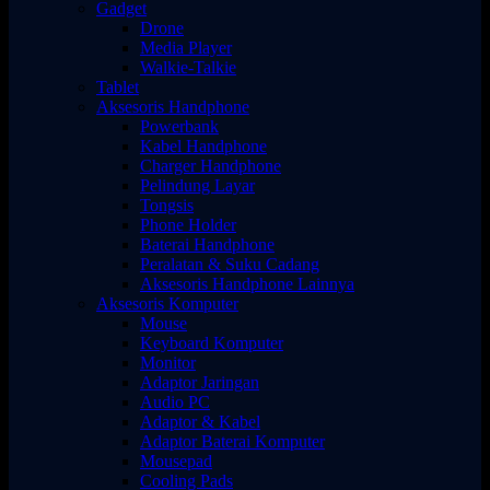
Gadget
Drone
Media Player
Walkie-Talkie
Tablet
Aksesoris Handphone
Powerbank
Kabel Handphone
Charger Handphone
Pelindung Layar
Tongsis
Phone Holder
Baterai Handphone
Peralatan & Suku Cadang
Aksesoris Handphone Lainnya
Aksesoris Komputer
Mouse
Keyboard Komputer
Monitor
Adaptor Jaringan
Audio PC
Adaptor & Kabel
Adaptor Baterai Komputer
Mousepad
Cooling Pads