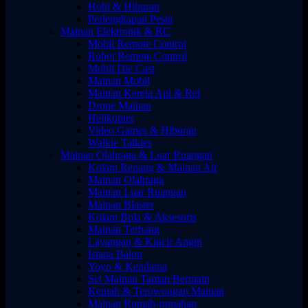
Hobi & Hiburan
Perlengkapan Pesta
Mainan Elektronik & RC
Mobil Remote Control
Robot Remote Control
Mobil Die Cast
Mainan Mobil
Mainan Kereta Api & Rel
Drone Mainan
Helikopter
Video Games & Hiburan
Walkie Talkies
Mainan Olahraga & Luar Ruangan
Kolam Renang & Mainan Air
Mainan Olahraga
Mainan Luar Ruangan
Mainan Blaster
Kolam Bola & Aksesoris
Mainan Terbang
Layangan & Kincir Angin
Istana Balon
Yoyo & Kendama
Set Mainan Taman Bermain
Kemah & Terowongan Mainan
Mainan Rumah-rumahan