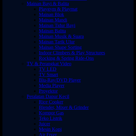
Mainan Bayi & Balita
Playgym & Playmat
Mainan Blok
Mainan Mandi
Mainan Tidur Bayi
Mainan Balita
Mainan Musik & Suara
Mainan Tarik Ulur
Mainan Shape Sorting
Indoor Climbers & Play Structures
Rocking & Spring Ride-Ons
TV & Perangkat Video
TV LED
TV Smart
Blu-Ray/DVD Player
Media Player
Proyektor
Peralatan Dapur Kecil
Rice Cooker
Blender, Mixer & Grinder
Kompor Gas
Teko Listrik
Juicer
Mesin Kopi
Air Fryer