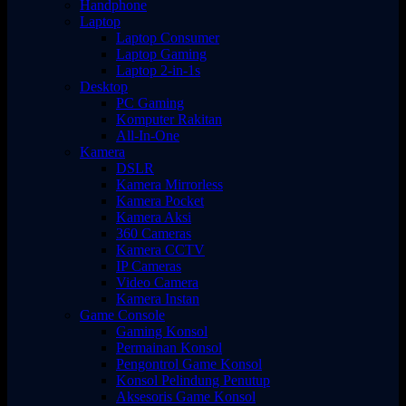
Handphone
Laptop
Laptop Consumer
Laptop Gaming
Laptop 2-in-1s
Desktop
PC Gaming
Komputer Rakitan
All-In-One
Kamera
DSLR
Kamera Mirrorless
Kamera Pocket
Kamera Aksi
360 Cameras
Kamera CCTV
IP Cameras
Video Camera
Kamera Instan
Game Console
Gaming Konsol
Permainan Konsol
Pengontrol Game Konsol
Konsol Pelindung Penutup
Aksesoris Game Konsol