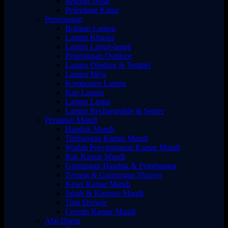
Selimut Tebal
Pelindung Kasur
Penerangan
Bohlam Lampu
Lampu Khusus
Lampu Langit-langit
Penerangan Outdoor
Lampu Dinding & Tempel
Lampu Meja
Komponen Lampu
Kap Lampu
Lampu Lantai
Lampu Rechargeable & Senter
Peralatan Mandi
Handuk Mandi
Timbangan Kamar Mandi
Wadah Penyimpanan Kamar Mandi
Rak Kamar Mandi
Gantungan Handuk & Penghangat
Tempat & Gantungan Shower
Keset Kamar Mandi
Jubah & Kimono Mandi
Tirai Shower
Cermin Kamar Mandi
Alat Dapur