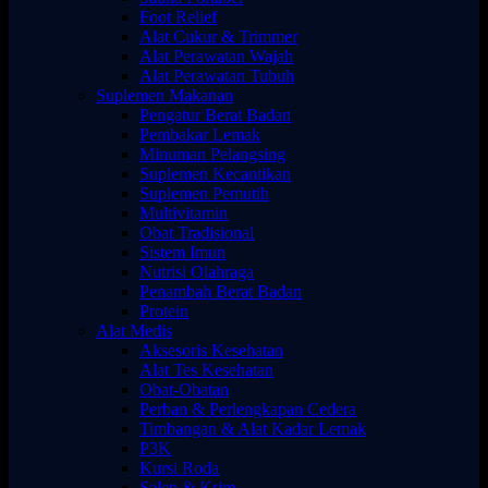
Foot Relief
Alat Cukur & Trimmer
Alat Perawatan Wajah
Alat Perawatan Tubuh
Suplemen Makanan
Pengatur Berat Badan
Pembakar Lemak
Minuman Pelangsing
Suplemen Kecantikan
Suplemen Pemutih
Multivitamin
Obat Tradisional
Sistem Imun
Nutrisi Olahraga
Penambah Berat Badan
Protein
Alat Medis
Aksesoris Kesehatan
Alat Tes Kesehatan
Obat-Obatan
Perban & Perlengkapan Cedera
Timbangan & Alat Kadar Lemak
P3K
Kursi Roda
Salep & Krim