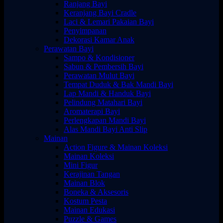
Ranjang Bayi
Keranjang Bayi Cradle
Laci & Lemari Pakaian Bayi
Penyimpanan
Dekorasi Kamar Anak
Perawatan Bayi
Sampo & Kondisioner
Sabun & Pembersih Bayi
Perawatan Mulut Bayi
Tempat Duduk & Bak Mandi Bayi
Lap Mandi & Handuk Bayi
Pelindung Matahari Bayi
Aromaterapi Bayi
Perlengkapan Mandi Bayi
Alas Mandi Bayi Anti Slip
Mainan
Action Figure & Mainan Koleksi
Mainan Koleksi
Mini Figur
Kerajinan Tangan
Mainan Blok
Boneka & Aksesoris
Kostum Pesta
Mainan Edukasi
Puzzle & Games