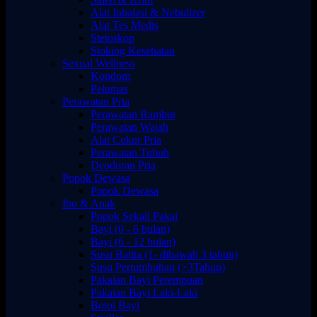
Alat Inhalasi & Nebulizer
Alat Tes Medis
Stetoskop
Stoking Kesehatan
Sexual Wellness
Kondom
Pelumas
Perawatan Pria
Perawatan Rambut
Perawatan Wajah
Alat Cukur Pria
Perawatan Tubuh
Deodoran Pria
Popok Dewasa
Popok Dewasa
Ibu & Anak
Popok Sekali Pakai
Bayi (0 - 6 bulan)
Bayi (6 - 12 bulan)
Susu Batita (1- dibawah 3 tahun)
Susu Pertumbuhan (>3Tahun)
Pakaian Bayi Perempuan
Pakaian Bayi Laki-Laki
Botol Bayi