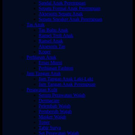
Sandal Anak Perempuan
Sepatu Formal Anak Perempuan
Aksesoris Sepatu Anak
Sepatu Sneaker Anak Perempuan
Tas Anak
Tas Bahu Anak
Ransel Troli Anak
Ransel Anak
Aksesoris Tas
Koper
Perhiasan Anak
Emas Murni
Perhiasan Fashion
Jam Tangan Anak
Jam Tangan Anak Laki-Laki
Jam Tangan Anak Perempuan
Perawatan Kulit
Serum Perawatan Wajah
Dermacare
Pelembab Wajah
Pembersih Wajah
Masker Wajah
Toner
Tabir Surya
Set Perawatan Wajah