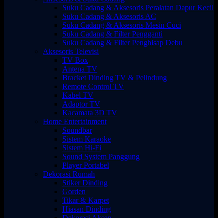
Suku Cadang & Aksesoris Peralatan Dapur Kecil
Suku Cadang & Aksesoris AC
Suku Cadang & Aksesoris Mesin Cuci
Suku Cadang & Filter Pengganti
Suku Cadang & Filter Penghisap Debu
Aksesoris Televisi
TV Box
Antena TV
Bracket Dinding TV & Pelindung
Remote Control TV
Kabel TV
Adaptor TV
Kacamata 3D TV
Home Entertainment
Soundbar
Sistem Karaoke
Sistem Hi-Fi
Sound System Panggung
Player Portabel
Dekorasi Rumah
Stiker Dinding
Gorden
Tikar & Karpet
Hiasan Dinding
Dekorasi Aksen