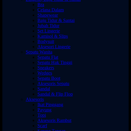
Bra
Celana Dalam
Shapewear
Baju Tidur & Santai
Jubah Tidur
Set Lingerie
Kamisol & Slips
Bodysuit
Aksesori Lingerie
Sepatu Wanita
Sepatu Flat
Sepatu Hak Tinggi
Sneakers
Wedges
Sepatu Boot
Aksesoris Sepatu
Sandal
Sandal & Flip Flop
Aksesoris
Ikat Pinggang
Payung
Topi
Aksesoris Rambut
Scarf
Sarung Tangan