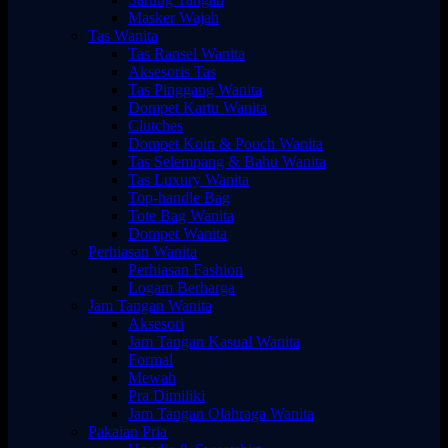
Masker Wajah
Tas Wanita
Tas Ransel Wanita
Aksesoris Tas
Tas Pinggang Wanita
Dompet Kartu Wanita
Clutches
Dompet Koin & Pouch Wanita
Tas Selempang & Bahu Wanita
Tas Luxury Wanita
Top-handle Bag
Tote Bag Wanita
Dompet Wanita
Perhiasan Wanita
Perhiasan Fashion
Logam Berharga
Jam Tangan Wanita
Aksesori
Jam Tangan Kasual Wanita
Formal
Mewah
Pra Dimiliki
Jam Tangan Olahraga Wanita
Pakaian Pria