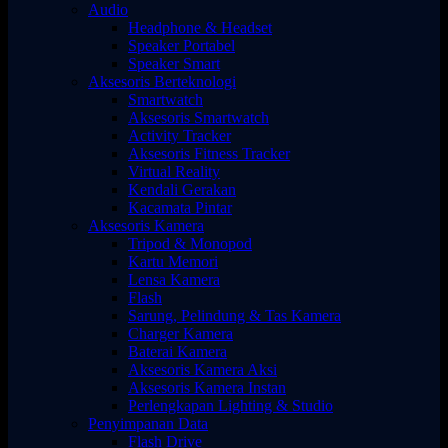
Audio
Headphone & Headset
Speaker Portabel
Speaker Smart
Aksesoris Berteknologi
Smartwatch
Aksesoris Smartwatch
Activity Tracker
Aksesoris Fitness Tracker
Virtual Reality
Kendali Gerakan
Kacamata Pintar
Aksesoris Kamera
Tripod & Monopod
Kartu Memori
Lensa Kamera
Flash
Sarung, Pelindung & Tas Kamera
Charger Kamera
Baterai Kamera
Aksesoris Kamera Aksi
Aksesoris Kamera Instan
Perlengkapan Lighting & Studio
Penyimpanan Data
Flash Drive