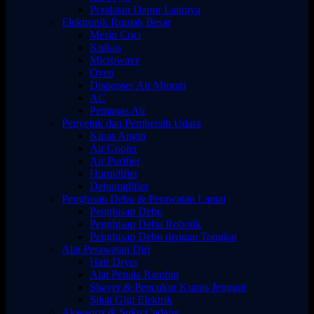
Peralatan Dapur Lainnya
Elektronik Rumah Besar
Mesin Cuci
Kulkas
Microwave
Oven
Dispenser Air Minum
AC
Pemanas Air
Penyejuk dan Pembersih Udara
Kipas Angin
Air Cooler
Air Purifier
Humidifier
Dehumidifier
Penghisap Debu & Perawatan Lantai
Penghisap Debu
Penghisap Debu Robotik
Penghisap Debu dengan Tongkat
Alat Perawatan Diri
Hair Dryer
Alat Penata Rambut
Shaver & Pencukur Kumis Jenggot
Sikat Gigi Elektrik
Aksesoris & Suku Cadang