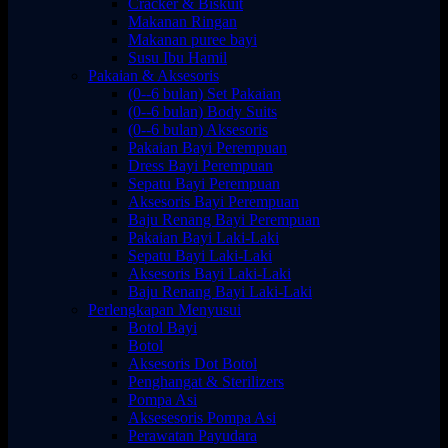
Cracker & Biskuit
Makanan Ringan
Makanan puree bayi
Susu Ibu Hamil
Pakaian & Aksesoris
(0--6 bulan) Set Pakaian
(0--6 bulan) Body Suits
(0--6 bulan) Aksesoris
Pakaian Bayi Perempuan
Dress Bayi Perempuan
Sepatu Bayi Perempuan
Aksesoris Bayi Perempuan
Baju Renang Bayi Perempuan
Pakaian Bayi Laki-Laki
Sepatu Bayi Laki-Laki
Aksesoris Bayi Laki-Laki
Baju Renang Bayi Laki-Laki
Perlengkapan Menyusui
Botol Bayi
Botol
Aksesoris Dot Botol
Penghangat & Sterilizers
Pompa Asi
Aksesesoris Pompa Asi
Perawatan Payudara