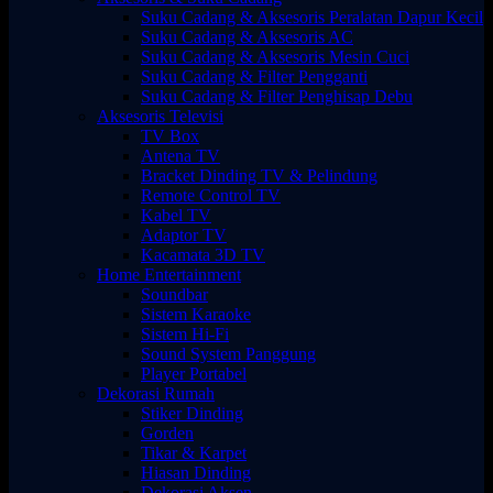
Suku Cadang & Aksesoris Peralatan Dapur Kecil
Suku Cadang & Aksesoris AC
Suku Cadang & Aksesoris Mesin Cuci
Suku Cadang & Filter Pengganti
Suku Cadang & Filter Penghisap Debu
Aksesoris Televisi
TV Box
Antena TV
Bracket Dinding TV & Pelindung
Remote Control TV
Kabel TV
Adaptor TV
Kacamata 3D TV
Home Entertainment
Soundbar
Sistem Karaoke
Sistem Hi-Fi
Sound System Panggung
Player Portabel
Dekorasi Rumah
Stiker Dinding
Gorden
Tikar & Karpet
Hiasan Dinding
Dekorasi Aksen