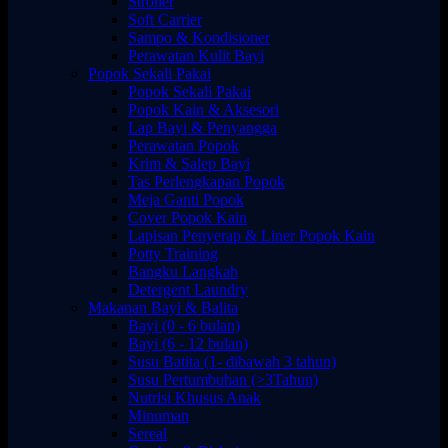
Stroller
Soft Carrier
Sampo & Kondisioner
Perawatan Kulit Bayi
Popok Sekali Pakai
Popok Sekali Pakai
Popok Kain & Aksesori
Lap Bayi & Penyangga
Perawatan Popok
Krim & Salep Bayi
Tas Perlengkapan Popok
Meja Ganti Popok
Cover Popok Kain
Lapisan Penyerap & Liner Popok Kain
Potty Training
Bangku Langkah
Detergent Laundry
Makanan Bayi & Balita
Bayi (0 - 6 bulan)
Bayi (6 - 12 bulan)
Susu Batita (1- dibawah 3 tahun)
Susu Pertumbuhan (>3Tahun)
Nutrisi Khusus Anak
Minuman
Sereal