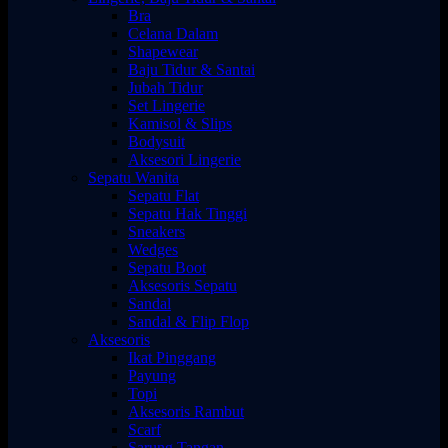
Bra
Celana Dalam
Shapewear
Baju Tidur & Santai
Jubah Tidur
Set Lingerie
Kamisol & Slips
Bodysuit
Aksesori Lingerie
Sepatu Wanita
Sepatu Flat
Sepatu Hak Tinggi
Sneakers
Wedges
Sepatu Boot
Aksesoris Sepatu
Sandal
Sandal & Flip Flop
Aksesoris
Ikat Pinggang
Payung
Topi
Aksesoris Rambut
Scarf
Sarung Tangan