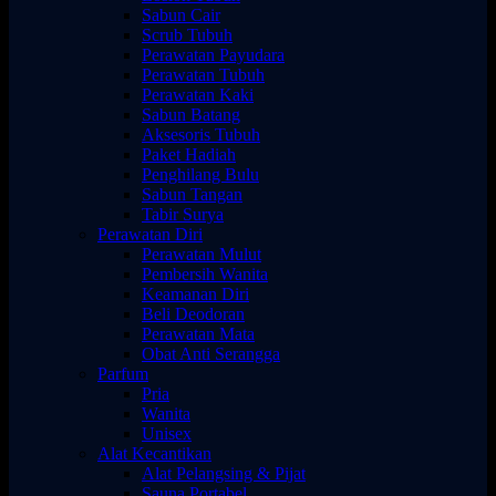
Sabun Cair
Scrub Tubuh
Perawatan Payudara
Perawatan Tubuh
Perawatan Kaki
Sabun Batang
Aksesoris Tubuh
Paket Hadiah
Penghilang Bulu
Sabun Tangan
Tabir Surya
Perawatan Diri
Perawatan Mulut
Pembersih Wanita
Keamanan Diri
Beli Deodoran
Perawatan Mata
Obat Anti Serangga
Parfum
Pria
Wanita
Unisex
Alat Kecantikan
Alat Pelangsing & Pijat
Sauna Portabel