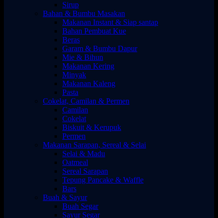
Sirup
Bahan & Bumbu Masakan
Makanan Instant & Siap santap
Bahan Pembuat Kue
Beras
Garam & Bumbu Dapur
Mie & Bihun
Makanan Kering
Minyak
Makanan Kaleng
Pasta
Cokelat, Camilan & Permen
Camilan
Cokelat
Biskuit & Kerupuk
Permen
Makanan Sarapan, Sereal & Selai
Selai & Madu
Oatmeal
Sereal Sarapan
Tepung Pancake & Waffle
Bars
Buah & Sayur
Buah Segar
Sayur Segar