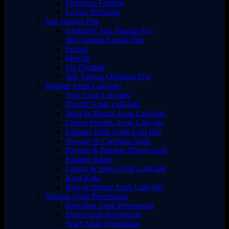
Perhiasan Fashion
Logam Berharga
Jam Tangan Pria
Aksesoris Jam Tangan Pria
Jam Tangan Kasual Pria
Formal
Mewah
Pra Dimiliki
Jam Tangan Olahraga Pria
Pakaian Anak Laki-laki
Topi Anak Laki-laki
Hoodie Anak Laki-laki
Jaket & Mantel Anak Laki-laki
Celana Pendek Anak Laki-laki
Pakaian Tidur Anak Laki-laki
Sweater & Cardigan Anak
Payung & Pakaian Hujan Anak
Pakaian dalam
Celana & Jeans Anak Laki-laki
Kaus Kaki
Baju & Atasan Anak Laki-laki
Pakaian Anak Perempuan
Bawahan Anak Perempuan
Dress Anak Perempuan
Scarf Anak Perempuan