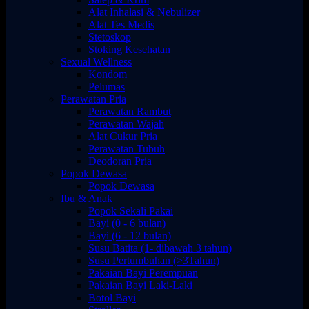
Alat Inhalasi & Nebulizer
Alat Tes Medis
Stetoskop
Stoking Kesehatan
Sexual Wellness
Kondom
Pelumas
Perawatan Pria
Perawatan Rambut
Perawatan Wajah
Alat Cukur Pria
Perawatan Tubuh
Deodoran Pria
Popok Dewasa
Popok Dewasa
Ibu & Anak
Popok Sekali Pakai
Bayi (0 - 6 bulan)
Bayi (6 - 12 bulan)
Susu Batita (1- dibawah 3 tahun)
Susu Pertumbuhan (>3Tahun)
Pakaian Bayi Perempuan
Pakaian Bayi Laki-Laki
Botol Bayi