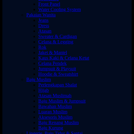
Front Panel
Water Cooling System
Pakaian Wanita
Jeans
Dress
Atasan
Sweater & Cardigan
Celana & Legging
Rok
Jaket & Mantel
Kaus Kaki & Celana Ketat
Celana Pendek
Jumpsuit & Playsuit
Hoodie & Sweatshirt
Baju Muslim
Perlengkapan Shalat
Hijab
Atasan Muslimah
Baju Muslim & Jumpsuit
Bawahan Muslim
Luaran Muslim
Aksesoris Muslim
Baju Renang Muslim
Baju Kurung
Lingerie, Baju Tidur & Santai