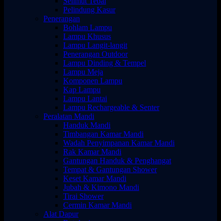
Selimut Tebal
Pelindung Kasur
Penerangan
Bohlam Lampu
Lampu Khusus
Lampu Langit-langit
Penerangan Outdoor
Lampu Dinding & Tempel
Lampu Meja
Komponen Lampu
Kap Lampu
Lampu Lantai
Lampu Rechargeable & Senter
Peralatan Mandi
Handuk Mandi
Timbangan Kamar Mandi
Wadah Penyimpanan Kamar Mandi
Rak Kamar Mandi
Gantungan Handuk & Penghangat
Tempat & Gantungan Shower
Keset Kamar Mandi
Jubah & Kimono Mandi
Tirai Shower
Cermin Kamar Mandi
Alat Dapur