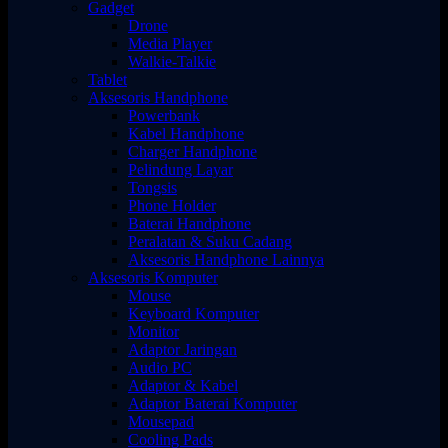
Gadget
Drone
Media Player
Walkie-Talkie
Tablet
Aksesoris Handphone
Powerbank
Kabel Handphone
Charger Handphone
Pelindung Layar
Tongsis
Phone Holder
Baterai Handphone
Peralatan & Suku Cadang
Aksesoris Handphone Lainnya
Aksesoris Komputer
Mouse
Keyboard Komputer
Monitor
Adaptor Jaringan
Audio PC
Adaptor & Kabel
Adaptor Baterai Komputer
Mousepad
Cooling Pads