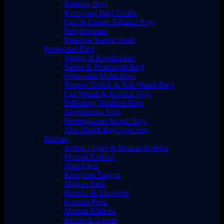
Ranjang Bayi
Keranjang Bayi Cradle
Laci & Lemari Pakaian Bayi
Penyimpanan
Dekorasi Kamar Anak
Perawatan Bayi
Sampo & Kondisioner
Sabun & Pembersih Bayi
Perawatan Mulut Bayi
Tempat Duduk & Bak Mandi Bayi
Lap Mandi & Handuk Bayi
Pelindung Matahari Bayi
Aromaterapi Bayi
Perlengkapan Mandi Bayi
Alas Mandi Bayi Anti Slip
Mainan
Action Figure & Mainan Koleksi
Mainan Koleksi
Mini Figur
Kerajinan Tangan
Mainan Blok
Boneka & Aksesoris
Kostum Pesta
Mainan Edukasi
Puzzle & Games