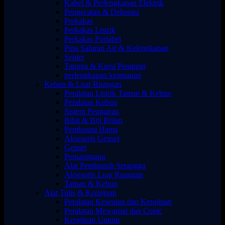
Kabel & Perlengkapan Elektrik
Pengecatan & Dekorasi
Perkakas
Perkakas Listrik
Perkakas Portabel
Pipa Saluran Air & Kelengkapan
Senter
Tangga & Kursi Peninggi
perlengkapan keamanan
Kebun & Luar Ruangan
Peralatan Listrik Taman & Kebun
Peralatan Kebun
Sistem Pengairan
Bibit & Biji Bijian
Pembasmi Hama
Aksesoris Genset
Genset
Pemanggang
Alat Pembunuh Serangga
Aksesoris Luar Ruangan
Taman & Kebun
Alat Tulis & Kerajinan
Peralatan Kesenian dan Kerajinan
Peralatan Mewarnai dan Copic
Kerajinan Umum