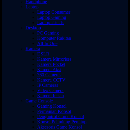
Handphone
Laptop
Laptop Consumer
Laptop Gaming
Laptop 2-in-1s
Desktop
PC Gaming
Komputer Rakitan
All-In-One
Kamera
DSLR
Kamera Mirrorless
Kamera Pocket
Kamera Aksi
360 Cameras
Kamera CCTV
IP Cameras
Video Camera
Kamera Instan
Game Console
Gaming Konsol
Permainan Konsol
Pengontrol Game Konsol
Konsol Pelindung Penutup
Aksesoris Game Konsol