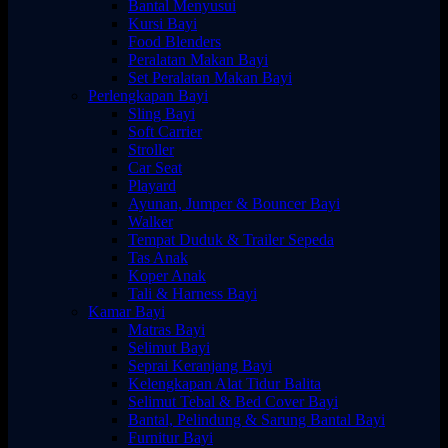
Bantal Menyusui
Kursi Bayi
Food Blenders
Peralatan Makan Bayi
Set Peralatan Makan Bayi
Perlengkapan Bayi
Sling Bayi
Soft Carrier
Stroller
Car Seat
Playard
Ayunan, Jumper & Bouncer Bayi
Walker
Tempat Duduk & Trailer Sepeda
Tas Anak
Koper Anak
Tali & Harness Bayi
Kamar Bayi
Matras Bayi
Selimut Bayi
Seprai Keranjang Bayi
Kelengkapan Alat Tidur Balita
Selimut Tebal & Bed Cover Bayi
Bantal, Pelindung & Sarung Bantal Bayi
Furnitur Bayi