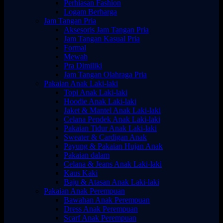
Perhiasan Fashion
Logam Berharga
Jam Tangan Pria
Aksesoris Jam Tangan Pria
Jam Tangan Kasual Pria
Formal
Mewah
Pra Dimiliki
Jam Tangan Olahraga Pria
Pakaian Anak Laki-laki
Topi Anak Laki-laki
Hoodie Anak Laki-laki
Jaket & Mantel Anak Laki-laki
Celana Pendek Anak Laki-laki
Pakaian Tidur Anak Laki-laki
Sweater & Cardigan Anak
Payung & Pakaian Hujan Anak
Pakaian dalam
Celana & Jeans Anak Laki-laki
Kaus Kaki
Baju & Atasan Anak Laki-laki
Pakaian Anak Perempuan
Bawahan Anak Perempuan
Dress Anak Perempuan
Scarf Anak Perempuan