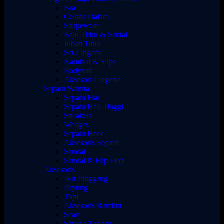
Bra
Celana Dalam
Shapewear
Baju Tidur & Santai
Jubah Tidur
Set Lingerie
Kamisol & Slips
Bodysuit
Aksesori Lingerie
Sepatu Wanita
Sepatu Flat
Sepatu Hak Tinggi
Sneakers
Wedges
Sepatu Boot
Aksesoris Sepatu
Sandal
Sandal & Flip Flop
Aksesoris
Ikat Pinggang
Payung
Topi
Aksesoris Rambut
Scarf
Sarung Tangan