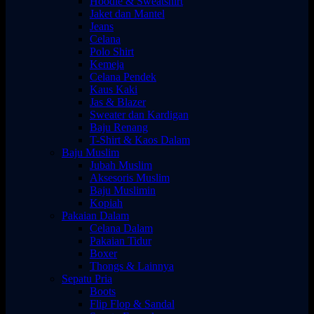
Hoodie & Sweatshirt
Jaket dan Mantel
Jeans
Celana
Polo Shirt
Kemeja
Celana Pendek
Kaus Kaki
Jas & Blazer
Sweater dan Kardigan
Baju Renang
T-Shirt & Kaos Dalam
Baju Muslim
Jubah Muslim
Aksesoris Muslim
Baju Muslimin
Kopiah
Pakaian Dalam
Celana Dalam
Pakaian Tidur
Boxer
Thongs & Lainnya
Sepatu Pria
Boots
Flip Flop & Sandal