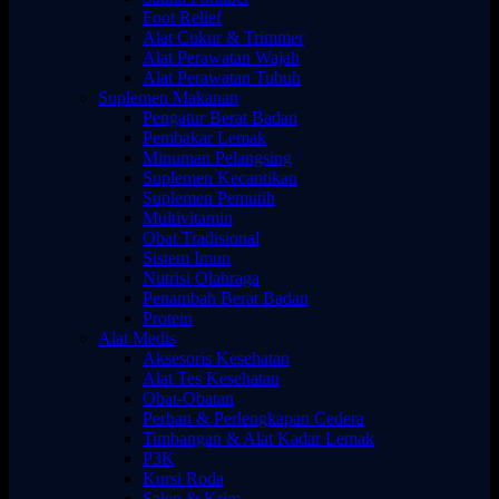
Foot Relief
Alat Cukur & Trimmer
Alat Perawatan Wajah
Alat Perawatan Tubuh
Suplemen Makanan
Pengatur Berat Badan
Pembakar Lemak
Minuman Pelangsing
Suplemen Kecantikan
Suplemen Pemutih
Multivitamin
Obat Tradisional
Sistem Imun
Nutrisi Olahraga
Penambah Berat Badan
Protein
Alat Medis
Aksesoris Kesehatan
Alat Tes Kesehatan
Obat-Obatan
Perban & Perlengkapan Cedera
Timbangan & Alat Kadar Lemak
P3K
Kursi Roda
Salep & Krim