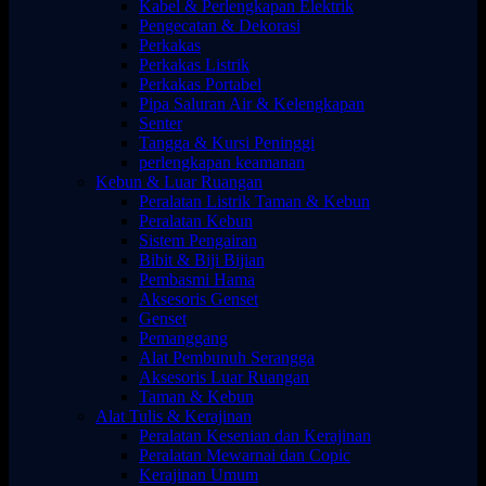
Kabel & Perlengkapan Elektrik
Pengecatan & Dekorasi
Perkakas
Perkakas Listrik
Perkakas Portabel
Pipa Saluran Air & Kelengkapan
Senter
Tangga & Kursi Peninggi
perlengkapan keamanan
Kebun & Luar Ruangan
Peralatan Listrik Taman & Kebun
Peralatan Kebun
Sistem Pengairan
Bibit & Biji Bijian
Pembasmi Hama
Aksesoris Genset
Genset
Pemanggang
Alat Pembunuh Serangga
Aksesoris Luar Ruangan
Taman & Kebun
Alat Tulis & Kerajinan
Peralatan Kesenian dan Kerajinan
Peralatan Mewarnai dan Copic
Kerajinan Umum