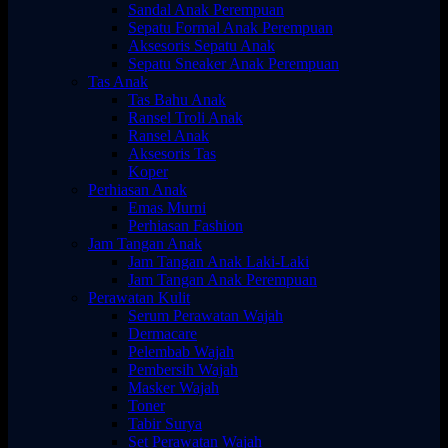
Sandal Anak Perempuan
Sepatu Formal Anak Perempuan
Aksesoris Sepatu Anak
Sepatu Sneaker Anak Perempuan
Tas Anak
Tas Bahu Anak
Ransel Troli Anak
Ransel Anak
Aksesoris Tas
Koper
Perhiasan Anak
Emas Murni
Perhiasan Fashion
Jam Tangan Anak
Jam Tangan Anak Laki-Laki
Jam Tangan Anak Perempuan
Perawatan Kulit
Serum Perawatan Wajah
Dermacare
Pelembab Wajah
Pembersih Wajah
Masker Wajah
Toner
Tabir Surya
Set Perawatan Wajah