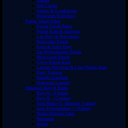
Stroller
Soft Carrier
Sampo & Kondisioner
Perawatan Kulit Bayi
Popok Sekali Pakai
Popok Sekali Pakai
Popok Kain & Aksesori
Lap Bayi & Penyangga
Perawatan Popok
Krim & Salep Bayi
Tas Perlengkapan Popok
Meja Ganti Popok
Cover Popok Kain
Lapisan Penyerap & Liner Popok Kain
Potty Training
Bangku Langkah
Detergent Laundry
Makanan Bayi & Balita
Bayi (0 - 6 bulan)
Bayi (6 - 12 bulan)
Susu Batita (1- dibawah 3 tahun)
Susu Pertumbuhan (>3Tahun)
Nutrisi Khusus Anak
Minuman
Sereal