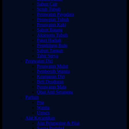
Sabun Cair
Scrub Tubuh
Perawatan Payudara
Perawatan Tubuh
Perawatan Kaki
Sabun Batang
Aksesoris Tubuh
Paket Hadiah
Penghilang Bulu
Sabun Tangan
Tabir Surya
Perawatan Diri
Perawatan Mulut
Pembersih Wanita
Keamanan Diri
Beli Deodoran
Perawatan Mata
Obat Anti Serangga
Parfum
Pria
Wanita
Unisex
Alat Kecantikan
Alat Pelangsing & Pijat
Sauna Portabel