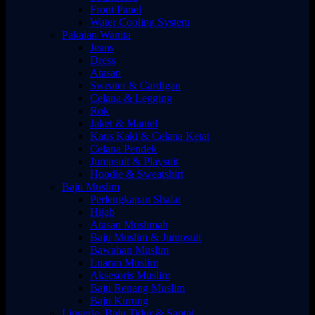
Front Panel
Water Cooling System
Pakaian Wanita
Jeans
Dress
Atasan
Sweater & Cardigan
Celana & Legging
Rok
Jaket & Mantel
Kaus Kaki & Celana Ketat
Celana Pendek
Jumpsuit & Playsuit
Hoodie & Sweatshirt
Baju Muslim
Perlengkapan Shalat
Hijab
Atasan Muslimah
Baju Muslim & Jumpsuit
Bawahan Muslim
Luaran Muslim
Aksesoris Muslim
Baju Renang Muslim
Baju Kurung
Lingerie, Baju Tidur & Santai