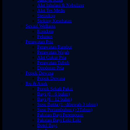
Alat Inhalasi & Nebulizer
Alat Tes Medis
Stetoskop
Stoking Kesehatan
Sexual Wellness
Kondom
Pelumas
Perawatan Pria
Perawatan Rambut
Perawatan Wajah
Alat Cukur Pria
Perawatan Tubuh
Deodoran Pria
Popok Dewasa
Popok Dewasa
Ibu & Anak
Popok Sekali Pakai
Bayi (0 - 6 bulan)
Bayi (6 - 12 bulan)
Susu Batita (1- dibawah 3 tahun)
Susu Pertumbuhan (>3Tahun)
Pakaian Bayi Perempuan
Pakaian Bayi Laki-Laki
Botol Bayi