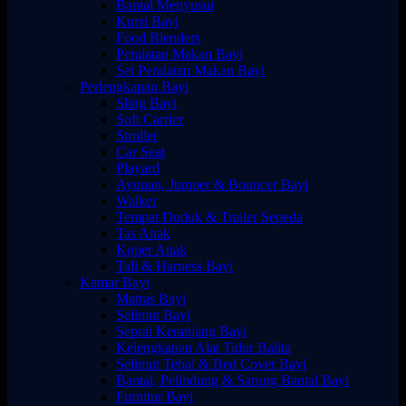
Bantal Menyusui
Kursi Bayi
Food Blenders
Peralatan Makan Bayi
Set Peralatan Makan Bayi
Perlengkapan Bayi
Sling Bayi
Soft Carrier
Stroller
Car Seat
Playard
Ayunan, Jumper & Bouncer Bayi
Walker
Tempat Duduk & Trailer Sepeda
Tas Anak
Koper Anak
Tali & Harness Bayi
Kamar Bayi
Matras Bayi
Selimut Bayi
Seprai Keranjang Bayi
Kelengkapan Alat Tidur Balita
Selimut Tebal & Bed Cover Bayi
Bantal, Pelindung & Sarung Bantal Bayi
Furnitur Bayi