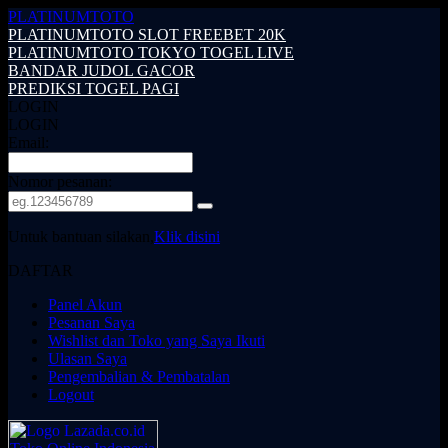
PLATINUMTOTO
PLATINUMTOTO SLOT FREEBET 20K
PLATINUMTOTO TOKYO TOGEL LIVE
BANDAR JUDOL GACOR
PREDIKSI TOGEL PAGI
LOGIN
LOGIN
Email:
Nomor pesanan:
Untuk bantuan silakan,
Klik disini
DAFTAR
Panel Akun
Pesanan Saya
Wishlist dan Toko yang Saya Ikuti
Ulasan Saya
Pengembalian & Pembatalan
Logout