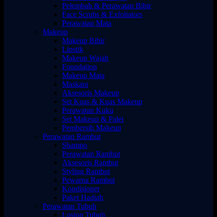
Pelembab & Perawatan Bibir
Face Scrubs & Exfoliators
Perawatan Mata
Makeup
Makeup Bibir
Lipstik
Makeup Wajah
Foundation
Makeup Mata
Maskara
Aksesoris Makeup
Set Kuas & Kuas Makeup
Perawatan Kuku
Set Makeup & Palet
Pembersih Makeup
Perawatan Rambut
Shampo
Perawatan Rambut
Aksesoris Rambut
Styling Rambut
Pewarna Rambut
Kondisioner
Paket Hadiah
Perawatan Tubuh
Losion Tubuh