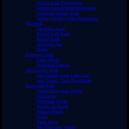
Sandal Anak Perempuan
Sepatu Formal Anak Perempuan
Aksesoris Sepatu Anak
Sepatu Sneaker Anak Perempuan
Tas Anak
Tas Bahu Anak
Ransel Troli Anak
Ransel Anak
Aksesoris Tas
Koper
Perhiasan Anak
Emas Murni
Perhiasan Fashion
Jam Tangan Anak
Jam Tangan Anak Laki-Laki
Jam Tangan Anak Perempuan
Perawatan Kulit
Serum Perawatan Wajah
Dermacare
Pelembab Wajah
Pembersih Wajah
Masker Wajah
Toner
Tabir Surya
Set Perawatan Wajah