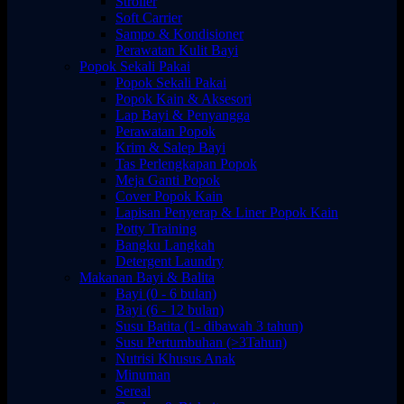
Stroller
Soft Carrier
Sampo & Kondisioner
Perawatan Kulit Bayi
Popok Sekali Pakai
Popok Sekali Pakai
Popok Kain & Aksesori
Lap Bayi & Penyangga
Perawatan Popok
Krim & Salep Bayi
Tas Perlengkapan Popok
Meja Ganti Popok
Cover Popok Kain
Lapisan Penyerap & Liner Popok Kain
Potty Training
Bangku Langkah
Detergent Laundry
Makanan Bayi & Balita
Bayi (0 - 6 bulan)
Bayi (6 - 12 bulan)
Susu Batita (1- dibawah 3 tahun)
Susu Pertumbuhan (>3Tahun)
Nutrisi Khusus Anak
Minuman
Sereal