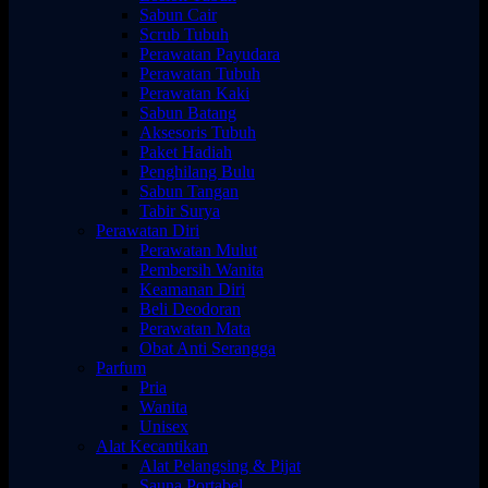
Sabun Cair
Scrub Tubuh
Perawatan Payudara
Perawatan Tubuh
Perawatan Kaki
Sabun Batang
Aksesoris Tubuh
Paket Hadiah
Penghilang Bulu
Sabun Tangan
Tabir Surya
Perawatan Diri
Perawatan Mulut
Pembersih Wanita
Keamanan Diri
Beli Deodoran
Perawatan Mata
Obat Anti Serangga
Parfum
Pria
Wanita
Unisex
Alat Kecantikan
Alat Pelangsing & Pijat
Sauna Portabel