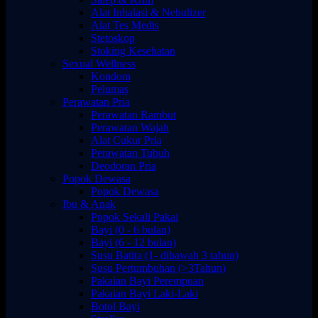
Alat Inhalasi & Nebulizer
Alat Tes Medis
Stetoskop
Stoking Kesehatan
Sexual Wellness
Kondom
Pelumas
Perawatan Pria
Perawatan Rambut
Perawatan Wajah
Alat Cukur Pria
Perawatan Tubuh
Deodoran Pria
Popok Dewasa
Popok Dewasa
Ibu & Anak
Popok Sekali Pakai
Bayi (0 - 6 bulan)
Bayi (6 - 12 bulan)
Susu Batita (1- dibawah 3 tahun)
Susu Pertumbuhan (>3Tahun)
Pakaian Bayi Perempuan
Pakaian Bayi Laki-Laki
Botol Bayi