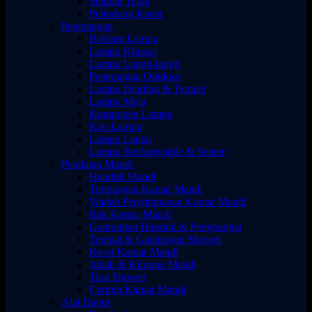
Selimut Tebal
Pelindung Kasur
Penerangan
Bohlam Lampu
Lampu Khusus
Lampu Langit-langit
Penerangan Outdoor
Lampu Dinding & Tempel
Lampu Meja
Komponen Lampu
Kap Lampu
Lampu Lantai
Lampu Rechargeable & Senter
Peralatan Mandi
Handuk Mandi
Timbangan Kamar Mandi
Wadah Penyimpanan Kamar Mandi
Rak Kamar Mandi
Gantungan Handuk & Penghangat
Tempat & Gantungan Shower
Keset Kamar Mandi
Jubah & Kimono Mandi
Tirai Shower
Cermin Kamar Mandi
Alat Dapur