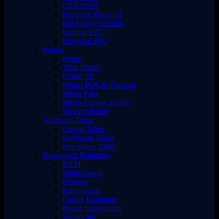
OTG Drive
Harddisk Eksternal
Hard Drive Internal
Internal SSD
Eksternal SSD
Printer
Printer
Tinta Printer
Printer 3D
Printer POS & Thermal
Mesin Faks
Mesin Cutting Sticker
Memori Printer
Aksesoris Tablet
Casing Tablet
Keyboard Tablet
Pen Stylus Tablet
Komponen Komputer
RAM
Motherboard
Prosesor
Kartu Grafis
Casing Komputer
Power Supply Unit
Soundcard