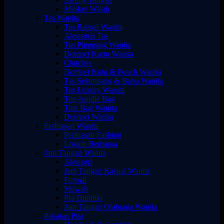
Masker Wajah
Tas Wanita
Tas Ransel Wanita
Aksesoris Tas
Tas Pinggang Wanita
Dompet Kartu Wanita
Clutches
Dompet Koin & Pouch Wanita
Tas Selempang & Bahu Wanita
Tas Luxury Wanita
Top-handle Bag
Tote Bag Wanita
Dompet Wanita
Perhiasan Wanita
Perhiasan Fashion
Logam Berharga
Jam Tangan Wanita
Aksesori
Jam Tangan Kasual Wanita
Formal
Mewah
Pra Dimiliki
Jam Tangan Olahraga Wanita
Pakaian Pria