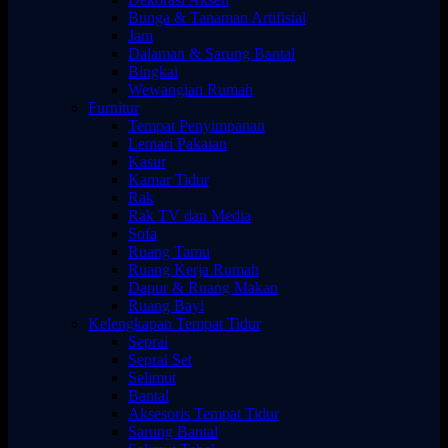
Bunga & Tanaman Artifisial
Jam
Dalaman & Sarung Bantal
Bingkai
Wewangian Rumah
Furnitur
Tempat Penyimpanan
Lemari Pakaian
Kasur
Kamar Tidur
Rak
Rak TV dan Media
Sofa
Ruang Tamu
Ruang Kerja Rumah
Dapur & Ruang Makan
Ruang Bayi
Kelengkapan Tempat Tidur
Seprai
Seprai Set
Selimut
Bantal
Aksesoris Tempat Tidur
Sarung Bantal