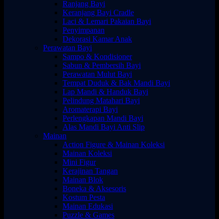
Ranjang Bayi
Keranjang Bayi Cradle
Laci & Lemari Pakaian Bayi
Penyimpanan
Dekorasi Kamar Anak
Perawatan Bayi
Sampo & Kondisioner
Sabun & Pembersih Bayi
Perawatan Mulut Bayi
Tempat Duduk & Bak Mandi Bayi
Lap Mandi & Handuk Bayi
Pelindung Matahari Bayi
Aromaterapi Bayi
Perlengkapan Mandi Bayi
Alas Mandi Bayi Anti Slip
Mainan
Action Figure & Mainan Koleksi
Mainan Koleksi
Mini Figur
Kerajinan Tangan
Mainan Blok
Boneka & Aksesoris
Kostum Pesta
Mainan Edukasi
Puzzle & Games