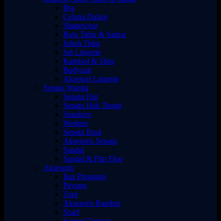
Bra
Celana Dalam
Shapewear
Baju Tidur & Santai
Jubah Tidur
Set Lingerie
Kamisol & Slips
Bodysuit
Aksesori Lingerie
Sepatu Wanita
Sepatu Flat
Sepatu Hak Tinggi
Sneakers
Wedges
Sepatu Boot
Aksesoris Sepatu
Sandal
Sandal & Flip Flop
Aksesoris
Ikat Pinggang
Payung
Topi
Aksesoris Rambut
Scarf
Sarung Tangan