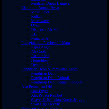
Peralatan Dapur Lainnya
Elektronik Rumah Besar
Mesin Cuci
Kulkas
Microwave
Oven
Dispenser Air Minum
AC
Pemanas Air
Penyejuk dan Pembersih Udara
Kipas Angin
Air Cooler
Air Purifier
Humidifier
Dehumidifier
Penghisap Debu & Perawatan Lantai
Penghisap Debu
Penghisap Debu Robotik
Penghisap Debu dengan Tongkat
Alat Perawatan Diri
Hair Dryer
Alat Penata Rambut
Shaver & Pencukur Kumis Jenggot
Sikat Gigi Elektrik
Aksesoris & Suku Cadang