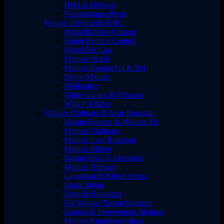
Hobi & Hiburan
Perlengkapan Pesta
Mainan Elektronik & RC
Mobil Remote Control
Robot Remote Control
Mobil Die Cast
Mainan Mobil
Mainan Kereta Api & Rel
Drone Mainan
Helikopter
Video Games & Hiburan
Walkie Talkies
Mainan Olahraga & Luar Ruangan
Kolam Renang & Mainan Air
Mainan Olahraga
Mainan Luar Ruangan
Mainan Blaster
Kolam Bola & Aksesoris
Mainan Terbang
Layangan & Kincir Angin
Istana Balon
Yoyo & Kendama
Set Mainan Taman Bermain
Kemah & Terowongan Mainan
Mainan Rumah-rumahan