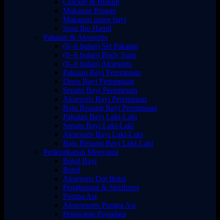
Cracker & Biskuit
Makanan Ringan
Makanan puree bayi
Susu Ibu Hamil
Pakaian & Aksesoris
(0--6 bulan) Set Pakaian
(0--6 bulan) Body Suits
(0--6 bulan) Aksesoris
Pakaian Bayi Perempuan
Dress Bayi Perempuan
Sepatu Bayi Perempuan
Aksesoris Bayi Perempuan
Baju Renang Bayi Perempuan
Pakaian Bayi Laki-Laki
Sepatu Bayi Laki-Laki
Aksesoris Bayi Laki-Laki
Baju Renang Bayi Laki-Laki
Perlengkapan Menyusui
Botol Bayi
Botol
Aksesoris Dot Botol
Penghangat & Sterilizers
Pompa Asi
Aksesesoris Pompa Asi
Perawatan Payudara