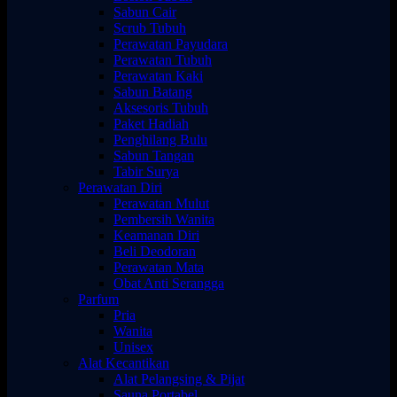
Sabun Cair
Scrub Tubuh
Perawatan Payudara
Perawatan Tubuh
Perawatan Kaki
Sabun Batang
Aksesoris Tubuh
Paket Hadiah
Penghilang Bulu
Sabun Tangan
Tabir Surya
Perawatan Diri
Perawatan Mulut
Pembersih Wanita
Keamanan Diri
Beli Deodoran
Perawatan Mata
Obat Anti Serangga
Parfum
Pria
Wanita
Unisex
Alat Kecantikan
Alat Pelangsing & Pijat
Sauna Portabel