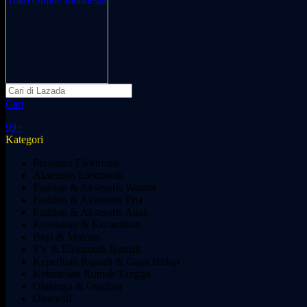
Cari
99+
Kategori
Peralatan Elektronik
Aksesoris Elektronik
Fashion & Aksesoris Wanita
Fashion & Aksesoris Pria
Fashion & Aksesoris Anak
Kesehatan & Kecantikan
Bayi & Mainan
TV & Elektronik Rumah
Keperluan Rumah & Gaya Hidup
Kebutuhan Rumah Tangga
Olahraga & Outdoor
Otomotif