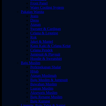
Front Panel
Water Cooling System
Pakaian Wanita
Jeans
Dress
Atasan
Sweater & Cardigan
Celana & Legging
Rok
Jaket & Mantel
Kaus Kaki & Celana Ketat
Celana Pendek
Jumpsuit & Playsuit
Hoodie & Sweatshirt
Baju Muslim
Perlengkapan Shalat
Hijab
Atasan Muslimah
Baju Muslim & Jumpsuit
Bawahan Muslim
Luaran Muslim
Aksesoris Muslim
Baju Renang Muslim
Baju Kurung
Lingerie, Baju Tidur & Santai