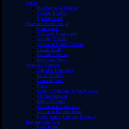
Audio
Headphone & Headset
Speaker Portabel
Speaker Smart
Aksesoris Berteknologi
Smartwatch
Aksesoris Smartwatch
Activity Tracker
Aksesoris Fitness Tracker
Virtual Reality
Kendali Gerakan
Kacamata Pintar
Aksesoris Kamera
Tripod & Monopod
Kartu Memori
Lensa Kamera
Flash
Sarung, Pelindung & Tas Kamera
Charger Kamera
Baterai Kamera
Aksesoris Kamera Aksi
Aksesoris Kamera Instan
Perlengkapan Lighting & Studio
Penyimpanan Data
Flash Drive