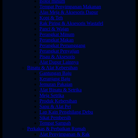
Botol minum
Tempat Penyimpanan Makanan
Alas Meja & Aksesoris Dapur
Kopi & Teh
Rak Piring & Aksesoris Wastafel
Panci & Wajan
Perangkat Minum
Perangkat Makan
Perangkat Pemanggang
Perangkat Penyajian
Pisau & Aksesoris
Alat Dapur Lainnya
Binatu & Alat Kebersihan
Gantungan Baju
Keranjang Baju
Jemuran Pakaian
Alat Binatu & Setrika
Meja Setrika
Produk Kebersihan
Sapu & Alat Pel
Lap Kain Penghilang Debu
Sikat Pembersih
Tempat Sampah
Perkakas & Perbaikan Rumah
Alat Penyimpanan & Rak