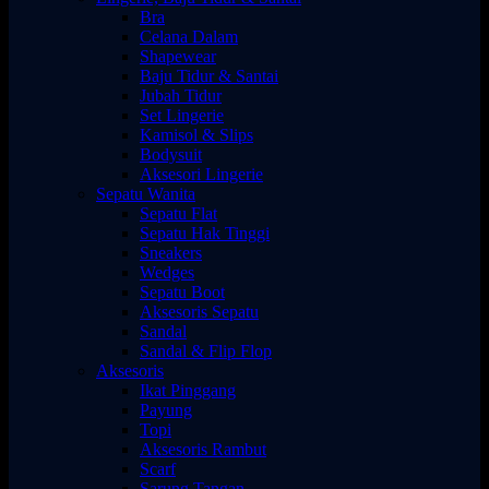
Bra
Celana Dalam
Shapewear
Baju Tidur & Santai
Jubah Tidur
Set Lingerie
Kamisol & Slips
Bodysuit
Aksesori Lingerie
Sepatu Wanita
Sepatu Flat
Sepatu Hak Tinggi
Sneakers
Wedges
Sepatu Boot
Aksesoris Sepatu
Sandal
Sandal & Flip Flop
Aksesoris
Ikat Pinggang
Payung
Topi
Aksesoris Rambut
Scarf
Sarung Tangan