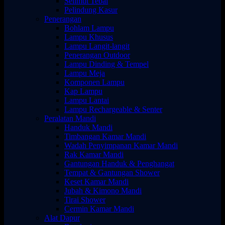
Selimut Tebal
Pelindung Kasur
Penerangan
Bohlam Lampu
Lampu Khusus
Lampu Langit-langit
Penerangan Outdoor
Lampu Dinding & Tempel
Lampu Meja
Komponen Lampu
Kap Lampu
Lampu Lantai
Lampu Rechargeable & Senter
Peralatan Mandi
Handuk Mandi
Timbangan Kamar Mandi
Wadah Penyimpanan Kamar Mandi
Rak Kamar Mandi
Gantungan Handuk & Penghangat
Tempat & Gantungan Shower
Keset Kamar Mandi
Jubah & Kimono Mandi
Tirai Shower
Cermin Kamar Mandi
Alat Dapur