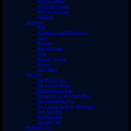
Sepatu Formal
Aksesoris Sepatu
Slip-On & Loafer
Sneakers
Aksesoris
Dasi
Aksesoris Dasi Kupu-kupu
Scarf
Payung
Ikat Pinggang
Topi
Sarung Tangan
Braces
Face Mask
Tas Pria
Tas Ransel Pria
Tas Laptop Jinjing
Dompet Kartu Pria
Dompet Koin & Pouch Pria
Tas Selempang Pria
Tas Laptop Bahu & Messenger
Tote Bag Pria
Tas Pinggang
Dompet Pria
Perhiasan Pria