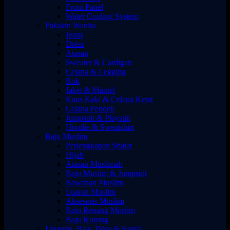
Front Panel
Water Cooling System
Pakaian Wanita
Jeans
Dress
Atasan
Sweater & Cardigan
Celana & Legging
Rok
Jaket & Mantel
Kaus Kaki & Celana Ketat
Celana Pendek
Jumpsuit & Playsuit
Hoodie & Sweatshirt
Baju Muslim
Perlengkapan Shalat
Hijab
Atasan Muslimah
Baju Muslim & Jumpsuit
Bawahan Muslim
Luaran Muslim
Aksesoris Muslim
Baju Renang Muslim
Baju Kurung
Lingerie, Baju Tidur & Santai