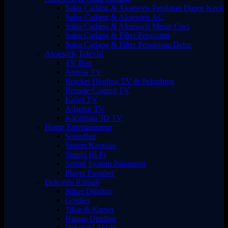
Suku Cadang & Aksesoris Peralatan Dapur Kecil
Suku Cadang & Aksesoris AC
Suku Cadang & Aksesoris Mesin Cuci
Suku Cadang & Filter Pengganti
Suku Cadang & Filter Penghisap Debu
Aksesoris Televisi
TV Box
Antena TV
Bracket Dinding TV & Pelindung
Remote Control TV
Kabel TV
Adaptor TV
Kacamata 3D TV
Home Entertainment
Soundbar
Sistem Karaoke
Sistem Hi-Fi
Sound System Panggung
Player Portabel
Dekorasi Rumah
Stiker Dinding
Gorden
Tikar & Karpet
Hiasan Dinding
Dekorasi Aksen