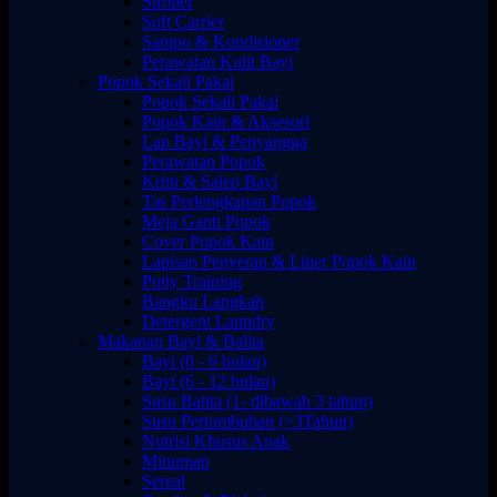
Stroller
Soft Carrier
Sampo & Kondisioner
Perawatan Kulit Bayi
Popok Sekali Pakai
Popok Sekali Pakai
Popok Kain & Aksesori
Lap Bayi & Penyangga
Perawatan Popok
Krim & Salep Bayi
Tas Perlengkapan Popok
Meja Ganti Popok
Cover Popok Kain
Lapisan Penyerap & Liner Popok Kain
Potty Training
Bangku Langkah
Detergent Laundry
Makanan Bayi & Balita
Bayi (0 - 6 bulan)
Bayi (6 - 12 bulan)
Susu Batita (1- dibawah 3 tahun)
Susu Pertumbuhan (>3Tahun)
Nutrisi Khusus Anak
Minuman
Sereal