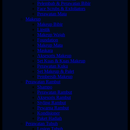
Pelembab & Perawatan Bibir
Face Scrubs & Exfoliators
Perawatan Mata
Makeup
Makeup Bibir
Lipstik
Makeup Wajah
Foundation
Makeup Mata
Maskara
Aksesoris Makeup
Set Kuas & Kuas Makeup
Perawatan Kuku
Set Makeup & Palet
Pembersih Makeup
Perawatan Rambut
Shampo
Perawatan Rambut
Aksesoris Rambut
Styling Rambut
Pewarna Rambut
Kondisioner
Paket Hadiah
Perawatan Tubuh
Losion Tubuh