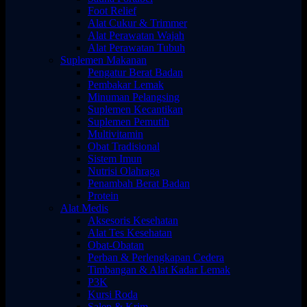
Foot Relief
Alat Cukur & Trimmer
Alat Perawatan Wajah
Alat Perawatan Tubuh
Suplemen Makanan
Pengatur Berat Badan
Pembakar Lemak
Minuman Pelangsing
Suplemen Kecantikan
Suplemen Pemutih
Multivitamin
Obat Tradisional
Sistem Imun
Nutrisi Olahraga
Penambah Berat Badan
Protein
Alat Medis
Aksesoris Kesehatan
Alat Tes Kesehatan
Obat-Obatan
Perban & Perlengkapan Cedera
Timbangan & Alat Kadar Lemak
P3K
Kursi Roda
Salep & Krim