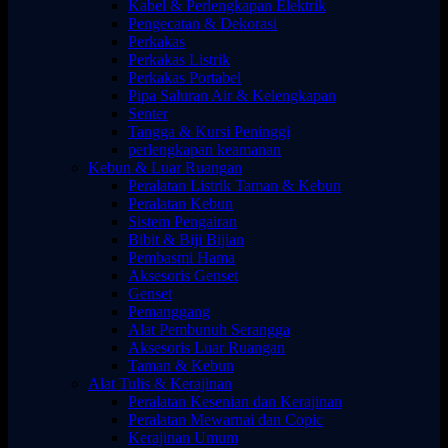
Kabel & Perlengkapan Elektrik
Pengecatan & Dekorasi
Perkakas
Perkakas Listrik
Perkakas Portabel
Pipa Saluran Air & Kelengkapan
Senter
Tangga & Kursi Peninggi
perlengkapan keamanan
Kebun & Luar Ruangan
Peralatan Listrik Taman & Kebun
Peralatan Kebun
Sistem Pengairan
Bibit & Biji Bijian
Pembasmi Hama
Aksesoris Genset
Genset
Pemanggang
Alat Pembunuh Serangga
Aksesoris Luar Ruangan
Taman & Kebun
Alat Tulis & Kerajinan
Peralatan Kesenian dan Kerajinan
Peralatan Mewarnai dan Copic
Kerajinan Umum