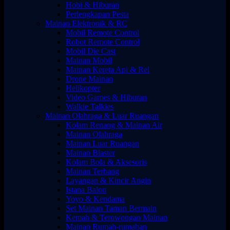
Hobi & Hiburan
Perlengkapan Pesta
Mainan Elektronik & RC
Mobil Remote Control
Robot Remote Control
Mobil Die Cast
Mainan Mobil
Mainan Kereta Api & Rel
Drone Mainan
Helikopter
Video Games & Hiburan
Walkie Talkies
Mainan Olahraga & Luar Ruangan
Kolam Renang & Mainan Air
Mainan Olahraga
Mainan Luar Ruangan
Mainan Blaster
Kolam Bola & Aksesoris
Mainan Terbang
Layangan & Kincir Angin
Istana Balon
Yoyo & Kendama
Set Mainan Taman Bermain
Kemah & Terowongan Mainan
Mainan Rumah-rumahan