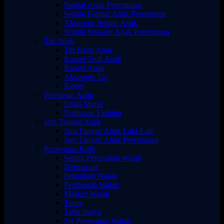
Sandal Anak Perempuan
Sepatu Formal Anak Perempuan
Aksesoris Sepatu Anak
Sepatu Sneaker Anak Perempuan
Tas Anak
Tas Bahu Anak
Ransel Troli Anak
Ransel Anak
Aksesoris Tas
Koper
Perhiasan Anak
Emas Murni
Perhiasan Fashion
Jam Tangan Anak
Jam Tangan Anak Laki-Laki
Jam Tangan Anak Perempuan
Perawatan Kulit
Serum Perawatan Wajah
Dermacare
Pelembab Wajah
Pembersih Wajah
Masker Wajah
Toner
Tabir Surya
Set Perawatan Wajah