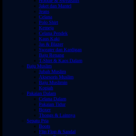
Hoodie & Sweatshirt
Jaket dan Mantel
Jeans
Celana
Polo Shirt
Kemeja
Celana Pendek
Kaus Kaki
Jas & Blazer
Sweater dan Kardigan
Baju Renang
T-Shirt & Kaos Dalam
Baju Muslim
Jubah Muslim
Aksesoris Muslim
Baju Muslimin
Kopiah
Pakaian Dalam
Celana Dalam
Pakaian Tidur
Boxer
Thongs & Lainnya
Sepatu Pria
Boots
Flip Flop & Sandal