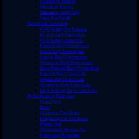
Cracker & Biskuit
Makanan Ringan
Makanan puree bayi
Susu Ibu Hamil
Pakaian & Aksesoris
(0--6 bulan) Set Pakaian
(0--6 bulan) Body Suits
(0--6 bulan) Aksesoris
Pakaian Bayi Perempuan
Dress Bayi Perempuan
Sepatu Bayi Perempuan
Aksesoris Bayi Perempuan
Baju Renang Bayi Perempuan
Pakaian Bayi Laki-Laki
Sepatu Bayi Laki-Laki
Aksesoris Bayi Laki-Laki
Baju Renang Bayi Laki-Laki
Perlengkapan Menyusui
Botol Bayi
Botol
Aksesoris Dot Botol
Penghangat & Sterilizers
Pompa Asi
Aksesesoris Pompa Asi
Perawatan Payudara