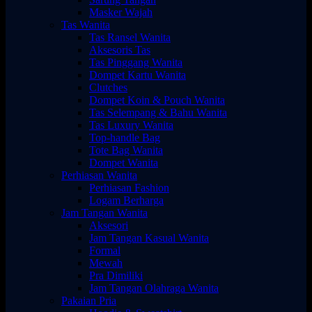
Masker Wajah
Tas Wanita
Tas Ransel Wanita
Aksesoris Tas
Tas Pinggang Wanita
Dompet Kartu Wanita
Clutches
Dompet Koin & Pouch Wanita
Tas Selempang & Bahu Wanita
Tas Luxury Wanita
Top-handle Bag
Tote Bag Wanita
Dompet Wanita
Perhiasan Wanita
Perhiasan Fashion
Logam Berharga
Jam Tangan Wanita
Aksesori
Jam Tangan Kasual Wanita
Formal
Mewah
Pra Dimiliki
Jam Tangan Olahraga Wanita
Pakaian Pria