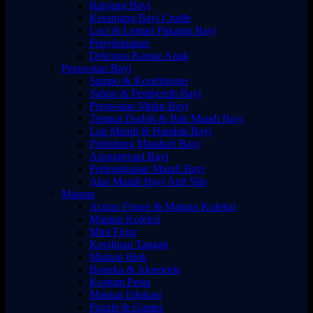
Ranjang Bayi
Keranjang Bayi Cradle
Laci & Lemari Pakaian Bayi
Penyimpanan
Dekorasi Kamar Anak
Perawatan Bayi
Sampo & Kondisioner
Sabun & Pembersih Bayi
Perawatan Mulut Bayi
Tempat Duduk & Bak Mandi Bayi
Lap Mandi & Handuk Bayi
Pelindung Matahari Bayi
Aromaterapi Bayi
Perlengkapan Mandi Bayi
Alas Mandi Bayi Anti Slip
Mainan
Action Figure & Mainan Koleksi
Mainan Koleksi
Mini Figur
Kerajinan Tangan
Mainan Blok
Boneka & Aksesoris
Kostum Pesta
Mainan Edukasi
Puzzle & Games