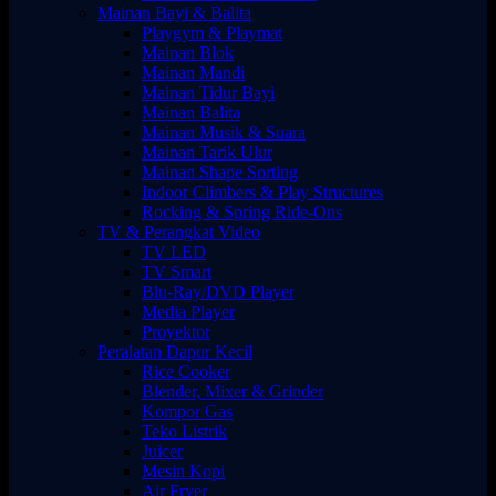
Mainan Bayi & Balita
Playgym & Playmat
Mainan Blok
Mainan Mandi
Mainan Tidur Bayi
Mainan Balita
Mainan Musik & Suara
Mainan Tarik Ulur
Mainan Shape Sorting
Indoor Climbers & Play Structures
Rocking & Spring Ride-Ons
TV & Perangkat Video
TV LED
TV Smart
Blu-Ray/DVD Player
Media Player
Proyektor
Peralatan Dapur Kecil
Rice Cooker
Blender, Mixer & Grinder
Kompor Gas
Teko Listrik
Juicer
Mesin Kopi
Air Fryer