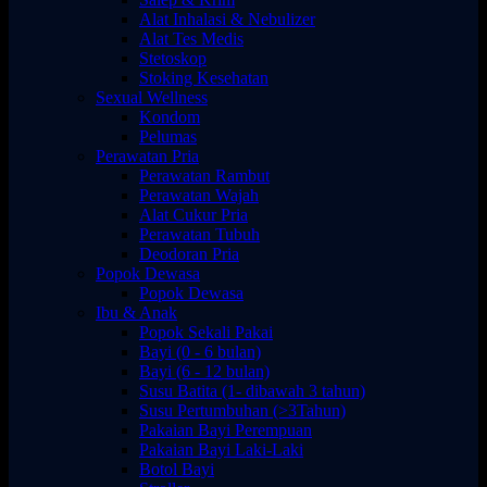
Alat Inhalasi & Nebulizer
Alat Tes Medis
Stetoskop
Stoking Kesehatan
Sexual Wellness
Kondom
Pelumas
Perawatan Pria
Perawatan Rambut
Perawatan Wajah
Alat Cukur Pria
Perawatan Tubuh
Deodoran Pria
Popok Dewasa
Popok Dewasa
Ibu & Anak
Popok Sekali Pakai
Bayi (0 - 6 bulan)
Bayi (6 - 12 bulan)
Susu Batita (1- dibawah 3 tahun)
Susu Pertumbuhan (>3Tahun)
Pakaian Bayi Perempuan
Pakaian Bayi Laki-Laki
Botol Bayi