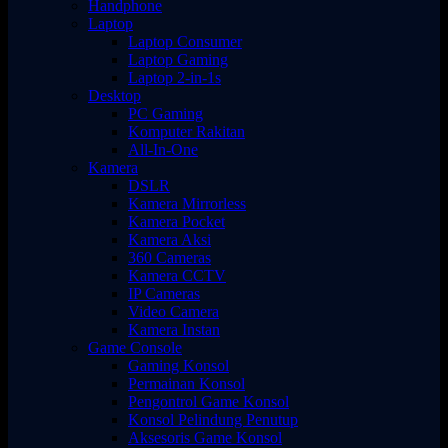
Handphone
Laptop
Laptop Consumer
Laptop Gaming
Laptop 2-in-1s
Desktop
PC Gaming
Komputer Rakitan
All-In-One
Kamera
DSLR
Kamera Mirrorless
Kamera Pocket
Kamera Aksi
360 Cameras
Kamera CCTV
IP Cameras
Video Camera
Kamera Instan
Game Console
Gaming Konsol
Permainan Konsol
Pengontrol Game Konsol
Konsol Pelindung Penutup
Aksesoris Game Konsol