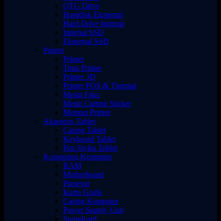
OTG Drive
Harddisk Eksternal
Hard Drive Internal
Internal SSD
Eksternal SSD
Printer
Printer
Tinta Printer
Printer 3D
Printer POS & Thermal
Mesin Faks
Mesin Cutting Sticker
Memori Printer
Aksesoris Tablet
Casing Tablet
Keyboard Tablet
Pen Stylus Tablet
Komponen Komputer
RAM
Motherboard
Prosesor
Kartu Grafis
Casing Komputer
Power Supply Unit
Soundcard