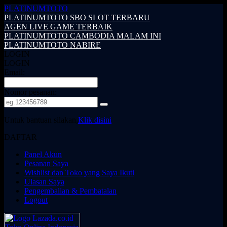
PLATINUMTOTO
PLATINUMTOTO SBO SLOT TERBARU
AGEN LIVE GAME TERBAIK
PLATINUMTOTO CAMBODIA MALAM INI
PLATINUMTOTO NABIRE
LOGIN
LOGIN
Email:
Nomor pesanan:
Untuk bantuan silakan,
Klik disini
DAFTAR
Panel Akun
Pesanan Saya
Wishlist dan Toko yang Saya Ikuti
Ulasan Saya
Pengembalian & Pembatalan
Logout