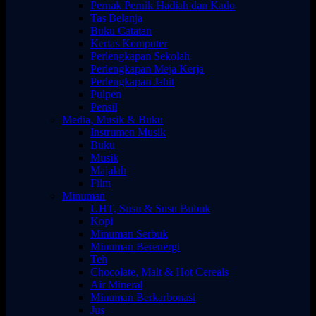
Pernak Pernik Hadiah dan Kado
Tas Belanja
Buku Catatan
Kertas Komputer
Perlengkapan Sekolah
Perlengkapan Meja Kerja
Perlengkapan Jahit
Pulpen
Pensil
Media, Musik & Buku
Instrumen Musik
Buku
Musik
Majalah
Film
Minuman
UHT, Susu & Susu Bubuk
Kopi
Minuman Serbuk
Minuman Berenergi
Teh
Chocolate, Malt & Hot Cereals
Air Mineral
Minuman Berkarbonasi
Jus