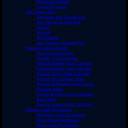
Perhiasan Fashion
Logam Berharga
Jam Tangan Pria
Aksesoris Jam Tangan Pria
Jam Tangan Kasual Pria
Formal
Mewah
Pra Dimiliki
Jam Tangan Olahraga Pria
Pakaian Anak Laki-laki
Topi Anak Laki-laki
Hoodie Anak Laki-laki
Jaket & Mantel Anak Laki-laki
Celana Pendek Anak Laki-laki
Pakaian Tidur Anak Laki-laki
Sweater & Cardigan Anak
Payung & Pakaian Hujan Anak
Pakaian dalam
Celana & Jeans Anak Laki-laki
Kaus Kaki
Baju & Atasan Anak Laki-laki
Pakaian Anak Perempuan
Bawahan Anak Perempuan
Dress Anak Perempuan
Scarf Anak Perempuan