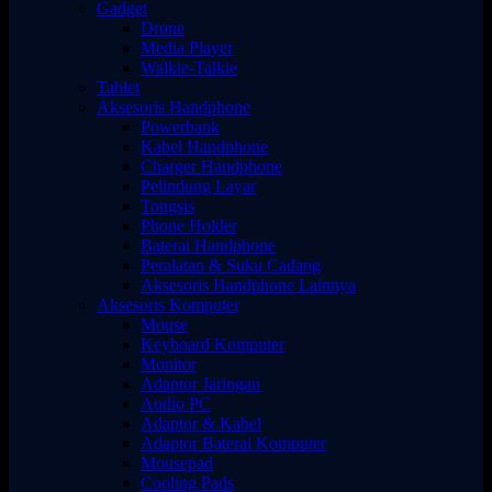
Gadget
Drone
Media Player
Walkie-Talkie
Tablet
Aksesoris Handphone
Powerbank
Kabel Handphone
Charger Handphone
Pelindung Layar
Tongsis
Phone Holder
Baterai Handphone
Peralatan & Suku Cadang
Aksesoris Handphone Lainnya
Aksesoris Komputer
Mouse
Keyboard Komputer
Monitor
Adaptor Jaringan
Audio PC
Adaptor & Kabel
Adaptor Baterai Komputer
Mousepad
Cooling Pads