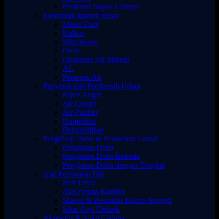
Peralatan Dapur Lainnya
Elektronik Rumah Besar
Mesin Cuci
Kulkas
Microwave
Oven
Dispenser Air Minum
AC
Pemanas Air
Penyejuk dan Pembersih Udara
Kipas Angin
Air Cooler
Air Purifier
Humidifier
Dehumidifier
Penghisap Debu & Perawatan Lantai
Penghisap Debu
Penghisap Debu Robotik
Penghisap Debu dengan Tongkat
Alat Perawatan Diri
Hair Dryer
Alat Penata Rambut
Shaver & Pencukur Kumis Jenggot
Sikat Gigi Elektrik
Aksesoris & Suku Cadang