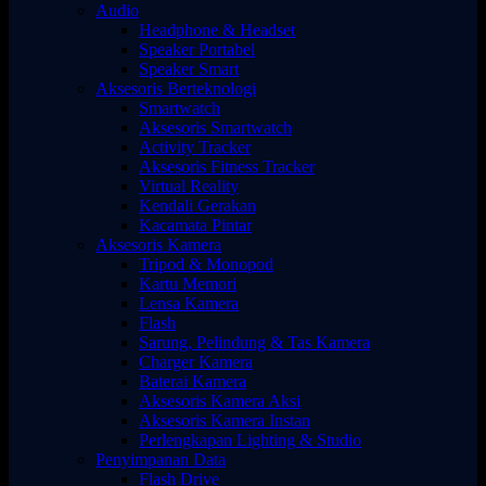
Audio
Headphone & Headset
Speaker Portabel
Speaker Smart
Aksesoris Berteknologi
Smartwatch
Aksesoris Smartwatch
Activity Tracker
Aksesoris Fitness Tracker
Virtual Reality
Kendali Gerakan
Kacamata Pintar
Aksesoris Kamera
Tripod & Monopod
Kartu Memori
Lensa Kamera
Flash
Sarung, Pelindung & Tas Kamera
Charger Kamera
Baterai Kamera
Aksesoris Kamera Aksi
Aksesoris Kamera Instan
Perlengkapan Lighting & Studio
Penyimpanan Data
Flash Drive