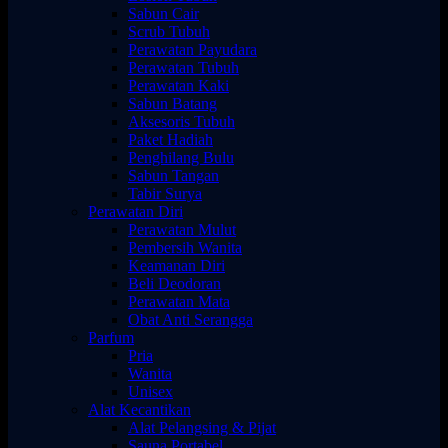
Sabun Cair
Scrub Tubuh
Perawatan Payudara
Perawatan Tubuh
Perawatan Kaki
Sabun Batang
Aksesoris Tubuh
Paket Hadiah
Penghilang Bulu
Sabun Tangan
Tabir Surya
Perawatan Diri
Perawatan Mulut
Pembersih Wanita
Keamanan Diri
Beli Deodoran
Perawatan Mata
Obat Anti Serangga
Parfum
Pria
Wanita
Unisex
Alat Kecantikan
Alat Pelangsing & Pijat
Sauna Portabel