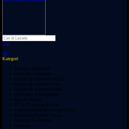
Cari
99+
Kategori
Peralatan Elektronik
Aksesoris Elektronik
Fashion & Aksesoris Wanita
Fashion & Aksesoris Pria
Fashion & Aksesoris Anak
Kesehatan & Kecantikan
Bayi & Mainan
TV & Elektronik Rumah
Keperluan Rumah & Gaya Hidup
Kebutuhan Rumah Tangga
Olahraga & Outdoor
Otomotif