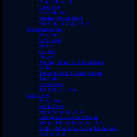
Bantal Menyusui
Kursi Bayi
Food Blenders
Peralatan Makan Bayi
Set Peralatan Makan Bayi
Perlengkapan Bayi
Sling Bayi
Soft Carrier
Stroller
Car Seat
Playard
Ayunan, Jumper & Bouncer Bayi
Walker
Tempat Duduk & Trailer Sepeda
Tas Anak
Koper Anak
Tali & Harness Bayi
Kamar Bayi
Matras Bayi
Selimut Bayi
Seprai Keranjang Bayi
Kelengkapan Alat Tidur Balita
Selimut Tebal & Bed Cover Bayi
Bantal, Pelindung & Sarung Bantal Bayi
Furnitur Bayi