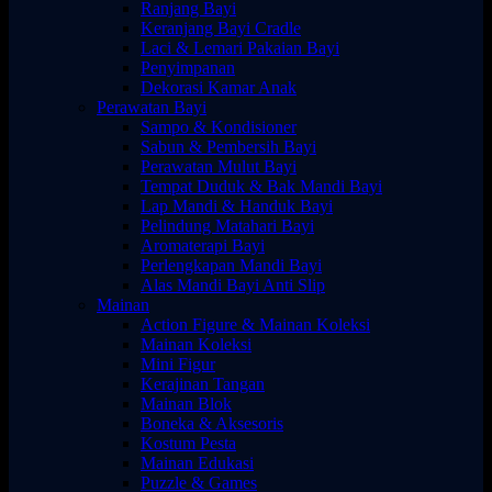
Ranjang Bayi
Keranjang Bayi Cradle
Laci & Lemari Pakaian Bayi
Penyimpanan
Dekorasi Kamar Anak
Perawatan Bayi
Sampo & Kondisioner
Sabun & Pembersih Bayi
Perawatan Mulut Bayi
Tempat Duduk & Bak Mandi Bayi
Lap Mandi & Handuk Bayi
Pelindung Matahari Bayi
Aromaterapi Bayi
Perlengkapan Mandi Bayi
Alas Mandi Bayi Anti Slip
Mainan
Action Figure & Mainan Koleksi
Mainan Koleksi
Mini Figur
Kerajinan Tangan
Mainan Blok
Boneka & Aksesoris
Kostum Pesta
Mainan Edukasi
Puzzle & Games