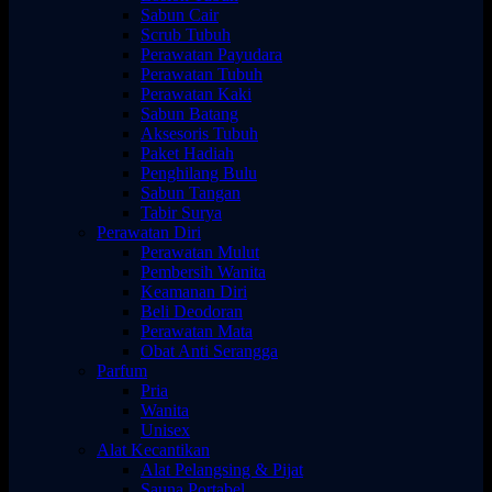
Sabun Cair
Scrub Tubuh
Perawatan Payudara
Perawatan Tubuh
Perawatan Kaki
Sabun Batang
Aksesoris Tubuh
Paket Hadiah
Penghilang Bulu
Sabun Tangan
Tabir Surya
Perawatan Diri
Perawatan Mulut
Pembersih Wanita
Keamanan Diri
Beli Deodoran
Perawatan Mata
Obat Anti Serangga
Parfum
Pria
Wanita
Unisex
Alat Kecantikan
Alat Pelangsing & Pijat
Sauna Portabel