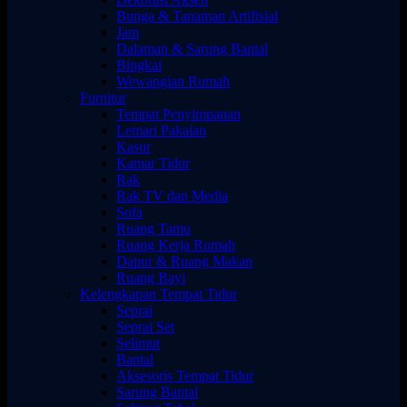
Bunga & Tanaman Artifisial
Jam
Dalaman & Sarung Bantal
Bingkai
Wewangian Rumah
Furnitur
Tempat Penyimpanan
Lemari Pakaian
Kasur
Kamar Tidur
Rak
Rak TV dan Media
Sofa
Ruang Tamu
Ruang Kerja Rumah
Dapur & Ruang Makan
Ruang Bayi
Kelengkapan Tempat Tidur
Seprai
Seprai Set
Selimut
Bantal
Aksesoris Tempat Tidur
Sarung Bantal