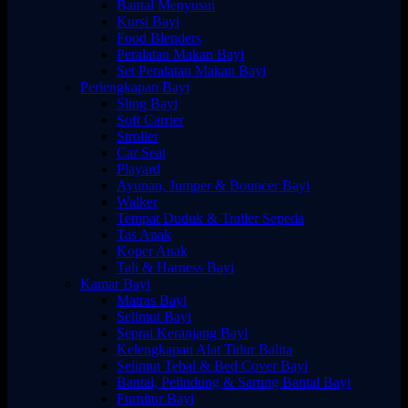
Bantal Menyusui
Kursi Bayi
Food Blenders
Peralatan Makan Bayi
Set Peralatan Makan Bayi
Perlengkapan Bayi
Sling Bayi
Soft Carrier
Stroller
Car Seat
Playard
Ayunan, Jumper & Bouncer Bayi
Walker
Tempat Duduk & Trailer Sepeda
Tas Anak
Koper Anak
Tali & Harness Bayi
Kamar Bayi
Matras Bayi
Selimut Bayi
Seprai Keranjang Bayi
Kelengkapan Alat Tidur Balita
Selimut Tebal & Bed Cover Bayi
Bantal, Pelindung & Sarung Bantal Bayi
Furnitur Bayi