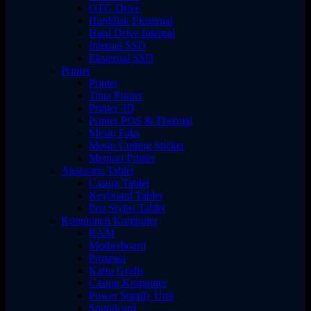
OTG Drive
Harddisk Eksternal
Hard Drive Internal
Internal SSD
Eksternal SSD
Printer
Printer
Tinta Printer
Printer 3D
Printer POS & Thermal
Mesin Faks
Mesin Cutting Sticker
Memori Printer
Aksesoris Tablet
Casing Tablet
Keyboard Tablet
Pen Stylus Tablet
Komponen Komputer
RAM
Motherboard
Prosesor
Kartu Grafis
Casing Komputer
Power Supply Unit
Soundcard