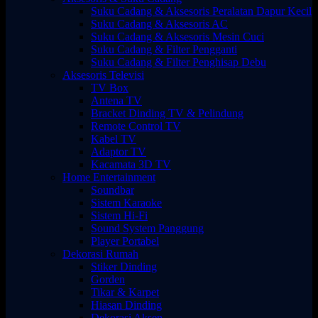
Suku Cadang & Aksesoris Peralatan Dapur Kecil
Suku Cadang & Aksesoris AC
Suku Cadang & Aksesoris Mesin Cuci
Suku Cadang & Filter Pengganti
Suku Cadang & Filter Penghisap Debu
Aksesoris Televisi
TV Box
Antena TV
Bracket Dinding TV & Pelindung
Remote Control TV
Kabel TV
Adaptor TV
Kacamata 3D TV
Home Entertainment
Soundbar
Sistem Karaoke
Sistem Hi-Fi
Sound System Panggung
Player Portabel
Dekorasi Rumah
Stiker Dinding
Gorden
Tikar & Karpet
Hiasan Dinding
Dekorasi Aksen