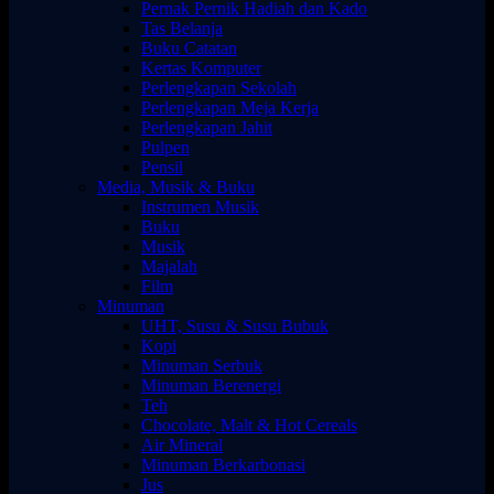
Pernak Pernik Hadiah dan Kado
Tas Belanja
Buku Catatan
Kertas Komputer
Perlengkapan Sekolah
Perlengkapan Meja Kerja
Perlengkapan Jahit
Pulpen
Pensil
Media, Musik & Buku
Instrumen Musik
Buku
Musik
Majalah
Film
Minuman
UHT, Susu & Susu Bubuk
Kopi
Minuman Serbuk
Minuman Berenergi
Teh
Chocolate, Malt & Hot Cereals
Air Mineral
Minuman Berkarbonasi
Jus