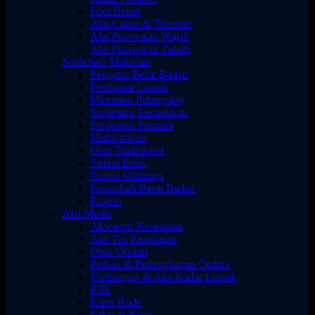
Foot Relief
Alat Cukur & Trimmer
Alat Perawatan Wajah
Alat Perawatan Tubuh
Suplemen Makanan
Pengatur Berat Badan
Pembakar Lemak
Minuman Pelangsing
Suplemen Kecantikan
Suplemen Pemutih
Multivitamin
Obat Tradisional
Sistem Imun
Nutrisi Olahraga
Penambah Berat Badan
Protein
Alat Medis
Aksesoris Kesehatan
Alat Tes Kesehatan
Obat-Obatan
Perban & Perlengkapan Cedera
Timbangan & Alat Kadar Lemak
P3K
Kursi Roda
Salep & Krim