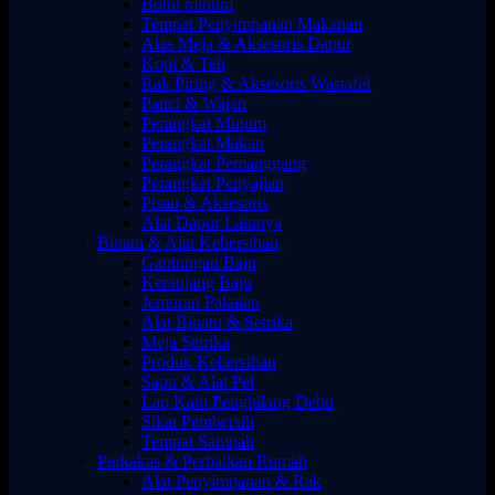
Botol minum
Tempat Penyimpanan Makanan
Alas Meja & Aksesoris Dapur
Kopi & Teh
Rak Piring & Aksesoris Wastafel
Panci & Wajan
Perangkat Minum
Perangkat Makan
Perangkat Pemanggang
Perangkat Penyajian
Pisau & Aksesoris
Alat Dapur Lainnya
Binatu & Alat Kebersihan
Gantungan Baju
Keranjang Baju
Jemuran Pakaian
Alat Binatu & Setrika
Meja Setrika
Produk Kebersihan
Sapu & Alat Pel
Lap Kain Penghilang Debu
Sikat Pembersih
Tempat Sampah
Perkakas & Perbaikan Rumah
Alat Penyimpanan & Rak