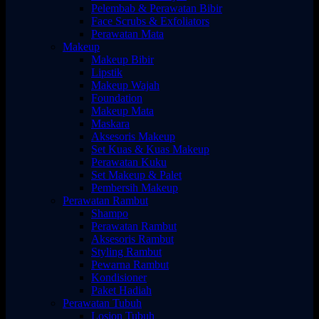
Pelembab & Perawatan Bibir
Face Scrubs & Exfoliators
Perawatan Mata
Makeup
Makeup Bibir
Lipstik
Makeup Wajah
Foundation
Makeup Mata
Maskara
Aksesoris Makeup
Set Kuas & Kuas Makeup
Perawatan Kuku
Set Makeup & Palet
Pembersih Makeup
Perawatan Rambut
Shampo
Perawatan Rambut
Aksesoris Rambut
Styling Rambut
Pewarna Rambut
Kondisioner
Paket Hadiah
Perawatan Tubuh
Losion Tubuh