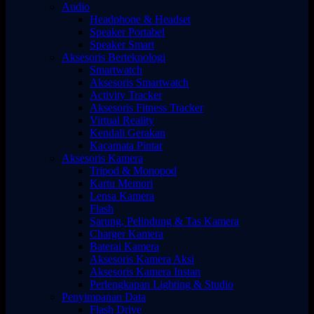
Audio
Headphone & Headset
Speaker Portabel
Speaker Smart
Aksesoris Berteknologi
Smartwatch
Aksesoris Smartwatch
Activity Tracker
Aksesoris Fitness Tracker
Virtual Reality
Kendali Gerakan
Kacamata Pintar
Aksesoris Kamera
Tripod & Monopod
Kartu Memori
Lensa Kamera
Flash
Sarung, Pelindung & Tas Kamera
Charger Kamera
Baterai Kamera
Aksesoris Kamera Aksi
Aksesoris Kamera Instan
Perlengkapan Lighting & Studio
Penyimpanan Data
Flash Drive