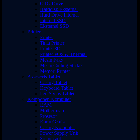
OTG Drive
Harddisk Eksternal
Hard Drive Internal
Internal SSD
Eksternal SSD
Printer
Printer
Tinta Printer
Printer 3D
Printer POS & Thermal
Mesin Faks
Mesin Cutting Sticker
Memori Printer
Aksesoris Tablet
Casing Tablet
Keyboard Tablet
Pen Stylus Tablet
Komponen Komputer
RAM
Motherboard
Prosesor
Kartu Grafis
Casing Komputer
Power Supply Unit
Soundcard