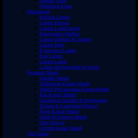
Selimut Tebal
Pelindung Kasur
Penerangan
Bohlam Lampu
Lampu Khusus
Lampu Langit-langit
Penerangan Outdoor
Lampu Dinding & Tempel
Lampu Meja
Komponen Lampu
Kap Lampu
Lampu Lantai
Lampu Rechargeable & Senter
Peralatan Mandi
Handuk Mandi
Timbangan Kamar Mandi
Wadah Penyimpanan Kamar Mandi
Rak Kamar Mandi
Gantungan Handuk & Penghangat
Tempat & Gantungan Shower
Keset Kamar Mandi
Jubah & Kimono Mandi
Tirai Shower
Cermin Kamar Mandi
Alat Dapur