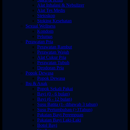
Alat Inhalasi & Nebulizer
Alat Tes Medis
Stetoskop
Stoking Kesehatan
Sexual Wellness
Kondom
Pelumas
Perawatan Pria
Perawatan Rambut
Perawatan Wajah
Alat Cukur Pria
Perawatan Tubuh
Deodoran Pria
Popok Dewasa
Popok Dewasa
Ibu & Anak
Popok Sekali Pakai
Bayi (0 - 6 bulan)
Bayi (6 - 12 bulan)
Susu Batita (1- dibawah 3 tahun)
Susu Pertumbuhan (>3Tahun)
Pakaian Bayi Perempuan
Pakaian Bayi Laki-Laki
Botol Bayi