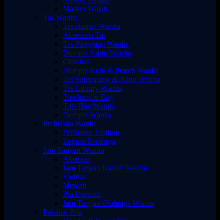
Masker Wajah
Tas Wanita
Tas Ransel Wanita
Aksesoris Tas
Tas Pinggang Wanita
Dompet Kartu Wanita
Clutches
Dompet Koin & Pouch Wanita
Tas Selempang & Bahu Wanita
Tas Luxury Wanita
Top-handle Bag
Tote Bag Wanita
Dompet Wanita
Perhiasan Wanita
Perhiasan Fashion
Logam Berharga
Jam Tangan Wanita
Aksesori
Jam Tangan Kasual Wanita
Formal
Mewah
Pra Dimiliki
Jam Tangan Olahraga Wanita
Pakaian Pria