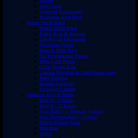
Stroller
Soft Carrier
Sampo & Kondisioner
Perawatan Kulit Bayi
Popok Sekali Pakai
Popok Sekali Pakai
Popok Kain & Aksesori
Lap Bayi & Penyangga
Perawatan Popok
Krim & Salep Bayi
Tas Perlengkapan Popok
Meja Ganti Popok
Cover Popok Kain
Lapisan Penyerap & Liner Popok Kain
Potty Training
Bangku Langkah
Detergent Laundry
Makanan Bayi & Balita
Bayi (0 - 6 bulan)
Bayi (6 - 12 bulan)
Susu Batita (1- dibawah 3 tahun)
Susu Pertumbuhan (>3Tahun)
Nutrisi Khusus Anak
Minuman
Sereal