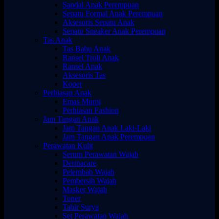
Sandal Anak Perempuan
Sepatu Formal Anak Perempuan
Aksesoris Sepatu Anak
Sepatu Sneaker Anak Perempuan
Tas Anak
Tas Bahu Anak
Ransel Troli Anak
Ransel Anak
Aksesoris Tas
Koper
Perhiasan Anak
Emas Murni
Perhiasan Fashion
Jam Tangan Anak
Jam Tangan Anak Laki-Laki
Jam Tangan Anak Perempuan
Perawatan Kulit
Serum Perawatan Wajah
Dermacare
Pelembab Wajah
Pembersih Wajah
Masker Wajah
Toner
Tabir Surya
Set Perawatan Wajah