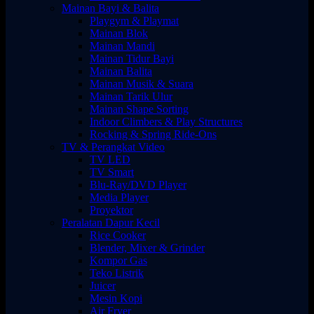
Mainan Bayi & Balita
Playgym & Playmat
Mainan Blok
Mainan Mandi
Mainan Tidur Bayi
Mainan Balita
Mainan Musik & Suara
Mainan Tarik Ulur
Mainan Shape Sorting
Indoor Climbers & Play Structures
Rocking & Spring Ride-Ons
TV & Perangkat Video
TV LED
TV Smart
Blu-Ray/DVD Player
Media Player
Proyektor
Peralatan Dapur Kecil
Rice Cooker
Blender, Mixer & Grinder
Kompor Gas
Teko Listrik
Juicer
Mesin Kopi
Air Fryer