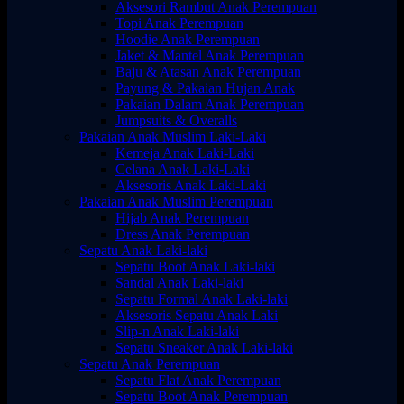
Aksesori Rambut Anak Perempuan
Topi Anak Perempuan
Hoodie Anak Perempuan
Jaket & Mantel Anak Perempuan
Baju & Atasan Anak Perempuan
Payung & Pakaian Hujan Anak
Pakaian Dalam Anak Perempuan
Jumpsuits & Overalls
Pakaian Anak Muslim Laki-Laki
Kemeja Anak Laki-Laki
Celana Anak Laki-Laki
Aksesoris Anak Laki-Laki
Pakaian Anak Muslim Perempuan
Hijab Anak Perempuan
Dress Anak Perempuan
Sepatu Anak Laki-laki
Sepatu Boot Anak Laki-laki
Sandal Anak Laki-laki
Sepatu Formal Anak Laki-laki
Aksesoris Sepatu Anak Laki
Slip-n Anak Laki-laki
Sepatu Sneaker Anak Laki-laki
Sepatu Anak Perempuan
Sepatu Flat Anak Perempuan
Sepatu Boot Anak Perempuan