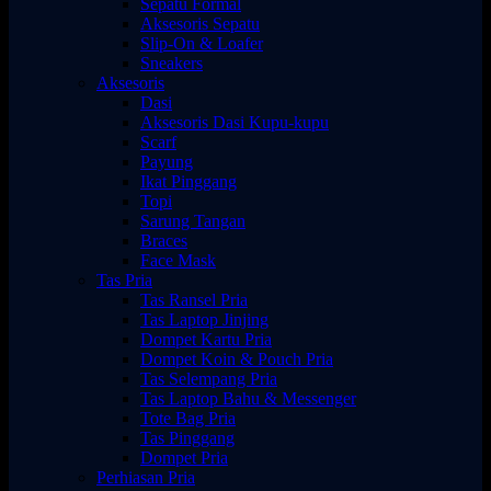
Sepatu Formal
Aksesoris Sepatu
Slip-On & Loafer
Sneakers
Aksesoris
Dasi
Aksesoris Dasi Kupu-kupu
Scarf
Payung
Ikat Pinggang
Topi
Sarung Tangan
Braces
Face Mask
Tas Pria
Tas Ransel Pria
Tas Laptop Jinjing
Dompet Kartu Pria
Dompet Koin & Pouch Pria
Tas Selempang Pria
Tas Laptop Bahu & Messenger
Tote Bag Pria
Tas Pinggang
Dompet Pria
Perhiasan Pria