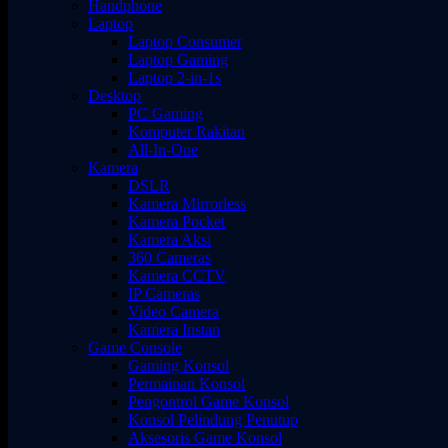
Handphone
Laptop
Laptop Consumer
Laptop Gaming
Laptop 2-in-1s
Desktop
PC Gaming
Komputer Rakitan
All-In-One
Kamera
DSLR
Kamera Mirrorless
Kamera Pocket
Kamera Aksi
360 Cameras
Kamera CCTV
IP Cameras
Video Camera
Kamera Instan
Game Console
Gaming Konsol
Permainan Konsol
Pengontrol Game Konsol
Konsol Pelindung Penutup
Aksesoris Game Konsol