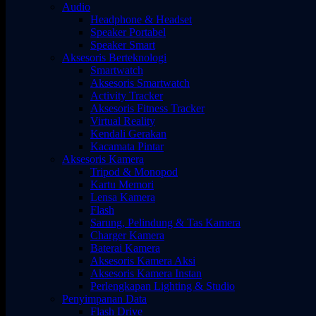
Audio
Headphone & Headset
Speaker Portabel
Speaker Smart
Aksesoris Berteknologi
Smartwatch
Aksesoris Smartwatch
Activity Tracker
Aksesoris Fitness Tracker
Virtual Reality
Kendali Gerakan
Kacamata Pintar
Aksesoris Kamera
Tripod & Monopod
Kartu Memori
Lensa Kamera
Flash
Sarung, Pelindung & Tas Kamera
Charger Kamera
Baterai Kamera
Aksesoris Kamera Aksi
Aksesoris Kamera Instan
Perlengkapan Lighting & Studio
Penyimpanan Data
Flash Drive