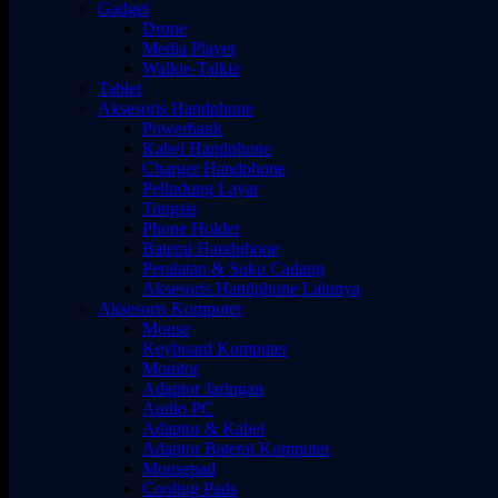
Gadget
Drone
Media Player
Walkie-Talkie
Tablet
Aksesoris Handphone
Powerbank
Kabel Handphone
Charger Handphone
Pelindung Layar
Tongsis
Phone Holder
Baterai Handphone
Peralatan & Suku Cadang
Aksesoris Handphone Lainnya
Aksesoris Komputer
Mouse
Keyboard Komputer
Monitor
Adaptor Jaringan
Audio PC
Adaptor & Kabel
Adaptor Baterai Komputer
Mousepad
Cooling Pads