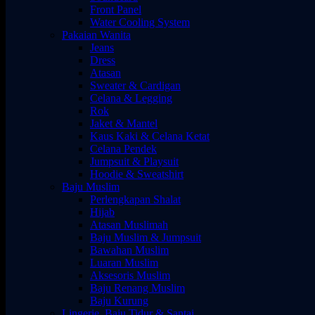
Front Panel
Water Cooling System
Pakaian Wanita
Jeans
Dress
Atasan
Sweater & Cardigan
Celana & Legging
Rok
Jaket & Mantel
Kaus Kaki & Celana Ketat
Celana Pendek
Jumpsuit & Playsuit
Hoodie & Sweatshirt
Baju Muslim
Perlengkapan Shalat
Hijab
Atasan Muslimah
Baju Muslim & Jumpsuit
Bawahan Muslim
Luaran Muslim
Aksesoris Muslim
Baju Renang Muslim
Baju Kurung
Lingerie, Baju Tidur & Santai