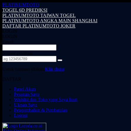
PLATINUMTOTO
TOGEL 6D PREDIKSI
PLATINUMTOTO TAIWAN TOGEL
PLATINUMTOTO ANGKA MAIN SHANGHAI
DAFTAR PLATINUMTOTO JOKER
LOGIN
LOGIN
Email:
Nomor pesanan:
Untuk bantuan silakan,
Klik disini
DAFTAR
Panel Akun
Pesanan Saya
Wishlist dan Toko yang Saya Ikuti
Ulasan Saya
Pengembalian & Pembatalan
Logout