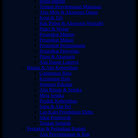
Botol minum
Tempat Penyimpanan Makanan
Alas Meja & Aksesoris Dapur
Kopi & Teh
Rak Piring & Aksesoris Wastafel
Panci & Wajan
Perangkat Minum
Perangkat Makan
Perangkat Pemanggang
Perangkat Penyajian
Pisau & Aksesoris
Alat Dapur Lainnya
Binatu & Alat Kebersihan
Gantungan Baju
Keranjang Baju
Jemuran Pakaian
Alat Binatu & Setrika
Meja Setrika
Produk Kebersihan
Sapu & Alat Pel
Lap Kain Penghilang Debu
Sikat Pembersih
Tempat Sampah
Perkakas & Perbaikan Rumah
Alat Penyimpanan & Rak