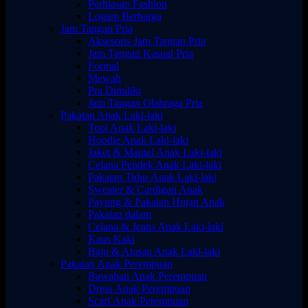
Perhiasan Fashion
Logam Berharga
Jam Tangan Pria
Aksesoris Jam Tangan Pria
Jam Tangan Kasual Pria
Formal
Mewah
Pra Dimiliki
Jam Tangan Olahraga Pria
Pakaian Anak Laki-laki
Topi Anak Laki-laki
Hoodie Anak Laki-laki
Jaket & Mantel Anak Laki-laki
Celana Pendek Anak Laki-laki
Pakaian Tidur Anak Laki-laki
Sweater & Cardigan Anak
Payung & Pakaian Hujan Anak
Pakaian dalam
Celana & Jeans Anak Laki-laki
Kaus Kaki
Baju & Atasan Anak Laki-laki
Pakaian Anak Perempuan
Bawahan Anak Perempuan
Dress Anak Perempuan
Scarf Anak Perempuan