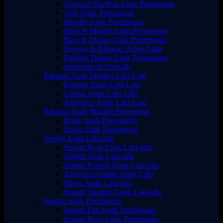
Aksesori Rambut Anak Perempuan
Topi Anak Perempuan
Hoodie Anak Perempuan
Jaket & Mantel Anak Perempuan
Baju & Atasan Anak Perempuan
Payung & Pakaian Hujan Anak
Pakaian Dalam Anak Perempuan
Jumpsuits & Overalls
Pakaian Anak Muslim Laki-Laki
Kemeja Anak Laki-Laki
Celana Anak Laki-Laki
Aksesoris Anak Laki-Laki
Pakaian Anak Muslim Perempuan
Hijab Anak Perempuan
Dress Anak Perempuan
Sepatu Anak Laki-laki
Sepatu Boot Anak Laki-laki
Sandal Anak Laki-laki
Sepatu Formal Anak Laki-laki
Aksesoris Sepatu Anak Laki
Slip-n Anak Laki-laki
Sepatu Sneaker Anak Laki-laki
Sepatu Anak Perempuan
Sepatu Flat Anak Perempuan
Sepatu Boot Anak Perempuan