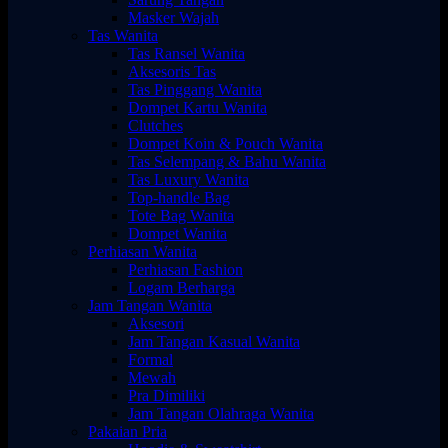
Masker Wajah
Tas Wanita
Tas Ransel Wanita
Aksesoris Tas
Tas Pinggang Wanita
Dompet Kartu Wanita
Clutches
Dompet Koin & Pouch Wanita
Tas Selempang & Bahu Wanita
Tas Luxury Wanita
Top-handle Bag
Tote Bag Wanita
Dompet Wanita
Perhiasan Wanita
Perhiasan Fashion
Logam Berharga
Jam Tangan Wanita
Aksesori
Jam Tangan Kasual Wanita
Formal
Mewah
Pra Dimiliki
Jam Tangan Olahraga Wanita
Pakaian Pria