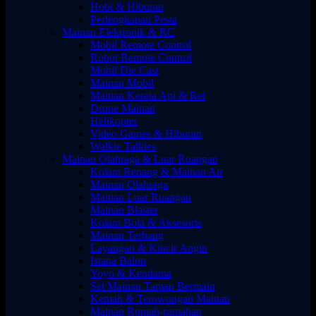
Hobi & Hiburan
Perlengkapan Pesta
Mainan Elektronik & RC
Mobil Remote Control
Robot Remote Control
Mobil Die Cast
Mainan Mobil
Mainan Kereta Api & Rel
Drone Mainan
Helikopter
Video Games & Hiburan
Walkie Talkies
Mainan Olahraga & Luar Ruangan
Kolam Renang & Mainan Air
Mainan Olahraga
Mainan Luar Ruangan
Mainan Blaster
Kolam Bola & Aksesoris
Mainan Terbang
Layangan & Kincir Angin
Istana Balon
Yoyo & Kendama
Set Mainan Taman Bermain
Kemah & Terowongan Mainan
Mainan Rumah-rumahan