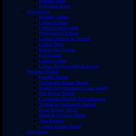
Selimut Tebal
Pelindung Kasur
Penerangan
Bohlam Lampu
Lampu Khusus
Lampu Langit-langit
Penerangan Outdoor
Lampu Dinding & Tempel
Lampu Meja
Komponen Lampu
Kap Lampu
Lampu Lantai
Lampu Rechargeable & Senter
Peralatan Mandi
Handuk Mandi
Timbangan Kamar Mandi
Wadah Penyimpanan Kamar Mandi
Rak Kamar Mandi
Gantungan Handuk & Penghangat
Tempat & Gantungan Shower
Keset Kamar Mandi
Jubah & Kimono Mandi
Tirai Shower
Cermin Kamar Mandi
Alat Dapur