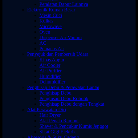
Peralatan Dapur Lainnya
Elektronik Rumah Besar
Mesin Cuci
Kulkas
Microwave
Oven
Dispenser Air Minum
AC
Pemanas Air
Penyejuk dan Pembersih Udara
Kipas Angin
Air Cooler
Air Purifier
Humidifier
Dehumidifier
Penghisap Debu & Perawatan Lantai
Penghisap Debu
Penghisap Debu Robotik
Penghisap Debu dengan Tongkat
Alat Perawatan Diri
Hair Dryer
Alat Penata Rambut
Shaver & Pencukur Kumis Jenggot
Sikat Gigi Elektrik
Aksesoris & Suku Cadang