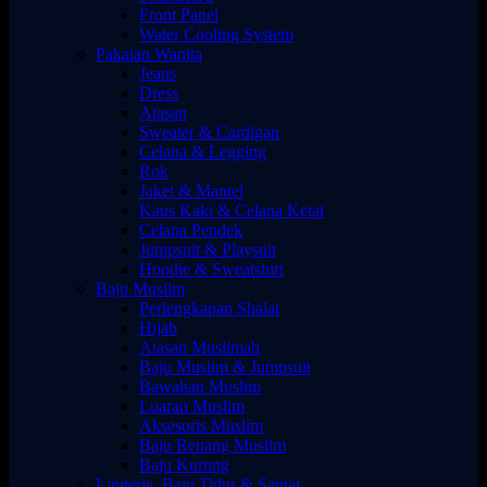
Front Panel
Water Cooling System
Pakaian Wanita
Jeans
Dress
Atasan
Sweater & Cardigan
Celana & Legging
Rok
Jaket & Mantel
Kaus Kaki & Celana Ketat
Celana Pendek
Jumpsuit & Playsuit
Hoodie & Sweatshirt
Baju Muslim
Perlengkapan Shalat
Hijab
Atasan Muslimah
Baju Muslim & Jumpsuit
Bawahan Muslim
Luaran Muslim
Aksesoris Muslim
Baju Renang Muslim
Baju Kurung
Lingerie, Baju Tidur & Santai