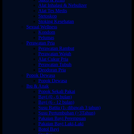
Alat Inhalasi & Nebulizer
Alat Tes Medis
Stetoskop
Stoking Kesehatan
Sexual Wellness
Kondom
Pelumas
Perawatan Pria
Perawatan Rambut
Perawatan Wajah
Alat Cukur Pria
Perawatan Tubuh
Deodoran Pria
Popok Dewasa
Popok Dewasa
Ibu & Anak
Popok Sekali Pakai
Bayi (0 - 6 bulan)
Bayi (6 - 12 bulan)
Susu Batita (1- dibawah 3 tahun)
Susu Pertumbuhan (>3Tahun)
Pakaian Bayi Perempuan
Pakaian Bayi Laki-Laki
Botol Bayi