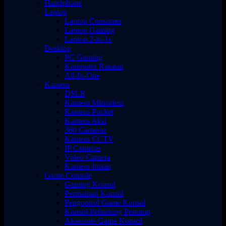
Handphone
Laptop
Laptop Consumer
Laptop Gaming
Laptop 2-in-1s
Desktop
PC Gaming
Komputer Rakitan
All-In-One
Kamera
DSLR
Kamera Mirrorless
Kamera Pocket
Kamera Aksi
360 Cameras
Kamera CCTV
IP Cameras
Video Camera
Kamera Instan
Game Console
Gaming Konsol
Permainan Konsol
Pengontrol Game Konsol
Konsol Pelindung Penutup
Aksesoris Game Konsol