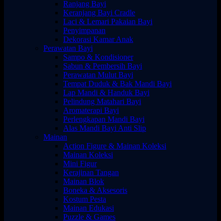
Ranjang Bayi
Keranjang Bayi Cradle
Laci & Lemari Pakaian Bayi
Penyimpanan
Dekorasi Kamar Anak
Perawatan Bayi
Sampo & Kondisioner
Sabun & Pembersih Bayi
Perawatan Mulut Bayi
Tempat Duduk & Bak Mandi Bayi
Lap Mandi & Handuk Bayi
Pelindung Matahari Bayi
Aromaterapi Bayi
Perlengkapan Mandi Bayi
Alas Mandi Bayi Anti Slip
Mainan
Action Figure & Mainan Koleksi
Mainan Koleksi
Mini Figur
Kerajinan Tangan
Mainan Blok
Boneka & Aksesoris
Kostum Pesta
Mainan Edukasi
Puzzle & Games