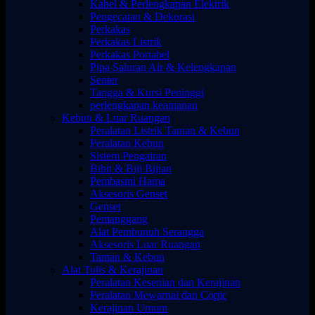
Kabel & Perlengkapan Elektrik
Pengecatan & Dekorasi
Perkakas
Perkakas Listrik
Perkakas Portabel
Pipa Saluran Air & Kelengkapan
Senter
Tangga & Kursi Peninggi
perlengkapan keamanan
Kebun & Luar Ruangan
Peralatan Listrik Taman & Kebun
Peralatan Kebun
Sistem Pengairan
Bibit & Biji Bijian
Pembasmi Hama
Aksesoris Genset
Genset
Pemanggang
Alat Pembunuh Serangga
Aksesoris Luar Ruangan
Taman & Kebun
Alat Tulis & Kerajinan
Peralatan Kesenian dan Kerajinan
Peralatan Mewarnai dan Copic
Kerajinan Umum