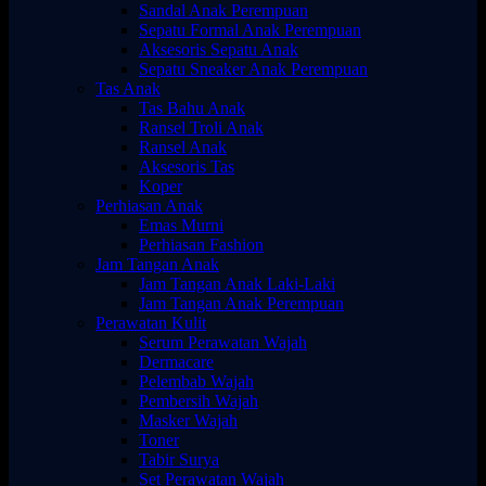
Sandal Anak Perempuan
Sepatu Formal Anak Perempuan
Aksesoris Sepatu Anak
Sepatu Sneaker Anak Perempuan
Tas Anak
Tas Bahu Anak
Ransel Troli Anak
Ransel Anak
Aksesoris Tas
Koper
Perhiasan Anak
Emas Murni
Perhiasan Fashion
Jam Tangan Anak
Jam Tangan Anak Laki-Laki
Jam Tangan Anak Perempuan
Perawatan Kulit
Serum Perawatan Wajah
Dermacare
Pelembab Wajah
Pembersih Wajah
Masker Wajah
Toner
Tabir Surya
Set Perawatan Wajah