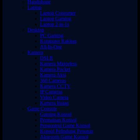
Handphone
Laptop
Laptop Consumer
Laptop Gaming
Laptop 2-in-1s
Desktop
PC Gaming
Komputer Rakitan
All-In-One
Kamera
DSLR
Kamera Mirrorless
Kamera Pocket
Kamera Aksi
360 Cameras
Kamera CCTV
IP Cameras
Video Camera
Kamera Instan
Game Console
Gaming Konsol
Permainan Konsol
Pengontrol Game Konsol
Konsol Pelindung Penutup
Aksesoris Game Konsol