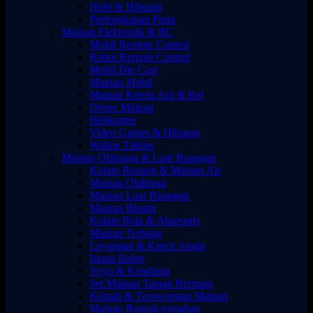
Hobi & Hiburan
Perlengkapan Pesta
Mainan Elektronik & RC
Mobil Remote Control
Robot Remote Control
Mobil Die Cast
Mainan Mobil
Mainan Kereta Api & Rel
Drone Mainan
Helikopter
Video Games & Hiburan
Walkie Talkies
Mainan Olahraga & Luar Ruangan
Kolam Renang & Mainan Air
Mainan Olahraga
Mainan Luar Ruangan
Mainan Blaster
Kolam Bola & Aksesoris
Mainan Terbang
Layangan & Kincir Angin
Istana Balon
Yoyo & Kendama
Set Mainan Taman Bermain
Kemah & Terowongan Mainan
Mainan Rumah-rumahan