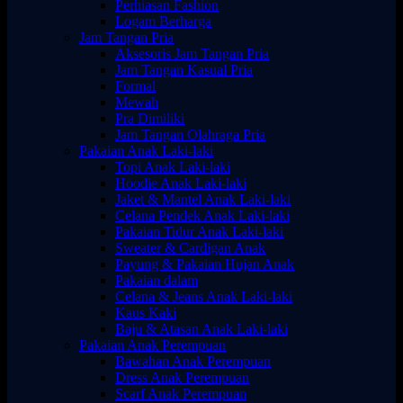
Perhiasan Fashion
Logam Berharga
Jam Tangan Pria
Aksesoris Jam Tangan Pria
Jam Tangan Kasual Pria
Formal
Mewah
Pra Dimiliki
Jam Tangan Olahraga Pria
Pakaian Anak Laki-laki
Topi Anak Laki-laki
Hoodie Anak Laki-laki
Jaket & Mantel Anak Laki-laki
Celana Pendek Anak Laki-laki
Pakaian Tidur Anak Laki-laki
Sweater & Cardigan Anak
Payung & Pakaian Hujan Anak
Pakaian dalam
Celana & Jeans Anak Laki-laki
Kaus Kaki
Baju & Atasan Anak Laki-laki
Pakaian Anak Perempuan
Bawahan Anak Perempuan
Dress Anak Perempuan
Scarf Anak Perempuan