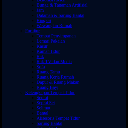
Bunga & Tanaman Artifisial
Jam
Dalaman & Sarung Bantal
Bingkai
Wewangian Rumah
Furnitur
Tempat Penyimpanan
Lemari Pakaian
Kasur
Kamar Tidur
Rak
Rak TV dan Media
Sofa
Ruang Tamu
Ruang Kerja Rumah
Dapur & Ruang Makan
Ruang Bayi
Kelengkapan Tempat Tidur
Seprai
Seprai Set
Selimut
Bantal
Aksesoris Tempat Tidur
Sarung Bantal