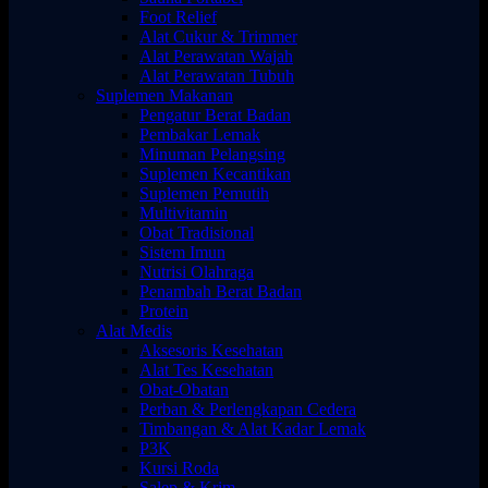
Foot Relief
Alat Cukur & Trimmer
Alat Perawatan Wajah
Alat Perawatan Tubuh
Suplemen Makanan
Pengatur Berat Badan
Pembakar Lemak
Minuman Pelangsing
Suplemen Kecantikan
Suplemen Pemutih
Multivitamin
Obat Tradisional
Sistem Imun
Nutrisi Olahraga
Penambah Berat Badan
Protein
Alat Medis
Aksesoris Kesehatan
Alat Tes Kesehatan
Obat-Obatan
Perban & Perlengkapan Cedera
Timbangan & Alat Kadar Lemak
P3K
Kursi Roda
Salep & Krim