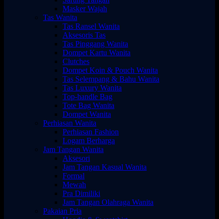
Masker Wajah
Tas Wanita
Tas Ransel Wanita
Aksesoris Tas
Tas Pinggang Wanita
Dompet Kartu Wanita
Clutches
Dompet Koin & Pouch Wanita
Tas Selempang & Bahu Wanita
Tas Luxury Wanita
Top-handle Bag
Tote Bag Wanita
Dompet Wanita
Perhiasan Wanita
Perhiasan Fashion
Logam Berharga
Jam Tangan Wanita
Aksesori
Jam Tangan Kasual Wanita
Formal
Mewah
Pra Dimiliki
Jam Tangan Olahraga Wanita
Pakaian Pria