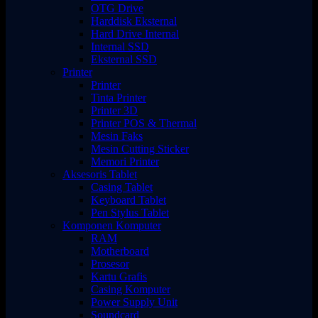
OTG Drive
Harddisk Eksternal
Hard Drive Internal
Internal SSD
Eksternal SSD
Printer
Printer
Tinta Printer
Printer 3D
Printer POS & Thermal
Mesin Faks
Mesin Cutting Sticker
Memori Printer
Aksesoris Tablet
Casing Tablet
Keyboard Tablet
Pen Stylus Tablet
Komponen Komputer
RAM
Motherboard
Prosesor
Kartu Grafis
Casing Komputer
Power Supply Unit
Soundcard