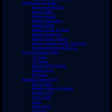
Mainan Bayi & Balita
Playgym & Playmat
Mainan Blok
Mainan Mandi
Mainan Tidur Bayi
Mainan Balita
Mainan Musik & Suara
Mainan Tarik Ulur
Mainan Shape Sorting
Indoor Climbers & Play Structures
Rocking & Spring Ride-Ons
TV & Perangkat Video
TV LED
TV Smart
Blu-Ray/DVD Player
Media Player
Proyektor
Peralatan Dapur Kecil
Rice Cooker
Blender, Mixer & Grinder
Kompor Gas
Teko Listrik
Juicer
Mesin Kopi
Air Fryer