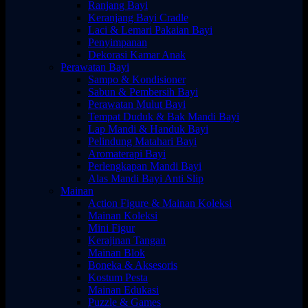
Ranjang Bayi
Keranjang Bayi Cradle
Laci & Lemari Pakaian Bayi
Penyimpanan
Dekorasi Kamar Anak
Perawatan Bayi
Sampo & Kondisioner
Sabun & Pembersih Bayi
Perawatan Mulut Bayi
Tempat Duduk & Bak Mandi Bayi
Lap Mandi & Handuk Bayi
Pelindung Matahari Bayi
Aromaterapi Bayi
Perlengkapan Mandi Bayi
Alas Mandi Bayi Anti Slip
Mainan
Action Figure & Mainan Koleksi
Mainan Koleksi
Mini Figur
Kerajinan Tangan
Mainan Blok
Boneka & Aksesoris
Kostum Pesta
Mainan Edukasi
Puzzle & Games