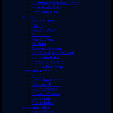
Pelembab & Perawatan Bibir
Face Scrubs & Exfoliators
Perawatan Mata
Makeup
Makeup Bibir
Lipstik
Makeup Wajah
Foundation
Makeup Mata
Maskara
Aksesoris Makeup
Set Kuas & Kuas Makeup
Perawatan Kuku
Set Makeup & Palet
Pembersih Makeup
Perawatan Rambut
Shampo
Perawatan Rambut
Aksesoris Rambut
Styling Rambut
Pewarna Rambut
Kondisioner
Paket Hadiah
Perawatan Tubuh
Losion Tubuh