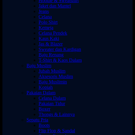
Hoodie & Sweatshirt
Jaket dan Mantel
Jeans
Celana
Polo Shirt
Kemeja
Celana Pendek
Kaus Kaki
Jas & Blazer
Sweater dan Kardigan
Baju Renang
T-Shirt & Kaos Dalam
Baju Muslim
Jubah Muslim
Aksesoris Muslim
Baju Muslimin
Kopiah
Pakaian Dalam
Celana Dalam
Pakaian Tidur
Boxer
Thongs & Lainnya
Sepatu Pria
Boots
Flip Flop & Sandal