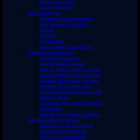
Perhiasan Fashion
Logam Berharga
Jam Tangan Pria
Aksesoris Jam Tangan Pria
Jam Tangan Kasual Pria
Formal
Mewah
Pra Dimiliki
Jam Tangan Olahraga Pria
Pakaian Anak Laki-laki
Topi Anak Laki-laki
Hoodie Anak Laki-laki
Jaket & Mantel Anak Laki-laki
Celana Pendek Anak Laki-laki
Pakaian Tidur Anak Laki-laki
Sweater & Cardigan Anak
Payung & Pakaian Hujan Anak
Pakaian dalam
Celana & Jeans Anak Laki-laki
Kaus Kaki
Baju & Atasan Anak Laki-laki
Pakaian Anak Perempuan
Bawahan Anak Perempuan
Dress Anak Perempuan
Scarf Anak Perempuan