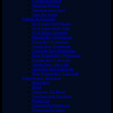
Cracker & Biskuit
Makanan Ringan
Makanan puree bayi
Susu Ibu Hamil
Pakaian & Aksesoris
(0--6 bulan) Set Pakaian
(0--6 bulan) Body Suits
(0--6 bulan) Aksesoris
Pakaian Bayi Perempuan
Dress Bayi Perempuan
Sepatu Bayi Perempuan
Aksesoris Bayi Perempuan
Baju Renang Bayi Perempuan
Pakaian Bayi Laki-Laki
Sepatu Bayi Laki-Laki
Aksesoris Bayi Laki-Laki
Baju Renang Bayi Laki-Laki
Perlengkapan Menyusui
Botol Bayi
Botol
Aksesoris Dot Botol
Penghangat & Sterilizers
Pompa Asi
Aksesesoris Pompa Asi
Perawatan Payudara