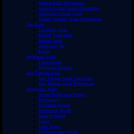
Sandal Anak Perempuan
Sepatu Formal Anak Perempuan
Aksesoris Sepatu Anak
Sepatu Sneaker Anak Perempuan
Tas Anak
Tas Bahu Anak
Ransel Troli Anak
Ransel Anak
Aksesoris Tas
Koper
Perhiasan Anak
Emas Murni
Perhiasan Fashion
Jam Tangan Anak
Jam Tangan Anak Laki-Laki
Jam Tangan Anak Perempuan
Perawatan Kulit
Serum Perawatan Wajah
Dermacare
Pelembab Wajah
Pembersih Wajah
Masker Wajah
Toner
Tabir Surya
Set Perawatan Wajah