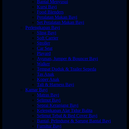
Bantal Menyusui
Kursi Bayi
Food Blenders
Peralatan Makan Bayi
Set Peralatan Makan Bayi
Perlengkapan Bayi
Sling Bayi
Soft Carrier
Stroller
Car Seat
Playard
Ayunan, Jumper & Bouncer Bayi
Walker
Tempat Duduk & Trailer Sepeda
Tas Anak
Koper Anak
Tali & Harness Bayi
Kamar Bayi
Matras Bayi
Selimut Bayi
Seprai Keranjang Bayi
Kelengkapan Alat Tidur Balita
Selimut Tebal & Bed Cover Bayi
Bantal, Pelindung & Sarung Bantal Bayi
Furnitur Bayi