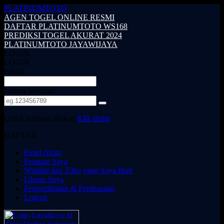
PLATINUMTOTO
AGEN TOGEL ONLINE RESMI
DAFTAR PLATINUMTOTO WS168
PREDIKSI TOGEL AKURAT 2024
PLATINUMTOTO JAYAWIJAYA
LOGIN
LOGIN
Email:
Nomor pesanan:
Untuk bantuan silakan,
Klik disini
DAFTAR
Panel Akun
Pesanan Saya
Wishlist dan Toko yang Saya Ikuti
Ulasan Saya
Pengembalian & Pembatalan
Logout