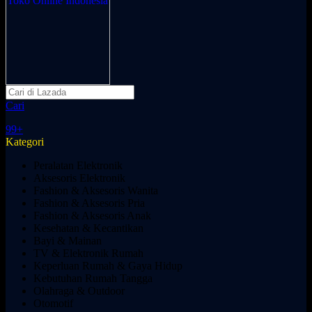
Cari
99+
Kategori
Peralatan Elektronik
Aksesoris Elektronik
Fashion & Aksesoris Wanita
Fashion & Aksesoris Pria
Fashion & Aksesoris Anak
Kesehatan & Kecantikan
Bayi & Mainan
TV & Elektronik Rumah
Keperluan Rumah & Gaya Hidup
Kebutuhan Rumah Tangga
Olahraga & Outdoor
Otomotif