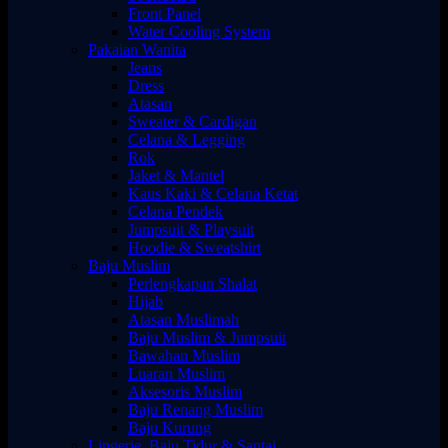
Front Panel
Water Cooling System
Pakaian Wanita
Jeans
Dress
Atasan
Sweater & Cardigan
Celana & Legging
Rok
Jaket & Mantel
Kaus Kaki & Celana Ketat
Celana Pendek
Jumpsuit & Playsuit
Hoodie & Sweatshirt
Baju Muslim
Perlengkapan Shalat
Hijab
Atasan Muslimah
Baju Muslim & Jumpsuit
Bawahan Muslim
Luaran Muslim
Aksesoris Muslim
Baju Renang Muslim
Baju Kurung
Lingerie, Baju Tidur & Santai