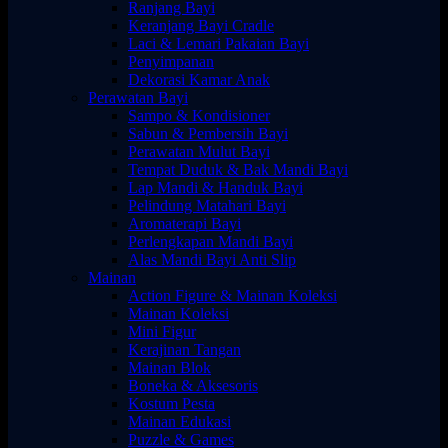
Ranjang Bayi
Keranjang Bayi Cradle
Laci & Lemari Pakaian Bayi
Penyimpanan
Dekorasi Kamar Anak
Perawatan Bayi
Sampo & Kondisioner
Sabun & Pembersih Bayi
Perawatan Mulut Bayi
Tempat Duduk & Bak Mandi Bayi
Lap Mandi & Handuk Bayi
Pelindung Matahari Bayi
Aromaterapi Bayi
Perlengkapan Mandi Bayi
Alas Mandi Bayi Anti Slip
Mainan
Action Figure & Mainan Koleksi
Mainan Koleksi
Mini Figur
Kerajinan Tangan
Mainan Blok
Boneka & Aksesoris
Kostum Pesta
Mainan Edukasi
Puzzle & Games