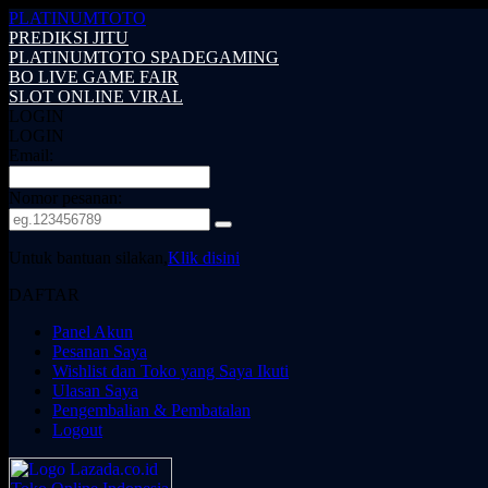
PLATINUMTOTO
PREDIKSI JITU
PLATINUMTOTO SPADEGAMING
BO LIVE GAME FAIR
SLOT ONLINE VIRAL
LOGIN
LOGIN
Email:
Nomor pesanan:
Untuk bantuan silakan,
Klik disini
DAFTAR
Panel Akun
Pesanan Saya
Wishlist dan Toko yang Saya Ikuti
Ulasan Saya
Pengembalian & Pembatalan
Logout