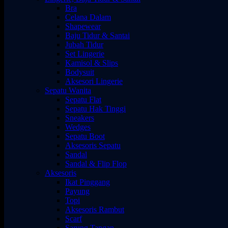
Bra
Celana Dalam
Shapewear
Baju Tidur & Santai
Jubah Tidur
Set Lingerie
Kamisol & Slips
Bodysuit
Aksesori Lingerie
Sepatu Wanita
Sepatu Flat
Sepatu Hak Tinggi
Sneakers
Wedges
Sepatu Boot
Aksesoris Sepatu
Sandal
Sandal & Flip Flop
Aksesoris
Ikat Pinggang
Payung
Topi
Aksesoris Rambut
Scarf
Sarung Tangan