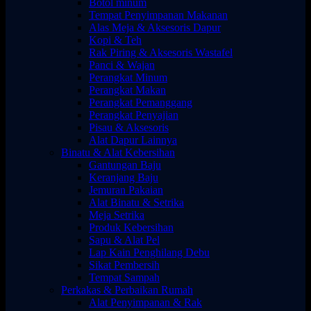
Botol minum
Tempat Penyimpanan Makanan
Alas Meja & Aksesoris Dapur
Kopi & Teh
Rak Piring & Aksesoris Wastafel
Panci & Wajan
Perangkat Minum
Perangkat Makan
Perangkat Pemanggang
Perangkat Penyajian
Pisau & Aksesoris
Alat Dapur Lainnya
Binatu & Alat Kebersihan
Gantungan Baju
Keranjang Baju
Jemuran Pakaian
Alat Binatu & Setrika
Meja Setrika
Produk Kebersihan
Sapu & Alat Pel
Lap Kain Penghilang Debu
Sikat Pembersih
Tempat Sampah
Perkakas & Perbaikan Rumah
Alat Penyimpanan & Rak