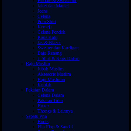
Hoodie & Sweatshirt
Jaket dan Mantel
Jeans
Celana
Polo Shirt
Kemeja
Celana Pendek
Kaus Kaki
Jas & Blazer
Sweater dan Kardigan
Baju Renang
T-Shirt & Kaos Dalam
Baju Muslim
Jubah Muslim
Aksesoris Muslim
Baju Muslimin
Kopiah
Pakaian Dalam
Celana Dalam
Pakaian Tidur
Boxer
Thongs & Lainnya
Sepatu Pria
Boots
Flip Flop & Sandal