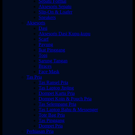
Sepatu Formal
Aksesoris Sepatu
Slip-On & Loafer
Sneakers
Aksesoris
Dasi
Aksesoris Dasi Kupu-kupu
Scarf
Payung
Ikat Pinggang
Topi
Sarung Tangan
Braces
Face Mask
Tas Pria
Tas Ransel Pria
Tas Laptop Jinjing
Dompet Kartu Pria
Dompet Koin & Pouch Pria
Tas Selempang Pria
Tas Laptop Bahu & Messenger
Tote Bag Pria
Tas Pinggang
Dompet Pria
Perhiasan Pria