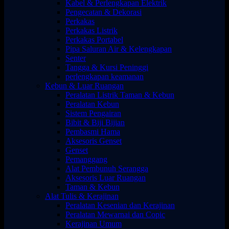
Kabel & Perlengkapan Elektrik
Pengecatan & Dekorasi
Perkakas
Perkakas Listrik
Perkakas Portabel
Pipa Saluran Air & Kelengkapan
Senter
Tangga & Kursi Peninggi
perlengkapan keamanan
Kebun & Luar Ruangan
Peralatan Listrik Taman & Kebun
Peralatan Kebun
Sistem Pengairan
Bibit & Biji Bijian
Pembasmi Hama
Aksesoris Genset
Genset
Pemanggang
Alat Pembunuh Serangga
Aksesoris Luar Ruangan
Taman & Kebun
Alat Tulis & Kerajinan
Peralatan Kesenian dan Kerajinan
Peralatan Mewarnai dan Copic
Kerajinan Umum