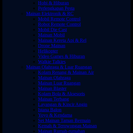
Hobi & Hiburan
Perlengkapan Pesta
Mainan Elektronik & RC
Mobil Remote Control
Robot Remote Control
Mobil Die Cast
Mainan Mobil
Mainan Kereta Api & Rel
Drone Mainan
Helikopter
Video Games & Hiburan
Walkie Talkies
Mainan Olahraga & Luar Ruangan
Kolam Renang & Mainan Air
Mainan Olahraga
Mainan Luar Ruangan
Mainan Blaster
Kolam Bola & Aksesoris
Mainan Terbang
Layangan & Kincir Angin
Istana Balon
Yoyo & Kendama
Set Mainan Taman Bermain
Kemah & Terowongan Mainan
Mainan Rumah-rumahan