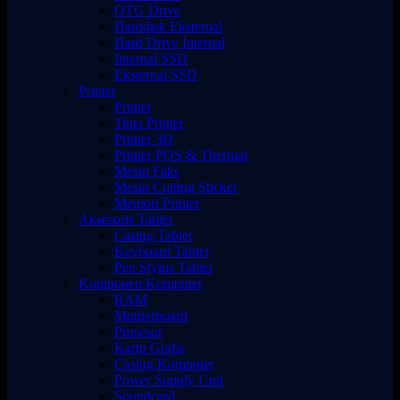
OTG Drive
Harddisk Eksternal
Hard Drive Internal
Internal SSD
Eksternal SSD
Printer
Printer
Tinta Printer
Printer 3D
Printer POS & Thermal
Mesin Faks
Mesin Cutting Sticker
Memori Printer
Aksesoris Tablet
Casing Tablet
Keyboard Tablet
Pen Stylus Tablet
Komponen Komputer
RAM
Motherboard
Prosesor
Kartu Grafis
Casing Komputer
Power Supply Unit
Soundcard