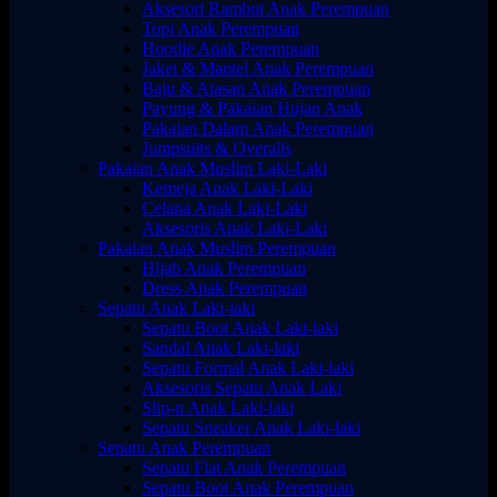
Aksesori Rambut Anak Perempuan
Topi Anak Perempuan
Hoodie Anak Perempuan
Jaket & Mantel Anak Perempuan
Baju & Atasan Anak Perempuan
Payung & Pakaian Hujan Anak
Pakaian Dalam Anak Perempuan
Jumpsuits & Overalls
Pakaian Anak Muslim Laki-Laki
Kemeja Anak Laki-Laki
Celana Anak Laki-Laki
Aksesoris Anak Laki-Laki
Pakaian Anak Muslim Perempuan
Hijab Anak Perempuan
Dress Anak Perempuan
Sepatu Anak Laki-laki
Sepatu Boot Anak Laki-laki
Sandal Anak Laki-laki
Sepatu Formal Anak Laki-laki
Aksesoris Sepatu Anak Laki
Slip-n Anak Laki-laki
Sepatu Sneaker Anak Laki-laki
Sepatu Anak Perempuan
Sepatu Flat Anak Perempuan
Sepatu Boot Anak Perempuan