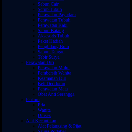
Sabun Cair
Scrub Tubuh
Perawatan Payudara
Perawatan Tubuh
Perawatan Kaki
Sabun Batang
Aksesoris Tubuh
Paket Hadiah
Penghilang Bulu
Sabun Tangan
Tabir Surya
Perawatan Diri
Perawatan Mulut
Pembersih Wanita
Keamanan Diri
Beli Deodoran
Perawatan Mata
Obat Anti Serangga
Parfum
Pria
Wanita
Unisex
Alat Kecantikan
Alat Pelangsing & Pijat
Sauna Portabel