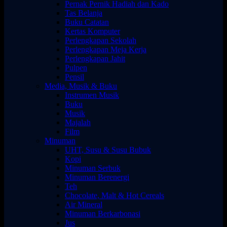
Pernak Pernik Hadiah dan Kado
Tas Belanja
Buku Catatan
Kertas Komputer
Perlengkapan Sekolah
Perlengkapan Meja Kerja
Perlengkapan Jahit
Pulpen
Pensil
Media, Musik & Buku
Instrumen Musik
Buku
Musik
Majalah
Film
Minuman
UHT, Susu & Susu Bubuk
Kopi
Minuman Serbuk
Minuman Berenergi
Teh
Chocolate, Malt & Hot Cereals
Air Mineral
Minuman Berkarbonasi
Jus