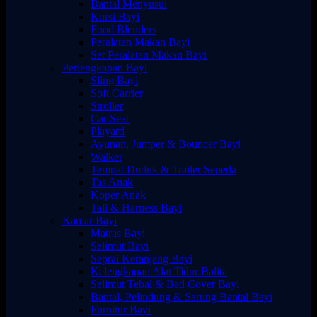
Bantal Menyusui
Kursi Bayi
Food Blenders
Peralatan Makan Bayi
Set Peralatan Makan Bayi
Perlengkapan Bayi
Sling Bayi
Soft Carrier
Stroller
Car Seat
Playard
Ayunan, Jumper & Bouncer Bayi
Walker
Tempat Duduk & Trailer Sepeda
Tas Anak
Koper Anak
Tali & Harness Bayi
Kamar Bayi
Matras Bayi
Selimut Bayi
Seprai Keranjang Bayi
Kelengkapan Alat Tidur Balita
Selimut Tebal & Bed Cover Bayi
Bantal, Pelindung & Sarung Bantal Bayi
Furnitur Bayi