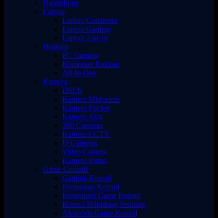
Handphone
Laptop
Laptop Consumer
Laptop Gaming
Laptop 2-in-1s
Desktop
PC Gaming
Komputer Rakitan
All-In-One
Kamera
DSLR
Kamera Mirrorless
Kamera Pocket
Kamera Aksi
360 Cameras
Kamera CCTV
IP Cameras
Video Camera
Kamera Instan
Game Console
Gaming Konsol
Permainan Konsol
Pengontrol Game Konsol
Konsol Pelindung Penutup
Aksesoris Game Konsol