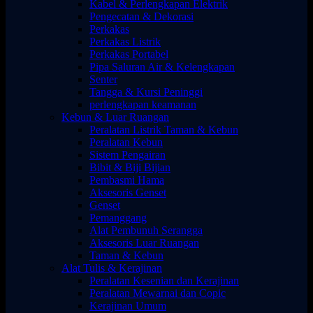
Kabel & Perlengkapan Elektrik
Pengecatan & Dekorasi
Perkakas
Perkakas Listrik
Perkakas Portabel
Pipa Saluran Air & Kelengkapan
Senter
Tangga & Kursi Peninggi
perlengkapan keamanan
Kebun & Luar Ruangan
Peralatan Listrik Taman & Kebun
Peralatan Kebun
Sistem Pengairan
Bibit & Biji Bijian
Pembasmi Hama
Aksesoris Genset
Genset
Pemanggang
Alat Pembunuh Serangga
Aksesoris Luar Ruangan
Taman & Kebun
Alat Tulis & Kerajinan
Peralatan Kesenian dan Kerajinan
Peralatan Mewarnai dan Copic
Kerajinan Umum