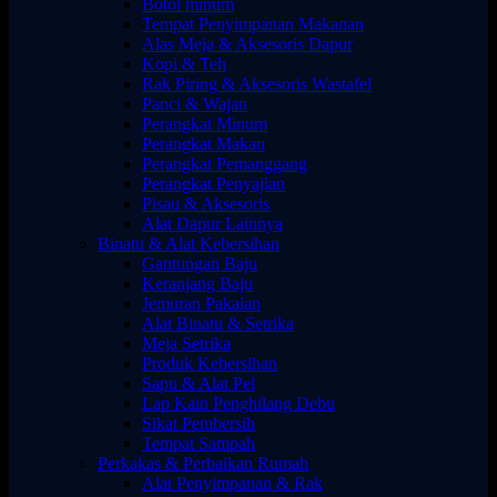
Botol minum
Tempat Penyimpanan Makanan
Alas Meja & Aksesoris Dapur
Kopi & Teh
Rak Piring & Aksesoris Wastafel
Panci & Wajan
Perangkat Minum
Perangkat Makan
Perangkat Pemanggang
Perangkat Penyajian
Pisau & Aksesoris
Alat Dapur Lainnya
Binatu & Alat Kebersihan
Gantungan Baju
Keranjang Baju
Jemuran Pakaian
Alat Binatu & Setrika
Meja Setrika
Produk Kebersihan
Sapu & Alat Pel
Lap Kain Penghilang Debu
Sikat Pembersih
Tempat Sampah
Perkakas & Perbaikan Rumah
Alat Penyimpanan & Rak