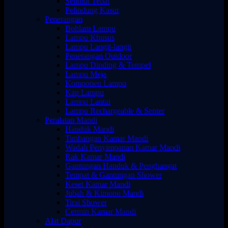
Selimut Tebal
Pelindung Kasur
Penerangan
Bohlam Lampu
Lampu Khusus
Lampu Langit-langit
Penerangan Outdoor
Lampu Dinding & Tempel
Lampu Meja
Komponen Lampu
Kap Lampu
Lampu Lantai
Lampu Rechargeable & Senter
Peralatan Mandi
Handuk Mandi
Timbangan Kamar Mandi
Wadah Penyimpanan Kamar Mandi
Rak Kamar Mandi
Gantungan Handuk & Penghangat
Tempat & Gantungan Shower
Keset Kamar Mandi
Jubah & Kimono Mandi
Tirai Shower
Cermin Kamar Mandi
Alat Dapur