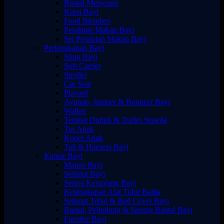
Bantal Menyusui
Kursi Bayi
Food Blenders
Peralatan Makan Bayi
Set Peralatan Makan Bayi
Perlengkapan Bayi
Sling Bayi
Soft Carrier
Stroller
Car Seat
Playard
Ayunan, Jumper & Bouncer Bayi
Walker
Tempat Duduk & Trailer Sepeda
Tas Anak
Koper Anak
Tali & Harness Bayi
Kamar Bayi
Matras Bayi
Selimut Bayi
Seprai Keranjang Bayi
Kelengkapan Alat Tidur Balita
Selimut Tebal & Bed Cover Bayi
Bantal, Pelindung & Sarung Bantal Bayi
Furnitur Bayi