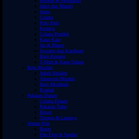
Hoodie & Sweatshirt
Jaket dan Mantel
Jeans
Celana
Polo Shirt
Kemeja
Celana Pendek
Kaus Kaki
Jas & Blazer
Sweater dan Kardigan
Baju Renang
T-Shirt & Kaos Dalam
Baju Muslim
Jubah Muslim
Aksesoris Muslim
Baju Muslimin
Kopiah
Pakaian Dalam
Celana Dalam
Pakaian Tidur
Boxer
Thongs & Lainnya
Sepatu Pria
Boots
Flip Flop & Sandal