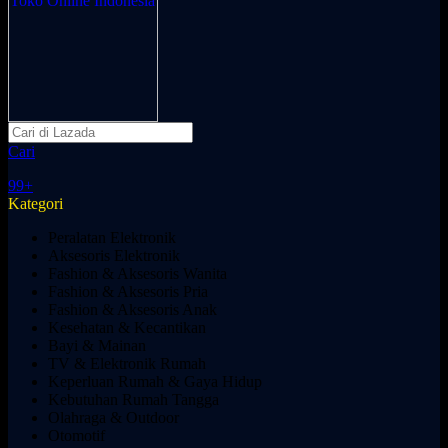
Cari
99+
Kategori
Peralatan Elektronik
Aksesoris Elektronik
Fashion & Aksesoris Wanita
Fashion & Aksesoris Pria
Fashion & Aksesoris Anak
Kesehatan & Kecantikan
Bayi & Mainan
TV & Elektronik Rumah
Keperluan Rumah & Gaya Hidup
Kebutuhan Rumah Tangga
Olahraga & Outdoor
Otomotif