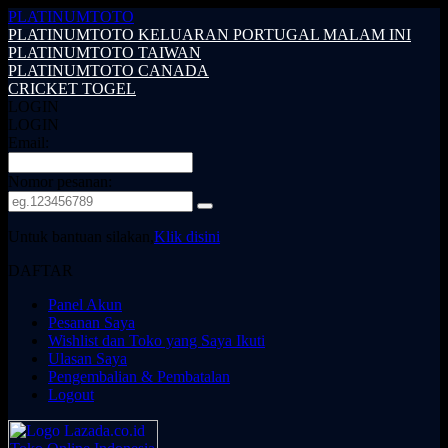
PLATINUMTOTO
PLATINUMTOTO KELUARAN PORTUGAL MALAM INI
PLATINUMTOTO TAIWAN
PLATINUMTOTO CANADA
CRICKET TOGEL
LOGIN
LOGIN
Email:
Nomor pesanan:
Untuk bantuan silakan,
Klik disini
DAFTAR
Panel Akun
Pesanan Saya
Wishlist dan Toko yang Saya Ikuti
Ulasan Saya
Pengembalian & Pembatalan
Logout