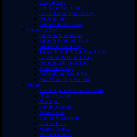
Ranjang Bayi
Keranjang Bayi Cradle
Laci & Lemari Pakaian Bayi
Penyimpanan
Dekorasi Kamar Anak
Perawatan Bayi
Sampo & Kondisioner
Sabun & Pembersih Bayi
Perawatan Mulut Bayi
Tempat Duduk & Bak Mandi Bayi
Lap Mandi & Handuk Bayi
Pelindung Matahari Bayi
Aromaterapi Bayi
Perlengkapan Mandi Bayi
Alas Mandi Bayi Anti Slip
Mainan
Action Figure & Mainan Koleksi
Mainan Koleksi
Mini Figur
Kerajinan Tangan
Mainan Blok
Boneka & Aksesoris
Kostum Pesta
Mainan Edukasi
Puzzle & Games