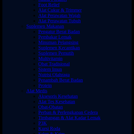
Foot Relief
Alat Cukur & Trimmer
Alat Perawatan Wajah
Alat Perawatan Tubuh
Suplemen Makanan
Pengatur Berat Badan
Pembakar Lemak
Minuman Pelangsing
Suplemen Kecantikan
Suplemen Pemutih
Multivitamin
Obat Tradisional
Sistem Imun
Nutrisi Olahraga
Penambah Berat Badan
Protein
Alat Medis
Aksesoris Kesehatan
Alat Tes Kesehatan
Obat-Obatan
Perban & Perlengkapan Cedera
Timbangan & Alat Kadar Lemak
P3K
Kursi Roda
Salep & Krim