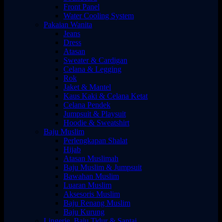
Front Panel
Water Cooling System
Pakaian Wanita
Jeans
Dress
Atasan
Sweater & Cardigan
Celana & Legging
Rok
Jaket & Mantel
Kaus Kaki & Celana Ketat
Celana Pendek
Jumpsuit & Playsuit
Hoodie & Sweatshirt
Baju Muslim
Perlengkapan Shalat
Hijab
Atasan Muslimah
Baju Muslim & Jumpsuit
Bawahan Muslim
Luaran Muslim
Aksesoris Muslim
Baju Renang Muslim
Baju Kurung
Lingerie, Baju Tidur & Santai