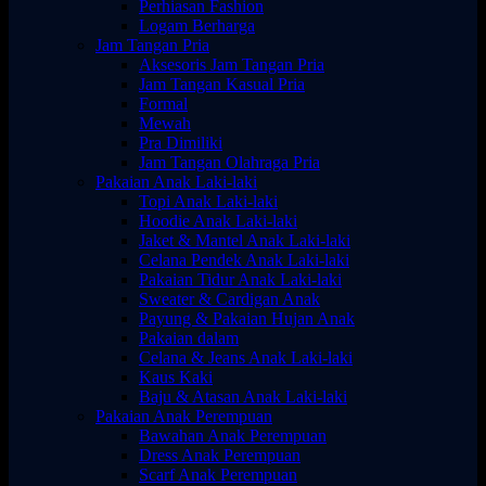
Perhiasan Fashion
Logam Berharga
Jam Tangan Pria
Aksesoris Jam Tangan Pria
Jam Tangan Kasual Pria
Formal
Mewah
Pra Dimiliki
Jam Tangan Olahraga Pria
Pakaian Anak Laki-laki
Topi Anak Laki-laki
Hoodie Anak Laki-laki
Jaket & Mantel Anak Laki-laki
Celana Pendek Anak Laki-laki
Pakaian Tidur Anak Laki-laki
Sweater & Cardigan Anak
Payung & Pakaian Hujan Anak
Pakaian dalam
Celana & Jeans Anak Laki-laki
Kaus Kaki
Baju & Atasan Anak Laki-laki
Pakaian Anak Perempuan
Bawahan Anak Perempuan
Dress Anak Perempuan
Scarf Anak Perempuan