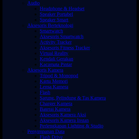
Audio
Headphone & Headset
Speaker Portabel
Speaker Smart
Aksesoris Berteknologi
Smartwatch
Aksesoris Smartwatch
Activity Tracker
Aksesoris Fitness Tracker
Virtual Reality
Kendali Gerakan
Kacamata Pintar
Aksesoris Kamera
Tripod & Monopod
Kartu Memori
Lensa Kamera
Flash
Sarung, Pelindung & Tas Kamera
Charger Kamera
Baterai Kamera
Aksesoris Kamera Aksi
Aksesoris Kamera Instan
Perlengkapan Lighting & Studio
Penyimpanan Data
Flash Drive