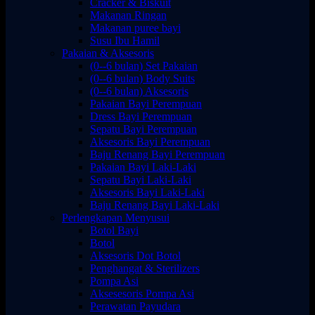
Cracker & Biskuit
Makanan Ringan
Makanan puree bayi
Susu Ibu Hamil
Pakaian & Aksesoris
(0--6 bulan) Set Pakaian
(0--6 bulan) Body Suits
(0--6 bulan) Aksesoris
Pakaian Bayi Perempuan
Dress Bayi Perempuan
Sepatu Bayi Perempuan
Aksesoris Bayi Perempuan
Baju Renang Bayi Perempuan
Pakaian Bayi Laki-Laki
Sepatu Bayi Laki-Laki
Aksesoris Bayi Laki-Laki
Baju Renang Bayi Laki-Laki
Perlengkapan Menyusui
Botol Bayi
Botol
Aksesoris Dot Botol
Penghangat & Sterilizers
Pompa Asi
Aksesesoris Pompa Asi
Perawatan Payudara