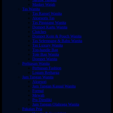
Masker Wajah
Tas Wanita
Tas Ransel Wanita
Aksesoris Tas
Tas Pinggang Wanita
Dompet Kartu Wanita
Clutches
Dompet Koin & Pouch Wanita
Tas Selempang & Bahu Wanita
Tas Luxury Wanita
Top-handle Bag
Tote Bag Wanita
Dompet Wanita
Perhiasan Wanita
Perhiasan Fashion
Logam Berharga
Jam Tangan Wanita
Aksesori
Jam Tangan Kasual Wanita
Formal
Mewah
Pra Dimiliki
Jam Tangan Olahraga Wanita
Pakaian Pria