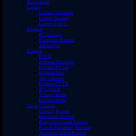
Handphone
Laptop
Laptop Consumer
Laptop Gaming
Laptop 2-in-1s
Desktop
PC Gaming
Komputer Rakitan
All-In-One
Kamera
DSLR
Kamera Mirrorless
Kamera Pocket
Kamera Aksi
360 Cameras
Kamera CCTV
IP Cameras
Video Camera
Kamera Instan
Game Console
Gaming Konsol
Permainan Konsol
Pengontrol Game Konsol
Konsol Pelindung Penutup
Aksesoris Game Konsol