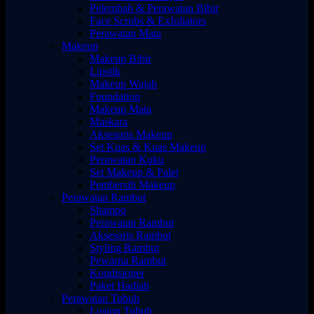
Pelembab & Perawatan Bibir
Face Scrubs & Exfoliators
Perawatan Mata
Makeup
Makeup Bibir
Lipstik
Makeup Wajah
Foundation
Makeup Mata
Maskara
Aksesoris Makeup
Set Kuas & Kuas Makeup
Perawatan Kuku
Set Makeup & Palet
Pembersih Makeup
Perawatan Rambut
Shampo
Perawatan Rambut
Aksesoris Rambut
Styling Rambut
Pewarna Rambut
Kondisioner
Paket Hadiah
Perawatan Tubuh
Losion Tubuh