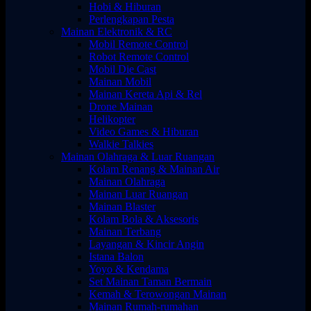
Hobi & Hiburan
Perlengkapan Pesta
Mainan Elektronik & RC
Mobil Remote Control
Robot Remote Control
Mobil Die Cast
Mainan Mobil
Mainan Kereta Api & Rel
Drone Mainan
Helikopter
Video Games & Hiburan
Walkie Talkies
Mainan Olahraga & Luar Ruangan
Kolam Renang & Mainan Air
Mainan Olahraga
Mainan Luar Ruangan
Mainan Blaster
Kolam Bola & Aksesoris
Mainan Terbang
Layangan & Kincir Angin
Istana Balon
Yoyo & Kendama
Set Mainan Taman Bermain
Kemah & Terowongan Mainan
Mainan Rumah-rumahan