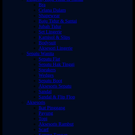
Bra
Celana Dalam
Shapewear
Baju Tidur & Santai
Jubah Tidur
Set Lingerie
Kamisol & Slips
Bodysuit
Aksesori Lingerie
Sepatu Wanita
Sepatu Flat
Sepatu Hak Tinggi
Sneakers
Wedges
Sepatu Boot
Aksesoris Sepatu
Sandal
Sandal & Flip Flop
Aksesoris
Ikat Pinggang
Payung
Topi
Aksesoris Rambut
Scarf
Sarung Tangan