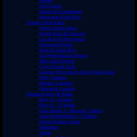
Stroller
Soft Carrier
Sampo & Kondisioner
Perawatan Kulit Bayi
Popok Sekali Pakai
Popok Sekali Pakai
Popok Kain & Aksesori
Lap Bayi & Penyangga
Perawatan Popok
Krim & Salep Bayi
Tas Perlengkapan Popok
Meja Ganti Popok
Cover Popok Kain
Lapisan Penyerap & Liner Popok Kain
Potty Training
Bangku Langkah
Detergent Laundry
Makanan Bayi & Balita
Bayi (0 - 6 bulan)
Bayi (6 - 12 bulan)
Susu Batita (1- dibawah 3 tahun)
Susu Pertumbuhan (>3Tahun)
Nutrisi Khusus Anak
Minuman
Sereal