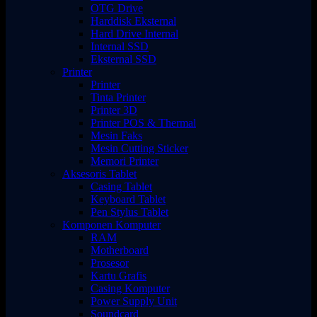
OTG Drive
Harddisk Eksternal
Hard Drive Internal
Internal SSD
Eksternal SSD
Printer
Printer
Tinta Printer
Printer 3D
Printer POS & Thermal
Mesin Faks
Mesin Cutting Sticker
Memori Printer
Aksesoris Tablet
Casing Tablet
Keyboard Tablet
Pen Stylus Tablet
Komponen Komputer
RAM
Motherboard
Prosesor
Kartu Grafis
Casing Komputer
Power Supply Unit
Soundcard