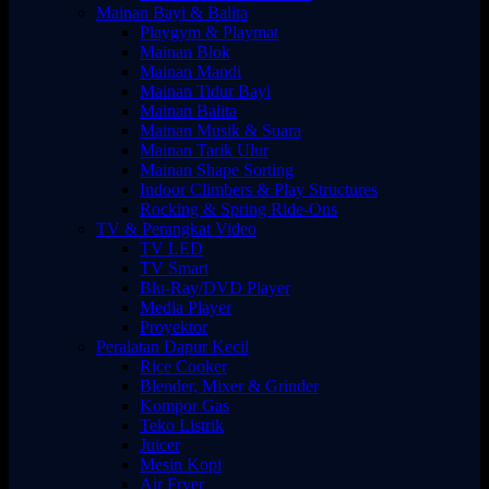
Mainan Bayi & Balita
Playgym & Playmat
Mainan Blok
Mainan Mandi
Mainan Tidur Bayi
Mainan Balita
Mainan Musik & Suara
Mainan Tarik Ulur
Mainan Shape Sorting
Indoor Climbers & Play Structures
Rocking & Spring Ride-Ons
TV & Perangkat Video
TV LED
TV Smart
Blu-Ray/DVD Player
Media Player
Proyektor
Peralatan Dapur Kecil
Rice Cooker
Blender, Mixer & Grinder
Kompor Gas
Teko Listrik
Juicer
Mesin Kopi
Air Fryer