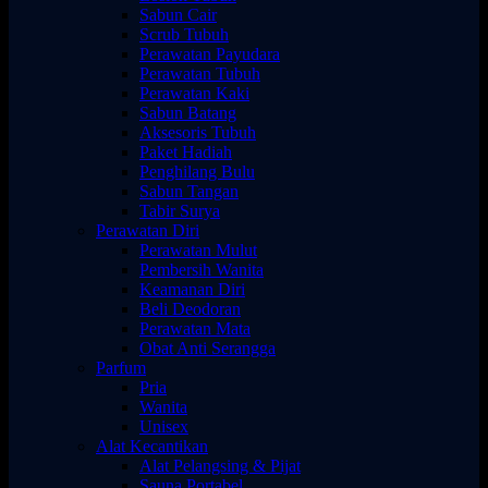
Sabun Cair
Scrub Tubuh
Perawatan Payudara
Perawatan Tubuh
Perawatan Kaki
Sabun Batang
Aksesoris Tubuh
Paket Hadiah
Penghilang Bulu
Sabun Tangan
Tabir Surya
Perawatan Diri
Perawatan Mulut
Pembersih Wanita
Keamanan Diri
Beli Deodoran
Perawatan Mata
Obat Anti Serangga
Parfum
Pria
Wanita
Unisex
Alat Kecantikan
Alat Pelangsing & Pijat
Sauna Portabel