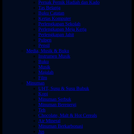
Pernak Pernik Hadiah dan Kado
Tas Belanja
Buku Catatan
Kertas Komputer
Perlengkapan Sekolah
Perlengkapan Meja Kerja
Perlengkapan Jahit
Pulpen
Pensil
Media, Musik & Buku
Instrumen Musik
Buku
Musik
Majalah
Film
Minuman
UHT, Susu & Susu Bubuk
Kopi
Minuman Serbuk
Minuman Berenergi
Teh
Chocolate, Malt & Hot Cereals
Air Mineral
Minuman Berkarbonasi
Jus