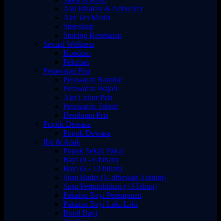
Alat Inhalasi & Nebulizer
Alat Tes Medis
Stetoskop
Stoking Kesehatan
Sexual Wellness
Kondom
Pelumas
Perawatan Pria
Perawatan Rambut
Perawatan Wajah
Alat Cukur Pria
Perawatan Tubuh
Deodoran Pria
Popok Dewasa
Popok Dewasa
Ibu & Anak
Popok Sekali Pakai
Bayi (0 - 6 bulan)
Bayi (6 - 12 bulan)
Susu Batita (1- dibawah 3 tahun)
Susu Pertumbuhan (>3Tahun)
Pakaian Bayi Perempuan
Pakaian Bayi Laki-Laki
Botol Bayi