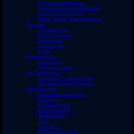
Sandal Anak Perempuan
Sepatu Formal Anak Perempuan
Aksesoris Sepatu Anak
Sepatu Sneaker Anak Perempuan
Tas Anak
Tas Bahu Anak
Ransel Troli Anak
Ransel Anak
Aksesoris Tas
Koper
Perhiasan Anak
Emas Murni
Perhiasan Fashion
Jam Tangan Anak
Jam Tangan Anak Laki-Laki
Jam Tangan Anak Perempuan
Perawatan Kulit
Serum Perawatan Wajah
Dermacare
Pelembab Wajah
Pembersih Wajah
Masker Wajah
Toner
Tabir Surya
Set Perawatan Wajah