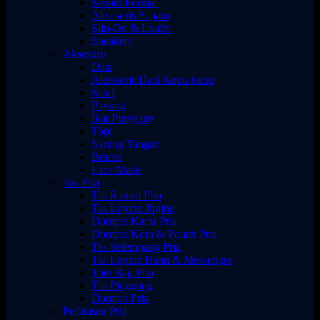
Sepatu Formal
Aksesoris Sepatu
Slip-On & Loafer
Sneakers
Aksesoris
Dasi
Aksesoris Dasi Kupu-kupu
Scarf
Payung
Ikat Pinggang
Topi
Sarung Tangan
Braces
Face Mask
Tas Pria
Tas Ransel Pria
Tas Laptop Jinjing
Dompet Kartu Pria
Dompet Koin & Pouch Pria
Tas Selempang Pria
Tas Laptop Bahu & Messenger
Tote Bag Pria
Tas Pinggang
Dompet Pria
Perhiasan Pria