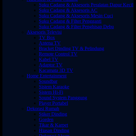
Suku Cadang & Aksesoris Peralatan Dapur Kecil
Suku Cadang & Aksesoris AC
Suku Cadang & Aksesoris Mesin Cuci
Suku Cadang & Filter Pengganti
Suku Cadang & Filter Penghisap Debu
Aksesoris Televisi
TV Box
Antena TV
Bracket Dinding TV & Pelindung
Remote Control TV
Kabel TV
Adaptor TV
Kacamata 3D TV
Home Entertainment
Soundbar
Sistem Karaoke
Sistem Hi-Fi
Sound System Panggung
Player Portabel
Dekorasi Rumah
Stiker Dinding
Gorden
Tikar & Karpet
Hiasan Dinding
Dekorasi Aksen