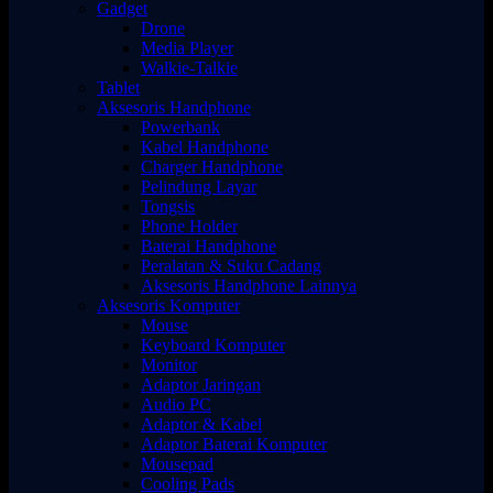
Gadget
Drone
Media Player
Walkie-Talkie
Tablet
Aksesoris Handphone
Powerbank
Kabel Handphone
Charger Handphone
Pelindung Layar
Tongsis
Phone Holder
Baterai Handphone
Peralatan & Suku Cadang
Aksesoris Handphone Lainnya
Aksesoris Komputer
Mouse
Keyboard Komputer
Monitor
Adaptor Jaringan
Audio PC
Adaptor & Kabel
Adaptor Baterai Komputer
Mousepad
Cooling Pads