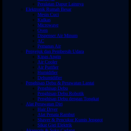
Peralatan Dapur Lainnya
Elektronik Rumah Besar
Mesin Cuci
Kulkas
Microwave
Oven
Dispenser Air Minum
AC
Pemanas Air
Penyejuk dan Pembersih Udara
Kipas Angin
Air Cooler
Air Purifier
Humidifier
Dehumidifier
Penghisap Debu & Perawatan Lantai
Penghisap Debu
Penghisap Debu Robotik
Penghisap Debu dengan Tongkat
Alat Perawatan Diri
Hair Dryer
Alat Penata Rambut
Shaver & Pencukur Kumis Jenggot
Sikat Gigi Elektrik
Aksesoris & Suku Cadang