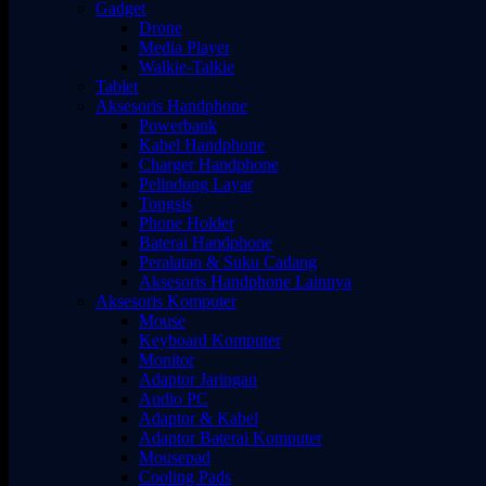
Gadget
Drone
Media Player
Walkie-Talkie
Tablet
Aksesoris Handphone
Powerbank
Kabel Handphone
Charger Handphone
Pelindung Layar
Tongsis
Phone Holder
Baterai Handphone
Peralatan & Suku Cadang
Aksesoris Handphone Lainnya
Aksesoris Komputer
Mouse
Keyboard Komputer
Monitor
Adaptor Jaringan
Audio PC
Adaptor & Kabel
Adaptor Baterai Komputer
Mousepad
Cooling Pads