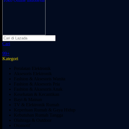
Cari
99+
Kategori
Peralatan Elektronik
Aksesoris Elektronik
Fashion & Aksesoris Wanita
Fashion & Aksesoris Pria
Fashion & Aksesoris Anak
Kesehatan & Kecantikan
Bayi & Mainan
TV & Elektronik Rumah
Keperluan Rumah & Gaya Hidup
Kebutuhan Rumah Tangga
Olahraga & Outdoor
Otomotif