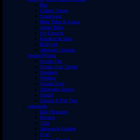
Bra
Celana Dalam
Shapewear
Baju Tidur & Santai
Jubah Tidur
Set Lingerie
Kamisol & Slips
Bodysuit
Aksesori Lingerie
Sepatu Wanita
Sepatu Flat
Sepatu Hak Tinggi
Sneakers
Wedges
Sepatu Boot
Aksesoris Sepatu
Sandal
Sandal & Flip Flop
Aksesoris
Ikat Pinggang
Payung
Topi
Aksesoris Rambut
Scarf
Sarung Tangan