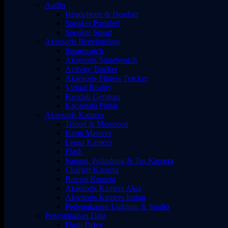
Audio
Headphone & Headset
Speaker Portabel
Speaker Smart
Aksesoris Berteknologi
Smartwatch
Aksesoris Smartwatch
Activity Tracker
Aksesoris Fitness Tracker
Virtual Reality
Kendali Gerakan
Kacamata Pintar
Aksesoris Kamera
Tripod & Monopod
Kartu Memori
Lensa Kamera
Flash
Sarung, Pelindung & Tas Kamera
Charger Kamera
Baterai Kamera
Aksesoris Kamera Aksi
Aksesoris Kamera Instan
Perlengkapan Lighting & Studio
Penyimpanan Data
Flash Drive