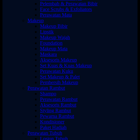
Pelembab & Perawatan Bibir
Face Scrubs & Exfoliators
Perawatan Mata
Makeup
Makeup Bibir
Lipstik
Makeup Wajah
Foundation
Makeup Mata
Maskara
Aksesoris Makeup
Set Kuas & Kuas Makeup
Perawatan Kuku
Set Makeup & Palet
Pembersih Makeup
Perawatan Rambut
Shampo
Perawatan Rambut
Aksesoris Rambut
Styling Rambut
Pewarna Rambut
Kondisioner
Paket Hadiah
Perawatan Tubuh
Losion Tubuh