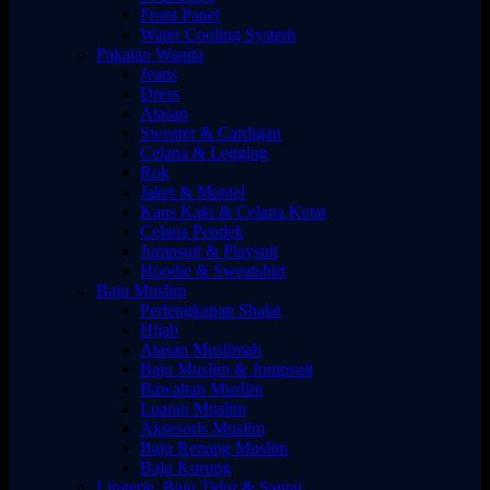
Front Panel
Water Cooling System
Pakaian Wanita
Jeans
Dress
Atasan
Sweater & Cardigan
Celana & Legging
Rok
Jaket & Mantel
Kaus Kaki & Celana Ketat
Celana Pendek
Jumpsuit & Playsuit
Hoodie & Sweatshirt
Baju Muslim
Perlengkapan Shalat
Hijab
Atasan Muslimah
Baju Muslim & Jumpsuit
Bawahan Muslim
Luaran Muslim
Aksesoris Muslim
Baju Renang Muslim
Baju Kurung
Lingerie, Baju Tidur & Santai