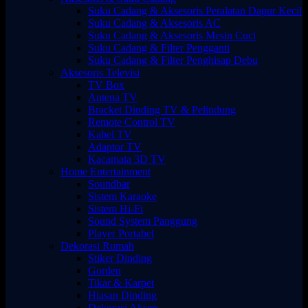
Suku Cadang & Aksesoris Peralatan Dapur Kecil
Suku Cadang & Aksesoris AC
Suku Cadang & Aksesoris Mesin Cuci
Suku Cadang & Filter Pengganti
Suku Cadang & Filter Penghisap Debu
Aksesoris Televisi
TV Box
Antena TV
Bracket Dinding TV & Pelindung
Remote Control TV
Kabel TV
Adaptor TV
Kacamata 3D TV
Home Entertainment
Soundbar
Sistem Karaoke
Sistem Hi-Fi
Sound System Panggung
Player Portabel
Dekorasi Rumah
Stiker Dinding
Gorden
Tikar & Karpet
Hiasan Dinding
Dekorasi Aksen