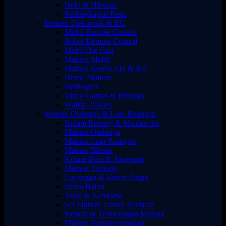
Hobi & Hiburan
Perlengkapan Pesta
Mainan Elektronik & RC
Mobil Remote Control
Robot Remote Control
Mobil Die Cast
Mainan Mobil
Mainan Kereta Api & Rel
Drone Mainan
Helikopter
Video Games & Hiburan
Walkie Talkies
Mainan Olahraga & Luar Ruangan
Kolam Renang & Mainan Air
Mainan Olahraga
Mainan Luar Ruangan
Mainan Blaster
Kolam Bola & Aksesoris
Mainan Terbang
Layangan & Kincir Angin
Istana Balon
Yoyo & Kendama
Set Mainan Taman Bermain
Kemah & Terowongan Mainan
Mainan Rumah-rumahan