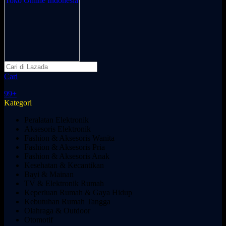
Cari
99+
Kategori
Peralatan Elektronik
Aksesoris Elektronik
Fashion & Aksesoris Wanita
Fashion & Aksesoris Pria
Fashion & Aksesoris Anak
Kesehatan & Kecantikan
Bayi & Mainan
TV & Elektronik Rumah
Keperluan Rumah & Gaya Hidup
Kebutuhan Rumah Tangga
Olahraga & Outdoor
Otomotif