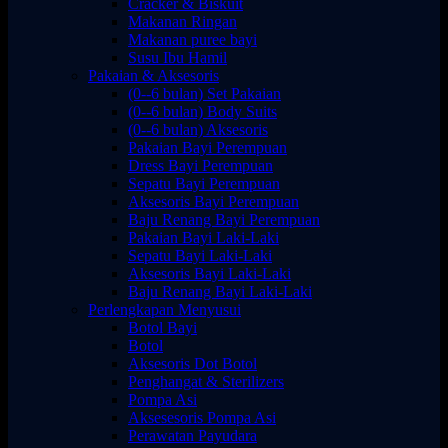
Cracker & Biskuit
Makanan Ringan
Makanan puree bayi
Susu Ibu Hamil
Pakaian & Aksesoris
(0--6 bulan) Set Pakaian
(0--6 bulan) Body Suits
(0--6 bulan) Aksesoris
Pakaian Bayi Perempuan
Dress Bayi Perempuan
Sepatu Bayi Perempuan
Aksesoris Bayi Perempuan
Baju Renang Bayi Perempuan
Pakaian Bayi Laki-Laki
Sepatu Bayi Laki-Laki
Aksesoris Bayi Laki-Laki
Baju Renang Bayi Laki-Laki
Perlengkapan Menyusui
Botol Bayi
Botol
Aksesoris Dot Botol
Penghangat & Sterilizers
Pompa Asi
Aksesesoris Pompa Asi
Perawatan Payudara