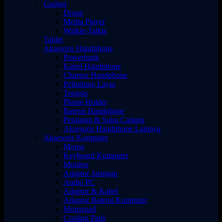
Gadget
Drone
Media Player
Walkie-Talkie
Tablet
Aksesoris Handphone
Powerbank
Kabel Handphone
Charger Handphone
Pelindung Layar
Tongsis
Phone Holder
Baterai Handphone
Peralatan & Suku Cadang
Aksesoris Handphone Lainnya
Aksesoris Komputer
Mouse
Keyboard Komputer
Monitor
Adaptor Jaringan
Audio PC
Adaptor & Kabel
Adaptor Baterai Komputer
Mousepad
Cooling Pads