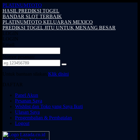
PLATINUMTOTO
HASIL PREDIKSI TOGEL
BANDAR SLOT TERBAIK
PLATINUMTOTO KELUARAN MEXICO
PREDIKSI TOGEL JITU UNTUK MENANG BESAR
LOGIN
LOGIN
Email:
Nomor pesanan:
Untuk bantuan silakan,
Klik disini
DAFTAR
Panel Akun
Pesanan Saya
Wishlist dan Toko yang Saya Ikuti
Ulasan Saya
Pengembalian & Pembatalan
Logout