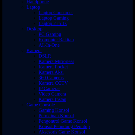
Handphone
Laptop
Laptop Consumer
Laptop Gaming
Laptop 2-in-1s
Desktop
PC Gaming
Komputer Rakitan
All-In-One
Kamera
DSLR
Kamera Mirrorless
Kamera Pocket
Kamera Aksi
360 Cameras
Kamera CCTV
IP Cameras
Video Camera
Kamera Instan
Game Console
Gaming Konsol
Permainan Konsol
Pengontrol Game Konsol
Konsol Pelindung Penutup
Aksesoris Game Konsol