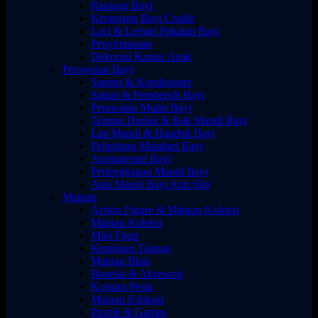
Ranjang Bayi
Keranjang Bayi Cradle
Laci & Lemari Pakaian Bayi
Penyimpanan
Dekorasi Kamar Anak
Perawatan Bayi
Sampo & Kondisioner
Sabun & Pembersih Bayi
Perawatan Mulut Bayi
Tempat Duduk & Bak Mandi Bayi
Lap Mandi & Handuk Bayi
Pelindung Matahari Bayi
Aromaterapi Bayi
Perlengkapan Mandi Bayi
Alas Mandi Bayi Anti Slip
Mainan
Action Figure & Mainan Koleksi
Mainan Koleksi
Mini Figur
Kerajinan Tangan
Mainan Blok
Boneka & Aksesoris
Kostum Pesta
Mainan Edukasi
Puzzle & Games