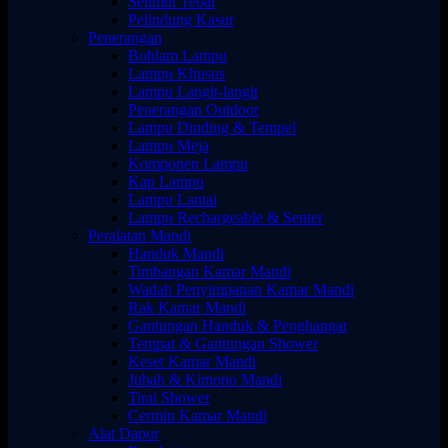
Selimut Tebal
Pelindung Kasur
Penerangan
Bohlam Lampu
Lampu Khusus
Lampu Langit-langit
Penerangan Outdoor
Lampu Dinding & Tempel
Lampu Meja
Komponen Lampu
Kap Lampu
Lampu Lantai
Lampu Rechargeable & Senter
Peralatan Mandi
Handuk Mandi
Timbangan Kamar Mandi
Wadah Penyimpanan Kamar Mandi
Rak Kamar Mandi
Gantungan Handuk & Penghangat
Tempat & Gantungan Shower
Keset Kamar Mandi
Jubah & Kimono Mandi
Tirai Shower
Cermin Kamar Mandi
Alat Dapur