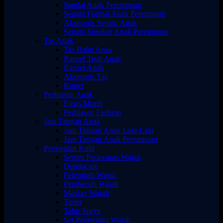
Sandal Anak Perempuan
Sepatu Formal Anak Perempuan
Aksesoris Sepatu Anak
Sepatu Sneaker Anak Perempuan
Tas Anak
Tas Bahu Anak
Ransel Troli Anak
Ransel Anak
Aksesoris Tas
Koper
Perhiasan Anak
Emas Murni
Perhiasan Fashion
Jam Tangan Anak
Jam Tangan Anak Laki-Laki
Jam Tangan Anak Perempuan
Perawatan Kulit
Serum Perawatan Wajah
Dermacare
Pelembab Wajah
Pembersih Wajah
Masker Wajah
Toner
Tabir Surya
Set Perawatan Wajah