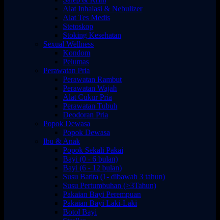
Alat Inhalasi & Nebulizer
Alat Tes Medis
Stetoskop
Stoking Kesehatan
Sexual Wellness
Kondom
Pelumas
Perawatan Pria
Perawatan Rambut
Perawatan Wajah
Alat Cukur Pria
Perawatan Tubuh
Deodoran Pria
Popok Dewasa
Popok Dewasa
Ibu & Anak
Popok Sekali Pakai
Bayi (0 - 6 bulan)
Bayi (6 - 12 bulan)
Susu Batita (1- dibawah 3 tahun)
Susu Pertumbuhan (>3Tahun)
Pakaian Bayi Perempuan
Pakaian Bayi Laki-Laki
Botol Bayi