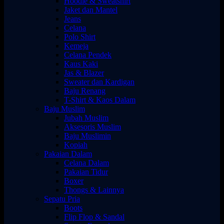
Hoodie & Sweatshirt
Jaket dan Mantel
Jeans
Celana
Polo Shirt
Kemeja
Celana Pendek
Kaus Kaki
Jas & Blazer
Sweater dan Kardigan
Baju Renang
T-Shirt & Kaos Dalam
Baju Muslim
Jubah Muslim
Aksesoris Muslim
Baju Muslimin
Kopiah
Pakaian Dalam
Celana Dalam
Pakaian Tidur
Boxer
Thongs & Lainnya
Sepatu Pria
Boots
Flip Flop & Sandal