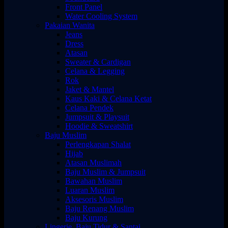
Front Panel
Water Cooling System
Pakaian Wanita
Jeans
Dress
Atasan
Sweater & Cardigan
Celana & Legging
Rok
Jaket & Mantel
Kaus Kaki & Celana Ketat
Celana Pendek
Jumpsuit & Playsuit
Hoodie & Sweatshirt
Baju Muslim
Perlengkapan Shalat
Hijab
Atasan Muslimah
Baju Muslim & Jumpsuit
Bawahan Muslim
Luaran Muslim
Aksesoris Muslim
Baju Renang Muslim
Baju Kurung
Lingerie, Baju Tidur & Santai