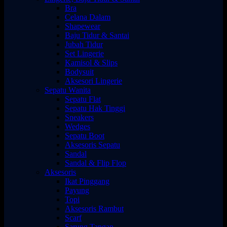
Bra
Celana Dalam
Shapewear
Baju Tidur & Santai
Jubah Tidur
Set Lingerie
Kamisol & Slips
Bodysuit
Aksesori Lingerie
Sepatu Wanita
Sepatu Flat
Sepatu Hak Tinggi
Sneakers
Wedges
Sepatu Boot
Aksesoris Sepatu
Sandal
Sandal & Flip Flop
Aksesoris
Ikat Pinggang
Payung
Topi
Aksesoris Rambut
Scarf
Sarung Tangan