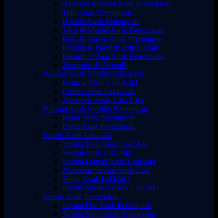
Aksesori Rambut Anak Perempuan
Topi Anak Perempuan
Hoodie Anak Perempuan
Jaket & Mantel Anak Perempuan
Baju & Atasan Anak Perempuan
Payung & Pakaian Hujan Anak
Pakaian Dalam Anak Perempuan
Jumpsuits & Overalls
Pakaian Anak Muslim Laki-Laki
Kemeja Anak Laki-Laki
Celana Anak Laki-Laki
Aksesoris Anak Laki-Laki
Pakaian Anak Muslim Perempuan
Hijab Anak Perempuan
Dress Anak Perempuan
Sepatu Anak Laki-laki
Sepatu Boot Anak Laki-laki
Sandal Anak Laki-laki
Sepatu Formal Anak Laki-laki
Aksesoris Sepatu Anak Laki
Slip-n Anak Laki-laki
Sepatu Sneaker Anak Laki-laki
Sepatu Anak Perempuan
Sepatu Flat Anak Perempuan
Sepatu Boot Anak Perempuan