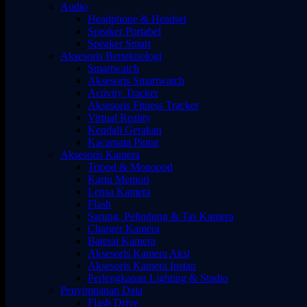
Audio
Headphone & Headset
Speaker Portabel
Speaker Smart
Aksesoris Berteknologi
Smartwatch
Aksesoris Smartwatch
Activity Tracker
Aksesoris Fitness Tracker
Virtual Reality
Kendali Gerakan
Kacamata Pintar
Aksesoris Kamera
Tripod & Monopod
Kartu Memori
Lensa Kamera
Flash
Sarung, Pelindung & Tas Kamera
Charger Kamera
Baterai Kamera
Aksesoris Kamera Aksi
Aksesoris Kamera Instan
Perlengkapan Lighting & Studio
Penyimpanan Data
Flash Drive