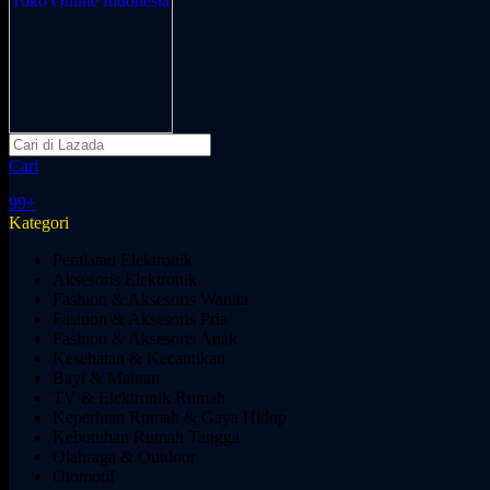
Cari
99+
Kategori
Peralatan Elektronik
Aksesoris Elektronik
Fashion & Aksesoris Wanita
Fashion & Aksesoris Pria
Fashion & Aksesoris Anak
Kesehatan & Kecantikan
Bayi & Mainan
TV & Elektronik Rumah
Keperluan Rumah & Gaya Hidup
Kebutuhan Rumah Tangga
Olahraga & Outdoor
Otomotif