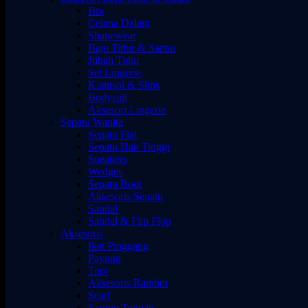
Bra
Celana Dalam
Shapewear
Baju Tidur & Santai
Jubah Tidur
Set Lingerie
Kamisol & Slips
Bodysuit
Aksesori Lingerie
Sepatu Wanita
Sepatu Flat
Sepatu Hak Tinggi
Sneakers
Wedges
Sepatu Boot
Aksesoris Sepatu
Sandal
Sandal & Flip Flop
Aksesoris
Ikat Pinggang
Payung
Topi
Aksesoris Rambut
Scarf
Sarung Tangan