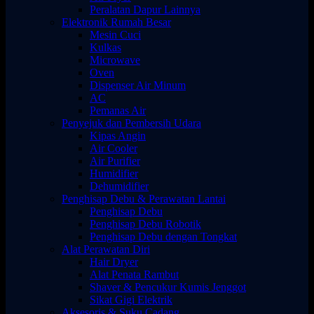
Peralatan Dapur Lainnya
Elektronik Rumah Besar
Mesin Cuci
Kulkas
Microwave
Oven
Dispenser Air Minum
AC
Pemanas Air
Penyejuk dan Pembersih Udara
Kipas Angin
Air Cooler
Air Purifier
Humidifier
Dehumidifier
Penghisap Debu & Perawatan Lantai
Penghisap Debu
Penghisap Debu Robotik
Penghisap Debu dengan Tongkat
Alat Perawatan Diri
Hair Dryer
Alat Penata Rambut
Shaver & Pencukur Kumis Jenggot
Sikat Gigi Elektrik
Aksesoris & Suku Cadang