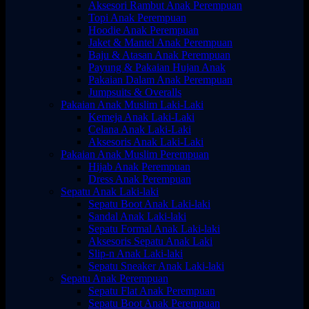
Aksesori Rambut Anak Perempuan
Topi Anak Perempuan
Hoodie Anak Perempuan
Jaket & Mantel Anak Perempuan
Baju & Atasan Anak Perempuan
Payung & Pakaian Hujan Anak
Pakaian Dalam Anak Perempuan
Jumpsuits & Overalls
Pakaian Anak Muslim Laki-Laki
Kemeja Anak Laki-Laki
Celana Anak Laki-Laki
Aksesoris Anak Laki-Laki
Pakaian Anak Muslim Perempuan
Hijab Anak Perempuan
Dress Anak Perempuan
Sepatu Anak Laki-laki
Sepatu Boot Anak Laki-laki
Sandal Anak Laki-laki
Sepatu Formal Anak Laki-laki
Aksesoris Sepatu Anak Laki
Slip-n Anak Laki-laki
Sepatu Sneaker Anak Laki-laki
Sepatu Anak Perempuan
Sepatu Flat Anak Perempuan
Sepatu Boot Anak Perempuan