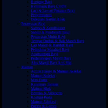
Ranjang Bayi
Keranjang Bayi Cradle
Laci & Lemari Pakaian Bayi
Penyimpanan
Dekorasi Kamar Anak
Perawatan Bayi
Sampo & Kondisioner
Sabun & Pembersih Bayi
Perawatan Mulut Bayi
Tempat Duduk & Bak Mandi Bayi
Lap Mandi & Handuk Bayi
Pelindung Matahari Bayi
Aromaterapi Bayi
Perlengkapan Mandi Bayi
Alas Mandi Bayi Anti Slip
Mainan
Action Figure & Mainan Koleksi
Mainan Koleksi
Mini Figur
Kerajinan Tangan
Mainan Blok
Boneka & Aksesoris
Kostum Pesta
Mainan Edukasi
Puzzle & Games