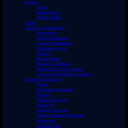
Gadget
Drone
Media Player
Walkie-Talkie
Tablet
Aksesoris Handphone
Powerbank
Kabel Handphone
Charger Handphone
Pelindung Layar
Tongsis
Phone Holder
Baterai Handphone
Peralatan & Suku Cadang
Aksesoris Handphone Lainnya
Aksesoris Komputer
Mouse
Keyboard Komputer
Monitor
Adaptor Jaringan
Audio PC
Adaptor & Kabel
Adaptor Baterai Komputer
Mousepad
Cooling Pads