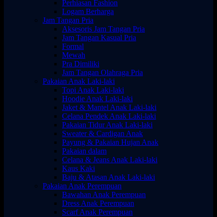
Perhiasan Fashion
Logam Berharga
Jam Tangan Pria
Aksesoris Jam Tangan Pria
Jam Tangan Kasual Pria
Formal
Mewah
Pra Dimiliki
Jam Tangan Olahraga Pria
Pakaian Anak Laki-laki
Topi Anak Laki-laki
Hoodie Anak Laki-laki
Jaket & Mantel Anak Laki-laki
Celana Pendek Anak Laki-laki
Pakaian Tidur Anak Laki-laki
Sweater & Cardigan Anak
Payung & Pakaian Hujan Anak
Pakaian dalam
Celana & Jeans Anak Laki-laki
Kaus Kaki
Baju & Atasan Anak Laki-laki
Pakaian Anak Perempuan
Bawahan Anak Perempuan
Dress Anak Perempuan
Scarf Anak Perempuan