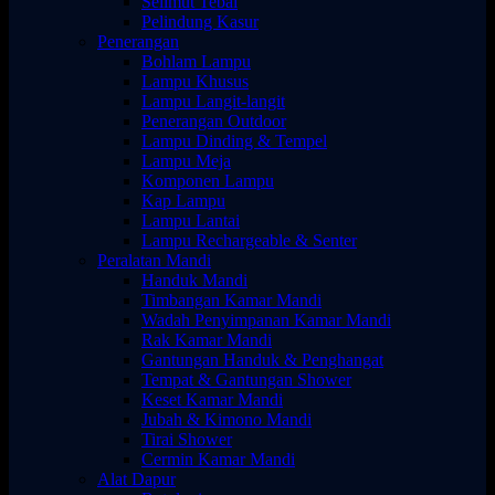
Selimut Tebal
Pelindung Kasur
Penerangan
Bohlam Lampu
Lampu Khusus
Lampu Langit-langit
Penerangan Outdoor
Lampu Dinding & Tempel
Lampu Meja
Komponen Lampu
Kap Lampu
Lampu Lantai
Lampu Rechargeable & Senter
Peralatan Mandi
Handuk Mandi
Timbangan Kamar Mandi
Wadah Penyimpanan Kamar Mandi
Rak Kamar Mandi
Gantungan Handuk & Penghangat
Tempat & Gantungan Shower
Keset Kamar Mandi
Jubah & Kimono Mandi
Tirai Shower
Cermin Kamar Mandi
Alat Dapur