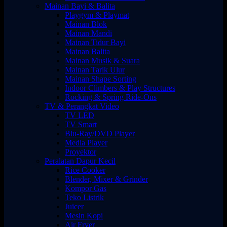
Mainan Bayi & Balita
Playgym & Playmat
Mainan Blok
Mainan Mandi
Mainan Tidur Bayi
Mainan Balita
Mainan Musik & Suara
Mainan Tarik Ulur
Mainan Shape Sorting
Indoor Climbers & Play Structures
Rocking & Spring Ride-Ons
TV & Perangkat Video
TV LED
TV Smart
Blu-Ray/DVD Player
Media Player
Proyektor
Peralatan Dapur Kecil
Rice Cooker
Blender, Mixer & Grinder
Kompor Gas
Teko Listrik
Juicer
Mesin Kopi
Air Fryer