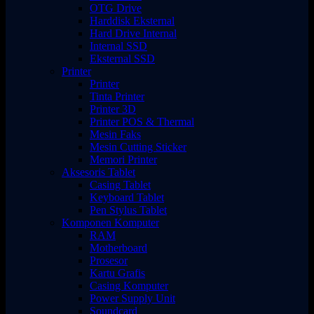
OTG Drive
Harddisk Eksternal
Hard Drive Internal
Internal SSD
Eksternal SSD
Printer
Printer
Tinta Printer
Printer 3D
Printer POS & Thermal
Mesin Faks
Mesin Cutting Sticker
Memori Printer
Aksesoris Tablet
Casing Tablet
Keyboard Tablet
Pen Stylus Tablet
Komponen Komputer
RAM
Motherboard
Prosesor
Kartu Grafis
Casing Komputer
Power Supply Unit
Soundcard