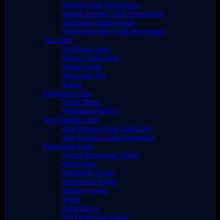
Sandal Anak Perempuan
Sepatu Formal Anak Perempuan
Aksesoris Sepatu Anak
Sepatu Sneaker Anak Perempuan
Tas Anak
Tas Bahu Anak
Ransel Troli Anak
Ransel Anak
Aksesoris Tas
Koper
Perhiasan Anak
Emas Murni
Perhiasan Fashion
Jam Tangan Anak
Jam Tangan Anak Laki-Laki
Jam Tangan Anak Perempuan
Perawatan Kulit
Serum Perawatan Wajah
Dermacare
Pelembab Wajah
Pembersih Wajah
Masker Wajah
Toner
Tabir Surya
Set Perawatan Wajah