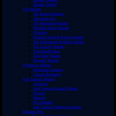
Masker Wajah
Tas Wanita
Tas Ransel Wanita
Aksesoris Tas
Tas Pinggang Wanita
Dompet Kartu Wanita
Clutches
Dompet Koin & Pouch Wanita
Tas Selempang & Bahu Wanita
Tas Luxury Wanita
Top-handle Bag
Tote Bag Wanita
Dompet Wanita
Perhiasan Wanita
Perhiasan Fashion
Logam Berharga
Jam Tangan Wanita
Aksesori
Jam Tangan Kasual Wanita
Formal
Mewah
Pra Dimiliki
Jam Tangan Olahraga Wanita
Pakaian Pria