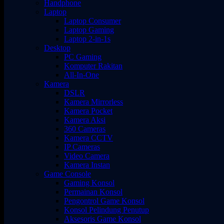
Handphone
Laptop
Laptop Consumer
Laptop Gaming
Laptop 2-in-1s
Desktop
PC Gaming
Komputer Rakitan
All-In-One
Kamera
DSLR
Kamera Mirrorless
Kamera Pocket
Kamera Aksi
360 Cameras
Kamera CCTV
IP Cameras
Video Camera
Kamera Instan
Game Console
Gaming Konsol
Permainan Konsol
Pengontrol Game Konsol
Konsol Pelindung Penutup
Aksesoris Game Konsol