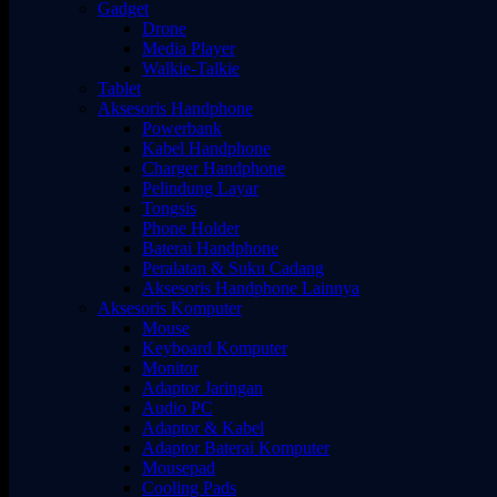
Gadget
Drone
Media Player
Walkie-Talkie
Tablet
Aksesoris Handphone
Powerbank
Kabel Handphone
Charger Handphone
Pelindung Layar
Tongsis
Phone Holder
Baterai Handphone
Peralatan & Suku Cadang
Aksesoris Handphone Lainnya
Aksesoris Komputer
Mouse
Keyboard Komputer
Monitor
Adaptor Jaringan
Audio PC
Adaptor & Kabel
Adaptor Baterai Komputer
Mousepad
Cooling Pads