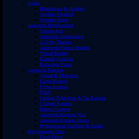
Audio
Headphone & Headset
Speaker Portabel
Speaker Smart
Aksesoris Berteknologi
Smartwatch
Aksesoris Smartwatch
Activity Tracker
Aksesoris Fitness Tracker
Virtual Reality
Kendali Gerakan
Kacamata Pintar
Aksesoris Kamera
Tripod & Monopod
Kartu Memori
Lensa Kamera
Flash
Sarung, Pelindung & Tas Kamera
Charger Kamera
Baterai Kamera
Aksesoris Kamera Aksi
Aksesoris Kamera Instan
Perlengkapan Lighting & Studio
Penyimpanan Data
Flash Drive