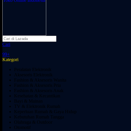
Cari
99+
Kategori
Peralatan Elektronik
Aksesoris Elektronik
Fashion & Aksesoris Wanita
Fashion & Aksesoris Pria
Fashion & Aksesoris Anak
Kesehatan & Kecantikan
Bayi & Mainan
TV & Elektronik Rumah
Keperluan Rumah & Gaya Hidup
Kebutuhan Rumah Tangga
Olahraga & Outdoor
Otomotif