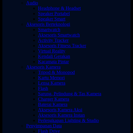
Audio
Headphone & Headset
Speaker Portabel
Speaker Smart
Aksesoris Berteknologi
Smartwatch
Aksesoris Smartwatch
Activity Tracker
Aksesoris Fitness Tracker
Virtual Reality
Kendali Gerakan
Kacamata Pintar
Aksesoris Kamera
Tripod & Monopod
Kartu Memori
Lensa Kamera
Flash
Sarung, Pelindung & Tas Kamera
Charger Kamera
Baterai Kamera
Aksesoris Kamera Aksi
Aksesoris Kamera Instan
Perlengkapan Lighting & Studio
Penyimpanan Data
Flash Drive