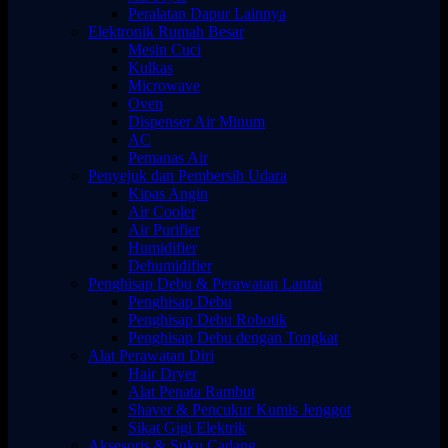
Peralatan Dapur Lainnya
Elektronik Rumah Besar
Mesin Cuci
Kulkas
Microwave
Oven
Dispenser Air Minum
AC
Pemanas Air
Penyejuk dan Pembersih Udara
Kipas Angin
Air Cooler
Air Purifier
Humidifier
Dehumidifier
Penghisap Debu & Perawatan Lantai
Penghisap Debu
Penghisap Debu Robotik
Penghisap Debu dengan Tongkat
Alat Perawatan Diri
Hair Dryer
Alat Penata Rambut
Shaver & Pencukur Kumis Jenggot
Sikat Gigi Elektrik
Aksesoris & Suku Cadang