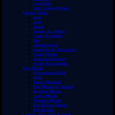
Front Panel
Water Cooling System
Pakaian Wanita
Jeans
Dress
Atasan
Sweater & Cardigan
Celana & Legging
Rok
Jaket & Mantel
Kaus Kaki & Celana Ketat
Celana Pendek
Jumpsuit & Playsuit
Hoodie & Sweatshirt
Baju Muslim
Perlengkapan Shalat
Hijab
Atasan Muslimah
Baju Muslim & Jumpsuit
Bawahan Muslim
Luaran Muslim
Aksesoris Muslim
Baju Renang Muslim
Baju Kurung
Lingerie, Baju Tidur & Santai