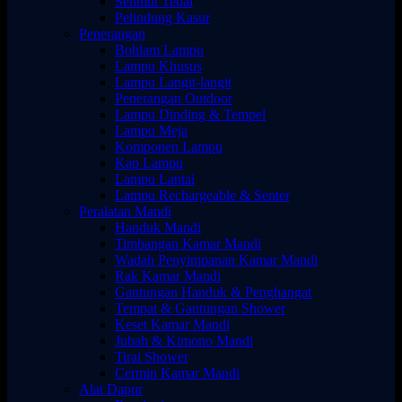
Selimut Tebal
Pelindung Kasur
Penerangan
Bohlam Lampu
Lampu Khusus
Lampu Langit-langit
Penerangan Outdoor
Lampu Dinding & Tempel
Lampu Meja
Komponen Lampu
Kap Lampu
Lampu Lantai
Lampu Rechargeable & Senter
Peralatan Mandi
Handuk Mandi
Timbangan Kamar Mandi
Wadah Penyimpanan Kamar Mandi
Rak Kamar Mandi
Gantungan Handuk & Penghangat
Tempat & Gantungan Shower
Keset Kamar Mandi
Jubah & Kimono Mandi
Tirai Shower
Cermin Kamar Mandi
Alat Dapur