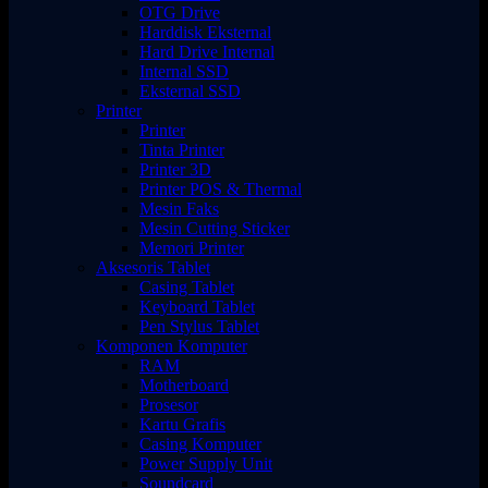
OTG Drive
Harddisk Eksternal
Hard Drive Internal
Internal SSD
Eksternal SSD
Printer
Printer
Tinta Printer
Printer 3D
Printer POS & Thermal
Mesin Faks
Mesin Cutting Sticker
Memori Printer
Aksesoris Tablet
Casing Tablet
Keyboard Tablet
Pen Stylus Tablet
Komponen Komputer
RAM
Motherboard
Prosesor
Kartu Grafis
Casing Komputer
Power Supply Unit
Soundcard