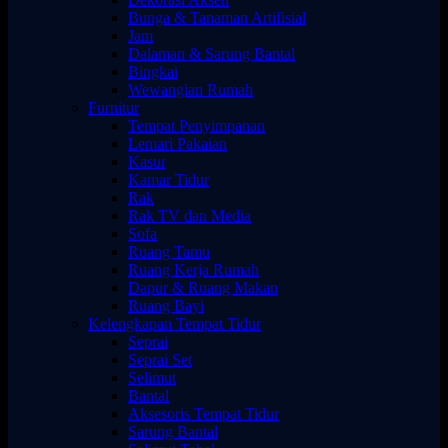
Bunga & Tanaman Artifisial
Jam
Dalaman & Sarung Bantal
Bingkai
Wewangian Rumah
Furnitur
Tempat Penyimpanan
Lemari Pakaian
Kasur
Kamar Tidur
Rak
Rak TV dan Media
Sofa
Ruang Tamu
Ruang Kerja Rumah
Dapur & Ruang Makan
Ruang Bayi
Kelengkapan Tempat Tidur
Seprai
Seprai Set
Selimut
Bantal
Aksesoris Tempat Tidur
Sarung Bantal