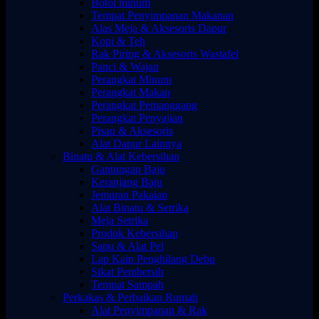
Botol minum
Tempat Penyimpanan Makanan
Alas Meja & Aksesoris Dapur
Kopi & Teh
Rak Piring & Aksesoris Wastafel
Panci & Wajan
Perangkat Minum
Perangkat Makan
Perangkat Pemanggang
Perangkat Penyajian
Pisau & Aksesoris
Alat Dapur Lainnya
Binatu & Alat Kebersihan
Gantungan Baju
Keranjang Baju
Jemuran Pakaian
Alat Binatu & Setrika
Meja Setrika
Produk Kebersihan
Sapu & Alat Pel
Lap Kain Penghilang Debu
Sikat Pembersih
Tempat Sampah
Perkakas & Perbaikan Rumah
Alat Penyimpanan & Rak