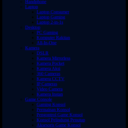
Handphone
Laptop
Laptop Consumer
Laptop Gaming
Laptop 2-in-1s
Desktop
PC Gaming
Komputer Rakitan
All-In-One
Kamera
DSLR
Kamera Mirrorless
Kamera Pocket
Kamera Aksi
360 Cameras
Kamera CCTV
IP Cameras
Video Camera
Kamera Instan
Game Console
Gaming Konsol
Permainan Konsol
Pengontrol Game Konsol
Konsol Pelindung Penutup
Aksesoris Game Konsol