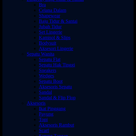
Bra
Celana Dalam
Shapewear
Baju Tidur & Santai
Jubah Tidur
Set Lingerie
Kamisol & Slips
Bodysuit
Aksesori Lingerie
Sepatu Wanita
Sepatu Flat
Sepatu Hak Tinggi
Sneakers
Wedges
Sepatu Boot
Aksesoris Sepatu
Sandal
Sandal & Flip Flop
Aksesoris
Ikat Pinggang
Payung
Topi
Aksesoris Rambut
Scarf
Sarung Tangan