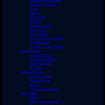
Hoodie & Sweatshirt
Jaket dan Mantel
Jeans
Celana
Polo Shirt
Kemeja
Celana Pendek
Kaus Kaki
Jas & Blazer
Sweater dan Kardigan
Baju Renang
T-Shirt & Kaos Dalam
Baju Muslim
Jubah Muslim
Aksesoris Muslim
Baju Muslimin
Kopiah
Pakaian Dalam
Celana Dalam
Pakaian Tidur
Boxer
Thongs & Lainnya
Sepatu Pria
Boots
Flip Flop & Sandal