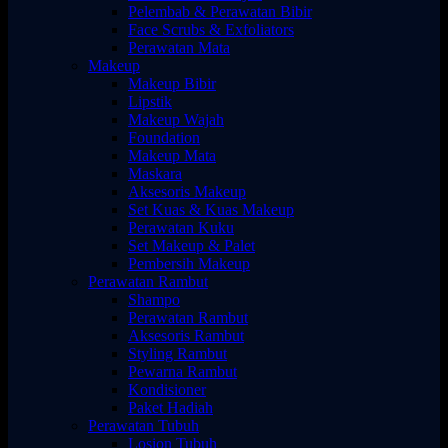
Pelembab & Perawatan Bibir
Face Scrubs & Exfoliators
Perawatan Mata
Makeup
Makeup Bibir
Lipstik
Makeup Wajah
Foundation
Makeup Mata
Maskara
Aksesoris Makeup
Set Kuas & Kuas Makeup
Perawatan Kuku
Set Makeup & Palet
Pembersih Makeup
Perawatan Rambut
Shampo
Perawatan Rambut
Aksesoris Rambut
Styling Rambut
Pewarna Rambut
Kondisioner
Paket Hadiah
Perawatan Tubuh
Losion Tubuh