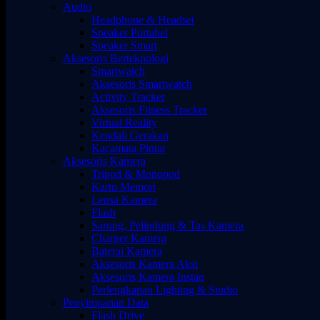
Audio
Headphone & Headset
Speaker Portabel
Speaker Smart
Aksesoris Berteknologi
Smartwatch
Aksesoris Smartwatch
Activity Tracker
Aksesoris Fitness Tracker
Virtual Reality
Kendali Gerakan
Kacamata Pintar
Aksesoris Kamera
Tripod & Monopod
Kartu Memori
Lensa Kamera
Flash
Sarung, Pelindung & Tas Kamera
Charger Kamera
Baterai Kamera
Aksesoris Kamera Aksi
Aksesoris Kamera Instan
Perlengkapan Lighting & Studio
Penyimpanan Data
Flash Drive