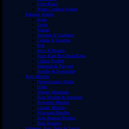
Front Panel
Water Cooling System
Pakaian Wanita
Jeans
Dress
Atasan
Sweater & Cardigan
Celana & Legging
Rok
Jaket & Mantel
Kaus Kaki & Celana Ketat
Celana Pendek
Jumpsuit & Playsuit
Hoodie & Sweatshirt
Baju Muslim
Perlengkapan Shalat
Hijab
Atasan Muslimah
Baju Muslim & Jumpsuit
Bawahan Muslim
Luaran Muslim
Aksesoris Muslim
Baju Renang Muslim
Baju Kurung
Lingerie, Baju Tidur & Santai