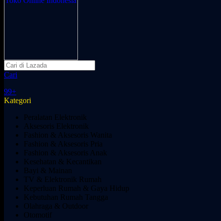
Cari
99+
Kategori
Peralatan Elektronik
Aksesoris Elektronik
Fashion & Aksesoris Wanita
Fashion & Aksesoris Pria
Fashion & Aksesoris Anak
Kesehatan & Kecantikan
Bayi & Mainan
TV & Elektronik Rumah
Keperluan Rumah & Gaya Hidup
Kebutuhan Rumah Tangga
Olahraga & Outdoor
Otomotif