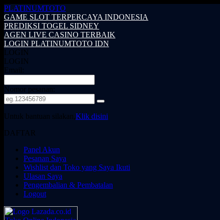
PLATINUMTOTO
GAME SLOT TERPERCAYA INDONESIA
PREDIKSI TOGEL SIDNEY
AGEN LIVE CASINO TERBAIK
LOGIN PLATINUMTOTO IDN
LOGIN
LOGIN
Email:
Nomor pesanan:
Untuk bantuan silakan,
Klik disini
DAFTAR
Panel Akun
Pesanan Saya
Wishlist dan Toko yang Saya Ikuti
Ulasan Saya
Pengembalian & Pembatalan
Logout