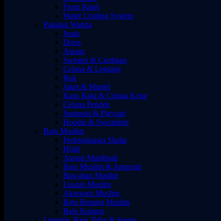
Front Panel
Water Cooling System
Pakaian Wanita
Jeans
Dress
Atasan
Sweater & Cardigan
Celana & Legging
Rok
Jaket & Mantel
Kaus Kaki & Celana Ketat
Celana Pendek
Jumpsuit & Playsuit
Hoodie & Sweatshirt
Baju Muslim
Perlengkapan Shalat
Hijab
Atasan Muslimah
Baju Muslim & Jumpsuit
Bawahan Muslim
Luaran Muslim
Aksesoris Muslim
Baju Renang Muslim
Baju Kurung
Lingerie, Baju Tidur & Santai