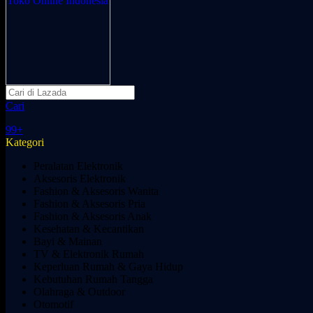
Cari
99+
Kategori
Peralatan Elektronik
Aksesoris Elektronik
Fashion & Aksesoris Wanita
Fashion & Aksesoris Pria
Fashion & Aksesoris Anak
Kesehatan & Kecantikan
Bayi & Mainan
TV & Elektronik Rumah
Keperluan Rumah & Gaya Hidup
Kebutuhan Rumah Tangga
Olahraga & Outdoor
Otomotif