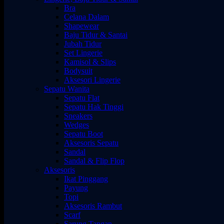
Bra
Celana Dalam
Shapewear
Baju Tidur & Santai
Jubah Tidur
Set Lingerie
Kamisol & Slips
Bodysuit
Aksesori Lingerie
Sepatu Wanita
Sepatu Flat
Sepatu Hak Tinggi
Sneakers
Wedges
Sepatu Boot
Aksesoris Sepatu
Sandal
Sandal & Flip Flop
Aksesoris
Ikat Pinggang
Payung
Topi
Aksesoris Rambut
Scarf
Sarung Tangan