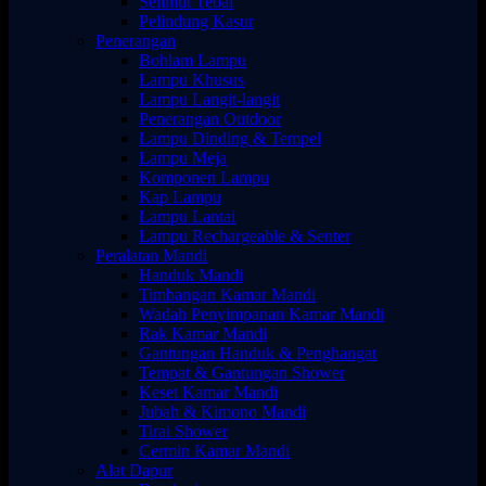
Selimut Tebal
Pelindung Kasur
Penerangan
Bohlam Lampu
Lampu Khusus
Lampu Langit-langit
Penerangan Outdoor
Lampu Dinding & Tempel
Lampu Meja
Komponen Lampu
Kap Lampu
Lampu Lantai
Lampu Rechargeable & Senter
Peralatan Mandi
Handuk Mandi
Timbangan Kamar Mandi
Wadah Penyimpanan Kamar Mandi
Rak Kamar Mandi
Gantungan Handuk & Penghangat
Tempat & Gantungan Shower
Keset Kamar Mandi
Jubah & Kimono Mandi
Tirai Shower
Cermin Kamar Mandi
Alat Dapur