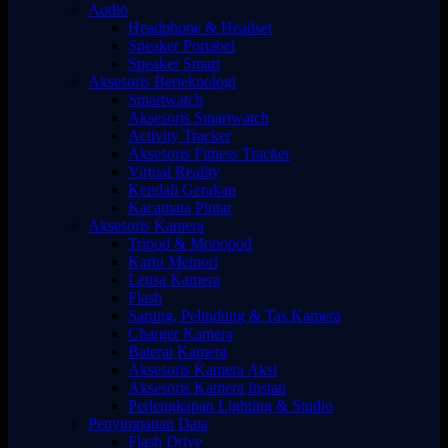
Audio
Headphone & Headset
Speaker Portabel
Speaker Smart
Aksesoris Berteknologi
Smartwatch
Aksesoris Smartwatch
Activity Tracker
Aksesoris Fitness Tracker
Virtual Reality
Kendali Gerakan
Kacamata Pintar
Aksesoris Kamera
Tripod & Monopod
Kartu Memori
Lensa Kamera
Flash
Sarung, Pelindung & Tas Kamera
Charger Kamera
Baterai Kamera
Aksesoris Kamera Aksi
Aksesoris Kamera Instan
Perlengkapan Lighting & Studio
Penyimpanan Data
Flash Drive