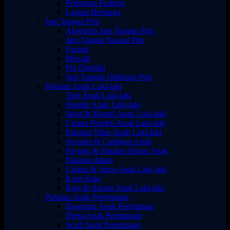
Perhiasan Fashion
Logam Berharga
Jam Tangan Pria
Aksesoris Jam Tangan Pria
Jam Tangan Kasual Pria
Formal
Mewah
Pra Dimiliki
Jam Tangan Olahraga Pria
Pakaian Anak Laki-laki
Topi Anak Laki-laki
Hoodie Anak Laki-laki
Jaket & Mantel Anak Laki-laki
Celana Pendek Anak Laki-laki
Pakaian Tidur Anak Laki-laki
Sweater & Cardigan Anak
Payung & Pakaian Hujan Anak
Pakaian dalam
Celana & Jeans Anak Laki-laki
Kaus Kaki
Baju & Atasan Anak Laki-laki
Pakaian Anak Perempuan
Bawahan Anak Perempuan
Dress Anak Perempuan
Scarf Anak Perempuan