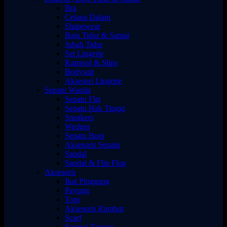
Bra
Celana Dalam
Shapewear
Baju Tidur & Santai
Jubah Tidur
Set Lingerie
Kamisol & Slips
Bodysuit
Aksesori Lingerie
Sepatu Wanita
Sepatu Flat
Sepatu Hak Tinggi
Sneakers
Wedges
Sepatu Boot
Aksesoris Sepatu
Sandal
Sandal & Flip Flop
Aksesoris
Ikat Pinggang
Payung
Topi
Aksesoris Rambut
Scarf
Sarung Tangan