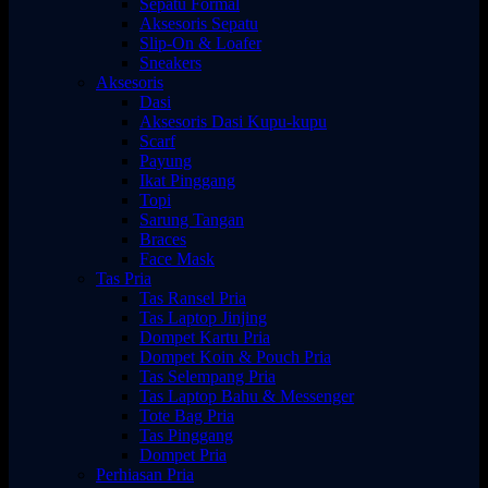
Sepatu Formal
Aksesoris Sepatu
Slip-On & Loafer
Sneakers
Aksesoris
Dasi
Aksesoris Dasi Kupu-kupu
Scarf
Payung
Ikat Pinggang
Topi
Sarung Tangan
Braces
Face Mask
Tas Pria
Tas Ransel Pria
Tas Laptop Jinjing
Dompet Kartu Pria
Dompet Koin & Pouch Pria
Tas Selempang Pria
Tas Laptop Bahu & Messenger
Tote Bag Pria
Tas Pinggang
Dompet Pria
Perhiasan Pria