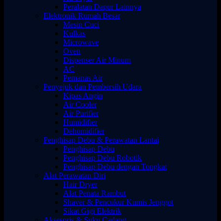
Peralatan Dapur Lainnya
Elektronik Rumah Besar
Mesin Cuci
Kulkas
Microwave
Oven
Dispenser Air Minum
AC
Pemanas Air
Penyejuk dan Pembersih Udara
Kipas Angin
Air Cooler
Air Purifier
Humidifier
Dehumidifier
Penghisap Debu & Perawatan Lantai
Penghisap Debu
Penghisap Debu Robotik
Penghisap Debu dengan Tongkat
Alat Perawatan Diri
Hair Dryer
Alat Penata Rambut
Shaver & Pencukur Kumis Jenggot
Sikat Gigi Elektrik
Aksesoris & Suku Cadang