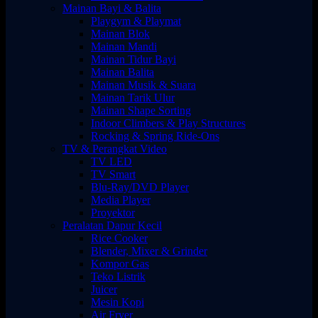
Mainan Bayi & Balita
Playgym & Playmat
Mainan Blok
Mainan Mandi
Mainan Tidur Bayi
Mainan Balita
Mainan Musik & Suara
Mainan Tarik Ulur
Mainan Shape Sorting
Indoor Climbers & Play Structures
Rocking & Spring Ride-Ons
TV & Perangkat Video
TV LED
TV Smart
Blu-Ray/DVD Player
Media Player
Proyektor
Peralatan Dapur Kecil
Rice Cooker
Blender, Mixer & Grinder
Kompor Gas
Teko Listrik
Juicer
Mesin Kopi
Air Fryer