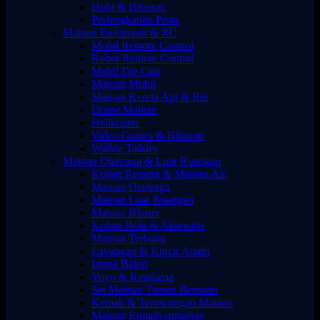
Hobi & Hiburan
Perlengkapan Pesta
Mainan Elektronik & RC
Mobil Remote Control
Robot Remote Control
Mobil Die Cast
Mainan Mobil
Mainan Kereta Api & Rel
Drone Mainan
Helikopter
Video Games & Hiburan
Walkie Talkies
Mainan Olahraga & Luar Ruangan
Kolam Renang & Mainan Air
Mainan Olahraga
Mainan Luar Ruangan
Mainan Blaster
Kolam Bola & Aksesoris
Mainan Terbang
Layangan & Kincir Angin
Istana Balon
Yoyo & Kendama
Set Mainan Taman Bermain
Kemah & Terowongan Mainan
Mainan Rumah-rumahan