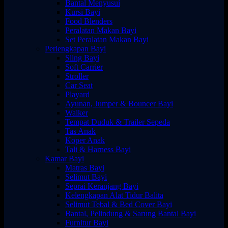
Bantal Menyusui
Kursi Bayi
Food Blenders
Peralatan Makan Bayi
Set Peralatan Makan Bayi
Perlengkapan Bayi
Sling Bayi
Soft Carrier
Stroller
Car Seat
Playard
Ayunan, Jumper & Bouncer Bayi
Walker
Tempat Duduk & Trailer Sepeda
Tas Anak
Koper Anak
Tali & Harness Bayi
Kamar Bayi
Matras Bayi
Selimut Bayi
Seprai Keranjang Bayi
Kelengkapan Alat Tidur Balita
Selimut Tebal & Bed Cover Bayi
Bantal, Pelindung & Sarung Bantal Bayi
Furnitur Bayi