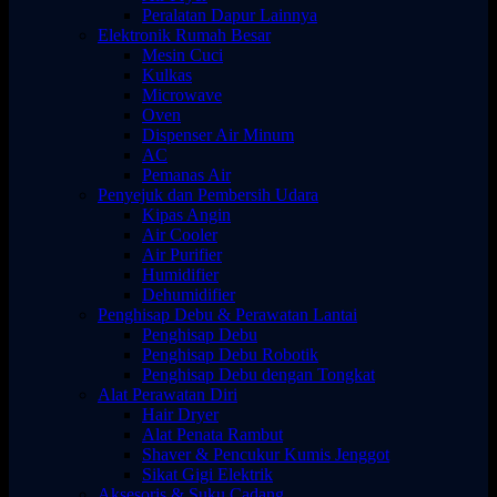
Peralatan Dapur Lainnya
Elektronik Rumah Besar
Mesin Cuci
Kulkas
Microwave
Oven
Dispenser Air Minum
AC
Pemanas Air
Penyejuk dan Pembersih Udara
Kipas Angin
Air Cooler
Air Purifier
Humidifier
Dehumidifier
Penghisap Debu & Perawatan Lantai
Penghisap Debu
Penghisap Debu Robotik
Penghisap Debu dengan Tongkat
Alat Perawatan Diri
Hair Dryer
Alat Penata Rambut
Shaver & Pencukur Kumis Jenggot
Sikat Gigi Elektrik
Aksesoris & Suku Cadang