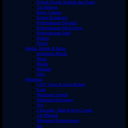
Pernak Pernik Hadiah dan Kado
Tas Belanja
Buku Catatan
Kertas Komputer
Perlengkapan Sekolah
Perlengkapan Meja Kerja
Perlengkapan Jahit
Pulpen
Pensil
Media, Musik & Buku
Instrumen Musik
Buku
Musik
Majalah
Film
Minuman
UHT, Susu & Susu Bubuk
Kopi
Minuman Serbuk
Minuman Berenergi
Teh
Chocolate, Malt & Hot Cereals
Air Mineral
Minuman Berkarbonasi
Jus