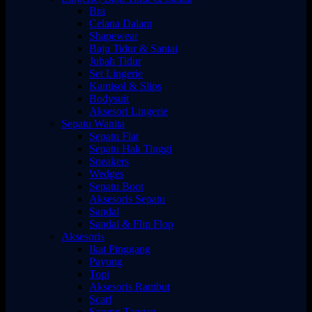
Bra
Celana Dalam
Shapewear
Baju Tidur & Santai
Jubah Tidur
Set Lingerie
Kamisol & Slips
Bodysuit
Aksesori Lingerie
Sepatu Wanita
Sepatu Flat
Sepatu Hak Tinggi
Sneakers
Wedges
Sepatu Boot
Aksesoris Sepatu
Sandal
Sandal & Flip Flop
Aksesoris
Ikat Pinggang
Payung
Topi
Aksesoris Rambut
Scarf
Sarung Tangan