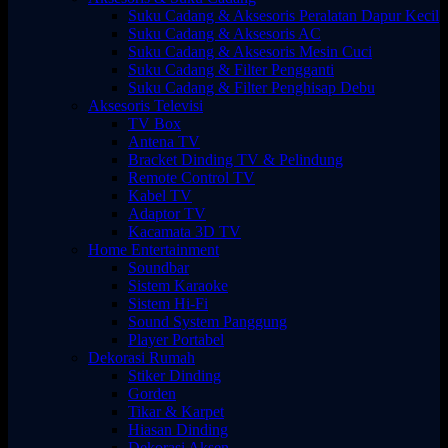
Suku Cadang & Aksesoris Peralatan Dapur Kecil
Suku Cadang & Aksesoris AC
Suku Cadang & Aksesoris Mesin Cuci
Suku Cadang & Filter Pengganti
Suku Cadang & Filter Penghisap Debu
Aksesoris Televisi
TV Box
Antena TV
Bracket Dinding TV & Pelindung
Remote Control TV
Kabel TV
Adaptor TV
Kacamata 3D TV
Home Entertainment
Soundbar
Sistem Karaoke
Sistem Hi-Fi
Sound System Panggung
Player Portabel
Dekorasi Rumah
Stiker Dinding
Gorden
Tikar & Karpet
Hiasan Dinding
Dekorasi Aksen