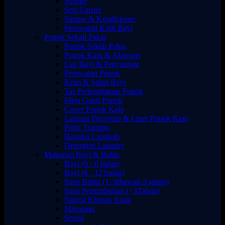
Stroller
Soft Carrier
Sampo & Kondisioner
Perawatan Kulit Bayi
Popok Sekali Pakai
Popok Sekali Pakai
Popok Kain & Aksesori
Lap Bayi & Penyangga
Perawatan Popok
Krim & Salep Bayi
Tas Perlengkapan Popok
Meja Ganti Popok
Cover Popok Kain
Lapisan Penyerap & Liner Popok Kain
Potty Training
Bangku Langkah
Detergent Laundry
Makanan Bayi & Balita
Bayi (0 - 6 bulan)
Bayi (6 - 12 bulan)
Susu Batita (1- dibawah 3 tahun)
Susu Pertumbuhan (>3Tahun)
Nutrisi Khusus Anak
Minuman
Sereal