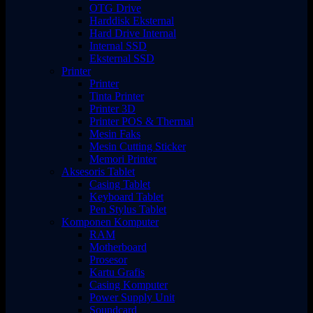
OTG Drive
Harddisk Eksternal
Hard Drive Internal
Internal SSD
Eksternal SSD
Printer
Printer
Tinta Printer
Printer 3D
Printer POS & Thermal
Mesin Faks
Mesin Cutting Sticker
Memori Printer
Aksesoris Tablet
Casing Tablet
Keyboard Tablet
Pen Stylus Tablet
Komponen Komputer
RAM
Motherboard
Prosesor
Kartu Grafis
Casing Komputer
Power Supply Unit
Soundcard