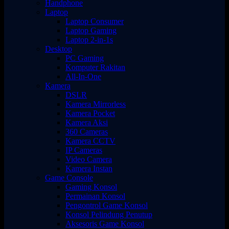
Handphone
Laptop
Laptop Consumer
Laptop Gaming
Laptop 2-in-1s
Desktop
PC Gaming
Komputer Rakitan
All-In-One
Kamera
DSLR
Kamera Mirrorless
Kamera Pocket
Kamera Aksi
360 Cameras
Kamera CCTV
IP Cameras
Video Camera
Kamera Instan
Game Console
Gaming Konsol
Permainan Konsol
Pengontrol Game Konsol
Konsol Pelindung Penutup
Aksesoris Game Konsol