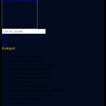
Cari
99+
Kategori
Peralatan Elektronik
Aksesoris Elektronik
Fashion & Aksesoris Wanita
Fashion & Aksesoris Pria
Fashion & Aksesoris Anak
Kesehatan & Kecantikan
Bayi & Mainan
TV & Elektronik Rumah
Keperluan Rumah & Gaya Hidup
Kebutuhan Rumah Tangga
Olahraga & Outdoor
Otomotif