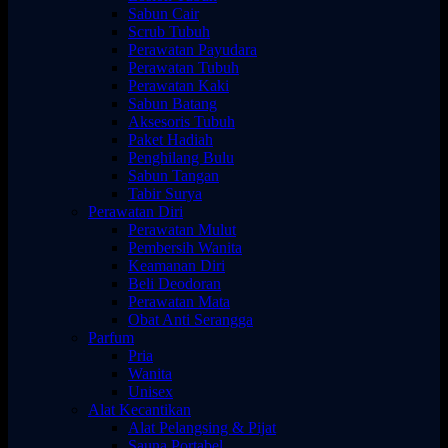
Sabun Cair
Scrub Tubuh
Perawatan Payudara
Perawatan Tubuh
Perawatan Kaki
Sabun Batang
Aksesoris Tubuh
Paket Hadiah
Penghilang Bulu
Sabun Tangan
Tabir Surya
Perawatan Diri
Perawatan Mulut
Pembersih Wanita
Keamanan Diri
Beli Deodoran
Perawatan Mata
Obat Anti Serangga
Parfum
Pria
Wanita
Unisex
Alat Kecantikan
Alat Pelangsing & Pijat
Sauna Portabel