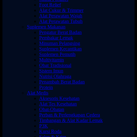
Foot Relief
Alat Cukur & Trimmer
Alat Perawatan Wajah
Alat Perawatan Tubuh
Suplemen Makanan
Pengatur Berat Badan
Pembakar Lemak
Minuman Pelangsing
Suplemen Kecantikan
Suplemen Pemutih
Multivitamin
Obat Tradisional
Sistem Imun
Nutrisi Olahraga
Penambah Berat Badan
Protein
Alat Medis
Aksesoris Kesehatan
Alat Tes Kesehatan
Obat-Obatan
Perban & Perlengkapan Cedera
Timbangan & Alat Kadar Lemak
P3K
Kursi Roda
Salep & Krim