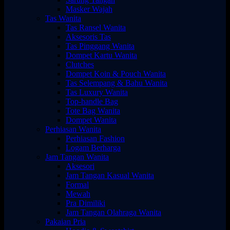
Masker Wajah
Tas Wanita
Tas Ransel Wanita
Aksesoris Tas
Tas Pinggang Wanita
Dompet Kartu Wanita
Clutches
Dompet Koin & Pouch Wanita
Tas Selempang & Bahu Wanita
Tas Luxury Wanita
Top-handle Bag
Tote Bag Wanita
Dompet Wanita
Perhiasan Wanita
Perhiasan Fashion
Logam Berharga
Jam Tangan Wanita
Aksesori
Jam Tangan Kasual Wanita
Formal
Mewah
Pra Dimiliki
Jam Tangan Olahraga Wanita
Pakaian Pria