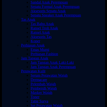
Sandal Anak Perempuan
Sepatu Formal Anak Perempuan
Aksesoris Sepatu Anak
Sepatu Sneaker Anak Perempuan
Tas Anak
Tas Bahu Anak
Ransel Troli Anak
Ransel Anak
Aksesoris Tas
Koper
Perhiasan Anak
Emas Murni
Perhiasan Fashion
Jam Tangan Anak
Jam Tangan Anak Laki-Laki
Jam Tangan Anak Perempuan
Perawatan Kulit
Serum Perawatan Wajah
Dermacare
Pelembab Wajah
Pembersih Wajah
Masker Wajah
Toner
Tabir Surya
Set Perawatan Wajah