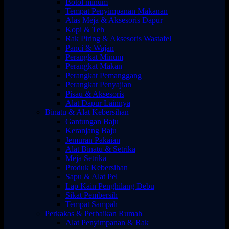
Botol minum
Tempat Penyimpanan Makanan
Alas Meja & Aksesoris Dapur
Kopi & Teh
Rak Piring & Aksesoris Wastafel
Panci & Wajan
Perangkat Minum
Perangkat Makan
Perangkat Pemanggang
Perangkat Penyajian
Pisau & Aksesoris
Alat Dapur Lainnya
Binatu & Alat Kebersihan
Gantungan Baju
Keranjang Baju
Jemuran Pakaian
Alat Binatu & Setrika
Meja Setrika
Produk Kebersihan
Sapu & Alat Pel
Lap Kain Penghilang Debu
Sikat Pembersih
Tempat Sampah
Perkakas & Perbaikan Rumah
Alat Penyimpanan & Rak