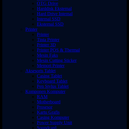
OTG Drive
Harddisk Eksternal
Hard Drive Internal
Internal SSD
Eksternal SSD
Printer
Printer
Tinta Printer
Printer 3D
Printer POS & Thermal
Mesin Faks
Mesin Cutting Sticker
Memori Printer
Aksesoris Tablet
Casing Tablet
Keyboard Tablet
Pen Stylus Tablet
Komponen Komputer
RAM
Motherboard
Prosesor
Kartu Grafis
Casing Komputer
Power Supply Unit
Soundcard