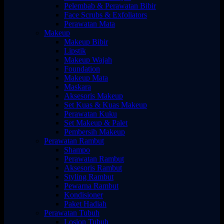
Pelembab & Perawatan Bibir
Face Scrubs & Exfoliators
Perawatan Mata
Makeup
Makeup Bibir
Lipstik
Makeup Wajah
Foundation
Makeup Mata
Maskara
Aksesoris Makeup
Set Kuas & Kuas Makeup
Perawatan Kuku
Set Makeup & Palet
Pembersih Makeup
Perawatan Rambut
Shampo
Perawatan Rambut
Aksesoris Rambut
Styling Rambut
Pewarna Rambut
Kondisioner
Paket Hadiah
Perawatan Tubuh
Losion Tubuh