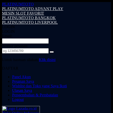
PLATINUMTOTO
PLATINUMTOTO ADVANT PLAY
MESIN SLOT FAVORIT
PLATINUMTOTO BANGKOK
PLATINUMTOTO LIVERPOOL
LOGIN
LOGIN
Email:
Nomor pesanan:
Untuk bantuan silakan,
Klik disini
DAFTAR
Panel Akun
Pesanan Saya
Wishlist dan Toko yang Saya Ikuti
Ulasan Saya
Pengembalian & Pembatalan
Logout