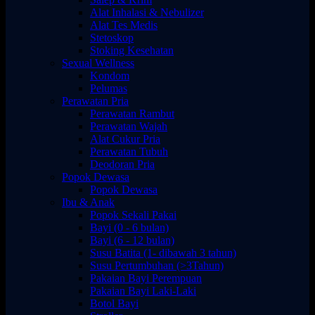
Alat Inhalasi & Nebulizer
Alat Tes Medis
Stetoskop
Stoking Kesehatan
Sexual Wellness
Kondom
Pelumas
Perawatan Pria
Perawatan Rambut
Perawatan Wajah
Alat Cukur Pria
Perawatan Tubuh
Deodoran Pria
Popok Dewasa
Popok Dewasa
Ibu & Anak
Popok Sekali Pakai
Bayi (0 - 6 bulan)
Bayi (6 - 12 bulan)
Susu Batita (1- dibawah 3 tahun)
Susu Pertumbuhan (>3Tahun)
Pakaian Bayi Perempuan
Pakaian Bayi Laki-Laki
Botol Bayi