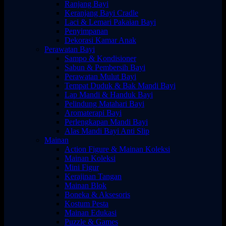
Ranjang Bayi
Keranjang Bayi Cradle
Laci & Lemari Pakaian Bayi
Penyimpanan
Dekorasi Kamar Anak
Perawatan Bayi
Sampo & Kondisioner
Sabun & Pembersih Bayi
Perawatan Mulut Bayi
Tempat Duduk & Bak Mandi Bayi
Lap Mandi & Handuk Bayi
Pelindung Matahari Bayi
Aromaterapi Bayi
Perlengkapan Mandi Bayi
Alas Mandi Bayi Anti Slip
Mainan
Action Figure & Mainan Koleksi
Mainan Koleksi
Mini Figur
Kerajinan Tangan
Mainan Blok
Boneka & Aksesoris
Kostum Pesta
Mainan Edukasi
Puzzle & Games