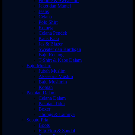
Hoodie & Sweatshirt
Jaket dan Mantel
Jeans
Celana
Polo Shirt
Kemeja
Celana Pendek
Kaus Kaki
Jas & Blazer
Sweater dan Kardigan
Baju Renang
T-Shirt & Kaos Dalam
Baju Muslim
Jubah Muslim
Aksesoris Muslim
Baju Muslimin
Kopiah
Pakaian Dalam
Celana Dalam
Pakaian Tidur
Boxer
Thongs & Lainnya
Sepatu Pria
Boots
Flip Flop & Sandal