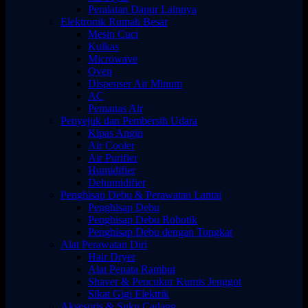
Peralatan Dapur Lainnya
Elektronik Rumah Besar
Mesin Cuci
Kulkas
Microwave
Oven
Dispenser Air Minum
AC
Pemanas Air
Penyejuk dan Pembersih Udara
Kipas Angin
Air Cooler
Air Purifier
Humidifier
Dehumidifier
Penghisap Debu & Perawatan Lantai
Penghisap Debu
Penghisap Debu Robotik
Penghisap Debu dengan Tongkat
Alat Perawatan Diri
Hair Dryer
Alat Penata Rambut
Shaver & Pencukur Kumis Jenggot
Sikat Gigi Elektrik
Aksesoris & Suku Cadang