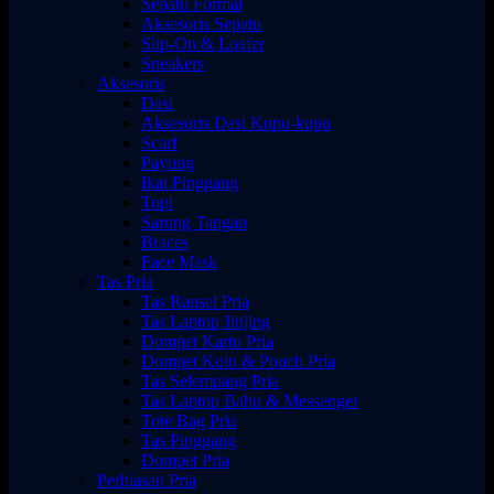
Sepatu Formal
Aksesoris Sepatu
Slip-On & Loafer
Sneakers
Aksesoris
Dasi
Aksesoris Dasi Kupu-kupu
Scarf
Payung
Ikat Pinggang
Topi
Sarung Tangan
Braces
Face Mask
Tas Pria
Tas Ransel Pria
Tas Laptop Jinjing
Dompet Kartu Pria
Dompet Koin & Pouch Pria
Tas Selempang Pria
Tas Laptop Bahu & Messenger
Tote Bag Pria
Tas Pinggang
Dompet Pria
Perhiasan Pria