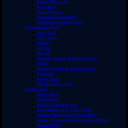
Bantal Menyusui
Kursi Bayi
Food Blenders
Peralatan Makan Bayi
Set Peralatan Makan Bayi
Perlengkapan Bayi
Sling Bayi
Soft Carrier
Stroller
Car Seat
Playard
Ayunan, Jumper & Bouncer Bayi
Walker
Tempat Duduk & Trailer Sepeda
Tas Anak
Koper Anak
Tali & Harness Bayi
Kamar Bayi
Matras Bayi
Selimut Bayi
Seprai Keranjang Bayi
Kelengkapan Alat Tidur Balita
Selimut Tebal & Bed Cover Bayi
Bantal, Pelindung & Sarung Bantal Bayi
Furnitur Bayi