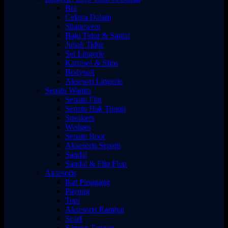
Bra
Celana Dalam
Shapewear
Baju Tidur & Santai
Jubah Tidur
Set Lingerie
Kamisol & Slips
Bodysuit
Aksesori Lingerie
Sepatu Wanita
Sepatu Flat
Sepatu Hak Tinggi
Sneakers
Wedges
Sepatu Boot
Aksesoris Sepatu
Sandal
Sandal & Flip Flop
Aksesoris
Ikat Pinggang
Payung
Topi
Aksesoris Rambut
Scarf
Sarung Tangan