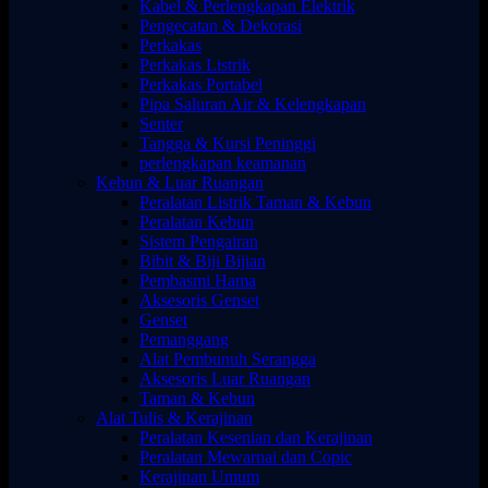
Kabel & Perlengkapan Elektrik
Pengecatan & Dekorasi
Perkakas
Perkakas Listrik
Perkakas Portabel
Pipa Saluran Air & Kelengkapan
Senter
Tangga & Kursi Peninggi
perlengkapan keamanan
Kebun & Luar Ruangan
Peralatan Listrik Taman & Kebun
Peralatan Kebun
Sistem Pengairan
Bibit & Biji Bijian
Pembasmi Hama
Aksesoris Genset
Genset
Pemanggang
Alat Pembunuh Serangga
Aksesoris Luar Ruangan
Taman & Kebun
Alat Tulis & Kerajinan
Peralatan Kesenian dan Kerajinan
Peralatan Mewarnai dan Copic
Kerajinan Umum