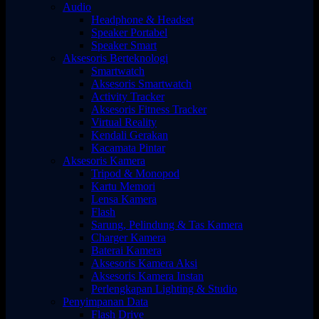
Audio
Headphone & Headset
Speaker Portabel
Speaker Smart
Aksesoris Berteknologi
Smartwatch
Aksesoris Smartwatch
Activity Tracker
Aksesoris Fitness Tracker
Virtual Reality
Kendali Gerakan
Kacamata Pintar
Aksesoris Kamera
Tripod & Monopod
Kartu Memori
Lensa Kamera
Flash
Sarung, Pelindung & Tas Kamera
Charger Kamera
Baterai Kamera
Aksesoris Kamera Aksi
Aksesoris Kamera Instan
Perlengkapan Lighting & Studio
Penyimpanan Data
Flash Drive