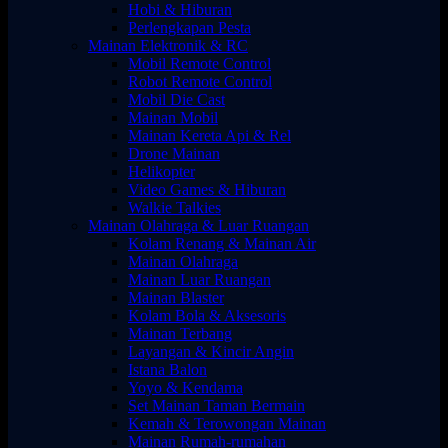
Hobi & Hiburan
Perlengkapan Pesta
Mainan Elektronik & RC
Mobil Remote Control
Robot Remote Control
Mobil Die Cast
Mainan Mobil
Mainan Kereta Api & Rel
Drone Mainan
Helikopter
Video Games & Hiburan
Walkie Talkies
Mainan Olahraga & Luar Ruangan
Kolam Renang & Mainan Air
Mainan Olahraga
Mainan Luar Ruangan
Mainan Blaster
Kolam Bola & Aksesoris
Mainan Terbang
Layangan & Kincir Angin
Istana Balon
Yoyo & Kendama
Set Mainan Taman Bermain
Kemah & Terowongan Mainan
Mainan Rumah-rumahan