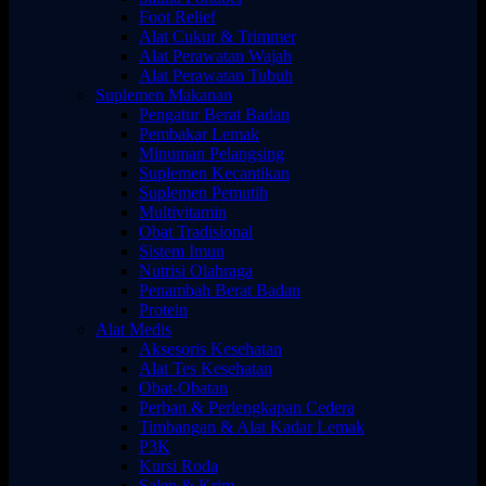
Foot Relief
Alat Cukur & Trimmer
Alat Perawatan Wajah
Alat Perawatan Tubuh
Suplemen Makanan
Pengatur Berat Badan
Pembakar Lemak
Minuman Pelangsing
Suplemen Kecantikan
Suplemen Pemutih
Multivitamin
Obat Tradisional
Sistem Imun
Nutrisi Olahraga
Penambah Berat Badan
Protein
Alat Medis
Aksesoris Kesehatan
Alat Tes Kesehatan
Obat-Obatan
Perban & Perlengkapan Cedera
Timbangan & Alat Kadar Lemak
P3K
Kursi Roda
Salep & Krim