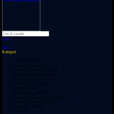
Cari
99+
Kategori
Peralatan Elektronik
Aksesoris Elektronik
Fashion & Aksesoris Wanita
Fashion & Aksesoris Pria
Fashion & Aksesoris Anak
Kesehatan & Kecantikan
Bayi & Mainan
TV & Elektronik Rumah
Keperluan Rumah & Gaya Hidup
Kebutuhan Rumah Tangga
Olahraga & Outdoor
Otomotif