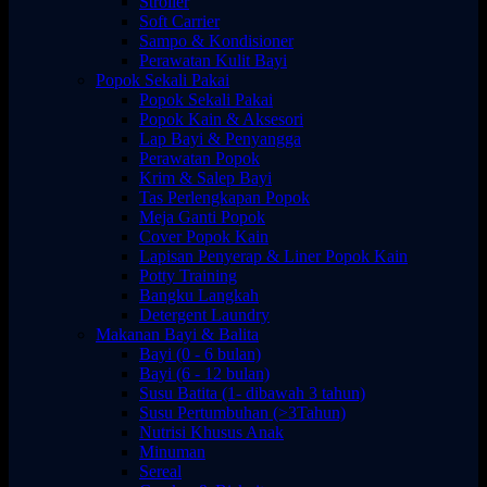
Stroller
Soft Carrier
Sampo & Kondisioner
Perawatan Kulit Bayi
Popok Sekali Pakai
Popok Sekali Pakai
Popok Kain & Aksesori
Lap Bayi & Penyangga
Perawatan Popok
Krim & Salep Bayi
Tas Perlengkapan Popok
Meja Ganti Popok
Cover Popok Kain
Lapisan Penyerap & Liner Popok Kain
Potty Training
Bangku Langkah
Detergent Laundry
Makanan Bayi & Balita
Bayi (0 - 6 bulan)
Bayi (6 - 12 bulan)
Susu Batita (1- dibawah 3 tahun)
Susu Pertumbuhan (>3Tahun)
Nutrisi Khusus Anak
Minuman
Sereal