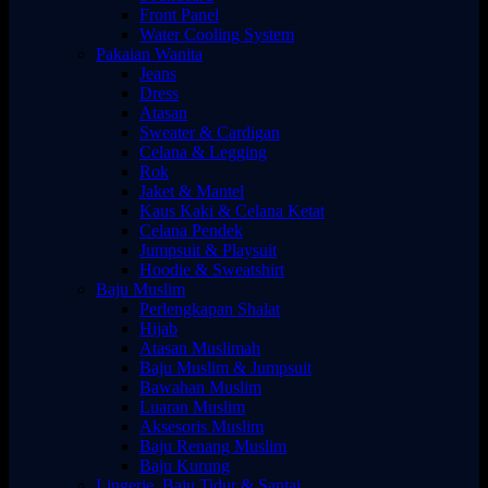
Front Panel
Water Cooling System
Pakaian Wanita
Jeans
Dress
Atasan
Sweater & Cardigan
Celana & Legging
Rok
Jaket & Mantel
Kaus Kaki & Celana Ketat
Celana Pendek
Jumpsuit & Playsuit
Hoodie & Sweatshirt
Baju Muslim
Perlengkapan Shalat
Hijab
Atasan Muslimah
Baju Muslim & Jumpsuit
Bawahan Muslim
Luaran Muslim
Aksesoris Muslim
Baju Renang Muslim
Baju Kurung
Lingerie, Baju Tidur & Santai