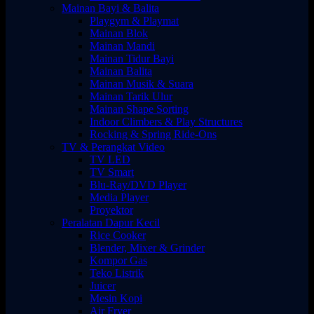
Mainan Bayi & Balita
Playgym & Playmat
Mainan Blok
Mainan Mandi
Mainan Tidur Bayi
Mainan Balita
Mainan Musik & Suara
Mainan Tarik Ulur
Mainan Shape Sorting
Indoor Climbers & Play Structures
Rocking & Spring Ride-Ons
TV & Perangkat Video
TV LED
TV Smart
Blu-Ray/DVD Player
Media Player
Proyektor
Peralatan Dapur Kecil
Rice Cooker
Blender, Mixer & Grinder
Kompor Gas
Teko Listrik
Juicer
Mesin Kopi
Air Fryer