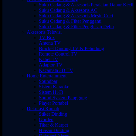
Suku Cadang & Aksesoris Peralatan Dapur Kecil
Suku Cadang & Aksesoris AC
Suku Cadang & Aksesoris Mesin Cuci
Suku Cadang & Filter Pengganti
Suku Cadang & Filter Penghisap Debu
Aksesoris Televisi
TV Box
Antena TV
Bracket Dinding TV & Pelindung
Remote Control TV
Kabel TV
Adaptor TV
Kacamata 3D TV
Home Entertainment
Soundbar
Sistem Karaoke
Sistem Hi-Fi
Sound System Panggung
Player Portabel
Dekorasi Rumah
Stiker Dinding
Gorden
Tikar & Karpet
Hiasan Dinding
Dekorasi Aksen