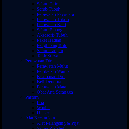
Sabun Cair
Scrub Tubuh
Perawatan Payudara
Perawatan Tubuh
Perawatan Kaki
Sabun Batang
Aksesoris Tubuh
Paket Hadiah
Penghilang Bulu
Sabun Tangan
Tabir Surya
Perawatan Diri
Perawatan Mulut
Pembersih Wanita
Keamanan Diri
Beli Deodoran
Perawatan Mata
Obat Anti Serangga
Parfum
Pria
Wanita
Unisex
Alat Kecantikan
Alat Pelangsing & Pijat
Sauna Portabel