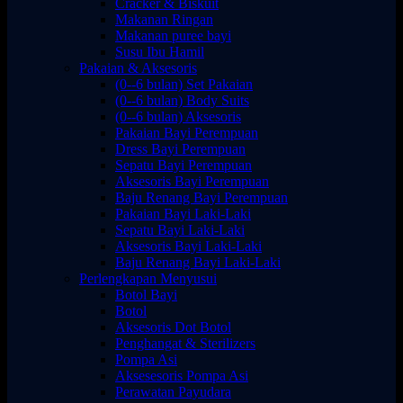
Cracker & Biskuit
Makanan Ringan
Makanan puree bayi
Susu Ibu Hamil
Pakaian & Aksesoris
(0--6 bulan) Set Pakaian
(0--6 bulan) Body Suits
(0--6 bulan) Aksesoris
Pakaian Bayi Perempuan
Dress Bayi Perempuan
Sepatu Bayi Perempuan
Aksesoris Bayi Perempuan
Baju Renang Bayi Perempuan
Pakaian Bayi Laki-Laki
Sepatu Bayi Laki-Laki
Aksesoris Bayi Laki-Laki
Baju Renang Bayi Laki-Laki
Perlengkapan Menyusui
Botol Bayi
Botol
Aksesoris Dot Botol
Penghangat & Sterilizers
Pompa Asi
Aksesesoris Pompa Asi
Perawatan Payudara