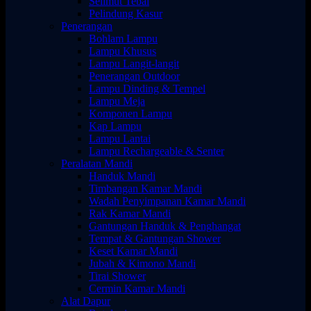
Selimut Tebal
Pelindung Kasur
Penerangan
Bohlam Lampu
Lampu Khusus
Lampu Langit-langit
Penerangan Outdoor
Lampu Dinding & Tempel
Lampu Meja
Komponen Lampu
Kap Lampu
Lampu Lantai
Lampu Rechargeable & Senter
Peralatan Mandi
Handuk Mandi
Timbangan Kamar Mandi
Wadah Penyimpanan Kamar Mandi
Rak Kamar Mandi
Gantungan Handuk & Penghangat
Tempat & Gantungan Shower
Keset Kamar Mandi
Jubah & Kimono Mandi
Tirai Shower
Cermin Kamar Mandi
Alat Dapur