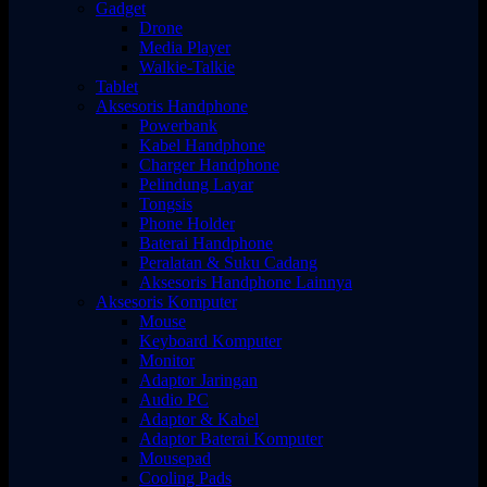
Gadget
Drone
Media Player
Walkie-Talkie
Tablet
Aksesoris Handphone
Powerbank
Kabel Handphone
Charger Handphone
Pelindung Layar
Tongsis
Phone Holder
Baterai Handphone
Peralatan & Suku Cadang
Aksesoris Handphone Lainnya
Aksesoris Komputer
Mouse
Keyboard Komputer
Monitor
Adaptor Jaringan
Audio PC
Adaptor & Kabel
Adaptor Baterai Komputer
Mousepad
Cooling Pads