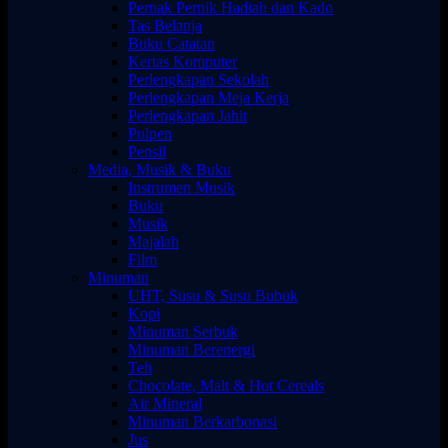
Pernak Pernik Hadiah dan Kado
Tas Belanja
Buku Catatan
Kertas Komputer
Perlengkapan Sekolah
Perlengkapan Meja Kerja
Perlengkapan Jahit
Pulpen
Pensil
Media, Musik & Buku
Instrumen Musik
Buku
Musik
Majalah
Film
Minuman
UHT, Susu & Susu Bubuk
Kopi
Minuman Serbuk
Minuman Berenergi
Teh
Chocolate, Malt & Hot Cereals
Air Mineral
Minuman Berkarbonasi
Jus