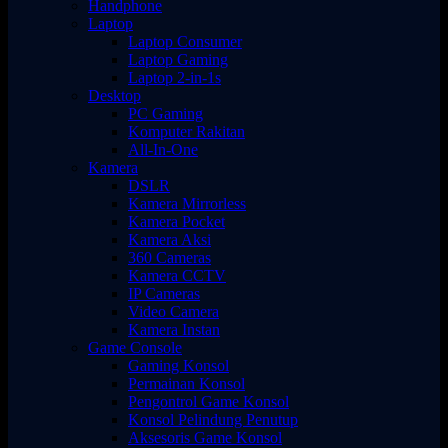
Handphone
Laptop
Laptop Consumer
Laptop Gaming
Laptop 2-in-1s
Desktop
PC Gaming
Komputer Rakitan
All-In-One
Kamera
DSLR
Kamera Mirrorless
Kamera Pocket
Kamera Aksi
360 Cameras
Kamera CCTV
IP Cameras
Video Camera
Kamera Instan
Game Console
Gaming Konsol
Permainan Konsol
Pengontrol Game Konsol
Konsol Pelindung Penutup
Aksesoris Game Konsol