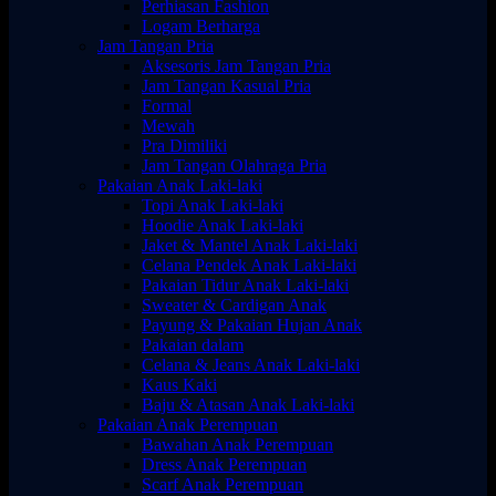
Perhiasan Fashion
Logam Berharga
Jam Tangan Pria
Aksesoris Jam Tangan Pria
Jam Tangan Kasual Pria
Formal
Mewah
Pra Dimiliki
Jam Tangan Olahraga Pria
Pakaian Anak Laki-laki
Topi Anak Laki-laki
Hoodie Anak Laki-laki
Jaket & Mantel Anak Laki-laki
Celana Pendek Anak Laki-laki
Pakaian Tidur Anak Laki-laki
Sweater & Cardigan Anak
Payung & Pakaian Hujan Anak
Pakaian dalam
Celana & Jeans Anak Laki-laki
Kaus Kaki
Baju & Atasan Anak Laki-laki
Pakaian Anak Perempuan
Bawahan Anak Perempuan
Dress Anak Perempuan
Scarf Anak Perempuan