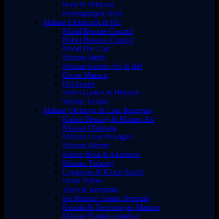
Hobi & Hiburan
Perlengkapan Pesta
Mainan Elektronik & RC
Mobil Remote Control
Robot Remote Control
Mobil Die Cast
Mainan Mobil
Mainan Kereta Api & Rel
Drone Mainan
Helikopter
Video Games & Hiburan
Walkie Talkies
Mainan Olahraga & Luar Ruangan
Kolam Renang & Mainan Air
Mainan Olahraga
Mainan Luar Ruangan
Mainan Blaster
Kolam Bola & Aksesoris
Mainan Terbang
Layangan & Kincir Angin
Istana Balon
Yoyo & Kendama
Set Mainan Taman Bermain
Kemah & Terowongan Mainan
Mainan Rumah-rumahan