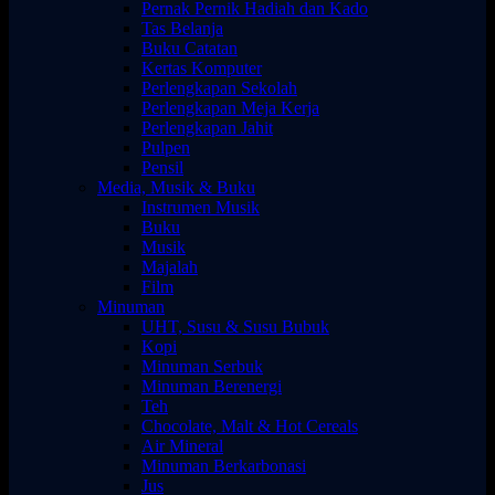
Pernak Pernik Hadiah dan Kado
Tas Belanja
Buku Catatan
Kertas Komputer
Perlengkapan Sekolah
Perlengkapan Meja Kerja
Perlengkapan Jahit
Pulpen
Pensil
Media, Musik & Buku
Instrumen Musik
Buku
Musik
Majalah
Film
Minuman
UHT, Susu & Susu Bubuk
Kopi
Minuman Serbuk
Minuman Berenergi
Teh
Chocolate, Malt & Hot Cereals
Air Mineral
Minuman Berkarbonasi
Jus