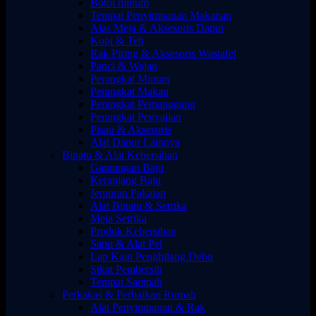
Botol minum
Tempat Penyimpanan Makanan
Alas Meja & Aksesoris Dapur
Kopi & Teh
Rak Piring & Aksesoris Wastafel
Panci & Wajan
Perangkat Minum
Perangkat Makan
Perangkat Pemanggang
Perangkat Penyajian
Pisau & Aksesoris
Alat Dapur Lainnya
Binatu & Alat Kebersihan
Gantungan Baju
Keranjang Baju
Jemuran Pakaian
Alat Binatu & Setrika
Meja Setrika
Produk Kebersihan
Sapu & Alat Pel
Lap Kain Penghilang Debu
Sikat Pembersih
Tempat Sampah
Perkakas & Perbaikan Rumah
Alat Penyimpanan & Rak