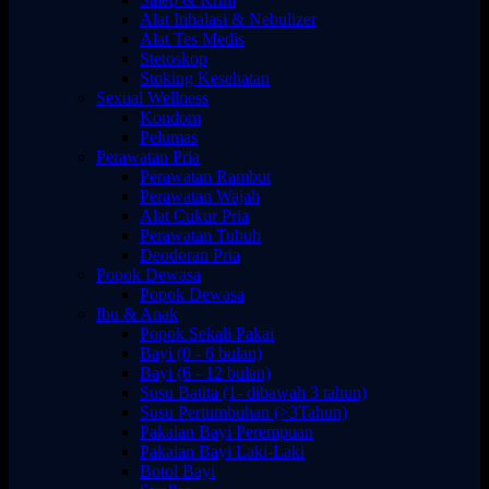
Alat Inhalasi & Nebulizer
Alat Tes Medis
Stetoskop
Stoking Kesehatan
Sexual Wellness
Kondom
Pelumas
Perawatan Pria
Perawatan Rambut
Perawatan Wajah
Alat Cukur Pria
Perawatan Tubuh
Deodoran Pria
Popok Dewasa
Popok Dewasa
Ibu & Anak
Popok Sekali Pakai
Bayi (0 - 6 bulan)
Bayi (6 - 12 bulan)
Susu Batita (1- dibawah 3 tahun)
Susu Pertumbuhan (>3Tahun)
Pakaian Bayi Perempuan
Pakaian Bayi Laki-Laki
Botol Bayi