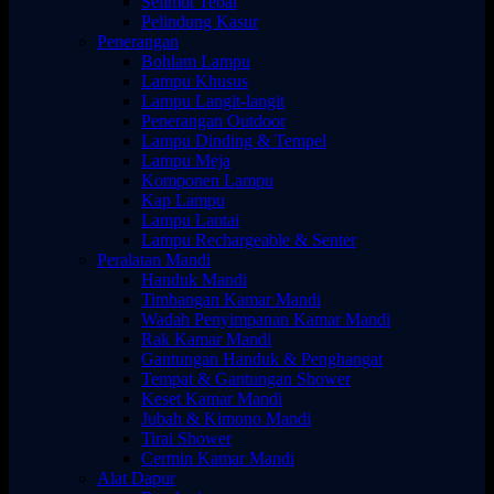
Selimut Tebal
Pelindung Kasur
Penerangan
Bohlam Lampu
Lampu Khusus
Lampu Langit-langit
Penerangan Outdoor
Lampu Dinding & Tempel
Lampu Meja
Komponen Lampu
Kap Lampu
Lampu Lantai
Lampu Rechargeable & Senter
Peralatan Mandi
Handuk Mandi
Timbangan Kamar Mandi
Wadah Penyimpanan Kamar Mandi
Rak Kamar Mandi
Gantungan Handuk & Penghangat
Tempat & Gantungan Shower
Keset Kamar Mandi
Jubah & Kimono Mandi
Tirai Shower
Cermin Kamar Mandi
Alat Dapur