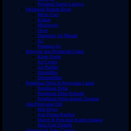
Peralatan Dapur Lainnya
Elektronik Rumah Besar
Mesin Cuci
Kulkas
Microwave
Oven
Dispenser Air Minum
AC
Pemanas Air
Penyejuk dan Pembersih Udara
Kipas Angin
Air Cooler
Air Purifier
Humidifier
Dehumidifier
Penghisap Debu & Perawatan Lantai
Penghisap Debu
Penghisap Debu Robotik
Penghisap Debu dengan Tongkat
Alat Perawatan Diri
Hair Dryer
Alat Penata Rambut
Shaver & Pencukur Kumis Jenggot
Sikat Gigi Elektrik
Aksesoris & Suku Cadang