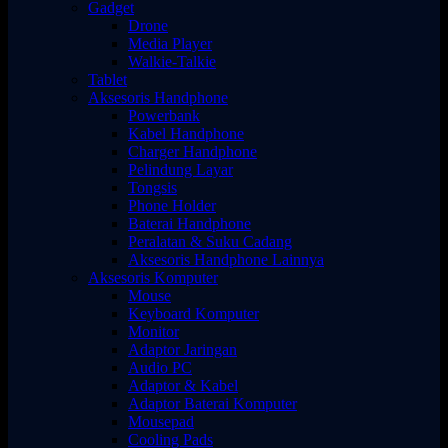
Gadget
Drone
Media Player
Walkie-Talkie
Tablet
Aksesoris Handphone
Powerbank
Kabel Handphone
Charger Handphone
Pelindung Layar
Tongsis
Phone Holder
Baterai Handphone
Peralatan & Suku Cadang
Aksesoris Handphone Lainnya
Aksesoris Komputer
Mouse
Keyboard Komputer
Monitor
Adaptor Jaringan
Audio PC
Adaptor & Kabel
Adaptor Baterai Komputer
Mousepad
Cooling Pads