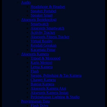
Audio
Headphone & Headset
Speaker Portabel
Speaker Smart
Aksesoris Berteknologi
Smartwatch
Aksesoris Smartwatch
Activity Tracker
Aksesoris Fitness Tracker
Virtual Reality
Kendali Gerakan
Kacamata Pintar
Aksesoris Kamera
Tripod & Monopod
Kartu Memori
Lensa Kamera
Flash
Sarung, Pelindung & Tas Kamera
Charger Kamera
Baterai Kamera
Aksesoris Kamera Aksi
Aksesoris Kamera Instan
Perlengkapan Lighting & Studio
Penyimpanan Data
Flash Drive