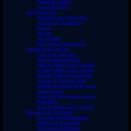
Perhiasan Fashion
Logam Berharga
Jam Tangan Pria
Aksesoris Jam Tangan Pria
Jam Tangan Kasual Pria
Formal
Mewah
Pra Dimiliki
Jam Tangan Olahraga Pria
Pakaian Anak Laki-laki
Topi Anak Laki-laki
Hoodie Anak Laki-laki
Jaket & Mantel Anak Laki-laki
Celana Pendek Anak Laki-laki
Pakaian Tidur Anak Laki-laki
Sweater & Cardigan Anak
Payung & Pakaian Hujan Anak
Pakaian dalam
Celana & Jeans Anak Laki-laki
Kaus Kaki
Baju & Atasan Anak Laki-laki
Pakaian Anak Perempuan
Bawahan Anak Perempuan
Dress Anak Perempuan
Scarf Anak Perempuan