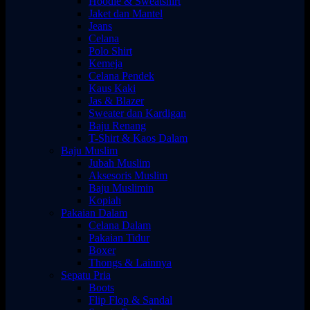
Hoodie & Sweatshirt
Jaket dan Mantel
Jeans
Celana
Polo Shirt
Kemeja
Celana Pendek
Kaus Kaki
Jas & Blazer
Sweater dan Kardigan
Baju Renang
T-Shirt & Kaos Dalam
Baju Muslim
Jubah Muslim
Aksesoris Muslim
Baju Muslimin
Kopiah
Pakaian Dalam
Celana Dalam
Pakaian Tidur
Boxer
Thongs & Lainnya
Sepatu Pria
Boots
Flip Flop & Sandal