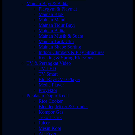
Mainan Bayi & Balita
Playgym & Playmat
Mainan Blok
Mainan Mandi
Mainan Tidur Bayi
Mainan Balita
Mainan Musik & Suara
Mainan Tarik Ulur
Mainan Shape Sorting
Indoor Climbers & Play Structures
Rocking & Spring Ride-Ons
TV & Perangkat Video
TV LED
TV Smart
Blu-Ray/DVD Player
Media Player
Proyektor
Peralatan Dapur Kecil
Rice Cooker
Blender, Mixer & Grinder
Kompor Gas
Teko Listrik
Juicer
Mesin Kopi
Air Fryer