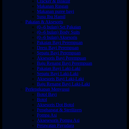
Cracker & Biskuit
Makanan Ringan
Makanan puree bayi
Susu Ibu Hamil
Pakaian & Aksesoris
(0--6 bulan) Set Pakaian
(0--6 bulan) Body Suits
(0--6 bulan) Aksesoris
Pakaian Bayi Perempuan
Dress Bayi Perempuan
Sepatu Bayi Perempuan
Aksesoris Bayi Perempuan
Baju Renang Bayi Perempuan
Pakaian Bayi Laki-Laki
Sepatu Bayi Laki-Laki
Aksesoris Bayi Laki-Laki
Baju Renang Bayi Laki-Laki
Perlengkapan Menyusui
Botol Bayi
Botol
Aksesoris Dot Botol
Penghangat & Sterilizers
Pompa Asi
Aksesesoris Pompa Asi
Perawatan Payudara