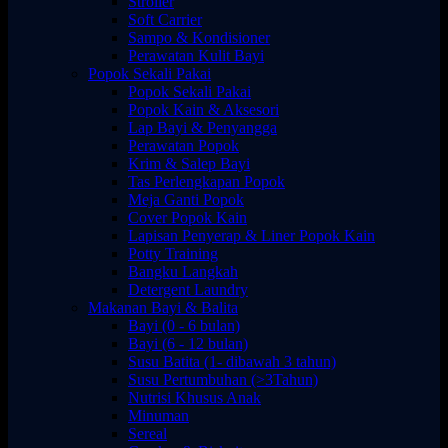
Stroller
Soft Carrier
Sampo & Kondisioner
Perawatan Kulit Bayi
Popok Sekali Pakai
Popok Sekali Pakai
Popok Kain & Aksesori
Lap Bayi & Penyangga
Perawatan Popok
Krim & Salep Bayi
Tas Perlengkapan Popok
Meja Ganti Popok
Cover Popok Kain
Lapisan Penyerap & Liner Popok Kain
Potty Training
Bangku Langkah
Detergent Laundry
Makanan Bayi & Balita
Bayi (0 - 6 bulan)
Bayi (6 - 12 bulan)
Susu Batita (1- dibawah 3 tahun)
Susu Pertumbuhan (>3Tahun)
Nutrisi Khusus Anak
Minuman
Sereal