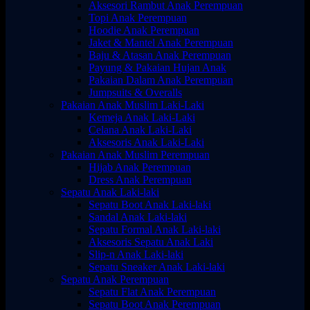
Aksesori Rambut Anak Perempuan
Topi Anak Perempuan
Hoodie Anak Perempuan
Jaket & Mantel Anak Perempuan
Baju & Atasan Anak Perempuan
Payung & Pakaian Hujan Anak
Pakaian Dalam Anak Perempuan
Jumpsuits & Overalls
Pakaian Anak Muslim Laki-Laki
Kemeja Anak Laki-Laki
Celana Anak Laki-Laki
Aksesoris Anak Laki-Laki
Pakaian Anak Muslim Perempuan
Hijab Anak Perempuan
Dress Anak Perempuan
Sepatu Anak Laki-laki
Sepatu Boot Anak Laki-laki
Sandal Anak Laki-laki
Sepatu Formal Anak Laki-laki
Aksesoris Sepatu Anak Laki
Slip-n Anak Laki-laki
Sepatu Sneaker Anak Laki-laki
Sepatu Anak Perempuan
Sepatu Flat Anak Perempuan
Sepatu Boot Anak Perempuan