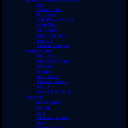
Bra
Celana Dalam
Shapewear
Baju Tidur & Santai
Jubah Tidur
Set Lingerie
Kamisol & Slips
Bodysuit
Aksesori Lingerie
Sepatu Wanita
Sepatu Flat
Sepatu Hak Tinggi
Sneakers
Wedges
Sepatu Boot
Aksesoris Sepatu
Sandal
Sandal & Flip Flop
Aksesoris
Ikat Pinggang
Payung
Topi
Aksesoris Rambut
Scarf
Sarung Tangan