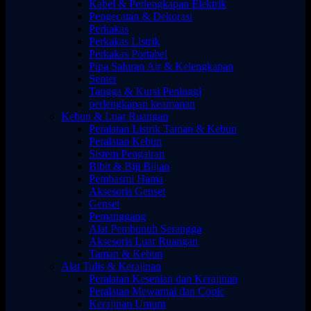
Kabel & Perlengkapan Elektrik
Pengecatan & Dekorasi
Perkakas
Perkakas Listrik
Perkakas Portabel
Pipa Saluran Air & Kelengkapan
Senter
Tangga & Kursi Peninggi
perlengkapan keamanan
Kebun & Luar Ruangan
Peralatan Listrik Taman & Kebun
Peralatan Kebun
Sistem Pengairan
Bibit & Biji Bijian
Pembasmi Hama
Aksesoris Genset
Genset
Pemanggang
Alat Pembunuh Serangga
Aksesoris Luar Ruangan
Taman & Kebun
Alat Tulis & Kerajinan
Peralatan Kesenian dan Kerajinan
Peralatan Mewarnai dan Copic
Kerajinan Umum