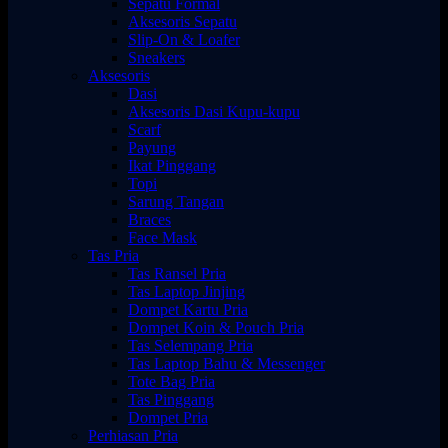
Sepatu Formal
Aksesoris Sepatu
Slip-On & Loafer
Sneakers
Aksesoris
Dasi
Aksesoris Dasi Kupu-kupu
Scarf
Payung
Ikat Pinggang
Topi
Sarung Tangan
Braces
Face Mask
Tas Pria
Tas Ransel Pria
Tas Laptop Jinjing
Dompet Kartu Pria
Dompet Koin & Pouch Pria
Tas Selempang Pria
Tas Laptop Bahu & Messenger
Tote Bag Pria
Tas Pinggang
Dompet Pria
Perhiasan Pria