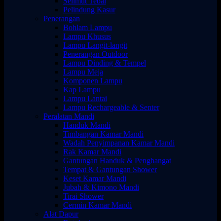
Selimut Tebal
Pelindung Kasur
Penerangan
Bohlam Lampu
Lampu Khusus
Lampu Langit-langit
Penerangan Outdoor
Lampu Dinding & Tempel
Lampu Meja
Komponen Lampu
Kap Lampu
Lampu Lantai
Lampu Rechargeable & Senter
Peralatan Mandi
Handuk Mandi
Timbangan Kamar Mandi
Wadah Penyimpanan Kamar Mandi
Rak Kamar Mandi
Gantungan Handuk & Penghangat
Tempat & Gantungan Shower
Keset Kamar Mandi
Jubah & Kimono Mandi
Tirai Shower
Cermin Kamar Mandi
Alat Dapur