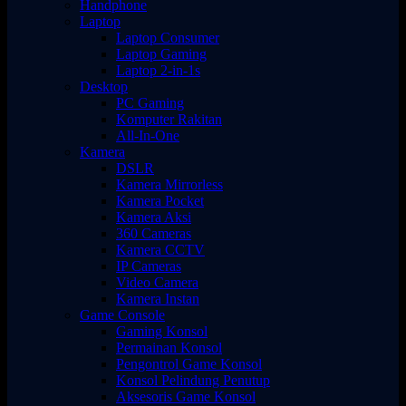
Handphone
Laptop
Laptop Consumer
Laptop Gaming
Laptop 2-in-1s
Desktop
PC Gaming
Komputer Rakitan
All-In-One
Kamera
DSLR
Kamera Mirrorless
Kamera Pocket
Kamera Aksi
360 Cameras
Kamera CCTV
IP Cameras
Video Camera
Kamera Instan
Game Console
Gaming Konsol
Permainan Konsol
Pengontrol Game Konsol
Konsol Pelindung Penutup
Aksesoris Game Konsol