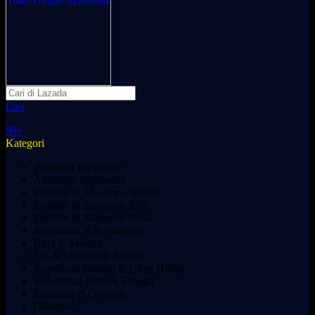
Cari
99+
Kategori
Peralatan Elektronik
Aksesoris Elektronik
Fashion & Aksesoris Wanita
Fashion & Aksesoris Pria
Fashion & Aksesoris Anak
Kesehatan & Kecantikan
Bayi & Mainan
TV & Elektronik Rumah
Keperluan Rumah & Gaya Hidup
Kebutuhan Rumah Tangga
Olahraga & Outdoor
Otomotif