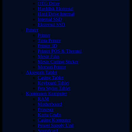
OTG Drive
Harddisk Eksternal
Hard Drive Internal
Internal SSD
Eksternal SSD
Printer
Printer
Tinta Printer
Printer 3D
Printer POS & Thermal
Mesin Faks
Mesin Cutting Sticker
Memori Printer
Aksesoris Tablet
Casing Tablet
Keyboard Tablet
Pen Stylus Tablet
Komponen Komputer
RAM
Motherboard
Prosesor
Kartu Grafis
Casing Komputer
Power Supply Unit
Soundcard