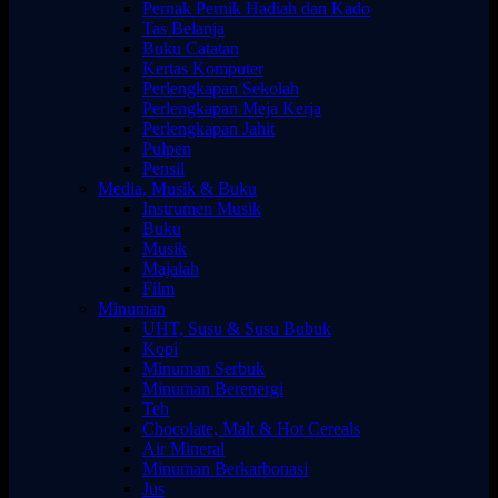
Pernak Pernik Hadiah dan Kado
Tas Belanja
Buku Catatan
Kertas Komputer
Perlengkapan Sekolah
Perlengkapan Meja Kerja
Perlengkapan Jahit
Pulpen
Pensil
Media, Musik & Buku
Instrumen Musik
Buku
Musik
Majalah
Film
Minuman
UHT, Susu & Susu Bubuk
Kopi
Minuman Serbuk
Minuman Berenergi
Teh
Chocolate, Malt & Hot Cereals
Air Mineral
Minuman Berkarbonasi
Jus