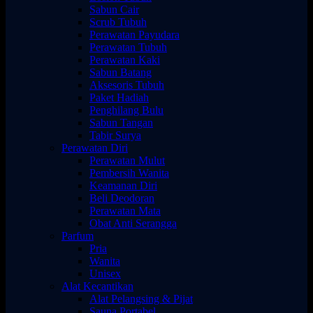
Sabun Cair
Scrub Tubuh
Perawatan Payudara
Perawatan Tubuh
Perawatan Kaki
Sabun Batang
Aksesoris Tubuh
Paket Hadiah
Penghilang Bulu
Sabun Tangan
Tabir Surya
Perawatan Diri
Perawatan Mulut
Pembersih Wanita
Keamanan Diri
Beli Deodoran
Perawatan Mata
Obat Anti Serangga
Parfum
Pria
Wanita
Unisex
Alat Kecantikan
Alat Pelangsing & Pijat
Sauna Portabel