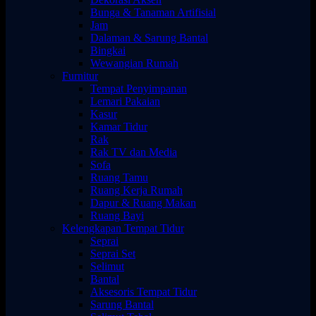
Bunga & Tanaman Artifisial
Jam
Dalaman & Sarung Bantal
Bingkai
Wewangian Rumah
Furnitur
Tempat Penyimpanan
Lemari Pakaian
Kasur
Kamar Tidur
Rak
Rak TV dan Media
Sofa
Ruang Tamu
Ruang Kerja Rumah
Dapur & Ruang Makan
Ruang Bayi
Kelengkapan Tempat Tidur
Seprai
Seprai Set
Selimut
Bantal
Aksesoris Tempat Tidur
Sarung Bantal