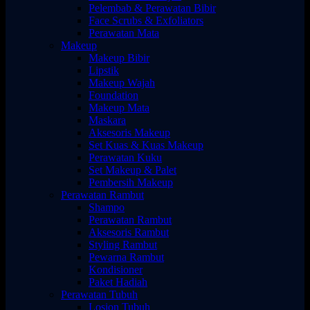
Pelembab & Perawatan Bibir
Face Scrubs & Exfoliators
Perawatan Mata
Makeup
Makeup Bibir
Lipstik
Makeup Wajah
Foundation
Makeup Mata
Maskara
Aksesoris Makeup
Set Kuas & Kuas Makeup
Perawatan Kuku
Set Makeup & Palet
Pembersih Makeup
Perawatan Rambut
Shampo
Perawatan Rambut
Aksesoris Rambut
Styling Rambut
Pewarna Rambut
Kondisioner
Paket Hadiah
Perawatan Tubuh
Losion Tubuh