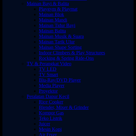
Mainan Bayi & Balita
Playgym & Playmat
Mainan Blok
Mainan Mandi
Mainan Tidur Bayi
Mainan Balita
Mainan Musik & Suara
Mainan Tarik Ulur
Mainan Shape Sorting
Indoor Climbers & Play Structures
Rocking & Spring Ride-Ons
TV & Perangkat Video
TV LED
TV Smart
Blu-Ray/DVD Player
Media Player
Proyektor
Peralatan Dapur Kecil
Rice Cooker
Blender, Mixer & Grinder
Kompor Gas
Teko Listrik
Juicer
Mesin Kopi
Air Fryer