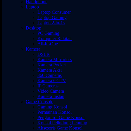
Handphone
Laptop
Laptop Consumer
Laptop Gaming
Laptop 2-in-1s
Desktop
PC Gaming
Komputer Rakitan
All-In-One
Kamera
DSLR
Kamera Mirrorless
Kamera Pocket
Kamera Aksi
360 Cameras
Kamera CCTV
IP Cameras
Video Camera
Kamera Instan
Game Console
Gaming Konsol
Permainan Konsol
Pengontrol Game Konsol
Konsol Pelindung Penutup
Aksesoris Game Konsol