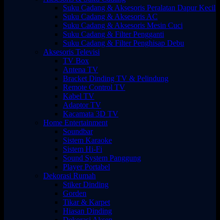
Suku Cadang & Aksesoris Peralatan Dapur Kecil
Suku Cadang & Aksesoris AC
Suku Cadang & Aksesoris Mesin Cuci
Suku Cadang & Filter Pengganti
Suku Cadang & Filter Penghisap Debu
Aksesoris Televisi
TV Box
Antena TV
Bracket Dinding TV & Pelindung
Remote Control TV
Kabel TV
Adaptor TV
Kacamata 3D TV
Home Entertainment
Soundbar
Sistem Karaoke
Sistem Hi-Fi
Sound System Panggung
Player Portabel
Dekorasi Rumah
Stiker Dinding
Gorden
Tikar & Karpet
Hiasan Dinding
Dekorasi Aksen