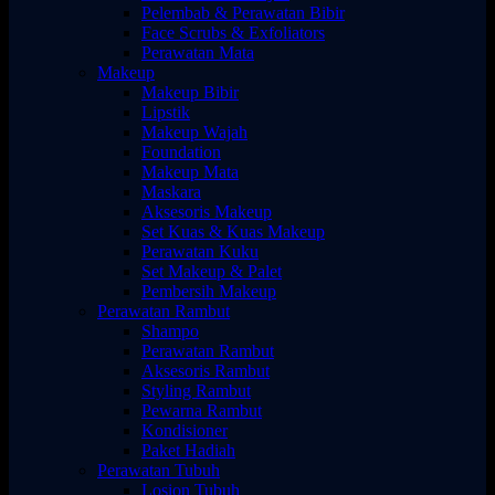
Pelembab & Perawatan Bibir
Face Scrubs & Exfoliators
Perawatan Mata
Makeup
Makeup Bibir
Lipstik
Makeup Wajah
Foundation
Makeup Mata
Maskara
Aksesoris Makeup
Set Kuas & Kuas Makeup
Perawatan Kuku
Set Makeup & Palet
Pembersih Makeup
Perawatan Rambut
Shampo
Perawatan Rambut
Aksesoris Rambut
Styling Rambut
Pewarna Rambut
Kondisioner
Paket Hadiah
Perawatan Tubuh
Losion Tubuh