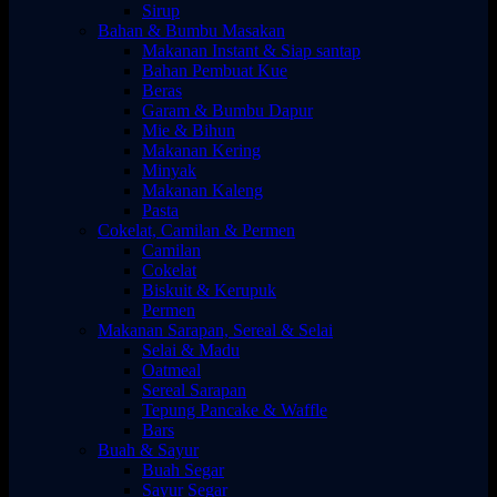
Sirup
Bahan & Bumbu Masakan
Makanan Instant & Siap santap
Bahan Pembuat Kue
Beras
Garam & Bumbu Dapur
Mie & Bihun
Makanan Kering
Minyak
Makanan Kaleng
Pasta
Cokelat, Camilan & Permen
Camilan
Cokelat
Biskuit & Kerupuk
Permen
Makanan Sarapan, Sereal & Selai
Selai & Madu
Oatmeal
Sereal Sarapan
Tepung Pancake & Waffle
Bars
Buah & Sayur
Buah Segar
Sayur Segar