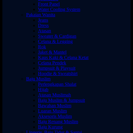
Front Panel
Water Cooling System
Pakaian Wanita
Jeans
Dress
Atasan
Sweater & Cardigan
Celana & Legging
Rok
Jaket & Mantel
Kaus Kaki & Celana Ketat
Celana Pendek
Jumpsuit & Playsuit
Hoodie & Sweatshirt
Baju Muslim
Perlengkapan Shalat
Hijab
Atasan Muslimah
Baju Muslim & Jumpsuit
Bawahan Muslim
Luaran Muslim
Aksesoris Muslim
Baju Renang Muslim
Baju Kurung
Lingerie, Baju Tidur & Santai