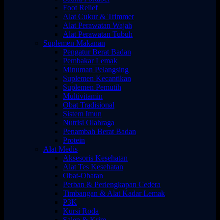
Foot Relief
Alat Cukur & Trimmer
Alat Perawatan Wajah
Alat Perawatan Tubuh
Suplemen Makanan
Pengatur Berat Badan
Pembakar Lemak
Minuman Pelangsing
Suplemen Kecantikan
Suplemen Pemutih
Multivitamin
Obat Tradisional
Sistem Imun
Nutrisi Olahraga
Penambah Berat Badan
Protein
Alat Medis
Aksesoris Kesehatan
Alat Tes Kesehatan
Obat-Obatan
Perban & Perlengkapan Cedera
Timbangan & Alat Kadar Lemak
P3K
Kursi Roda
Salep & Krim