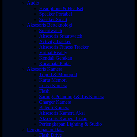
Audio
Headphone & Headset
Speaker Portabel
Speaker Smart
Aksesoris Berteknologi
Smartwatch
Aksesoris Smartwatch
Activity Tracker
Aksesoris Fitness Tracker
Virtual Reality
Kendali Gerakan
Kacamata Pintar
Aksesoris Kamera
Tripod & Monopod
Kartu Memori
Lensa Kamera
Flash
Sarung, Pelindung & Tas Kamera
Charger Kamera
Baterai Kamera
Aksesoris Kamera Aksi
Aksesoris Kamera Instan
Perlengkapan Lighting & Studio
Penyimpanan Data
Flash Drive