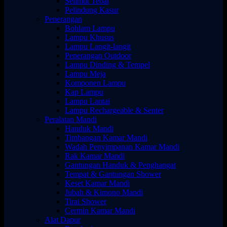
Selimut Tebal
Pelindung Kasur
Penerangan
Bohlam Lampu
Lampu Khusus
Lampu Langit-langit
Penerangan Outdoor
Lampu Dinding & Tempel
Lampu Meja
Komponen Lampu
Kap Lampu
Lampu Lantai
Lampu Rechargeable & Senter
Peralatan Mandi
Handuk Mandi
Timbangan Kamar Mandi
Wadah Penyimpanan Kamar Mandi
Rak Kamar Mandi
Gantungan Handuk & Penghangat
Tempat & Gantungan Shower
Keset Kamar Mandi
Jubah & Kimono Mandi
Tirai Shower
Cermin Kamar Mandi
Alat Dapur