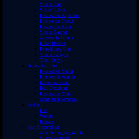
Sabun Cair
Scrub Tubuh
Perawatan Payudara
Perawatan Tubuh
Perawatan Kaki
Sabun Batang
Aksesoris Tubuh
Paket Hadiah
Penghilang Bulu
Sabun Tangan
Tabir Surya
Perawatan Diri
Perawatan Mulut
Pembersih Wanita
Keamanan Diri
Beli Deodoran
Perawatan Mata
Obat Anti Serangga
Parfum
Pria
Wanita
Unisex
Alat Kecantikan
Alat Pelangsing & Pijat
Sauna Portabel