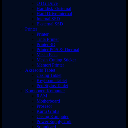
OTG Drive
Harddisk Eksternal
Hard Drive Internal
Internal SSD
Eksternal SSD
Printer
Printer
Tinta Printer
Printer 3D
Printer POS & Thermal
Mesin Faks
Mesin Cutting Sticker
Memori Printer
Aksesoris Tablet
Casing Tablet
Keyboard Tablet
Pen Stylus Tablet
Komponen Komputer
RAM
Motherboard
Prosesor
Kartu Grafis
Casing Komputer
Power Supply Unit
Soundcard