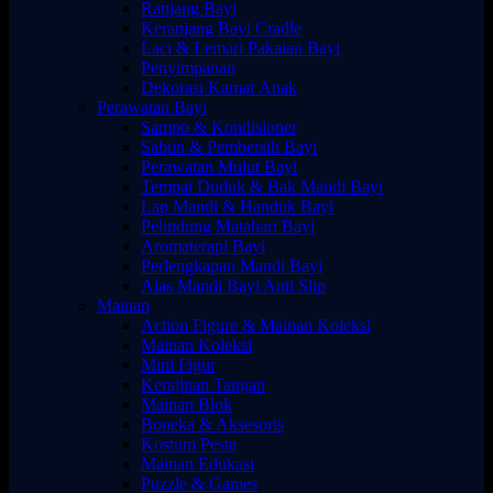
Ranjang Bayi
Keranjang Bayi Cradle
Laci & Lemari Pakaian Bayi
Penyimpanan
Dekorasi Kamar Anak
Perawatan Bayi
Sampo & Kondisioner
Sabun & Pembersih Bayi
Perawatan Mulut Bayi
Tempat Duduk & Bak Mandi Bayi
Lap Mandi & Handuk Bayi
Pelindung Matahari Bayi
Aromaterapi Bayi
Perlengkapan Mandi Bayi
Alas Mandi Bayi Anti Slip
Mainan
Action Figure & Mainan Koleksi
Mainan Koleksi
Mini Figur
Kerajinan Tangan
Mainan Blok
Boneka & Aksesoris
Kostum Pesta
Mainan Edukasi
Puzzle & Games