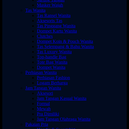
Masker Wajah
Tas Wanita
Tas Ransel Wanita
Aksesoris Tas
Tas Pinggang Wanita
Dompet Kartu Wanita
Clutches
Dompet Koin & Pouch Wanita
Tas Selempang & Bahu Wanita
Tas Luxury Wanita
Top-handle Bag
Tote Bag Wanita
Dompet Wanita
Perhiasan Wanita
Perhiasan Fashion
Logam Berharga
Jam Tangan Wanita
Aksesori
Jam Tangan Kasual Wanita
Formal
Mewah
Pra Dimiliki
Jam Tangan Olahraga Wanita
Pakaian Pria