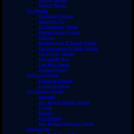
Masker Wajah
Tas Wanita
Tas Ransel Wanita
Aksesoris Tas
Tas Pinggang Wanita
Dompet Kartu Wanita
Clutches
Dompet Koin & Pouch Wanita
Tas Selempang & Bahu Wanita
Tas Luxury Wanita
Top-handle Bag
Tote Bag Wanita
Dompet Wanita
Perhiasan Wanita
Perhiasan Fashion
Logam Berharga
Jam Tangan Wanita
Aksesori
Jam Tangan Kasual Wanita
Formal
Mewah
Pra Dimiliki
Jam Tangan Olahraga Wanita
Pakaian Pria