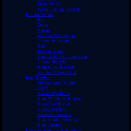
Front Panel
Water Cooling System
Pakaian Wanita
Jeans
Dress
Atasan
Sweater & Cardigan
Celana & Legging
Rok
Jaket & Mantel
Kaus Kaki & Celana Ketat
Celana Pendek
Jumpsuit & Playsuit
Hoodie & Sweatshirt
Baju Muslim
Perlengkapan Shalat
Hijab
Atasan Muslimah
Baju Muslim & Jumpsuit
Bawahan Muslim
Luaran Muslim
Aksesoris Muslim
Baju Renang Muslim
Baju Kurung
Lingerie, Baju Tidur & Santai