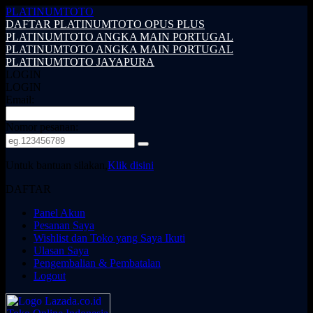
PLATINUMTOTO
DAFTAR PLATINUMTOTO OPUS PLUS
PLATINUMTOTO ANGKA MAIN PORTUGAL
PLATINUMTOTO ANGKA MAIN PORTUGAL
PLATINUMTOTO JAYAPURA
LOGIN
LOGIN
Email:
Nomor pesanan:
Untuk bantuan silakan,
Klik disini
DAFTAR
Panel Akun
Pesanan Saya
Wishlist dan Toko yang Saya Ikuti
Ulasan Saya
Pengembalian & Pembatalan
Logout