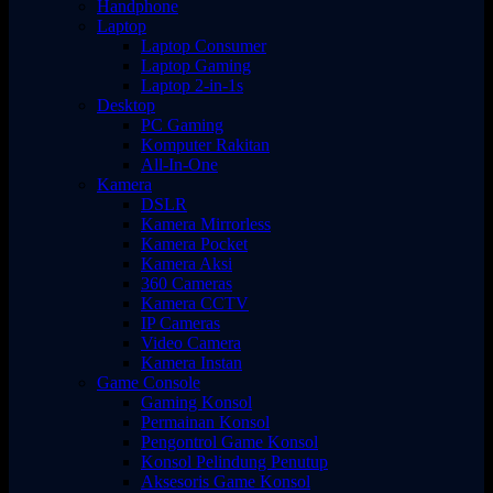
Handphone
Laptop
Laptop Consumer
Laptop Gaming
Laptop 2-in-1s
Desktop
PC Gaming
Komputer Rakitan
All-In-One
Kamera
DSLR
Kamera Mirrorless
Kamera Pocket
Kamera Aksi
360 Cameras
Kamera CCTV
IP Cameras
Video Camera
Kamera Instan
Game Console
Gaming Konsol
Permainan Konsol
Pengontrol Game Konsol
Konsol Pelindung Penutup
Aksesoris Game Konsol