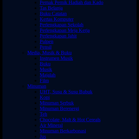
Pernak Pernik Hadiah dan Kado
Tas Belanja
Buku Catatan
Kertas Komputer
Perlengkapan Sekolah
Perlengkapan Meja Kerja
Perlengkapan Jahit
Pulpen
Pensil
Media, Musik & Buku
Instrumen Musik
Buku
Musik
Majalah
Film
Minuman
UHT, Susu & Susu Bubuk
Kopi
Minuman Serbuk
Minuman Berenergi
Teh
Chocolate, Malt & Hot Cereals
Air Mineral
Minuman Berkarbonasi
Jus