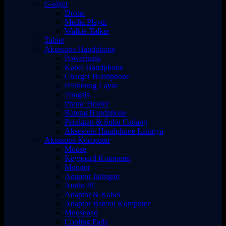
Gadget
Drone
Media Player
Walkie-Talkie
Tablet
Aksesoris Handphone
Powerbank
Kabel Handphone
Charger Handphone
Pelindung Layar
Tongsis
Phone Holder
Baterai Handphone
Peralatan & Suku Cadang
Aksesoris Handphone Lainnya
Aksesoris Komputer
Mouse
Keyboard Komputer
Monitor
Adaptor Jaringan
Audio PC
Adaptor & Kabel
Adaptor Baterai Komputer
Mousepad
Cooling Pads