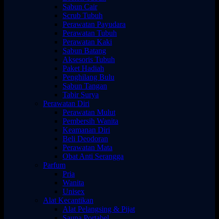
Sabun Cair
Scrub Tubuh
Perawatan Payudara
Perawatan Tubuh
Perawatan Kaki
Sabun Batang
Aksesoris Tubuh
Paket Hadiah
Penghilang Bulu
Sabun Tangan
Tabir Surya
Perawatan Diri
Perawatan Mulut
Pembersih Wanita
Keamanan Diri
Beli Deodoran
Perawatan Mata
Obat Anti Serangga
Parfum
Pria
Wanita
Unisex
Alat Kecantikan
Alat Pelangsing & Pijat
Sauna Portabel