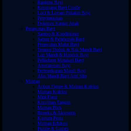
Ranjang Bayi
Keranjang Bayi Cradle
Laci & Lemari Pakaian Bayi
Penyimpanan
Dekorasi Kamar Anak
Perawatan Bayi
Sampo & Kondisioner
Sabun & Pembersih Bayi
Perawatan Mulut Bayi
Tempat Duduk & Bak Mandi Bayi
Lap Mandi & Handuk Bayi
Pelindung Matahari Bayi
Aromaterapi Bayi
Perlengkapan Mandi Bayi
Alas Mandi Bayi Anti Slip
Mainan
Action Figure & Mainan Koleksi
Mainan Koleksi
Mini Figur
Kerajinan Tangan
Mainan Blok
Boneka & Aksesoris
Kostum Pesta
Mainan Edukasi
Puzzle & Games