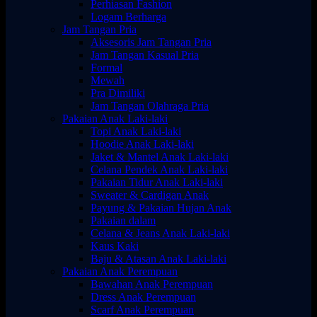
Perhiasan Fashion
Logam Berharga
Jam Tangan Pria
Aksesoris Jam Tangan Pria
Jam Tangan Kasual Pria
Formal
Mewah
Pra Dimiliki
Jam Tangan Olahraga Pria
Pakaian Anak Laki-laki
Topi Anak Laki-laki
Hoodie Anak Laki-laki
Jaket & Mantel Anak Laki-laki
Celana Pendek Anak Laki-laki
Pakaian Tidur Anak Laki-laki
Sweater & Cardigan Anak
Payung & Pakaian Hujan Anak
Pakaian dalam
Celana & Jeans Anak Laki-laki
Kaus Kaki
Baju & Atasan Anak Laki-laki
Pakaian Anak Perempuan
Bawahan Anak Perempuan
Dress Anak Perempuan
Scarf Anak Perempuan