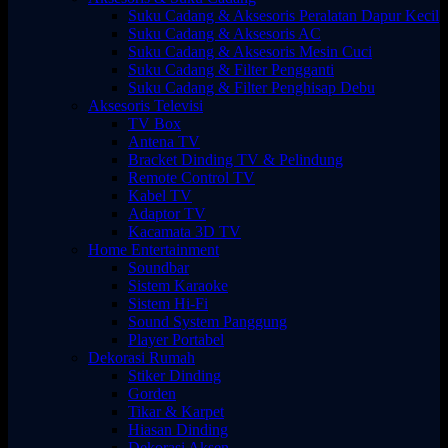
Suku Cadang & Aksesoris Peralatan Dapur Kecil
Suku Cadang & Aksesoris AC
Suku Cadang & Aksesoris Mesin Cuci
Suku Cadang & Filter Pengganti
Suku Cadang & Filter Penghisap Debu
Aksesoris Televisi
TV Box
Antena TV
Bracket Dinding TV & Pelindung
Remote Control TV
Kabel TV
Adaptor TV
Kacamata 3D TV
Home Entertainment
Soundbar
Sistem Karaoke
Sistem Hi-Fi
Sound System Panggung
Player Portabel
Dekorasi Rumah
Stiker Dinding
Gorden
Tikar & Karpet
Hiasan Dinding
Dekorasi Aksen