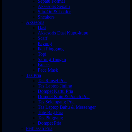
Sepatu Formal
Aksesoris Sepatu
Slip-On & Loafer
Sneakers
Aksesoris
Dasi
Aksesoris Dasi Kupu-kupu
Scarf
Payung
Ikat Pinggang
Topi
Sarung Tangan
Braces
Face Mask
Tas Pria
Tas Ransel Pria
Tas Laptop Jinjing
Dompet Kartu Pria
Dompet Koin & Pouch Pria
Tas Selempang Pria
Tas Laptop Bahu & Messenger
Tote Bag Pria
Tas Pinggang
Dompet Pria
Perhiasan Pria