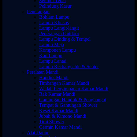
Selimut Tebal
Pelindung Kasur
Penerangan
Bohlam Lampu
Lampu Khusus
Lampu Langit-langit
Penerangan Outdoor
Lampu Dinding & Tempel
Lampu Meja
Komponen Lampu
Kap Lampu
Lampu Lantai
Lampu Rechargeable & Senter
Peralatan Mandi
Handuk Mandi
Timbangan Kamar Mandi
Wadah Penyimpanan Kamar Mandi
Rak Kamar Mandi
Gantungan Handuk & Penghangat
Tempat & Gantungan Shower
Keset Kamar Mandi
Jubah & Kimono Mandi
Tirai Shower
Cermin Kamar Mandi
Alat Dapur