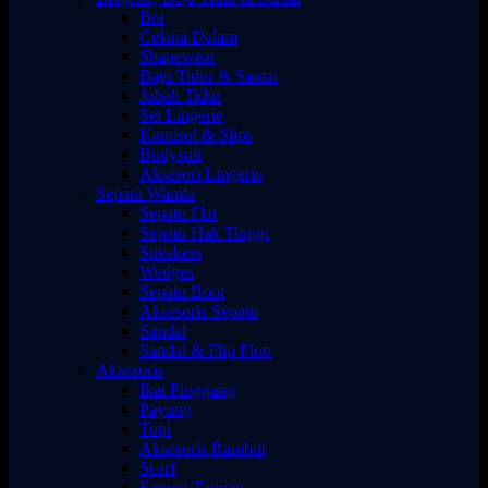
Bra
Celana Dalam
Shapewear
Baju Tidur & Santai
Jubah Tidur
Set Lingerie
Kamisol & Slips
Bodysuit
Aksesori Lingerie
Sepatu Wanita
Sepatu Flat
Sepatu Hak Tinggi
Sneakers
Wedges
Sepatu Boot
Aksesoris Sepatu
Sandal
Sandal & Flip Flop
Aksesoris
Ikat Pinggang
Payung
Topi
Aksesoris Rambut
Scarf
Sarung Tangan