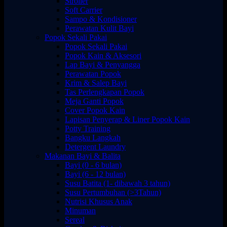
Stroller
Soft Carrier
Sampo & Kondisioner
Perawatan Kulit Bayi
Popok Sekali Pakai
Popok Sekali Pakai
Popok Kain & Aksesori
Lap Bayi & Penyangga
Perawatan Popok
Krim & Salep Bayi
Tas Perlengkapan Popok
Meja Ganti Popok
Cover Popok Kain
Lapisan Penyerap & Liner Popok Kain
Potty Training
Bangku Langkah
Detergent Laundry
Makanan Bayi & Balita
Bayi (0 - 6 bulan)
Bayi (6 - 12 bulan)
Susu Batita (1- dibawah 3 tahun)
Susu Pertumbuhan (>3Tahun)
Nutrisi Khusus Anak
Minuman
Sereal