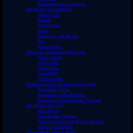
Peralatan Dapur Lainnya
Elektronik Rumah Besar
Mesin Cuci
Kulkas
Microwave
Oven
Dispenser Air Minum
AC
Pemanas Air
Penyejuk dan Pembersih Udara
Kipas Angin
Air Cooler
Air Purifier
Humidifier
Dehumidifier
Penghisap Debu & Perawatan Lantai
Penghisap Debu
Penghisap Debu Robotik
Penghisap Debu dengan Tongkat
Alat Perawatan Diri
Hair Dryer
Alat Penata Rambut
Shaver & Pencukur Kumis Jenggot
Sikat Gigi Elektrik
Aksesoris & Suku Cadang