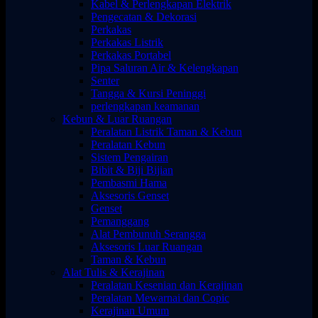
Kabel & Perlengkapan Elektrik
Pengecatan & Dekorasi
Perkakas
Perkakas Listrik
Perkakas Portabel
Pipa Saluran Air & Kelengkapan
Senter
Tangga & Kursi Peninggi
perlengkapan keamanan
Kebun & Luar Ruangan
Peralatan Listrik Taman & Kebun
Peralatan Kebun
Sistem Pengairan
Bibit & Biji Bijian
Pembasmi Hama
Aksesoris Genset
Genset
Pemanggang
Alat Pembunuh Serangga
Aksesoris Luar Ruangan
Taman & Kebun
Alat Tulis & Kerajinan
Peralatan Kesenian dan Kerajinan
Peralatan Mewarnai dan Copic
Kerajinan Umum