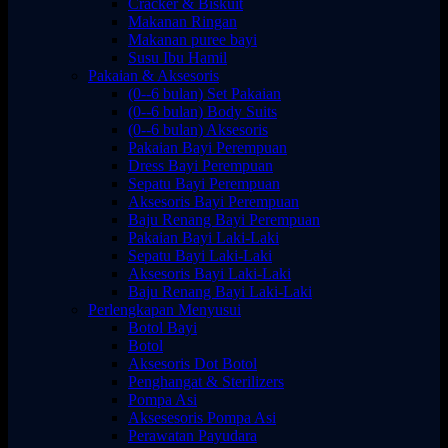
Cracker & Biskuit
Makanan Ringan
Makanan puree bayi
Susu Ibu Hamil
Pakaian & Aksesoris
(0--6 bulan) Set Pakaian
(0--6 bulan) Body Suits
(0--6 bulan) Aksesoris
Pakaian Bayi Perempuan
Dress Bayi Perempuan
Sepatu Bayi Perempuan
Aksesoris Bayi Perempuan
Baju Renang Bayi Perempuan
Pakaian Bayi Laki-Laki
Sepatu Bayi Laki-Laki
Aksesoris Bayi Laki-Laki
Baju Renang Bayi Laki-Laki
Perlengkapan Menyusui
Botol Bayi
Botol
Aksesoris Dot Botol
Penghangat & Sterilizers
Pompa Asi
Aksesesoris Pompa Asi
Perawatan Payudara