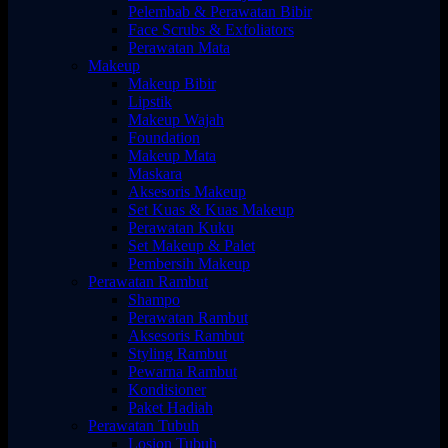
Pelembab & Perawatan Bibir
Face Scrubs & Exfoliators
Perawatan Mata
Makeup
Makeup Bibir
Lipstik
Makeup Wajah
Foundation
Makeup Mata
Maskara
Aksesoris Makeup
Set Kuas & Kuas Makeup
Perawatan Kuku
Set Makeup & Palet
Pembersih Makeup
Perawatan Rambut
Shampo
Perawatan Rambut
Aksesoris Rambut
Styling Rambut
Pewarna Rambut
Kondisioner
Paket Hadiah
Perawatan Tubuh
Losion Tubuh