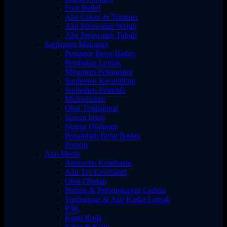
Foot Relief
Alat Cukur & Trimmer
Alat Perawatan Wajah
Alat Perawatan Tubuh
Suplemen Makanan
Pengatur Berat Badan
Pembakar Lemak
Minuman Pelangsing
Suplemen Kecantikan
Suplemen Pemutih
Multivitamin
Obat Tradisional
Sistem Imun
Nutrisi Olahraga
Penambah Berat Badan
Protein
Alat Medis
Aksesoris Kesehatan
Alat Tes Kesehatan
Obat-Obatan
Perban & Perlengkapan Cedera
Timbangan & Alat Kadar Lemak
P3K
Kursi Roda
Salep & Krim