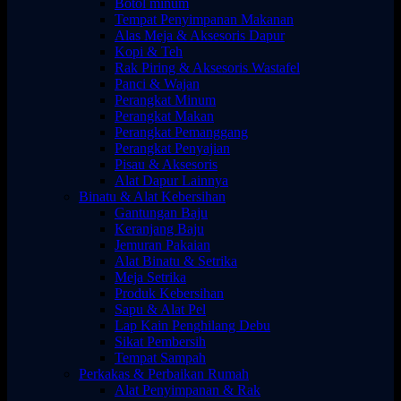
Botol minum
Tempat Penyimpanan Makanan
Alas Meja & Aksesoris Dapur
Kopi & Teh
Rak Piring & Aksesoris Wastafel
Panci & Wajan
Perangkat Minum
Perangkat Makan
Perangkat Pemanggang
Perangkat Penyajian
Pisau & Aksesoris
Alat Dapur Lainnya
Binatu & Alat Kebersihan
Gantungan Baju
Keranjang Baju
Jemuran Pakaian
Alat Binatu & Setrika
Meja Setrika
Produk Kebersihan
Sapu & Alat Pel
Lap Kain Penghilang Debu
Sikat Pembersih
Tempat Sampah
Perkakas & Perbaikan Rumah
Alat Penyimpanan & Rak