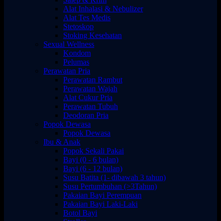
Alat Inhalasi & Nebulizer
Alat Tes Medis
Stetoskop
Stoking Kesehatan
Sexual Wellness
Kondom
Pelumas
Perawatan Pria
Perawatan Rambut
Perawatan Wajah
Alat Cukur Pria
Perawatan Tubuh
Deodoran Pria
Popok Dewasa
Popok Dewasa
Ibu & Anak
Popok Sekali Pakai
Bayi (0 - 6 bulan)
Bayi (6 - 12 bulan)
Susu Batita (1- dibawah 3 tahun)
Susu Pertumbuhan (>3Tahun)
Pakaian Bayi Perempuan
Pakaian Bayi Laki-Laki
Botol Bayi