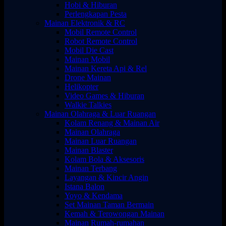
Hobi & Hiburan
Perlengkapan Pesta
Mainan Elektronik & RC
Mobil Remote Control
Robot Remote Control
Mobil Die Cast
Mainan Mobil
Mainan Kereta Api & Rel
Drone Mainan
Helikopter
Video Games & Hiburan
Walkie Talkies
Mainan Olahraga & Luar Ruangan
Kolam Renang & Mainan Air
Mainan Olahraga
Mainan Luar Ruangan
Mainan Blaster
Kolam Bola & Aksesoris
Mainan Terbang
Layangan & Kincir Angin
Istana Balon
Yoyo & Kendama
Set Mainan Taman Bermain
Kemah & Terowongan Mainan
Mainan Rumah-rumahan