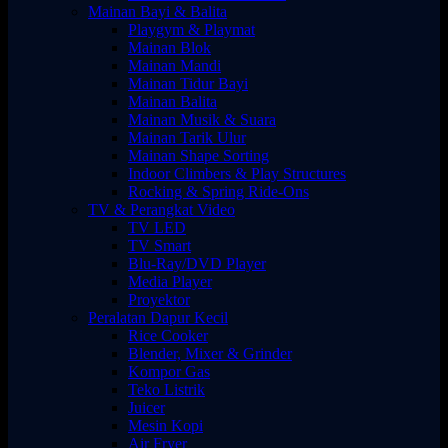
Mainan Bayi & Balita
Playgym & Playmat
Mainan Blok
Mainan Mandi
Mainan Tidur Bayi
Mainan Balita
Mainan Musik & Suara
Mainan Tarik Ulur
Mainan Shape Sorting
Indoor Climbers & Play Structures
Rocking & Spring Ride-Ons
TV & Perangkat Video
TV LED
TV Smart
Blu-Ray/DVD Player
Media Player
Proyektor
Peralatan Dapur Kecil
Rice Cooker
Blender, Mixer & Grinder
Kompor Gas
Teko Listrik
Juicer
Mesin Kopi
Air Fryer