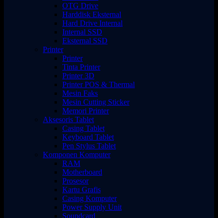
OTG Drive
Harddisk Eksternal
Hard Drive Internal
Internal SSD
Eksternal SSD
Printer
Printer
Tinta Printer
Printer 3D
Printer POS & Thermal
Mesin Faks
Mesin Cutting Sticker
Memori Printer
Aksesoris Tablet
Casing Tablet
Keyboard Tablet
Pen Stylus Tablet
Komponen Komputer
RAM
Motherboard
Prosesor
Kartu Grafis
Casing Komputer
Power Supply Unit
Soundcard