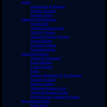
Audio
Headphone & Headset
Speaker Portabel
Speaker Smart
Aksesoris Berteknologi
Smartwatch
Aksesoris Smartwatch
Activity Tracker
Aksesoris Fitness Tracker
Virtual Reality
Kendali Gerakan
Kacamata Pintar
Aksesoris Kamera
Tripod & Monopod
Kartu Memori
Lensa Kamera
Flash
Sarung, Pelindung & Tas Kamera
Charger Kamera
Baterai Kamera
Aksesoris Kamera Aksi
Aksesoris Kamera Instan
Perlengkapan Lighting & Studio
Penyimpanan Data
Flash Drive