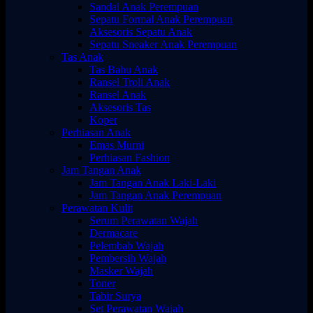
Sandal Anak Perempuan
Sepatu Formal Anak Perempuan
Aksesoris Sepatu Anak
Sepatu Sneaker Anak Perempuan
Tas Anak
Tas Bahu Anak
Ransel Troli Anak
Ransel Anak
Aksesoris Tas
Koper
Perhiasan Anak
Emas Murni
Perhiasan Fashion
Jam Tangan Anak
Jam Tangan Anak Laki-Laki
Jam Tangan Anak Perempuan
Perawatan Kulit
Serum Perawatan Wajah
Dermacare
Pelembab Wajah
Pembersih Wajah
Masker Wajah
Toner
Tabir Surya
Set Perawatan Wajah