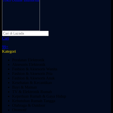
Cari
99+
Kategori
Peralatan Elektronik
Aksesoris Elektronik
Fashion & Aksesoris Wanita
Fashion & Aksesoris Pria
Fashion & Aksesoris Anak
Kesehatan & Kecantikan
Bayi & Mainan
TV & Elektronik Rumah
Keperluan Rumah & Gaya Hidup
Kebutuhan Rumah Tangga
Olahraga & Outdoor
Otomotif