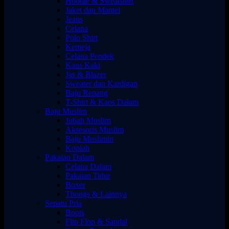
Hoodie & Sweatshirt
Jaket dan Mantel
Jeans
Celana
Polo Shirt
Kemeja
Celana Pendek
Kaus Kaki
Jas & Blazer
Sweater dan Kardigan
Baju Renang
T-Shirt & Kaos Dalam
Baju Muslim
Jubah Muslim
Aksesoris Muslim
Baju Muslimin
Kopiah
Pakaian Dalam
Celana Dalam
Pakaian Tidur
Boxer
Thongs & Lainnya
Sepatu Pria
Boots
Flip Flop & Sandal