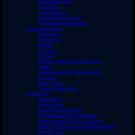
Bantal Menyusui
Kursi Bayi
Food Blenders
Peralatan Makan Bayi
Set Peralatan Makan Bayi
Perlengkapan Bayi
Sling Bayi
Soft Carrier
Stroller
Car Seat
Playard
Ayunan, Jumper & Bouncer Bayi
Walker
Tempat Duduk & Trailer Sepeda
Tas Anak
Koper Anak
Tali & Harness Bayi
Kamar Bayi
Matras Bayi
Selimut Bayi
Seprai Keranjang Bayi
Kelengkapan Alat Tidur Balita
Selimut Tebal & Bed Cover Bayi
Bantal, Pelindung & Sarung Bantal Bayi
Furnitur Bayi