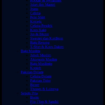
Hoodie & Sweatshirt
Jaket dan Mantel
Jeans
Celana
Polo Shirt
Kemeja
Celana Pendek
Kaus Kaki
Jas & Blazer
Sweater dan Kardigan
Baju Renang
T-Shirt & Kaos Dalam
Baju Muslim
Jubah Muslim
Aksesoris Muslim
Baju Muslimin
Kopiah
Pakaian Dalam
Celana Dalam
Pakaian Tidur
Boxer
Thongs & Lainnya
Sepatu Pria
Boots
Flip Flop & Sandal