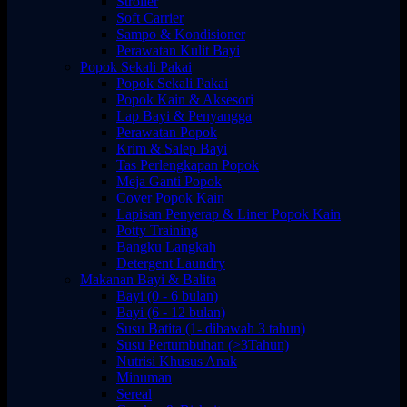
Stroller
Soft Carrier
Sampo & Kondisioner
Perawatan Kulit Bayi
Popok Sekali Pakai
Popok Sekali Pakai
Popok Kain & Aksesori
Lap Bayi & Penyangga
Perawatan Popok
Krim & Salep Bayi
Tas Perlengkapan Popok
Meja Ganti Popok
Cover Popok Kain
Lapisan Penyerap & Liner Popok Kain
Potty Training
Bangku Langkah
Detergent Laundry
Makanan Bayi & Balita
Bayi (0 - 6 bulan)
Bayi (6 - 12 bulan)
Susu Batita (1- dibawah 3 tahun)
Susu Pertumbuhan (>3Tahun)
Nutrisi Khusus Anak
Minuman
Sereal