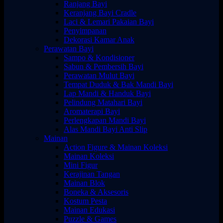
Ranjang Bayi
Keranjang Bayi Cradle
Laci & Lemari Pakaian Bayi
Penyimpanan
Dekorasi Kamar Anak
Perawatan Bayi
Sampo & Kondisioner
Sabun & Pembersih Bayi
Perawatan Mulut Bayi
Tempat Duduk & Bak Mandi Bayi
Lap Mandi & Handuk Bayi
Pelindung Matahari Bayi
Aromaterapi Bayi
Perlengkapan Mandi Bayi
Alas Mandi Bayi Anti Slip
Mainan
Action Figure & Mainan Koleksi
Mainan Koleksi
Mini Figur
Kerajinan Tangan
Mainan Blok
Boneka & Aksesoris
Kostum Pesta
Mainan Edukasi
Puzzle & Games