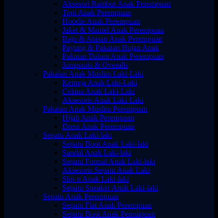
Aksesori Rambut Anak Perempuan
Topi Anak Perempuan
Hoodie Anak Perempuan
Jaket & Mantel Anak Perempuan
Baju & Atasan Anak Perempuan
Payung & Pakaian Hujan Anak
Pakaian Dalam Anak Perempuan
Jumpsuits & Overalls
Pakaian Anak Muslim Laki-Laki
Kemeja Anak Laki-Laki
Celana Anak Laki-Laki
Aksesoris Anak Laki-Laki
Pakaian Anak Muslim Perempuan
Hijab Anak Perempuan
Dress Anak Perempuan
Sepatu Anak Laki-laki
Sepatu Boot Anak Laki-laki
Sandal Anak Laki-laki
Sepatu Formal Anak Laki-laki
Aksesoris Sepatu Anak Laki
Slip-n Anak Laki-laki
Sepatu Sneaker Anak Laki-laki
Sepatu Anak Perempuan
Sepatu Flat Anak Perempuan
Sepatu Boot Anak Perempuan