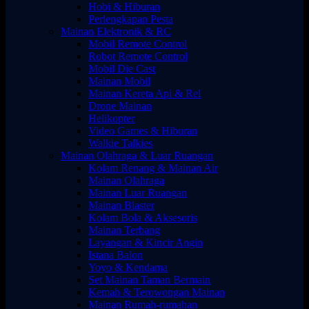
Hobi & Hiburan
Perlengkapan Pesta
Mainan Elektronik & RC
Mobil Remote Control
Robot Remote Control
Mobil Die Cast
Mainan Mobil
Mainan Kereta Api & Rel
Drone Mainan
Helikopter
Video Games & Hiburan
Walkie Talkies
Mainan Olahraga & Luar Ruangan
Kolam Renang & Mainan Air
Mainan Olahraga
Mainan Luar Ruangan
Mainan Blaster
Kolam Bola & Aksesoris
Mainan Terbang
Layangan & Kincir Angin
Istana Balon
Yoyo & Kendama
Set Mainan Taman Bermain
Kemah & Terowongan Mainan
Mainan Rumah-rumahan