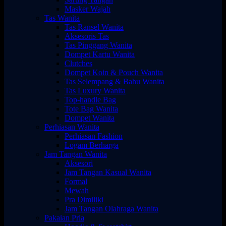
Masker Wajah
Tas Wanita
Tas Ransel Wanita
Aksesoris Tas
Tas Pinggang Wanita
Dompet Kartu Wanita
Clutches
Dompet Koin & Pouch Wanita
Tas Selempang & Bahu Wanita
Tas Luxury Wanita
Top-handle Bag
Tote Bag Wanita
Dompet Wanita
Perhiasan Wanita
Perhiasan Fashion
Logam Berharga
Jam Tangan Wanita
Aksesori
Jam Tangan Kasual Wanita
Formal
Mewah
Pra Dimiliki
Jam Tangan Olahraga Wanita
Pakaian Pria