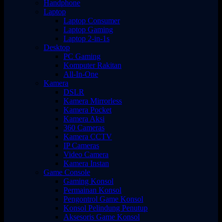
Handphone
Laptop
Laptop Consumer
Laptop Gaming
Laptop 2-in-1s
Desktop
PC Gaming
Komputer Rakitan
All-In-One
Kamera
DSLR
Kamera Mirrorless
Kamera Pocket
Kamera Aksi
360 Cameras
Kamera CCTV
IP Cameras
Video Camera
Kamera Instan
Game Console
Gaming Konsol
Permainan Konsol
Pengontrol Game Konsol
Konsol Pelindung Penutup
Aksesoris Game Konsol