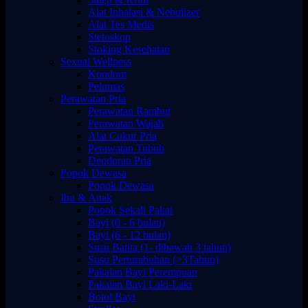
Alat Inhalasi & Nebulizer
Alat Tes Medis
Stetoskop
Stoking Kesehatan
Sexual Wellness
Kondom
Pelumas
Perawatan Pria
Perawatan Rambut
Perawatan Wajah
Alat Cukur Pria
Perawatan Tubuh
Deodoran Pria
Popok Dewasa
Popok Dewasa
Ibu & Anak
Popok Sekali Pakai
Bayi (0 - 6 bulan)
Bayi (6 - 12 bulan)
Susu Batita (1- dibawah 3 tahun)
Susu Pertumbuhan (>3Tahun)
Pakaian Bayi Perempuan
Pakaian Bayi Laki-Laki
Botol Bayi