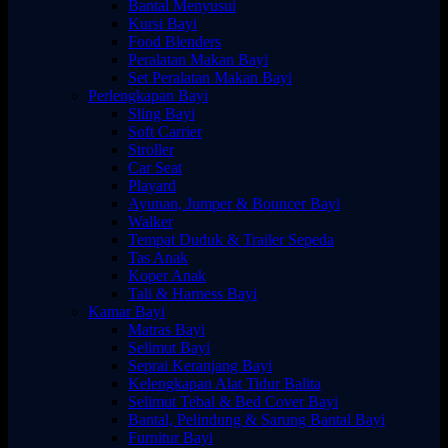
Bantal Menyusui
Kursi Bayi
Food Blenders
Peralatan Makan Bayi
Set Peralatan Makan Bayi
Perlengkapan Bayi
Sling Bayi
Soft Carrier
Stroller
Car Seat
Playard
Ayunan, Jumper & Bouncer Bayi
Walker
Tempat Duduk & Trailer Sepeda
Tas Anak
Koper Anak
Tali & Harness Bayi
Kamar Bayi
Matras Bayi
Selimut Bayi
Seprai Keranjang Bayi
Kelengkapan Alat Tidur Balita
Selimut Tebal & Bed Cover Bayi
Bantal, Pelindung & Sarung Bantal Bayi
Furnitur Bayi