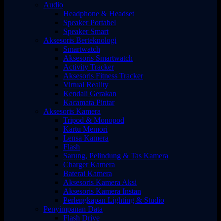
Audio
Headphone & Headset
Speaker Portabel
Speaker Smart
Aksesoris Berteknologi
Smartwatch
Aksesoris Smartwatch
Activity Tracker
Aksesoris Fitness Tracker
Virtual Reality
Kendali Gerakan
Kacamata Pintar
Aksesoris Kamera
Tripod & Monopod
Kartu Memori
Lensa Kamera
Flash
Sarung, Pelindung & Tas Kamera
Charger Kamera
Baterai Kamera
Aksesoris Kamera Aksi
Aksesoris Kamera Instan
Perlengkapan Lighting & Studio
Penyimpanan Data
Flash Drive