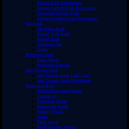
Sandal Anak Perempuan
Sepatu Formal Anak Perempuan
Aksesoris Sepatu Anak
Sepatu Sneaker Anak Perempuan
Tas Anak
Tas Bahu Anak
Ransel Troli Anak
Ransel Anak
Aksesoris Tas
Koper
Perhiasan Anak
Emas Murni
Perhiasan Fashion
Jam Tangan Anak
Jam Tangan Anak Laki-Laki
Jam Tangan Anak Perempuan
Perawatan Kulit
Serum Perawatan Wajah
Dermacare
Pelembab Wajah
Pembersih Wajah
Masker Wajah
Toner
Tabir Surya
Set Perawatan Wajah