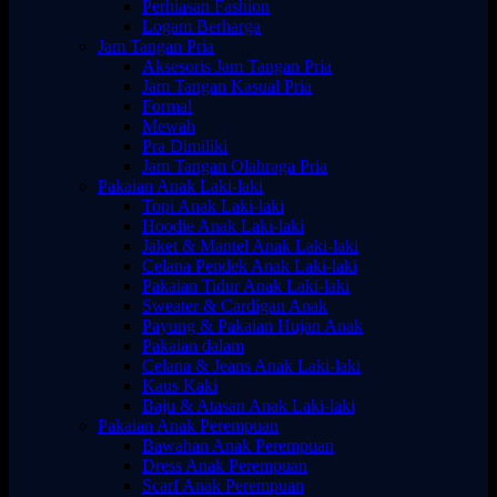
Perhiasan Fashion
Logam Berharga
Jam Tangan Pria
Aksesoris Jam Tangan Pria
Jam Tangan Kasual Pria
Formal
Mewah
Pra Dimiliki
Jam Tangan Olahraga Pria
Pakaian Anak Laki-laki
Topi Anak Laki-laki
Hoodie Anak Laki-laki
Jaket & Mantel Anak Laki-laki
Celana Pendek Anak Laki-laki
Pakaian Tidur Anak Laki-laki
Sweater & Cardigan Anak
Payung & Pakaian Hujan Anak
Pakaian dalam
Celana & Jeans Anak Laki-laki
Kaus Kaki
Baju & Atasan Anak Laki-laki
Pakaian Anak Perempuan
Bawahan Anak Perempuan
Dress Anak Perempuan
Scarf Anak Perempuan