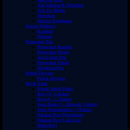
Alat Inhalasi & Nebulizer
Alat Tes Medis
Stetoskop
Stoking Kesehatan
Sexual Wellness
Kondom
Pelumas
Perawatan Pria
Perawatan Rambut
Perawatan Wajah
Alat Cukur Pria
Perawatan Tubuh
Deodoran Pria
Popok Dewasa
Popok Dewasa
Ibu & Anak
Popok Sekali Pakai
Bayi (0 - 6 bulan)
Bayi (6 - 12 bulan)
Susu Batita (1- dibawah 3 tahun)
Susu Pertumbuhan (>3Tahun)
Pakaian Bayi Perempuan
Pakaian Bayi Laki-Laki
Botol Bayi