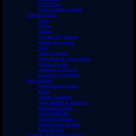
Front Panel
Water Cooling System
Pakaian Wanita
Jeans
Dress
Atasan
Sweater & Cardigan
Celana & Legging
Rok
Jaket & Mantel
Kaus Kaki & Celana Ketat
Celana Pendek
Jumpsuit & Playsuit
Hoodie & Sweatshirt
Baju Muslim
Perlengkapan Shalat
Hijab
Atasan Muslimah
Baju Muslim & Jumpsuit
Bawahan Muslim
Luaran Muslim
Aksesoris Muslim
Baju Renang Muslim
Baju Kurung
Lingerie, Baju Tidur & Santai