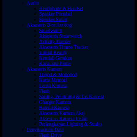
Audio
Headphone & Headset
Speaker Portabel
Speaker Smart
Aksesoris Berteknologi
Smartwatch
Aksesoris Smartwatch
Activity Tracker
Aksesoris Fitness Tracker
Virtual Reality
Kendali Gerakan
Kacamata Pintar
Aksesoris Kamera
Tripod & Monopod
Kartu Memori
Lensa Kamera
Flash
Sarung, Pelindung & Tas Kamera
Charger Kamera
Baterai Kamera
Aksesoris Kamera Aksi
Aksesoris Kamera Instan
Perlengkapan Lighting & Studio
Penyimpanan Data
Flash Drive