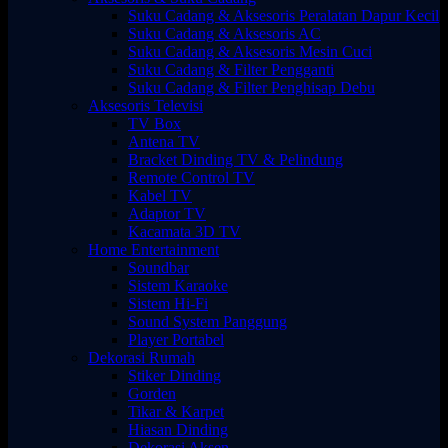
Suku Cadang & Aksesoris Peralatan Dapur Kecil
Suku Cadang & Aksesoris AC
Suku Cadang & Aksesoris Mesin Cuci
Suku Cadang & Filter Pengganti
Suku Cadang & Filter Penghisap Debu
Aksesoris Televisi
TV Box
Antena TV
Bracket Dinding TV & Pelindung
Remote Control TV
Kabel TV
Adaptor TV
Kacamata 3D TV
Home Entertainment
Soundbar
Sistem Karaoke
Sistem Hi-Fi
Sound System Panggung
Player Portabel
Dekorasi Rumah
Stiker Dinding
Gorden
Tikar & Karpet
Hiasan Dinding
Dekorasi Aksen