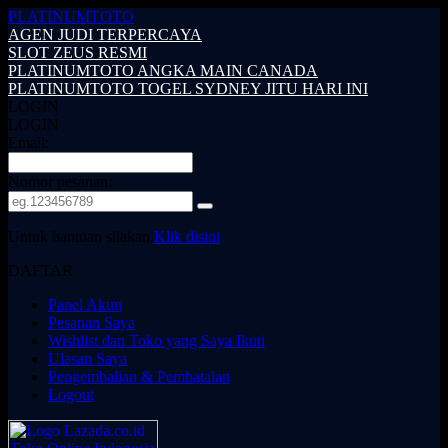
PLATINUMTOTO
AGEN JUDI TERPERCAYA
SLOT ZEUS RESMI
PLATINUMTOTO ANGKA MAIN CANADA
PLATINUMTOTO TOGEL SYDNEY JITU HARI INI
LOGIN
LOGIN
Email:
Nomor pesanan:
Untuk bantuan silakan,
Klik disini
DAFTAR
Panel Akun
Pesanan Saya
Wishlist dan Toko yang Saya Ikuti
Ulasan Saya
Pengembalian & Pembatalan
Logout