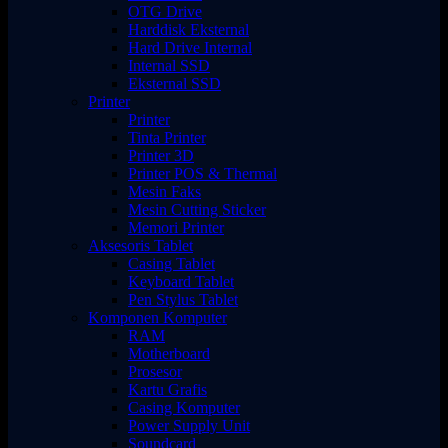
OTG Drive
Harddisk Eksternal
Hard Drive Internal
Internal SSD
Eksternal SSD
Printer
Printer
Tinta Printer
Printer 3D
Printer POS & Thermal
Mesin Faks
Mesin Cutting Sticker
Memori Printer
Aksesoris Tablet
Casing Tablet
Keyboard Tablet
Pen Stylus Tablet
Komponen Komputer
RAM
Motherboard
Prosesor
Kartu Grafis
Casing Komputer
Power Supply Unit
Soundcard