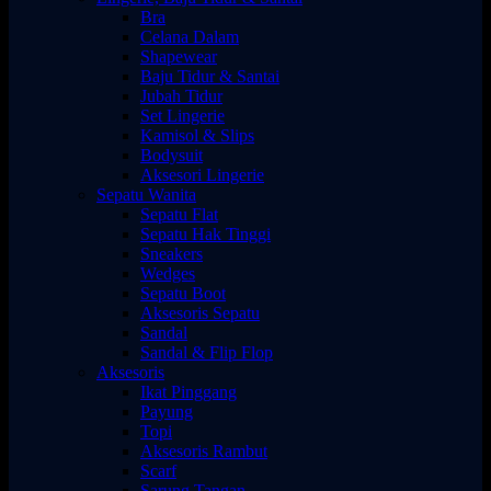
Bra
Celana Dalam
Shapewear
Baju Tidur & Santai
Jubah Tidur
Set Lingerie
Kamisol & Slips
Bodysuit
Aksesori Lingerie
Sepatu Wanita
Sepatu Flat
Sepatu Hak Tinggi
Sneakers
Wedges
Sepatu Boot
Aksesoris Sepatu
Sandal
Sandal & Flip Flop
Aksesoris
Ikat Pinggang
Payung
Topi
Aksesoris Rambut
Scarf
Sarung Tangan