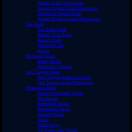
Sandal Anak Perempuan
Sepatu Formal Anak Perempuan
Aksesoris Sepatu Anak
Sepatu Sneaker Anak Perempuan
Tas Anak
Tas Bahu Anak
Ransel Troli Anak
Ransel Anak
Aksesoris Tas
Koper
Perhiasan Anak
Emas Murni
Perhiasan Fashion
Jam Tangan Anak
Jam Tangan Anak Laki-Laki
Jam Tangan Anak Perempuan
Perawatan Kulit
Serum Perawatan Wajah
Dermacare
Pelembab Wajah
Pembersih Wajah
Masker Wajah
Toner
Tabir Surya
Set Perawatan Wajah