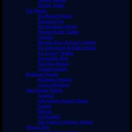
Masker Wajah
Tas Wanita
Tas Ransel Wanita
Aksesoris Tas
Tas Pinggang Wanita
Dompet Kartu Wanita
Clutches
Dompet Koin & Pouch Wanita
Tas Selempang & Bahu Wanita
Tas Luxury Wanita
Top-handle Bag
Tote Bag Wanita
Dompet Wanita
Perhiasan Wanita
Perhiasan Fashion
Logam Berharga
Jam Tangan Wanita
Aksesori
Jam Tangan Kasual Wanita
Formal
Mewah
Pra Dimiliki
Jam Tangan Olahraga Wanita
Pakaian Pria