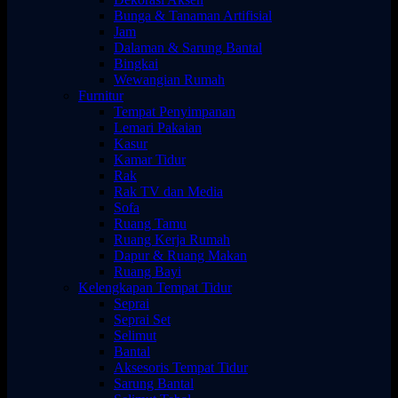
Bunga & Tanaman Artifisial
Jam
Dalaman & Sarung Bantal
Bingkai
Wewangian Rumah
Furnitur
Tempat Penyimpanan
Lemari Pakaian
Kasur
Kamar Tidur
Rak
Rak TV dan Media
Sofa
Ruang Tamu
Ruang Kerja Rumah
Dapur & Ruang Makan
Ruang Bayi
Kelengkapan Tempat Tidur
Seprai
Seprai Set
Selimut
Bantal
Aksesoris Tempat Tidur
Sarung Bantal