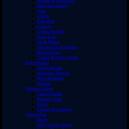
Hoodie & Sweatshirt
Jaket dan Mantel
Jeans
Celana
Polo Shirt
Kemeja
Celana Pendek
Kaus Kaki
Jas & Blazer
Sweater dan Kardigan
Baju Renang
T-Shirt & Kaos Dalam
Baju Muslim
Jubah Muslim
Aksesoris Muslim
Baju Muslimin
Kopiah
Pakaian Dalam
Celana Dalam
Pakaian Tidur
Boxer
Thongs & Lainnya
Sepatu Pria
Boots
Flip Flop & Sandal