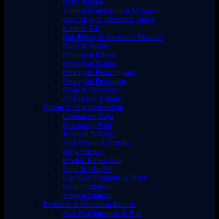
Botol minum
Tempat Penyimpanan Makanan
Alas Meja & Aksesoris Dapur
Kopi & Teh
Rak Piring & Aksesoris Wastafel
Panci & Wajan
Perangkat Minum
Perangkat Makan
Perangkat Pemanggang
Perangkat Penyajian
Pisau & Aksesoris
Alat Dapur Lainnya
Binatu & Alat Kebersihan
Gantungan Baju
Keranjang Baju
Jemuran Pakaian
Alat Binatu & Setrika
Meja Setrika
Produk Kebersihan
Sapu & Alat Pel
Lap Kain Penghilang Debu
Sikat Pembersih
Tempat Sampah
Perkakas & Perbaikan Rumah
Alat Penyimpanan & Rak