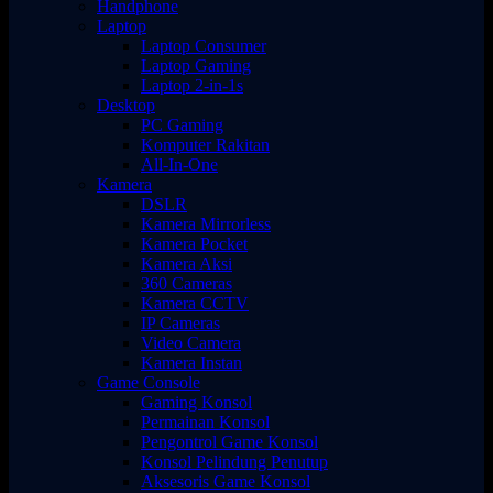
Handphone
Laptop
Laptop Consumer
Laptop Gaming
Laptop 2-in-1s
Desktop
PC Gaming
Komputer Rakitan
All-In-One
Kamera
DSLR
Kamera Mirrorless
Kamera Pocket
Kamera Aksi
360 Cameras
Kamera CCTV
IP Cameras
Video Camera
Kamera Instan
Game Console
Gaming Konsol
Permainan Konsol
Pengontrol Game Konsol
Konsol Pelindung Penutup
Aksesoris Game Konsol