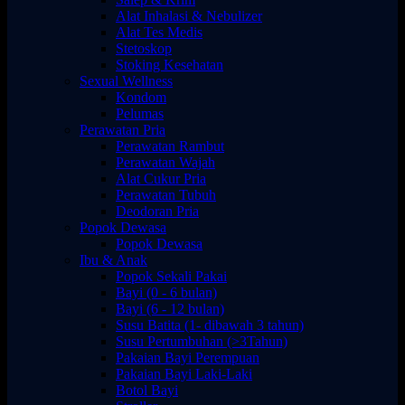
Alat Inhalasi & Nebulizer
Alat Tes Medis
Stetoskop
Stoking Kesehatan
Sexual Wellness
Kondom
Pelumas
Perawatan Pria
Perawatan Rambut
Perawatan Wajah
Alat Cukur Pria
Perawatan Tubuh
Deodoran Pria
Popok Dewasa
Popok Dewasa
Ibu & Anak
Popok Sekali Pakai
Bayi (0 - 6 bulan)
Bayi (6 - 12 bulan)
Susu Batita (1- dibawah 3 tahun)
Susu Pertumbuhan (>3Tahun)
Pakaian Bayi Perempuan
Pakaian Bayi Laki-Laki
Botol Bayi