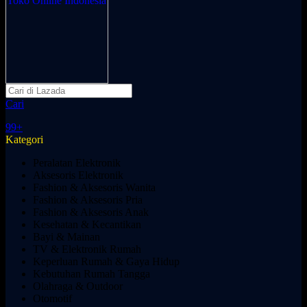
Cari
99+
Kategori
Peralatan Elektronik
Aksesoris Elektronik
Fashion & Aksesoris Wanita
Fashion & Aksesoris Pria
Fashion & Aksesoris Anak
Kesehatan & Kecantikan
Bayi & Mainan
TV & Elektronik Rumah
Keperluan Rumah & Gaya Hidup
Kebutuhan Rumah Tangga
Olahraga & Outdoor
Otomotif