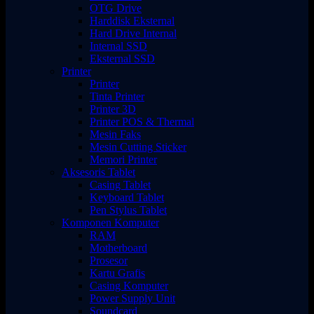
OTG Drive
Harddisk Eksternal
Hard Drive Internal
Internal SSD
Eksternal SSD
Printer
Printer
Tinta Printer
Printer 3D
Printer POS & Thermal
Mesin Faks
Mesin Cutting Sticker
Memori Printer
Aksesoris Tablet
Casing Tablet
Keyboard Tablet
Pen Stylus Tablet
Komponen Komputer
RAM
Motherboard
Prosesor
Kartu Grafis
Casing Komputer
Power Supply Unit
Soundcard