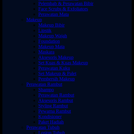
Pelembab & Perawatan Bibir
Face Scrubs & Exfoliators
Perawatan Mata
Makeup
Makeup Bibir
Lipstik
Makeup Wajah
Foundation
Makeup Mata
Maskara
Aksesoris Makeup
Set Kuas & Kuas Makeup
Perawatan Kuku
Set Makeup & Palet
Pembersih Makeup
Perawatan Rambut
Shampo
Perawatan Rambut
Aksesoris Rambut
Styling Rambut
Pewarna Rambut
Kondisioner
Paket Hadiah
Perawatan Tubuh
Losion Tubuh