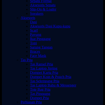
Sepatu Formal
Aksesoris Sepatu
Slip-On & Loafer
Sneakers
Aksesoris
Dasi
Aksesoris Dasi Kupu-kupu
Scarf
Payung
Ikat Pinggang
Topi
Sarung Tangan
Braces
Face Mask
Tas Pria
Tas Ransel Pria
Tas Laptop Jinjing
Dompet Kartu Pria
Dompet Koin & Pouch Pria
Tas Selempang Pria
Tas Laptop Bahu & Messenger
Tote Bag Pria
Tas Pinggang
Dompet Pria
Perhiasan Pria