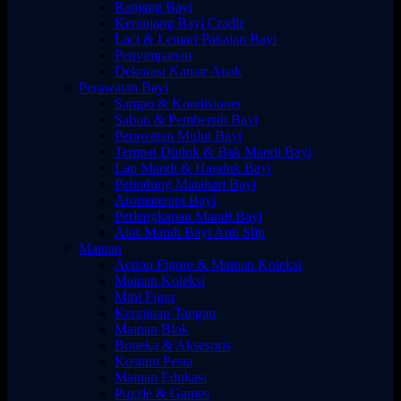
Ranjang Bayi
Keranjang Bayi Cradle
Laci & Lemari Pakaian Bayi
Penyimpanan
Dekorasi Kamar Anak
Perawatan Bayi
Sampo & Kondisioner
Sabun & Pembersih Bayi
Perawatan Mulut Bayi
Tempat Duduk & Bak Mandi Bayi
Lap Mandi & Handuk Bayi
Pelindung Matahari Bayi
Aromaterapi Bayi
Perlengkapan Mandi Bayi
Alas Mandi Bayi Anti Slip
Mainan
Action Figure & Mainan Koleksi
Mainan Koleksi
Mini Figur
Kerajinan Tangan
Mainan Blok
Boneka & Aksesoris
Kostum Pesta
Mainan Edukasi
Puzzle & Games