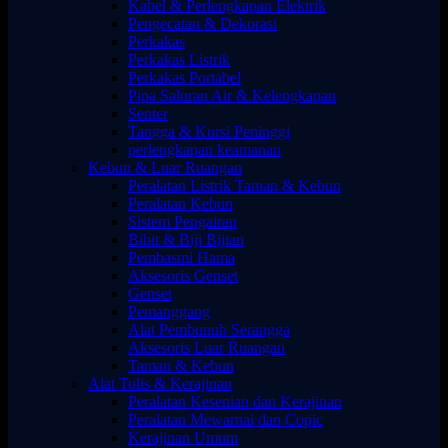
Kabel & Perlengkapan Elektrik
Pengecatan & Dekorasi
Perkakas
Perkakas Listrik
Perkakas Portabel
Pipa Saluran Air & Kelengkapan
Senter
Tangga & Kursi Peninggi
perlengkapan keamanan
Kebun & Luar Ruangan
Peralatan Listrik Taman & Kebun
Peralatan Kebun
Sistem Pengairan
Bibit & Biji Bijian
Pembasmi Hama
Aksesoris Genset
Genset
Pemanggang
Alat Pembunuh Serangga
Aksesoris Luar Ruangan
Taman & Kebun
Alat Tulis & Kerajinan
Peralatan Kesenian dan Kerajinan
Peralatan Mewarnai dan Copic
Kerajinan Umum