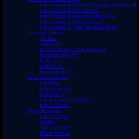
Suku Cadang & Aksesoris Peralatan Dapur Kecil
Suku Cadang & Aksesoris AC
Suku Cadang & Aksesoris Mesin Cuci
Suku Cadang & Filter Pengganti
Suku Cadang & Filter Penghisap Debu
Aksesoris Televisi
TV Box
Antena TV
Bracket Dinding TV & Pelindung
Remote Control TV
Kabel TV
Adaptor TV
Kacamata 3D TV
Home Entertainment
Soundbar
Sistem Karaoke
Sistem Hi-Fi
Sound System Panggung
Player Portabel
Dekorasi Rumah
Stiker Dinding
Gorden
Tikar & Karpet
Hiasan Dinding
Dekorasi Aksen