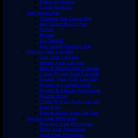
Perhiasan Fashion
Logam Berharga
Jam Tangan Pria
Aksesoris Jam Tangan Pria
Jam Tangan Kasual Pria
Formal
Mewah
Pra Dimiliki
Jam Tangan Olahraga Pria
Pakaian Anak Laki-laki
Topi Anak Laki-laki
Hoodie Anak Laki-laki
Jaket & Mantel Anak Laki-laki
Celana Pendek Anak Laki-laki
Pakaian Tidur Anak Laki-laki
Sweater & Cardigan Anak
Payung & Pakaian Hujan Anak
Pakaian dalam
Celana & Jeans Anak Laki-laki
Kaus Kaki
Baju & Atasan Anak Laki-laki
Pakaian Anak Perempuan
Bawahan Anak Perempuan
Dress Anak Perempuan
Scarf Anak Perempuan