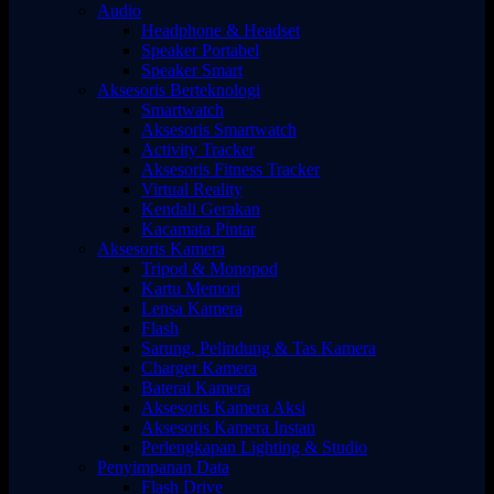
Audio
Headphone & Headset
Speaker Portabel
Speaker Smart
Aksesoris Berteknologi
Smartwatch
Aksesoris Smartwatch
Activity Tracker
Aksesoris Fitness Tracker
Virtual Reality
Kendali Gerakan
Kacamata Pintar
Aksesoris Kamera
Tripod & Monopod
Kartu Memori
Lensa Kamera
Flash
Sarung, Pelindung & Tas Kamera
Charger Kamera
Baterai Kamera
Aksesoris Kamera Aksi
Aksesoris Kamera Instan
Perlengkapan Lighting & Studio
Penyimpanan Data
Flash Drive