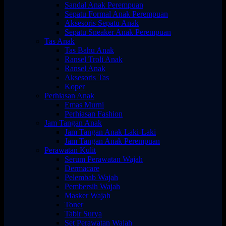
Sandal Anak Perempuan
Sepatu Formal Anak Perempuan
Aksesoris Sepatu Anak
Sepatu Sneaker Anak Perempuan
Tas Anak
Tas Bahu Anak
Ransel Troli Anak
Ransel Anak
Aksesoris Tas
Koper
Perhiasan Anak
Emas Murni
Perhiasan Fashion
Jam Tangan Anak
Jam Tangan Anak Laki-Laki
Jam Tangan Anak Perempuan
Perawatan Kulit
Serum Perawatan Wajah
Dermacare
Pelembab Wajah
Pembersih Wajah
Masker Wajah
Toner
Tabir Surya
Set Perawatan Wajah