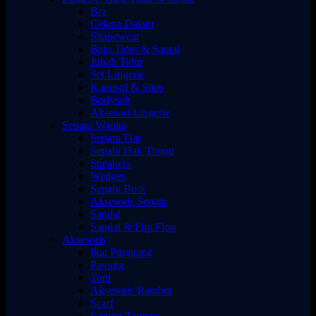
Bra
Celana Dalam
Shapewear
Baju Tidur & Santai
Jubah Tidur
Set Lingerie
Kamisol & Slips
Bodysuit
Aksesori Lingerie
Sepatu Wanita
Sepatu Flat
Sepatu Hak Tinggi
Sneakers
Wedges
Sepatu Boot
Aksesoris Sepatu
Sandal
Sandal & Flip Flop
Aksesoris
Ikat Pinggang
Payung
Topi
Aksesoris Rambut
Scarf
Sarung Tangan