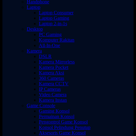
Handphone
Laptop
Laptop Consumer
Laptop Gaming
Laptop 2-in-1s
Desktop
PC Gaming
Komputer Rakitan
All-In-One
Kamera
DSLR
Kamera Mirrorless
Kamera Pocket
Kamera Aksi
360 Cameras
Kamera CCTV
IP Cameras
Video Camera
Kamera Instan
Game Console
Gaming Konsol
Permainan Konsol
Pengontrol Game Konsol
Konsol Pelindung Penutup
Aksesoris Game Konsol