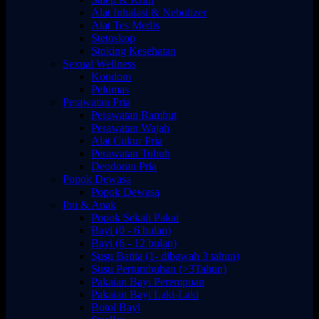
Alat Inhalasi & Nebulizer
Alat Tes Medis
Stetoskop
Stoking Kesehatan
Sexual Wellness
Kondom
Pelumas
Perawatan Pria
Perawatan Rambut
Perawatan Wajah
Alat Cukur Pria
Perawatan Tubuh
Deodoran Pria
Popok Dewasa
Popok Dewasa
Ibu & Anak
Popok Sekali Pakai
Bayi (0 - 6 bulan)
Bayi (6 - 12 bulan)
Susu Batita (1- dibawah 3 tahun)
Susu Pertumbuhan (>3Tahun)
Pakaian Bayi Perempuan
Pakaian Bayi Laki-Laki
Botol Bayi