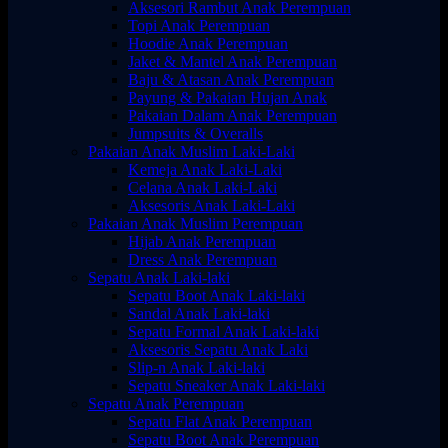
Aksesori Rambut Anak Perempuan
Topi Anak Perempuan
Hoodie Anak Perempuan
Jaket & Mantel Anak Perempuan
Baju & Atasan Anak Perempuan
Payung & Pakaian Hujan Anak
Pakaian Dalam Anak Perempuan
Jumpsuits & Overalls
Pakaian Anak Muslim Laki-Laki
Kemeja Anak Laki-Laki
Celana Anak Laki-Laki
Aksesoris Anak Laki-Laki
Pakaian Anak Muslim Perempuan
Hijab Anak Perempuan
Dress Anak Perempuan
Sepatu Anak Laki-laki
Sepatu Boot Anak Laki-laki
Sandal Anak Laki-laki
Sepatu Formal Anak Laki-laki
Aksesoris Sepatu Anak Laki
Slip-n Anak Laki-laki
Sepatu Sneaker Anak Laki-laki
Sepatu Anak Perempuan
Sepatu Flat Anak Perempuan
Sepatu Boot Anak Perempuan