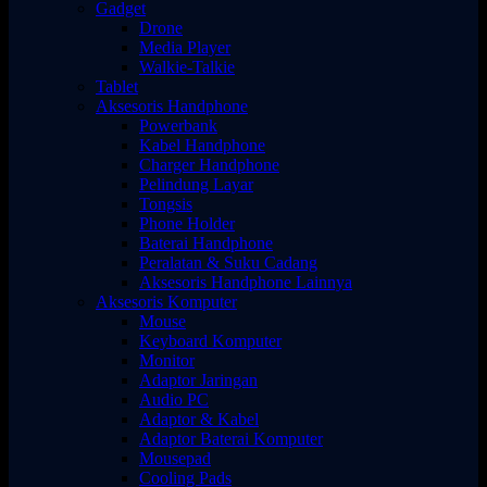
Gadget
Drone
Media Player
Walkie-Talkie
Tablet
Aksesoris Handphone
Powerbank
Kabel Handphone
Charger Handphone
Pelindung Layar
Tongsis
Phone Holder
Baterai Handphone
Peralatan & Suku Cadang
Aksesoris Handphone Lainnya
Aksesoris Komputer
Mouse
Keyboard Komputer
Monitor
Adaptor Jaringan
Audio PC
Adaptor & Kabel
Adaptor Baterai Komputer
Mousepad
Cooling Pads