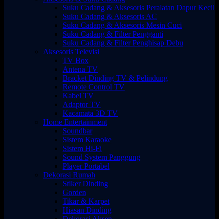
Suku Cadang & Aksesoris Peralatan Dapur Kecil
Suku Cadang & Aksesoris AC
Suku Cadang & Aksesoris Mesin Cuci
Suku Cadang & Filter Pengganti
Suku Cadang & Filter Penghisap Debu
Aksesoris Televisi
TV Box
Antena TV
Bracket Dinding TV & Pelindung
Remote Control TV
Kabel TV
Adaptor TV
Kacamata 3D TV
Home Entertainment
Soundbar
Sistem Karaoke
Sistem Hi-Fi
Sound System Panggung
Player Portabel
Dekorasi Rumah
Stiker Dinding
Gorden
Tikar & Karpet
Hiasan Dinding
Dekorasi Aksen