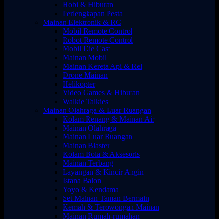
Hobi & Hiburan
Perlengkapan Pesta
Mainan Elektronik & RC
Mobil Remote Control
Robot Remote Control
Mobil Die Cast
Mainan Mobil
Mainan Kereta Api & Rel
Drone Mainan
Helikopter
Video Games & Hiburan
Walkie Talkies
Mainan Olahraga & Luar Ruangan
Kolam Renang & Mainan Air
Mainan Olahraga
Mainan Luar Ruangan
Mainan Blaster
Kolam Bola & Aksesoris
Mainan Terbang
Layangan & Kincir Angin
Istana Balon
Yoyo & Kendama
Set Mainan Taman Bermain
Kemah & Terowongan Mainan
Mainan Rumah-rumahan