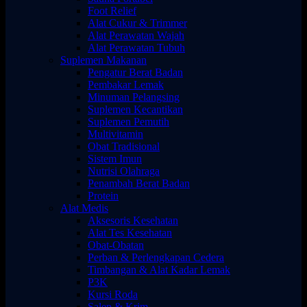
Foot Relief
Alat Cukur & Trimmer
Alat Perawatan Wajah
Alat Perawatan Tubuh
Suplemen Makanan
Pengatur Berat Badan
Pembakar Lemak
Minuman Pelangsing
Suplemen Kecantikan
Suplemen Pemutih
Multivitamin
Obat Tradisional
Sistem Imun
Nutrisi Olahraga
Penambah Berat Badan
Protein
Alat Medis
Aksesoris Kesehatan
Alat Tes Kesehatan
Obat-Obatan
Perban & Perlengkapan Cedera
Timbangan & Alat Kadar Lemak
P3K
Kursi Roda
Salep & Krim