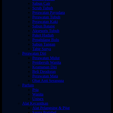
Sabun Cair
Scrub Tubuh
Perawatan Payudara
Perawatan Tubuh
Perawatan Kaki
Sabun Batang
Aksesoris Tubuh
Paket Hadiah
Penghilang Bulu
Sabun Tangan
Tabir Surya
Perawatan Diri
Perawatan Mulut
Pembersih Wanita
Keamanan Diri
Beli Deodoran
Perawatan Mata
Obat Anti Serangga
Parfum
Pria
Wanita
Unisex
Alat Kecantikan
Alat Pelangsing & Pijat
Sauna Portabel