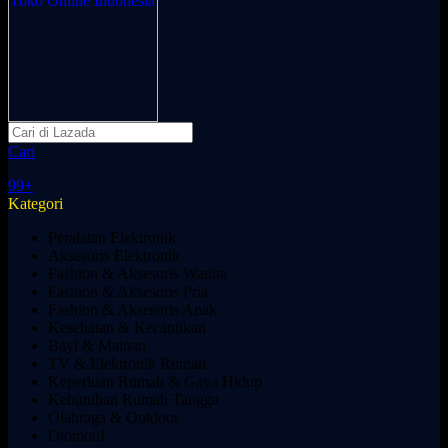
Cari
99+
Kategori
Peralatan Elektronik
Aksesoris Elektronik
Fashion & Aksesoris Wanita
Fashion & Aksesoris Pria
Fashion & Aksesoris Anak
Kesehatan & Kecantikan
Bayi & Mainan
TV & Elektronik Rumah
Keperluan Rumah & Gaya Hidup
Kebutuhan Rumah Tangga
Olahraga & Outdoor
Otomotif