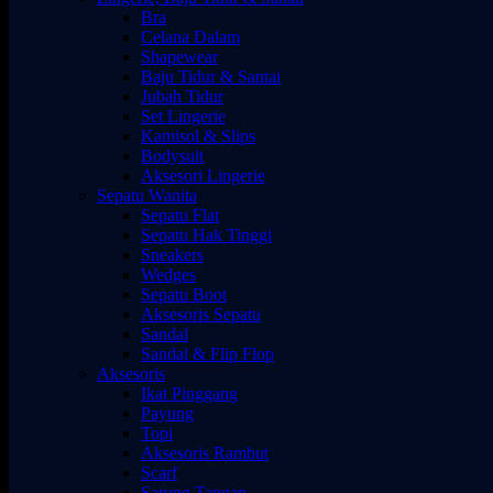
Bra
Celana Dalam
Shapewear
Baju Tidur & Santai
Jubah Tidur
Set Lingerie
Kamisol & Slips
Bodysuit
Aksesori Lingerie
Sepatu Wanita
Sepatu Flat
Sepatu Hak Tinggi
Sneakers
Wedges
Sepatu Boot
Aksesoris Sepatu
Sandal
Sandal & Flip Flop
Aksesoris
Ikat Pinggang
Payung
Topi
Aksesoris Rambut
Scarf
Sarung Tangan