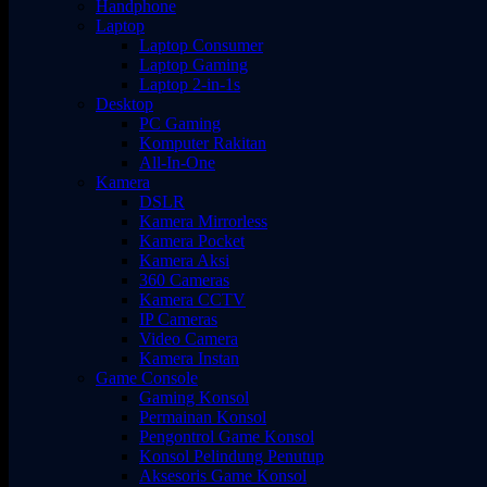
Handphone
Laptop
Laptop Consumer
Laptop Gaming
Laptop 2-in-1s
Desktop
PC Gaming
Komputer Rakitan
All-In-One
Kamera
DSLR
Kamera Mirrorless
Kamera Pocket
Kamera Aksi
360 Cameras
Kamera CCTV
IP Cameras
Video Camera
Kamera Instan
Game Console
Gaming Konsol
Permainan Konsol
Pengontrol Game Konsol
Konsol Pelindung Penutup
Aksesoris Game Konsol