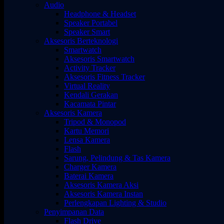
Audio
Headphone & Headset
Speaker Portabel
Speaker Smart
Aksesoris Berteknologi
Smartwatch
Aksesoris Smartwatch
Activity Tracker
Aksesoris Fitness Tracker
Virtual Reality
Kendali Gerakan
Kacamata Pintar
Aksesoris Kamera
Tripod & Monopod
Kartu Memori
Lensa Kamera
Flash
Sarung, Pelindung & Tas Kamera
Charger Kamera
Baterai Kamera
Aksesoris Kamera Aksi
Aksesoris Kamera Instan
Perlengkapan Lighting & Studio
Penyimpanan Data
Flash Drive