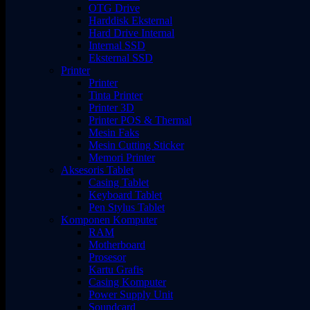
OTG Drive
Harddisk Eksternal
Hard Drive Internal
Internal SSD
Eksternal SSD
Printer
Printer
Tinta Printer
Printer 3D
Printer POS & Thermal
Mesin Faks
Mesin Cutting Sticker
Memori Printer
Aksesoris Tablet
Casing Tablet
Keyboard Tablet
Pen Stylus Tablet
Komponen Komputer
RAM
Motherboard
Prosesor
Kartu Grafis
Casing Komputer
Power Supply Unit
Soundcard