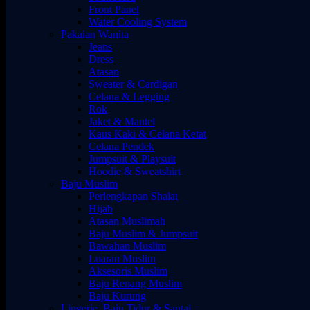
Front Panel
Water Cooling System
Pakaian Wanita
Jeans
Dress
Atasan
Sweater & Cardigan
Celana & Legging
Rok
Jaket & Mantel
Kaus Kaki & Celana Ketat
Celana Pendek
Jumpsuit & Playsuit
Hoodie & Sweatshirt
Baju Muslim
Perlengkapan Shalat
Hijab
Atasan Muslimah
Baju Muslim & Jumpsuit
Bawahan Muslim
Luaran Muslim
Aksesoris Muslim
Baju Renang Muslim
Baju Kurung
Lingerie, Baju Tidur & Santai