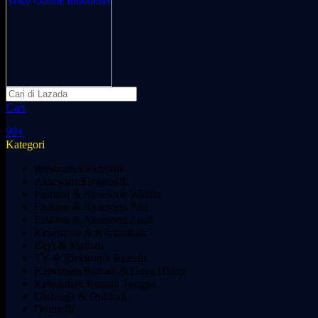
Cari
99+
Kategori
Peralatan Elektronik
Aksesoris Elektronik
Fashion & Aksesoris Wanita
Fashion & Aksesoris Pria
Fashion & Aksesoris Anak
Kesehatan & Kecantikan
Bayi & Mainan
TV & Elektronik Rumah
Keperluan Rumah & Gaya Hidup
Kebutuhan Rumah Tangga
Olahraga & Outdoor
Otomotif