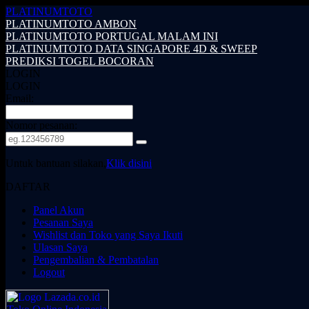
PLATINUMTOTO
PLATINUMTOTO AMBON
PLATINUMTOTO PORTUGAL MALAM INI
PLATINUMTOTO DATA SINGAPORE 4D & SWEEP
PREDIKSI TOGEL BOCORAN
LOGIN
LOGIN
Email:
Nomor pesanan:
Untuk bantuan silakan,
Klik disini
DAFTAR
Panel Akun
Pesanan Saya
Wishlist dan Toko yang Saya Ikuti
Ulasan Saya
Pengembalian & Pembatalan
Logout