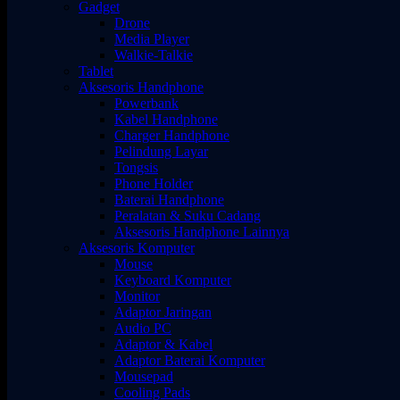
Gadget
Drone
Media Player
Walkie-Talkie
Tablet
Aksesoris Handphone
Powerbank
Kabel Handphone
Charger Handphone
Pelindung Layar
Tongsis
Phone Holder
Baterai Handphone
Peralatan & Suku Cadang
Aksesoris Handphone Lainnya
Aksesoris Komputer
Mouse
Keyboard Komputer
Monitor
Adaptor Jaringan
Audio PC
Adaptor & Kabel
Adaptor Baterai Komputer
Mousepad
Cooling Pads