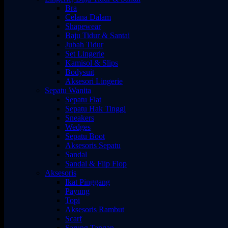
Bra
Celana Dalam
Shapewear
Baju Tidur & Santai
Jubah Tidur
Set Lingerie
Kamisol & Slips
Bodysuit
Aksesori Lingerie
Sepatu Wanita
Sepatu Flat
Sepatu Hak Tinggi
Sneakers
Wedges
Sepatu Boot
Aksesoris Sepatu
Sandal
Sandal & Flip Flop
Aksesoris
Ikat Pinggang
Payung
Topi
Aksesoris Rambut
Scarf
Sarung Tangan