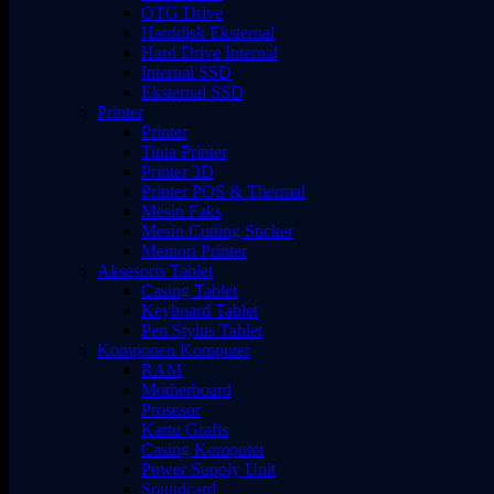
OTG Drive
Harddisk Eksternal
Hard Drive Internal
Internal SSD
Eksternal SSD
Printer
Printer
Tinta Printer
Printer 3D
Printer POS & Thermal
Mesin Faks
Mesin Cutting Sticker
Memori Printer
Aksesoris Tablet
Casing Tablet
Keyboard Tablet
Pen Stylus Tablet
Komponen Komputer
RAM
Motherboard
Prosesor
Kartu Grafis
Casing Komputer
Power Supply Unit
Soundcard