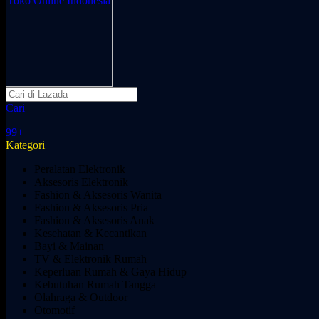
Cari
99+
Kategori
Peralatan Elektronik
Aksesoris Elektronik
Fashion & Aksesoris Wanita
Fashion & Aksesoris Pria
Fashion & Aksesoris Anak
Kesehatan & Kecantikan
Bayi & Mainan
TV & Elektronik Rumah
Keperluan Rumah & Gaya Hidup
Kebutuhan Rumah Tangga
Olahraga & Outdoor
Otomotif