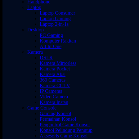
Handphone
Laptop
Laptop Consumer
Laptop Gaming
Laptop 2-in-1s
Desktop
PC Gaming
Komputer Rakitan
All-In-One
Kamera
DSLR
Kamera Mirrorless
Kamera Pocket
Kamera Aksi
360 Cameras
Kamera CCTV
IP Cameras
Video Camera
Kamera Instan
Game Console
Gaming Konsol
Permainan Konsol
Pengontrol Game Konsol
Konsol Pelindung Penutup
Aksesoris Game Konsol