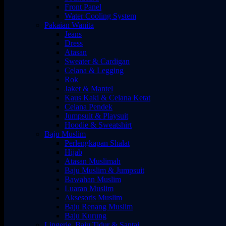
Front Panel
Water Cooling System
Pakaian Wanita
Jeans
Dress
Atasan
Sweater & Cardigan
Celana & Legging
Rok
Jaket & Mantel
Kaus Kaki & Celana Ketat
Celana Pendek
Jumpsuit & Playsuit
Hoodie & Sweatshirt
Baju Muslim
Perlengkapan Shalat
Hijab
Atasan Muslimah
Baju Muslim & Jumpsuit
Bawahan Muslim
Luaran Muslim
Aksesoris Muslim
Baju Renang Muslim
Baju Kurung
Lingerie, Baju Tidur & Santai