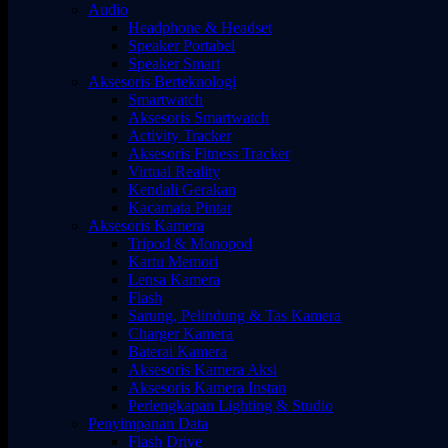
Audio
Headphone & Headset
Speaker Portabel
Speaker Smart
Aksesoris Berteknologi
Smartwatch
Aksesoris Smartwatch
Activity Tracker
Aksesoris Fitness Tracker
Virtual Reality
Kendali Gerakan
Kacamata Pintar
Aksesoris Kamera
Tripod & Monopod
Kartu Memori
Lensa Kamera
Flash
Sarung, Pelindung & Tas Kamera
Charger Kamera
Baterai Kamera
Aksesoris Kamera Aksi
Aksesoris Kamera Instan
Perlengkapan Lighting & Studio
Penyimpanan Data
Flash Drive