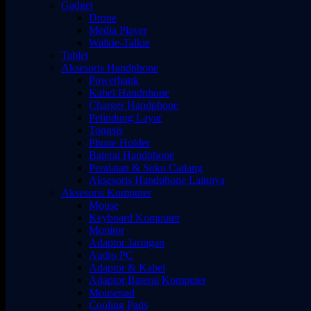
Gadget
Drone
Media Player
Walkie-Talkie
Tablet
Aksesoris Handphone
Powerbank
Kabel Handphone
Charger Handphone
Pelindung Layar
Tongsis
Phone Holder
Baterai Handphone
Peralatan & Suku Cadang
Aksesoris Handphone Lainnya
Aksesoris Komputer
Mouse
Keyboard Komputer
Monitor
Adaptor Jaringan
Audio PC
Adaptor & Kabel
Adaptor Baterai Komputer
Mousepad
Cooling Pads