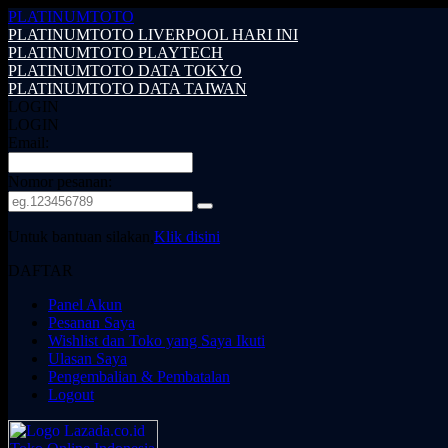
PLATINUMTOTO
PLATINUMTOTO LIVERPOOL HARI INI
PLATINUMTOTO PLAYTECH
PLATINUMTOTO DATA TOKYO
PLATINUMTOTO DATA TAIWAN
LOGIN
LOGIN
Email:
Nomor pesanan:
Untuk bantuan silakan,
Klik disini
DAFTAR
Panel Akun
Pesanan Saya
Wishlist dan Toko yang Saya Ikuti
Ulasan Saya
Pengembalian & Pembatalan
Logout