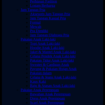
Perhiasan Fashion
Logam Berharga
Jam Tangan Pria
Aksesoris Jam Tangan Pria
Jam Tangan Kasual Pria
Formal
Mewah
Pra Dimiliki
Jam Tangan Olahraga Pria
Pakaian Anak Laki-laki
Topi Anak Laki-laki
Hoodie Anak Laki-laki
Jaket & Mantel Anak Laki-laki
Celana Pendek Anak Laki-laki
Pakaian Tidur Anak Laki-laki
Sweater & Cardigan Anak
Payung & Pakaian Hujan Anak
Pakaian dalam
Celana & Jeans Anak Laki-laki
Kaus Kaki
Baju & Atasan Anak Laki-laki
Pakaian Anak Perempuan
Bawahan Anak Perempuan
Dress Anak Perempuan
Scarf Anak Perempuan