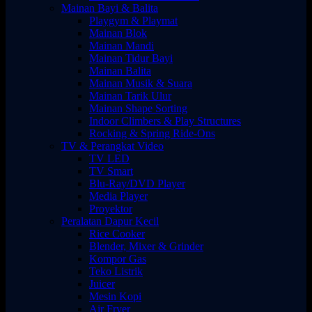
Mainan Bayi & Balita
Playgym & Playmat
Mainan Blok
Mainan Mandi
Mainan Tidur Bayi
Mainan Balita
Mainan Musik & Suara
Mainan Tarik Ulur
Mainan Shape Sorting
Indoor Climbers & Play Structures
Rocking & Spring Ride-Ons
TV & Perangkat Video
TV LED
TV Smart
Blu-Ray/DVD Player
Media Player
Proyektor
Peralatan Dapur Kecil
Rice Cooker
Blender, Mixer & Grinder
Kompor Gas
Teko Listrik
Juicer
Mesin Kopi
Air Fryer