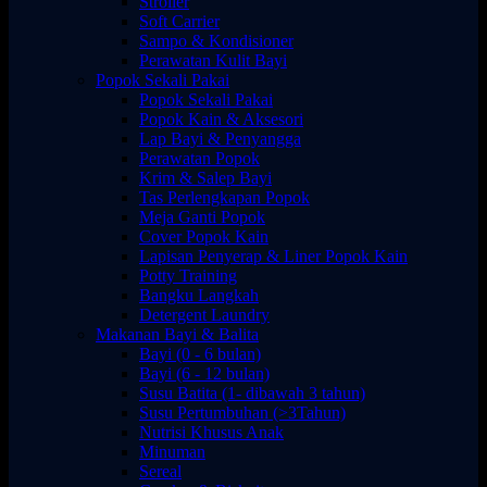
Stroller
Soft Carrier
Sampo & Kondisioner
Perawatan Kulit Bayi
Popok Sekali Pakai
Popok Sekali Pakai
Popok Kain & Aksesori
Lap Bayi & Penyangga
Perawatan Popok
Krim & Salep Bayi
Tas Perlengkapan Popok
Meja Ganti Popok
Cover Popok Kain
Lapisan Penyerap & Liner Popok Kain
Potty Training
Bangku Langkah
Detergent Laundry
Makanan Bayi & Balita
Bayi (0 - 6 bulan)
Bayi (6 - 12 bulan)
Susu Batita (1- dibawah 3 tahun)
Susu Pertumbuhan (>3Tahun)
Nutrisi Khusus Anak
Minuman
Sereal