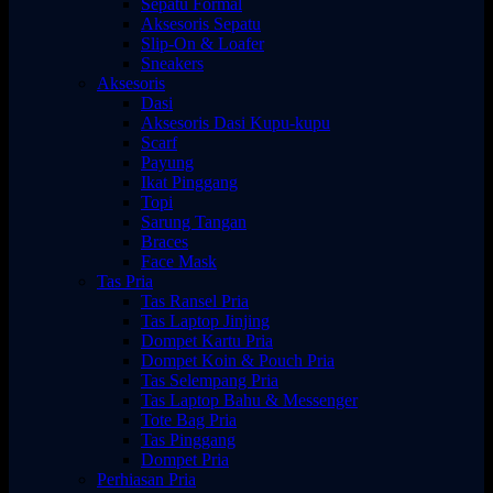
Sepatu Formal
Aksesoris Sepatu
Slip-On & Loafer
Sneakers
Aksesoris
Dasi
Aksesoris Dasi Kupu-kupu
Scarf
Payung
Ikat Pinggang
Topi
Sarung Tangan
Braces
Face Mask
Tas Pria
Tas Ransel Pria
Tas Laptop Jinjing
Dompet Kartu Pria
Dompet Koin & Pouch Pria
Tas Selempang Pria
Tas Laptop Bahu & Messenger
Tote Bag Pria
Tas Pinggang
Dompet Pria
Perhiasan Pria