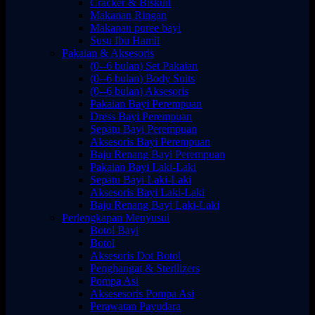
Cracker & Biskuit
Makanan Ringan
Makanan puree bayi
Susu Ibu Hamil
Pakaian & Aksesoris
(0--6 bulan) Set Pakaian
(0--6 bulan) Body Suits
(0--6 bulan) Aksesoris
Pakaian Bayi Perempuan
Dress Bayi Perempuan
Sepatu Bayi Perempuan
Aksesoris Bayi Perempuan
Baju Renang Bayi Perempuan
Pakaian Bayi Laki-Laki
Sepatu Bayi Laki-Laki
Aksesoris Bayi Laki-Laki
Baju Renang Bayi Laki-Laki
Perlengkapan Menyusui
Botol Bayi
Botol
Aksesoris Dot Botol
Penghangat & Sterilizers
Pompa Asi
Aksesesoris Pompa Asi
Perawatan Payudara