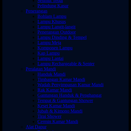
Selimut Tebal
Pelindung Kasur
Penerangan
Bohlam Lampu
Lampu Khusus
Lampu Langit-langit
Penerangan Outdoor
Lampu Dinding & Tempel
Lampu Meja
Komponen Lampu
Kap Lampu
Lampu Lantai
Lampu Rechargeable & Senter
Peralatan Mandi
Handuk Mandi
Timbangan Kamar Mandi
Wadah Penyimpanan Kamar Mandi
Rak Kamar Mandi
Gantungan Handuk & Penghangat
Tempat & Gantungan Shower
Keset Kamar Mandi
Jubah & Kimono Mandi
Tirai Shower
Cermin Kamar Mandi
Alat Dapur