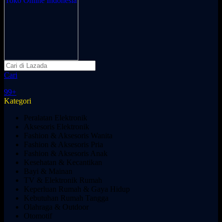
Cari
99+
Kategori
Peralatan Elektronik
Aksesoris Elektronik
Fashion & Aksesoris Wanita
Fashion & Aksesoris Pria
Fashion & Aksesoris Anak
Kesehatan & Kecantikan
Bayi & Mainan
TV & Elektronik Rumah
Keperluan Rumah & Gaya Hidup
Kebutuhan Rumah Tangga
Olahraga & Outdoor
Otomotif