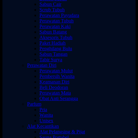
Sabun Cair
Scrub Tubuh
Perawatan Payudara
Perawatan Tubuh
Perawatan Kaki
Sabun Batang
Aksesoris Tubuh
Paket Hadiah
Penghilang Bulu
Sabun Tangan
Tabir Surya
Perawatan Diri
Perawatan Mulut
Pembersih Wanita
Keamanan Diri
Beli Deodoran
Perawatan Mata
Obat Anti Serangga
Parfum
Pria
Wanita
Unisex
Alat Kecantikan
Alat Pelangsing & Pijat
Sauna Portabel