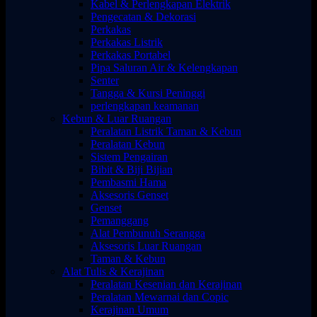
Kabel & Perlengkapan Elektrik
Pengecatan & Dekorasi
Perkakas
Perkakas Listrik
Perkakas Portabel
Pipa Saluran Air & Kelengkapan
Senter
Tangga & Kursi Peninggi
perlengkapan keamanan
Kebun & Luar Ruangan
Peralatan Listrik Taman & Kebun
Peralatan Kebun
Sistem Pengairan
Bibit & Biji Bijian
Pembasmi Hama
Aksesoris Genset
Genset
Pemanggang
Alat Pembunuh Serangga
Aksesoris Luar Ruangan
Taman & Kebun
Alat Tulis & Kerajinan
Peralatan Kesenian dan Kerajinan
Peralatan Mewarnai dan Copic
Kerajinan Umum