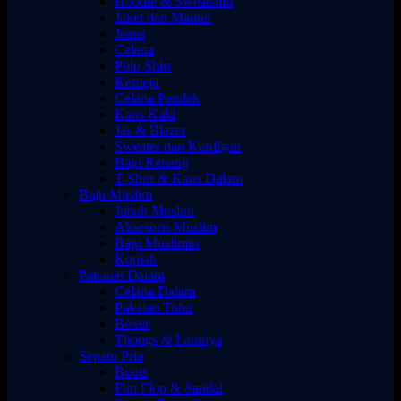
Hoodie & Sweatshirt
Jaket dan Mantel
Jeans
Celana
Polo Shirt
Kemeja
Celana Pendek
Kaus Kaki
Jas & Blazer
Sweater dan Kardigan
Baju Renang
T-Shirt & Kaos Dalam
Baju Muslim
Jubah Muslim
Aksesoris Muslim
Baju Muslimin
Kopiah
Pakaian Dalam
Celana Dalam
Pakaian Tidur
Boxer
Thongs & Lainnya
Sepatu Pria
Boots
Flip Flop & Sandal