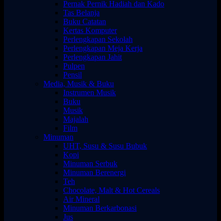
Pernak Pernik Hadiah dan Kado
Tas Belanja
Buku Catatan
Kertas Komputer
Perlengkapan Sekolah
Perlengkapan Meja Kerja
Perlengkapan Jahit
Pulpen
Pensil
Media, Musik & Buku
Instrumen Musik
Buku
Musik
Majalah
Film
Minuman
UHT, Susu & Susu Bubuk
Kopi
Minuman Serbuk
Minuman Berenergi
Teh
Chocolate, Malt & Hot Cereals
Air Mineral
Minuman Berkarbonasi
Jus