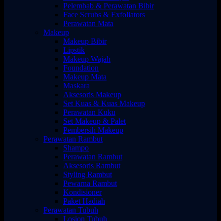
Pelembab & Perawatan Bibir
Face Scrubs & Exfoliators
Perawatan Mata
Makeup
Makeup Bibir
Lipstik
Makeup Wajah
Foundation
Makeup Mata
Maskara
Aksesoris Makeup
Set Kuas & Kuas Makeup
Perawatan Kuku
Set Makeup & Palet
Pembersih Makeup
Perawatan Rambut
Shampo
Perawatan Rambut
Aksesoris Rambut
Styling Rambut
Pewarna Rambut
Kondisioner
Paket Hadiah
Perawatan Tubuh
Losion Tubuh