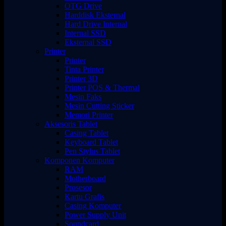
OTG Drive
Harddisk Eksternal
Hard Drive Internal
Internal SSD
Eksternal SSD
Printer
Printer
Tinta Printer
Printer 3D
Printer POS & Thermal
Mesin Faks
Mesin Cutting Sticker
Memori Printer
Aksesoris Tablet
Casing Tablet
Keyboard Tablet
Pen Stylus Tablet
Komponen Komputer
RAM
Motherboard
Prosesor
Kartu Grafis
Casing Komputer
Power Supply Unit
Soundcard