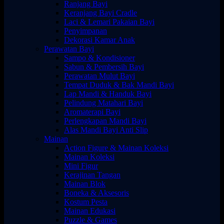
Ranjang Bayi
Keranjang Bayi Cradle
Laci & Lemari Pakaian Bayi
Penyimpanan
Dekorasi Kamar Anak
Perawatan Bayi
Sampo & Kondisioner
Sabun & Pembersih Bayi
Perawatan Mulut Bayi
Tempat Duduk & Bak Mandi Bayi
Lap Mandi & Handuk Bayi
Pelindung Matahari Bayi
Aromaterapi Bayi
Perlengkapan Mandi Bayi
Alas Mandi Bayi Anti Slip
Mainan
Action Figure & Mainan Koleksi
Mainan Koleksi
Mini Figur
Kerajinan Tangan
Mainan Blok
Boneka & Aksesoris
Kostum Pesta
Mainan Edukasi
Puzzle & Games