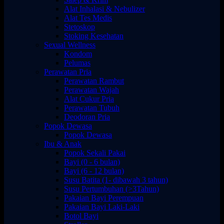
Alat Inhalasi & Nebulizer
Alat Tes Medis
Stetoskop
Stoking Kesehatan
Sexual Wellness
Kondom
Pelumas
Perawatan Pria
Perawatan Rambut
Perawatan Wajah
Alat Cukur Pria
Perawatan Tubuh
Deodoran Pria
Popok Dewasa
Popok Dewasa
Ibu & Anak
Popok Sekali Pakai
Bayi (0 - 6 bulan)
Bayi (6 - 12 bulan)
Susu Batita (1- dibawah 3 tahun)
Susu Pertumbuhan (>3Tahun)
Pakaian Bayi Perempuan
Pakaian Bayi Laki-Laki
Botol Bayi