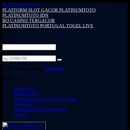
PLATINUMTOTO
PLATFORM SLOT GACOR PLATINUMTOTO
PLATINUMTOTO IDN
BO CASINO TERGACOR
PLATINUMTOTO PORTUGAL TOGEL LIVE
LOGIN
LOGIN
Email:
Nomor pesanan:
Untuk bantuan silakan,
Klik disini
DAFTAR
Panel Akun
Pesanan Saya
Wishlist dan Toko yang Saya Ikuti
Ulasan Saya
Pengembalian & Pembatalan
Logout