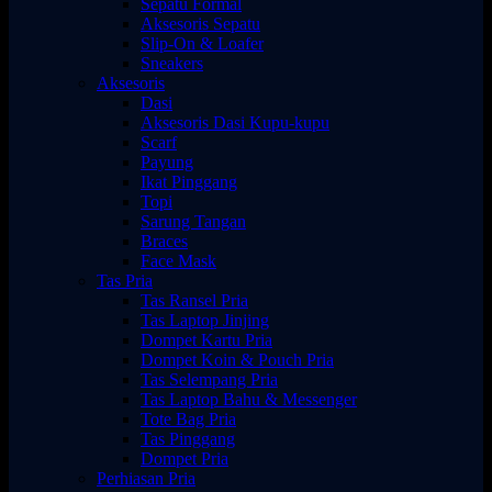
Sepatu Formal
Aksesoris Sepatu
Slip-On & Loafer
Sneakers
Aksesoris
Dasi
Aksesoris Dasi Kupu-kupu
Scarf
Payung
Ikat Pinggang
Topi
Sarung Tangan
Braces
Face Mask
Tas Pria
Tas Ransel Pria
Tas Laptop Jinjing
Dompet Kartu Pria
Dompet Koin & Pouch Pria
Tas Selempang Pria
Tas Laptop Bahu & Messenger
Tote Bag Pria
Tas Pinggang
Dompet Pria
Perhiasan Pria