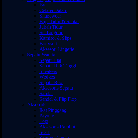
Bra
Celana Dalam
Shapewear
Baju Tidur & Santai
Jubah Tidur
Set Lingerie
Kamisol & Slips
Bodysuit
Aksesori Lingerie
Sepatu Wanita
Sepatu Flat
Sepatu Hak Tinggi
Sneakers
Wedges
Sepatu Boot
Aksesoris Sepatu
Sandal
Sandal & Flip Flop
Aksesoris
Ikat Pinggang
Payung
Topi
Aksesoris Rambut
Scarf
Sarung Tangan