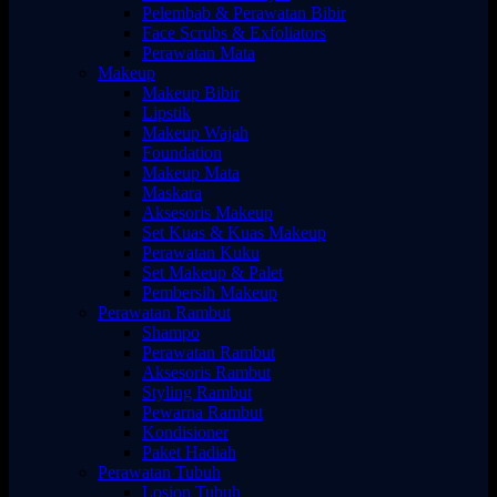
Pelembab & Perawatan Bibir
Face Scrubs & Exfoliators
Perawatan Mata
Makeup
Makeup Bibir
Lipstik
Makeup Wajah
Foundation
Makeup Mata
Maskara
Aksesoris Makeup
Set Kuas & Kuas Makeup
Perawatan Kuku
Set Makeup & Palet
Pembersih Makeup
Perawatan Rambut
Shampo
Perawatan Rambut
Aksesoris Rambut
Styling Rambut
Pewarna Rambut
Kondisioner
Paket Hadiah
Perawatan Tubuh
Losion Tubuh