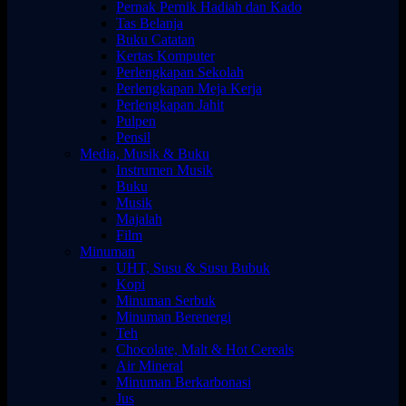
Pernak Pernik Hadiah dan Kado
Tas Belanja
Buku Catatan
Kertas Komputer
Perlengkapan Sekolah
Perlengkapan Meja Kerja
Perlengkapan Jahit
Pulpen
Pensil
Media, Musik & Buku
Instrumen Musik
Buku
Musik
Majalah
Film
Minuman
UHT, Susu & Susu Bubuk
Kopi
Minuman Serbuk
Minuman Berenergi
Teh
Chocolate, Malt & Hot Cereals
Air Mineral
Minuman Berkarbonasi
Jus