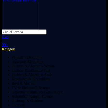
Cari
99+
Kategori
Peralatan Elektronik
Aksesoris Elektronik
Fashion & Aksesoris Wanita
Fashion & Aksesoris Pria
Fashion & Aksesoris Anak
Kesehatan & Kecantikan
Bayi & Mainan
TV & Elektronik Rumah
Keperluan Rumah & Gaya Hidup
Kebutuhan Rumah Tangga
Olahraga & Outdoor
Otomotif