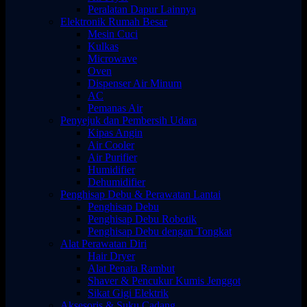
Peralatan Dapur Lainnya
Elektronik Rumah Besar
Mesin Cuci
Kulkas
Microwave
Oven
Dispenser Air Minum
AC
Pemanas Air
Penyejuk dan Pembersih Udara
Kipas Angin
Air Cooler
Air Purifier
Humidifier
Dehumidifier
Penghisap Debu & Perawatan Lantai
Penghisap Debu
Penghisap Debu Robotik
Penghisap Debu dengan Tongkat
Alat Perawatan Diri
Hair Dryer
Alat Penata Rambut
Shaver & Pencukur Kumis Jenggot
Sikat Gigi Elektrik
Aksesoris & Suku Cadang