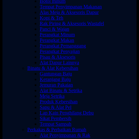
Botol minum
Tempat Penyimpanan Makanan
Alas Meja & Aksesoris Dapur
Kopi & Teh
Rak Piring & Aksesoris Wastafel
Panci & Wajan
Perangkat Minum
Perangkat Makan
Perangkat Pemanggang
Perangkat Penyajian
Pisau & Aksesoris
Alat Dapur Lainnya
Binatu & Alat Kebersihan
Gantungan Baju
Keranjang Baju
Jemuran Pakaian
Alat Binatu & Setrika
Meja Setrika
Produk Kebersihan
Sapu & Alat Pel
Lap Kain Penghilang Debu
Sikat Pembersih
Tempat Sampah
Perkakas & Perbaikan Rumah
Alat Penyimpanan & Rak