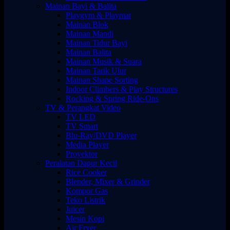
Mainan Bayi & Balita
Playgym & Playmat
Mainan Blok
Mainan Mandi
Mainan Tidur Bayi
Mainan Balita
Mainan Musik & Suara
Mainan Tarik Ulur
Mainan Shape Sorting
Indoor Climbers & Play Structures
Rocking & Spring Ride-Ons
TV & Perangkat Video
TV LED
TV Smart
Blu-Ray/DVD Player
Media Player
Proyektor
Peralatan Dapur Kecil
Rice Cooker
Blender, Mixer & Grinder
Kompor Gas
Teko Listrik
Juicer
Mesin Kopi
Air Fryer