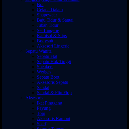
Bra
Celana Dalam
Shapewear
Baju Tidur & Santai
Jubah Tidur
Set Lingerie
Kamisol & Slips
Bodysuit
Aksesori Lingerie
Sepatu Wanita
Sepatu Flat
Sepatu Hak Tinggi
Sneakers
Wedges
Sepatu Boot
Aksesoris Sepatu
Sandal
Sandal & Flip Flop
Aksesoris
Ikat Pinggang
Payung
Topi
Aksesoris Rambut
Scarf
Sarung Tangan