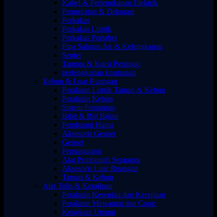
Kabel & Perlengkapan Elektrik
Pengecatan & Dekorasi
Perkakas
Perkakas Listrik
Perkakas Portabel
Pipa Saluran Air & Kelengkapan
Senter
Tangga & Kursi Peninggi
perlengkapan keamanan
Kebun & Luar Ruangan
Peralatan Listrik Taman & Kebun
Peralatan Kebun
Sistem Pengairan
Bibit & Biji Bijian
Pembasmi Hama
Aksesoris Genset
Genset
Pemanggang
Alat Pembunuh Serangga
Aksesoris Luar Ruangan
Taman & Kebun
Alat Tulis & Kerajinan
Peralatan Kesenian dan Kerajinan
Peralatan Mewarnai dan Copic
Kerajinan Umum