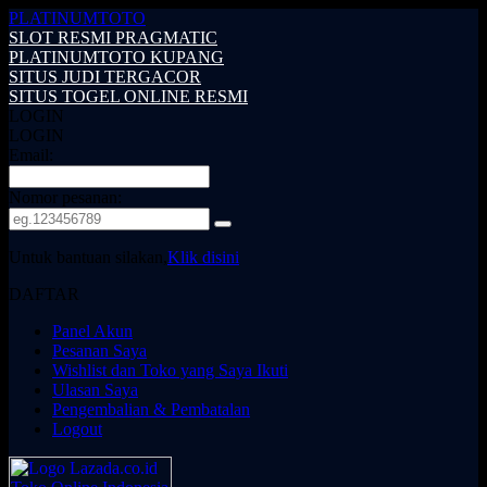
PLATINUMTOTO
SLOT RESMI PRAGMATIC
PLATINUMTOTO KUPANG
SITUS JUDI TERGACOR
SITUS TOGEL ONLINE RESMI
LOGIN
LOGIN
Email:
Nomor pesanan:
Untuk bantuan silakan,
Klik disini
DAFTAR
Panel Akun
Pesanan Saya
Wishlist dan Toko yang Saya Ikuti
Ulasan Saya
Pengembalian & Pembatalan
Logout