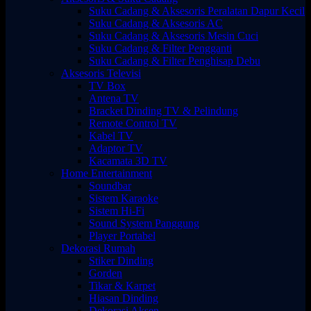
Suku Cadang & Aksesoris Peralatan Dapur Kecil
Suku Cadang & Aksesoris AC
Suku Cadang & Aksesoris Mesin Cuci
Suku Cadang & Filter Pengganti
Suku Cadang & Filter Penghisap Debu
Aksesoris Televisi
TV Box
Antena TV
Bracket Dinding TV & Pelindung
Remote Control TV
Kabel TV
Adaptor TV
Kacamata 3D TV
Home Entertainment
Soundbar
Sistem Karaoke
Sistem Hi-Fi
Sound System Panggung
Player Portabel
Dekorasi Rumah
Stiker Dinding
Gorden
Tikar & Karpet
Hiasan Dinding
Dekorasi Aksen