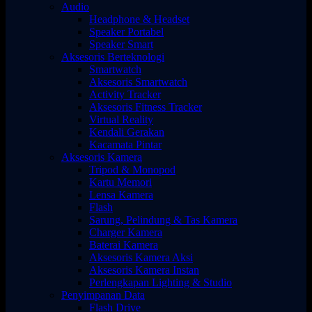
Audio
Headphone & Headset
Speaker Portabel
Speaker Smart
Aksesoris Berteknologi
Smartwatch
Aksesoris Smartwatch
Activity Tracker
Aksesoris Fitness Tracker
Virtual Reality
Kendali Gerakan
Kacamata Pintar
Aksesoris Kamera
Tripod & Monopod
Kartu Memori
Lensa Kamera
Flash
Sarung, Pelindung & Tas Kamera
Charger Kamera
Baterai Kamera
Aksesoris Kamera Aksi
Aksesoris Kamera Instan
Perlengkapan Lighting & Studio
Penyimpanan Data
Flash Drive