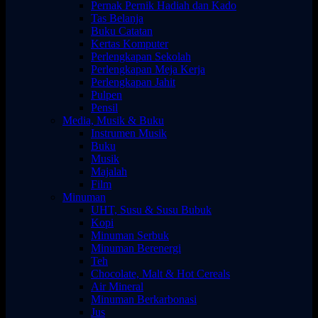
Pernak Pernik Hadiah dan Kado
Tas Belanja
Buku Catatan
Kertas Komputer
Perlengkapan Sekolah
Perlengkapan Meja Kerja
Perlengkapan Jahit
Pulpen
Pensil
Media, Musik & Buku
Instrumen Musik
Buku
Musik
Majalah
Film
Minuman
UHT, Susu & Susu Bubuk
Kopi
Minuman Serbuk
Minuman Berenergi
Teh
Chocolate, Malt & Hot Cereals
Air Mineral
Minuman Berkarbonasi
Jus