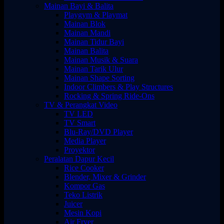
Mainan Bayi & Balita
Playgym & Playmat
Mainan Blok
Mainan Mandi
Mainan Tidur Bayi
Mainan Balita
Mainan Musik & Suara
Mainan Tarik Ulur
Mainan Shape Sorting
Indoor Climbers & Play Structures
Rocking & Spring Ride-Ons
TV & Perangkat Video
TV LED
TV Smart
Blu-Ray/DVD Player
Media Player
Proyektor
Peralatan Dapur Kecil
Rice Cooker
Blender, Mixer & Grinder
Kompor Gas
Teko Listrik
Juicer
Mesin Kopi
Air Fryer