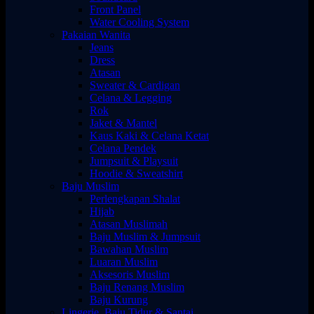
Front Panel
Water Cooling System
Pakaian Wanita
Jeans
Dress
Atasan
Sweater & Cardigan
Celana & Legging
Rok
Jaket & Mantel
Kaus Kaki & Celana Ketat
Celana Pendek
Jumpsuit & Playsuit
Hoodie & Sweatshirt
Baju Muslim
Perlengkapan Shalat
Hijab
Atasan Muslimah
Baju Muslim & Jumpsuit
Bawahan Muslim
Luaran Muslim
Aksesoris Muslim
Baju Renang Muslim
Baju Kurung
Lingerie, Baju Tidur & Santai