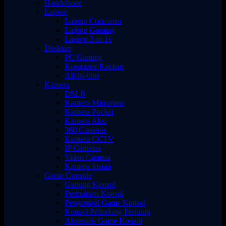
Handphone
Laptop
Laptop Consumer
Laptop Gaming
Laptop 2-in-1s
Desktop
PC Gaming
Komputer Rakitan
All-In-One
Kamera
DSLR
Kamera Mirrorless
Kamera Pocket
Kamera Aksi
360 Cameras
Kamera CCTV
IP Cameras
Video Camera
Kamera Instan
Game Console
Gaming Konsol
Permainan Konsol
Pengontrol Game Konsol
Konsol Pelindung Penutup
Aksesoris Game Konsol