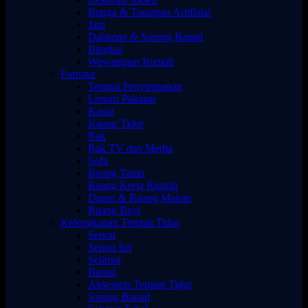
Bunga & Tanaman Artifisial
Jam
Dalaman & Sarung Bantal
Bingkai
Wewangian Rumah
Furnitur
Tempat Penyimpanan
Lemari Pakaian
Kasur
Kamar Tidur
Rak
Rak TV dan Media
Sofa
Ruang Tamu
Ruang Kerja Rumah
Dapur & Ruang Makan
Ruang Bayi
Kelengkapan Tempat Tidur
Seprai
Seprai Set
Selimut
Bantal
Aksesoris Tempat Tidur
Sarung Bantal