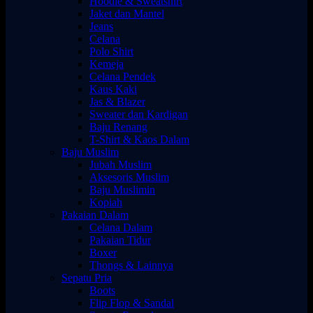
Hoodie & Sweatshirt
Jaket dan Mantel
Jeans
Celana
Polo Shirt
Kemeja
Celana Pendek
Kaus Kaki
Jas & Blazer
Sweater dan Kardigan
Baju Renang
T-Shirt & Kaos Dalam
Baju Muslim
Jubah Muslim
Aksesoris Muslim
Baju Muslimin
Kopiah
Pakaian Dalam
Celana Dalam
Pakaian Tidur
Boxer
Thongs & Lainnya
Sepatu Pria
Boots
Flip Flop & Sandal