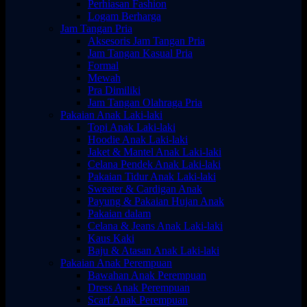
Perhiasan Fashion
Logam Berharga
Jam Tangan Pria
Aksesoris Jam Tangan Pria
Jam Tangan Kasual Pria
Formal
Mewah
Pra Dimiliki
Jam Tangan Olahraga Pria
Pakaian Anak Laki-laki
Topi Anak Laki-laki
Hoodie Anak Laki-laki
Jaket & Mantel Anak Laki-laki
Celana Pendek Anak Laki-laki
Pakaian Tidur Anak Laki-laki
Sweater & Cardigan Anak
Payung & Pakaian Hujan Anak
Pakaian dalam
Celana & Jeans Anak Laki-laki
Kaus Kaki
Baju & Atasan Anak Laki-laki
Pakaian Anak Perempuan
Bawahan Anak Perempuan
Dress Anak Perempuan
Scarf Anak Perempuan