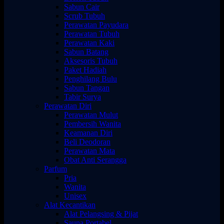
Sabun Cair
Scrub Tubuh
Perawatan Payudara
Perawatan Tubuh
Perawatan Kaki
Sabun Batang
Aksesoris Tubuh
Paket Hadiah
Penghilang Bulu
Sabun Tangan
Tabir Surya
Perawatan Diri
Perawatan Mulut
Pembersih Wanita
Keamanan Diri
Beli Deodoran
Perawatan Mata
Obat Anti Serangga
Parfum
Pria
Wanita
Unisex
Alat Kecantikan
Alat Pelangsing & Pijat
Sauna Portabel