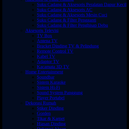
Suku Cadang & Aksesoris Peralatan Dapur Kecil
Suku Cadang & Aksesoris AC
Suku Cadang & Aksesoris Mesin Cuci
Suku Cadang & Filter Pengganti
Suku Cadang & Filter Penghisap Debu
Aksesoris Televisi
TV Box
Antena TV
Bracket Dinding TV & Pelindung
Remote Control TV
Kabel TV
Adaptor TV
Kacamata 3D TV
Home Entertainment
Soundbar
Sistem Karaoke
Sistem Hi-Fi
Sound System Panggung
Player Portabel
Dekorasi Rumah
Stiker Dinding
Gorden
Tikar & Karpet
Hiasan Dinding
Dekorasi Aksen