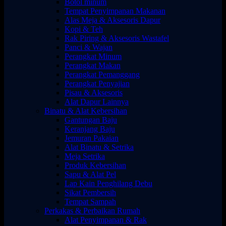
Botol minum
Tempat Penyimpanan Makanan
Alas Meja & Aksesoris Dapur
Kopi & Teh
Rak Piring & Aksesoris Wastafel
Panci & Wajan
Perangkat Minum
Perangkat Makan
Perangkat Pemanggang
Perangkat Penyajian
Pisau & Aksesoris
Alat Dapur Lainnya
Binatu & Alat Kebersihan
Gantungan Baju
Keranjang Baju
Jemuran Pakaian
Alat Binatu & Setrika
Meja Setrika
Produk Kebersihan
Sapu & Alat Pel
Lap Kain Penghilang Debu
Sikat Pembersih
Tempat Sampah
Perkakas & Perbaikan Rumah
Alat Penyimpanan & Rak