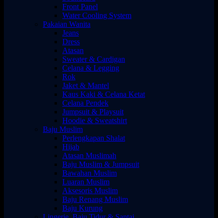
Front Panel
Water Cooling System
Pakaian Wanita
Jeans
Dress
Atasan
Sweater & Cardigan
Celana & Legging
Rok
Jaket & Mantel
Kaus Kaki & Celana Ketat
Celana Pendek
Jumpsuit & Playsuit
Hoodie & Sweatshirt
Baju Muslim
Perlengkapan Shalat
Hijab
Atasan Muslimah
Baju Muslim & Jumpsuit
Bawahan Muslim
Luaran Muslim
Aksesoris Muslim
Baju Renang Muslim
Baju Kurung
Lingerie, Baju Tidur & Santai