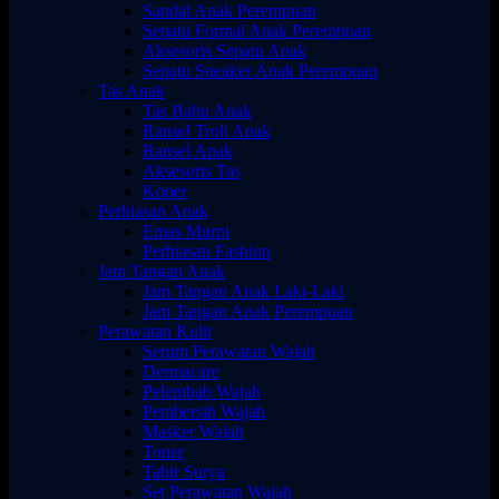
Sandal Anak Perempuan
Sepatu Formal Anak Perempuan
Aksesoris Sepatu Anak
Sepatu Sneaker Anak Perempuan
Tas Anak
Tas Bahu Anak
Ransel Troli Anak
Ransel Anak
Aksesoris Tas
Koper
Perhiasan Anak
Emas Murni
Perhiasan Fashion
Jam Tangan Anak
Jam Tangan Anak Laki-Laki
Jam Tangan Anak Perempuan
Perawatan Kulit
Serum Perawatan Wajah
Dermacare
Pelembab Wajah
Pembersih Wajah
Masker Wajah
Toner
Tabir Surya
Set Perawatan Wajah