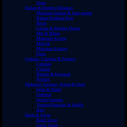
Sirup
Bahan & Bumbu Masakan
Makanan Instant & Siap santap
Bahan Pembuat Kue
Beras
Garam & Bumbu Dapur
Mie & Bihun
Makanan Kering
Minyak
Makanan Kaleng
Pasta
Cokelat, Camilan & Permen
Camilan
Cokelat
Biskuit & Kerupuk
Permen
Makanan Sarapan, Sereal & Selai
Selai & Madu
Oatmeal
Sereal Sarapan
Tepung Pancake & Waffle
Bars
Buah & Sayur
Buah Segar
Sayur Segar