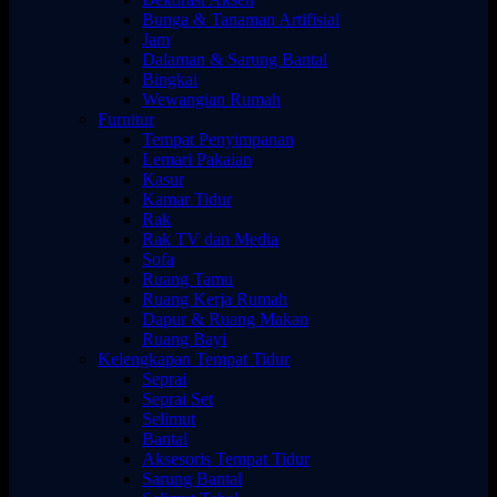
Bunga & Tanaman Artifisial
Jam
Dalaman & Sarung Bantal
Bingkai
Wewangian Rumah
Furnitur
Tempat Penyimpanan
Lemari Pakaian
Kasur
Kamar Tidur
Rak
Rak TV dan Media
Sofa
Ruang Tamu
Ruang Kerja Rumah
Dapur & Ruang Makan
Ruang Bayi
Kelengkapan Tempat Tidur
Seprai
Seprai Set
Selimut
Bantal
Aksesoris Tempat Tidur
Sarung Bantal