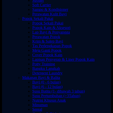
Stroller
Soft Carrier
Sampo & Kondisioner
Perawatan Kulit Bayi
Popok Sekali Pakai
Popok Sekali Pakai
Popok Kain & Aksesori
Lap Bayi & Penyangga
Perawatan Popok
Krim & Salep Bayi
Tas Perlengkapan Popok
Meja Ganti Popok
Cover Popok Kain
Lapisan Penyerap & Liner Popok Kain
Potty Training
Bangku Langkah
Detergent Laundry
Makanan Bayi & Balita
Bayi (0 - 6 bulan)
Bayi (6 - 12 bulan)
Susu Batita (1- dibawah 3 tahun)
Susu Pertumbuhan (>3Tahun)
Nutrisi Khusus Anak
Minuman
Sereal