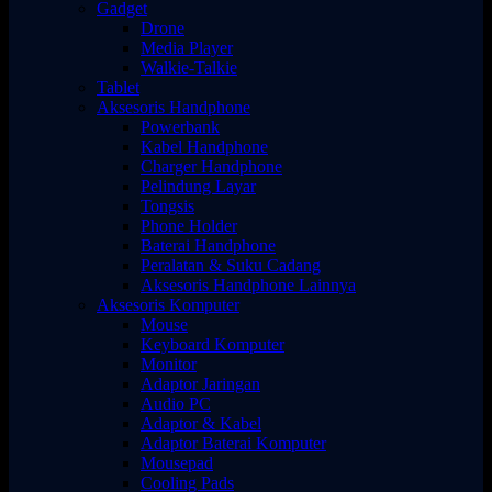
Gadget
Drone
Media Player
Walkie-Talkie
Tablet
Aksesoris Handphone
Powerbank
Kabel Handphone
Charger Handphone
Pelindung Layar
Tongsis
Phone Holder
Baterai Handphone
Peralatan & Suku Cadang
Aksesoris Handphone Lainnya
Aksesoris Komputer
Mouse
Keyboard Komputer
Monitor
Adaptor Jaringan
Audio PC
Adaptor & Kabel
Adaptor Baterai Komputer
Mousepad
Cooling Pads