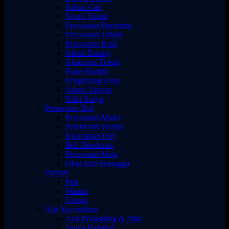
Sabun Cair
Scrub Tubuh
Perawatan Payudara
Perawatan Tubuh
Perawatan Kaki
Sabun Batang
Aksesoris Tubuh
Paket Hadiah
Penghilang Bulu
Sabun Tangan
Tabir Surya
Perawatan Diri
Perawatan Mulut
Pembersih Wanita
Keamanan Diri
Beli Deodoran
Perawatan Mata
Obat Anti Serangga
Parfum
Pria
Wanita
Unisex
Alat Kecantikan
Alat Pelangsing & Pijat
Sauna Portabel