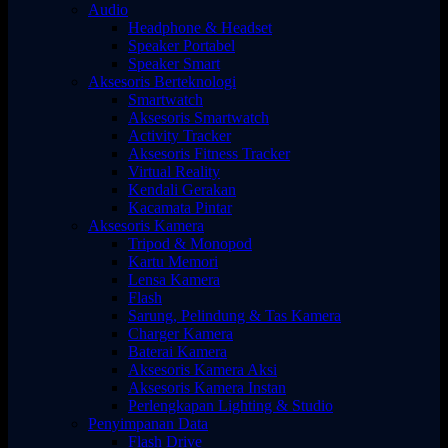
Audio
Headphone & Headset
Speaker Portabel
Speaker Smart
Aksesoris Berteknologi
Smartwatch
Aksesoris Smartwatch
Activity Tracker
Aksesoris Fitness Tracker
Virtual Reality
Kendali Gerakan
Kacamata Pintar
Aksesoris Kamera
Tripod & Monopod
Kartu Memori
Lensa Kamera
Flash
Sarung, Pelindung & Tas Kamera
Charger Kamera
Baterai Kamera
Aksesoris Kamera Aksi
Aksesoris Kamera Instan
Perlengkapan Lighting & Studio
Penyimpanan Data
Flash Drive