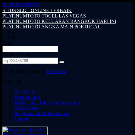
PLATINUMTOTO
SITUS SLOT ONLINE TERBAIK
PLATINUMTOTO TOGEL LAS VEGAS
PLATINUMTOTO KELUARAN BANGKOK HARI INI
PLATINUMTOTO ANGKA MAIN PORTUGAL
LOGIN
LOGIN
Email:
Nomor pesanan:
Untuk bantuan silakan,
Klik disini
DAFTAR
Panel Akun
Pesanan Saya
Wishlist dan Toko yang Saya Ikuti
Ulasan Saya
Pengembalian & Pembatalan
Logout