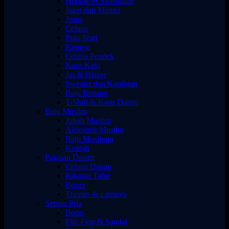
Hoodie & Sweatshirt
Jaket dan Mantel
Jeans
Celana
Polo Shirt
Kemeja
Celana Pendek
Kaus Kaki
Jas & Blazer
Sweater dan Kardigan
Baju Renang
T-Shirt & Kaos Dalam
Baju Muslim
Jubah Muslim
Aksesoris Muslim
Baju Muslimin
Kopiah
Pakaian Dalam
Celana Dalam
Pakaian Tidur
Boxer
Thongs & Lainnya
Sepatu Pria
Boots
Flip Flop & Sandal