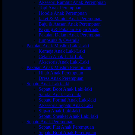
Aksesori Rambut Anak Perempuan
Topi Anak Perempuan
Hoodie Anak Perempuan
Jaket & Mantel Anak Perempuan
Baju & Atasan Anak Perempuan
Payung & Pakaian Hujan Anak
Pakaian Dalam Anak Perempuan
Jumpsuits & Overalls
Pakaian Anak Muslim Laki-Laki
Kemeja Anak Laki-Laki
Celana Anak Laki-Laki
Aksesoris Anak Laki-Laki
Pakaian Anak Muslim Perempuan
Hijab Anak Perempuan
Dress Anak Perempuan
Sepatu Anak Laki-laki
Sepatu Boot Anak Laki-laki
Sandal Anak Laki-laki
Sepatu Formal Anak Laki-laki
Aksesoris Sepatu Anak Laki
Slip-n Anak Laki-laki
Sepatu Sneaker Anak Laki-laki
Sepatu Anak Perempuan
Sepatu Flat Anak Perempuan
Sepatu Boot Anak Perempuan