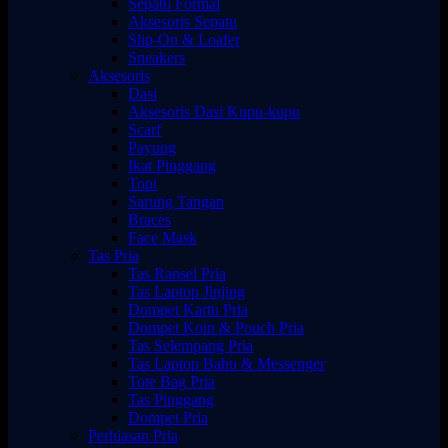
Sepatu Formal
Aksesoris Sepatu
Slip-On & Loafer
Sneakers
Aksesoris
Dasi
Aksesoris Dasi Kupu-kupu
Scarf
Payung
Ikat Pinggang
Topi
Sarung Tangan
Braces
Face Mask
Tas Pria
Tas Ransel Pria
Tas Laptop Jinjing
Dompet Kartu Pria
Dompet Koin & Pouch Pria
Tas Selempang Pria
Tas Laptop Bahu & Messenger
Tote Bag Pria
Tas Pinggang
Dompet Pria
Perhiasan Pria