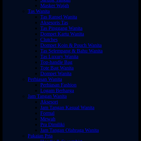
Masker Wajah
Tas Wanita
Tas Ransel Wanita
Aksesoris Tas
Tas Pinggang Wanita
Dompet Kartu Wanita
Clutches
Dompet Koin & Pouch Wanita
Tas Selempang & Bahu Wanita
Tas Luxury Wanita
Top-handle Bag
Tote Bag Wanita
Dompet Wanita
Perhiasan Wanita
Perhiasan Fashion
Logam Berharga
Jam Tangan Wanita
Aksesori
Jam Tangan Kasual Wanita
Formal
Mewah
Pra Dimiliki
Jam Tangan Olahraga Wanita
Pakaian Pria