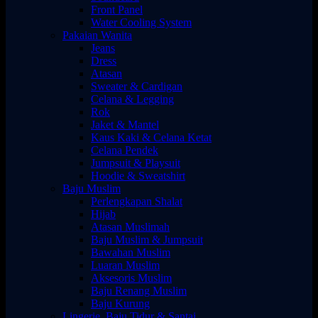
Front Panel
Water Cooling System
Pakaian Wanita
Jeans
Dress
Atasan
Sweater & Cardigan
Celana & Legging
Rok
Jaket & Mantel
Kaus Kaki & Celana Ketat
Celana Pendek
Jumpsuit & Playsuit
Hoodie & Sweatshirt
Baju Muslim
Perlengkapan Shalat
Hijab
Atasan Muslimah
Baju Muslim & Jumpsuit
Bawahan Muslim
Luaran Muslim
Aksesoris Muslim
Baju Renang Muslim
Baju Kurung
Lingerie, Baju Tidur & Santai