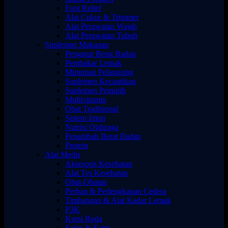
Foot Relief
Alat Cukur & Trimmer
Alat Perawatan Wajah
Alat Perawatan Tubuh
Suplemen Makanan
Pengatur Berat Badan
Pembakar Lemak
Minuman Pelangsing
Suplemen Kecantikan
Suplemen Pemutih
Multivitamin
Obat Tradisional
Sistem Imun
Nutrisi Olahraga
Penambah Berat Badan
Protein
Alat Medis
Aksesoris Kesehatan
Alat Tes Kesehatan
Obat-Obatan
Perban & Perlengkapan Cedera
Timbangan & Alat Kadar Lemak
P3K
Kursi Roda
Salep & Krim