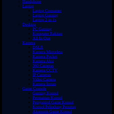
Handphone
Laptop
Laptop Consumer
Laptop Gaming
Laptop 2-in-1s
Desktop
PC Gaming
Komputer Rakitan
All-In-One
Kamera
DSLR
Kamera Mirrorless
Kamera Pocket
Kamera Aksi
360 Cameras
Kamera CCTV
IP Cameras
Video Camera
Kamera Instan
Game Console
Gaming Konsol
Permainan Konsol
Pengontrol Game Konsol
Konsol Pelindung Penutup
Aksesoris Game Konsol