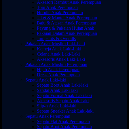
Aksesori Rambut Anak Perempuan
Topi Anak Perempuan
Hoodie Anak Perempuan
Jaket & Mantel Anak Perempuan
Baju & Atasan Anak Perempuan
Payung & Pakaian Hujan Anak
Pakaian Dalam Anak Perempuan
Jumpsuits & Overalls
Pakaian Anak Muslim Laki-Laki
Kemeja Anak Laki-Laki
Celana Anak Laki-Laki
Aksesoris Anak Laki-Laki
Pakaian Anak Muslim Perempuan
Hijab Anak Perempuan
Dress Anak Perempuan
Sepatu Anak Laki-laki
Sepatu Boot Anak Laki-laki
Sandal Anak Laki-laki
Sepatu Formal Anak Laki-laki
Aksesoris Sepatu Anak Laki
Slip-n Anak Laki-laki
Sepatu Sneaker Anak Laki-laki
Sepatu Anak Perempuan
Sepatu Flat Anak Perempuan
Sepatu Boot Anak Perempuan