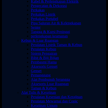
Kabel & Perlengkapan Elektrik
Pengecatan & Dekorasi
Perkakas
Perkakas Listrik
Perkakas Portabel
Pipa Saluran Air & Kelengkapan
Senter
Tangga & Kursi Peninggi
perlengkapan keamanan
Kebun & Luar Ruangan
Peralatan Listrik Taman & Kebun
Peralatan Kebun
Sistem Pengairan
Bibit & Biji Bijian
Pembasmi Hama
Aksesoris Genset
Genset
Pemanggang
Alat Pembunuh Serangga
Aksesoris Luar Ruangan
Taman & Kebun
Alat Tulis & Kerajinan
Peralatan Kesenian dan Kerajinan
Peralatan Mewarnai dan Copic
Kerajinan Umum