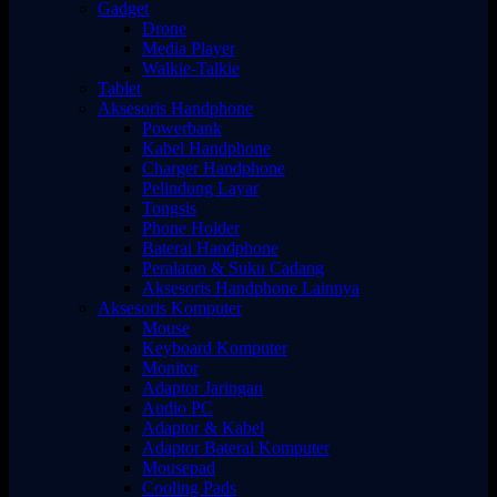
Gadget
Drone
Media Player
Walkie-Talkie
Tablet
Aksesoris Handphone
Powerbank
Kabel Handphone
Charger Handphone
Pelindung Layar
Tongsis
Phone Holder
Baterai Handphone
Peralatan & Suku Cadang
Aksesoris Handphone Lainnya
Aksesoris Komputer
Mouse
Keyboard Komputer
Monitor
Adaptor Jaringan
Audio PC
Adaptor & Kabel
Adaptor Baterai Komputer
Mousepad
Cooling Pads