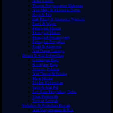
Botol minum
Tempat Penyimpanan Makanan
Alas Meja & Aksesoris Dapur
Kopi & Teh
Rak Piring & Aksesoris Wastafel
Panci & Wajan
Perangkat Minum
Perangkat Makan
Perangkat Pemanggang
Perangkat Penyajian
Pisau & Aksesoris
Alat Dapur Lainnya
Binatu & Alat Kebersihan
Gantungan Baju
Keranjang Baju
Jemuran Pakaian
Alat Binatu & Setrika
Meja Setrika
Produk Kebersihan
Sapu & Alat Pel
Lap Kain Penghilang Debu
Sikat Pembersih
Tempat Sampah
Perkakas & Perbaikan Rumah
Alat Penyimpanan & Rak