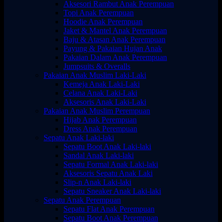
Aksesori Rambut Anak Perempuan
Topi Anak Perempuan
Hoodie Anak Perempuan
Jaket & Mantel Anak Perempuan
Baju & Atasan Anak Perempuan
Payung & Pakaian Hujan Anak
Pakaian Dalam Anak Perempuan
Jumpsuits & Overalls
Pakaian Anak Muslim Laki-Laki
Kemeja Anak Laki-Laki
Celana Anak Laki-Laki
Aksesoris Anak Laki-Laki
Pakaian Anak Muslim Perempuan
Hijab Anak Perempuan
Dress Anak Perempuan
Sepatu Anak Laki-laki
Sepatu Boot Anak Laki-laki
Sandal Anak Laki-laki
Sepatu Formal Anak Laki-laki
Aksesoris Sepatu Anak Laki
Slip-n Anak Laki-laki
Sepatu Sneaker Anak Laki-laki
Sepatu Anak Perempuan
Sepatu Flat Anak Perempuan
Sepatu Boot Anak Perempuan