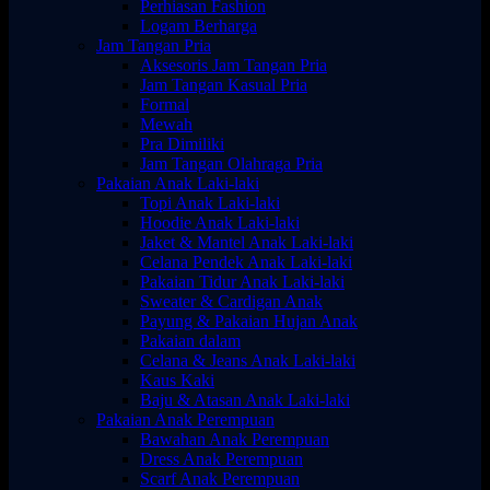
Perhiasan Fashion
Logam Berharga
Jam Tangan Pria
Aksesoris Jam Tangan Pria
Jam Tangan Kasual Pria
Formal
Mewah
Pra Dimiliki
Jam Tangan Olahraga Pria
Pakaian Anak Laki-laki
Topi Anak Laki-laki
Hoodie Anak Laki-laki
Jaket & Mantel Anak Laki-laki
Celana Pendek Anak Laki-laki
Pakaian Tidur Anak Laki-laki
Sweater & Cardigan Anak
Payung & Pakaian Hujan Anak
Pakaian dalam
Celana & Jeans Anak Laki-laki
Kaus Kaki
Baju & Atasan Anak Laki-laki
Pakaian Anak Perempuan
Bawahan Anak Perempuan
Dress Anak Perempuan
Scarf Anak Perempuan