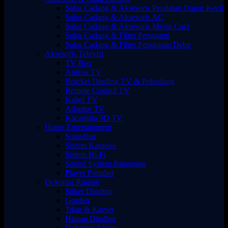
Suku Cadang & Aksesoris Peralatan Dapur Kecil
Suku Cadang & Aksesoris AC
Suku Cadang & Aksesoris Mesin Cuci
Suku Cadang & Filter Pengganti
Suku Cadang & Filter Penghisap Debu
Aksesoris Televisi
TV Box
Antena TV
Bracket Dinding TV & Pelindung
Remote Control TV
Kabel TV
Adaptor TV
Kacamata 3D TV
Home Entertainment
Soundbar
Sistem Karaoke
Sistem Hi-Fi
Sound System Panggung
Player Portabel
Dekorasi Rumah
Stiker Dinding
Gorden
Tikar & Karpet
Hiasan Dinding
Dekorasi Aksen