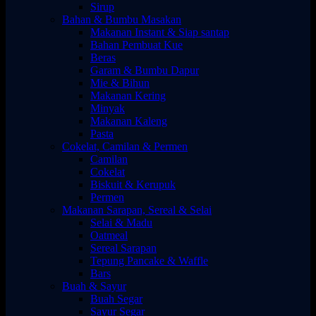
Sirup
Bahan & Bumbu Masakan
Makanan Instant & Siap santap
Bahan Pembuat Kue
Beras
Garam & Bumbu Dapur
Mie & Bihun
Makanan Kering
Minyak
Makanan Kaleng
Pasta
Cokelat, Camilan & Permen
Camilan
Cokelat
Biskuit & Kerupuk
Permen
Makanan Sarapan, Sereal & Selai
Selai & Madu
Oatmeal
Sereal Sarapan
Tepung Pancake & Waffle
Bars
Buah & Sayur
Buah Segar
Sayur Segar