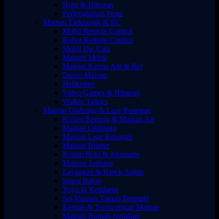
Hobi & Hiburan
Perlengkapan Pesta
Mainan Elektronik & RC
Mobil Remote Control
Robot Remote Control
Mobil Die Cast
Mainan Mobil
Mainan Kereta Api & Rel
Drone Mainan
Helikopter
Video Games & Hiburan
Walkie Talkies
Mainan Olahraga & Luar Ruangan
Kolam Renang & Mainan Air
Mainan Olahraga
Mainan Luar Ruangan
Mainan Blaster
Kolam Bola & Aksesoris
Mainan Terbang
Layangan & Kincir Angin
Istana Balon
Yoyo & Kendama
Set Mainan Taman Bermain
Kemah & Terowongan Mainan
Mainan Rumah-rumahan