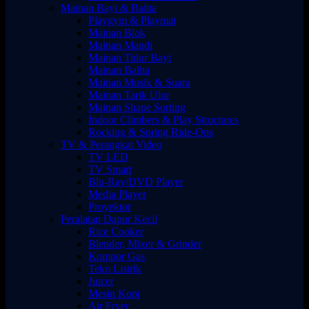
Mainan Bayi & Balita
Playgym & Playmat
Mainan Blok
Mainan Mandi
Mainan Tidur Bayi
Mainan Balita
Mainan Musik & Suara
Mainan Tarik Ulur
Mainan Shape Sorting
Indoor Climbers & Play Structures
Rocking & Spring Ride-Ons
TV & Perangkat Video
TV LED
TV Smart
Blu-Ray/DVD Player
Media Player
Proyektor
Peralatan Dapur Kecil
Rice Cooker
Blender, Mixer & Grinder
Kompor Gas
Teko Listrik
Juicer
Mesin Kopi
Air Fryer