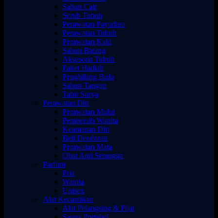
Sabun Cair
Scrub Tubuh
Perawatan Payudara
Perawatan Tubuh
Perawatan Kaki
Sabun Batang
Aksesoris Tubuh
Paket Hadiah
Penghilang Bulu
Sabun Tangan
Tabir Surya
Perawatan Diri
Perawatan Mulut
Pembersih Wanita
Keamanan Diri
Beli Deodoran
Perawatan Mata
Obat Anti Serangga
Parfum
Pria
Wanita
Unisex
Alat Kecantikan
Alat Pelangsing & Pijat
Sauna Portabel