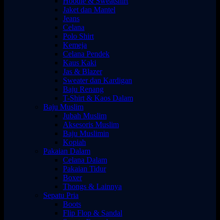
Hoodie & Sweatshirt
Jaket dan Mantel
Jeans
Celana
Polo Shirt
Kemeja
Celana Pendek
Kaus Kaki
Jas & Blazer
Sweater dan Kardigan
Baju Renang
T-Shirt & Kaos Dalam
Baju Muslim
Jubah Muslim
Aksesoris Muslim
Baju Muslimin
Kopiah
Pakaian Dalam
Celana Dalam
Pakaian Tidur
Boxer
Thongs & Lainnya
Sepatu Pria
Boots
Flip Flop & Sandal