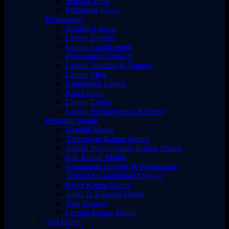
Selimut Tebal
Pelindung Kasur
Penerangan
Bohlam Lampu
Lampu Khusus
Lampu Langit-langit
Penerangan Outdoor
Lampu Dinding & Tempel
Lampu Meja
Komponen Lampu
Kap Lampu
Lampu Lantai
Lampu Rechargeable & Senter
Peralatan Mandi
Handuk Mandi
Timbangan Kamar Mandi
Wadah Penyimpanan Kamar Mandi
Rak Kamar Mandi
Gantungan Handuk & Penghangat
Tempat & Gantungan Shower
Keset Kamar Mandi
Jubah & Kimono Mandi
Tirai Shower
Cermin Kamar Mandi
Alat Dapur