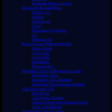
Peralatan Dapur Lainnya
Elektronik Rumah Besar
Mesin Cuci
Kulkas
Microwave
Oven
Dispenser Air Minum
AC
Pemanas Air
Penyejuk dan Pembersih Udara
Kipas Angin
Air Cooler
Air Purifier
Humidifier
Dehumidifier
Penghisap Debu & Perawatan Lantai
Penghisap Debu
Penghisap Debu Robotik
Penghisap Debu dengan Tongkat
Alat Perawatan Diri
Hair Dryer
Alat Penata Rambut
Shaver & Pencukur Kumis Jenggot
Sikat Gigi Elektrik
Aksesoris & Suku Cadang