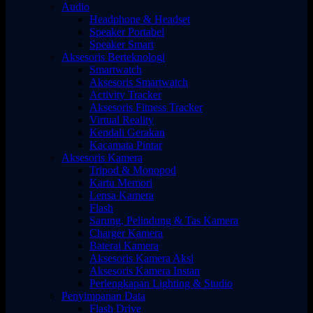
Audio
Headphone & Headset
Speaker Portabel
Speaker Smart
Aksesoris Berteknologi
Smartwatch
Aksesoris Smartwatch
Activity Tracker
Aksesoris Fitness Tracker
Virtual Reality
Kendali Gerakan
Kacamata Pintar
Aksesoris Kamera
Tripod & Monopod
Kartu Memori
Lensa Kamera
Flash
Sarung, Pelindung & Tas Kamera
Charger Kamera
Baterai Kamera
Aksesoris Kamera Aksi
Aksesoris Kamera Instan
Perlengkapan Lighting & Studio
Penyimpanan Data
Flash Drive