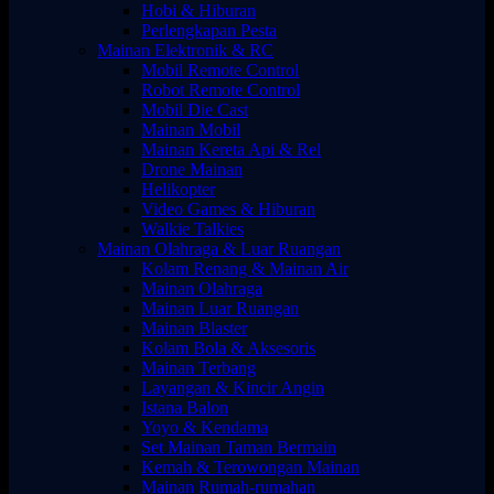
Hobi & Hiburan
Perlengkapan Pesta
Mainan Elektronik & RC
Mobil Remote Control
Robot Remote Control
Mobil Die Cast
Mainan Mobil
Mainan Kereta Api & Rel
Drone Mainan
Helikopter
Video Games & Hiburan
Walkie Talkies
Mainan Olahraga & Luar Ruangan
Kolam Renang & Mainan Air
Mainan Olahraga
Mainan Luar Ruangan
Mainan Blaster
Kolam Bola & Aksesoris
Mainan Terbang
Layangan & Kincir Angin
Istana Balon
Yoyo & Kendama
Set Mainan Taman Bermain
Kemah & Terowongan Mainan
Mainan Rumah-rumahan