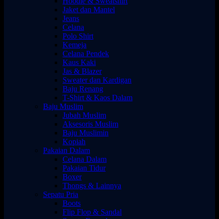
Hoodie & Sweatshirt
Jaket dan Mantel
Jeans
Celana
Polo Shirt
Kemeja
Celana Pendek
Kaus Kaki
Jas & Blazer
Sweater dan Kardigan
Baju Renang
T-Shirt & Kaos Dalam
Baju Muslim
Jubah Muslim
Aksesoris Muslim
Baju Muslimin
Kopiah
Pakaian Dalam
Celana Dalam
Pakaian Tidur
Boxer
Thongs & Lainnya
Sepatu Pria
Boots
Flip Flop & Sandal