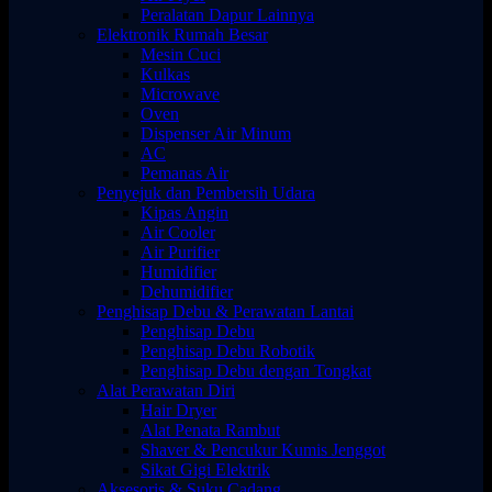
Peralatan Dapur Lainnya
Elektronik Rumah Besar
Mesin Cuci
Kulkas
Microwave
Oven
Dispenser Air Minum
AC
Pemanas Air
Penyejuk dan Pembersih Udara
Kipas Angin
Air Cooler
Air Purifier
Humidifier
Dehumidifier
Penghisap Debu & Perawatan Lantai
Penghisap Debu
Penghisap Debu Robotik
Penghisap Debu dengan Tongkat
Alat Perawatan Diri
Hair Dryer
Alat Penata Rambut
Shaver & Pencukur Kumis Jenggot
Sikat Gigi Elektrik
Aksesoris & Suku Cadang