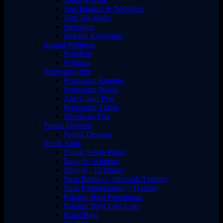
Alat Inhalasi & Nebulizer
Alat Tes Medis
Stetoskop
Stoking Kesehatan
Sexual Wellness
Kondom
Pelumas
Perawatan Pria
Perawatan Rambut
Perawatan Wajah
Alat Cukur Pria
Perawatan Tubuh
Deodoran Pria
Popok Dewasa
Popok Dewasa
Ibu & Anak
Popok Sekali Pakai
Bayi (0 - 6 bulan)
Bayi (6 - 12 bulan)
Susu Batita (1- dibawah 3 tahun)
Susu Pertumbuhan (>3Tahun)
Pakaian Bayi Perempuan
Pakaian Bayi Laki-Laki
Botol Bayi