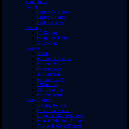
Handphone
Laptop
Laptop Consumer
Laptop Gaming
Laptop 2-in-1s
Desktop
PC Gaming
Komputer Rakitan
All-In-One
Kamera
DSLR
Kamera Mirrorless
Kamera Pocket
Kamera Aksi
360 Cameras
Kamera CCTV
IP Cameras
Video Camera
Kamera Instan
Game Console
Gaming Konsol
Permainan Konsol
Pengontrol Game Konsol
Konsol Pelindung Penutup
Aksesoris Game Konsol