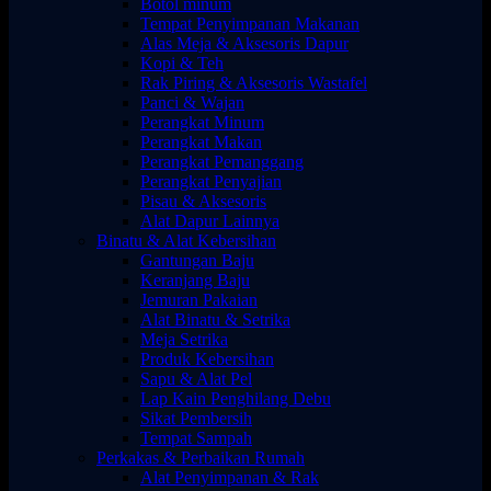
Botol minum
Tempat Penyimpanan Makanan
Alas Meja & Aksesoris Dapur
Kopi & Teh
Rak Piring & Aksesoris Wastafel
Panci & Wajan
Perangkat Minum
Perangkat Makan
Perangkat Pemanggang
Perangkat Penyajian
Pisau & Aksesoris
Alat Dapur Lainnya
Binatu & Alat Kebersihan
Gantungan Baju
Keranjang Baju
Jemuran Pakaian
Alat Binatu & Setrika
Meja Setrika
Produk Kebersihan
Sapu & Alat Pel
Lap Kain Penghilang Debu
Sikat Pembersih
Tempat Sampah
Perkakas & Perbaikan Rumah
Alat Penyimpanan & Rak