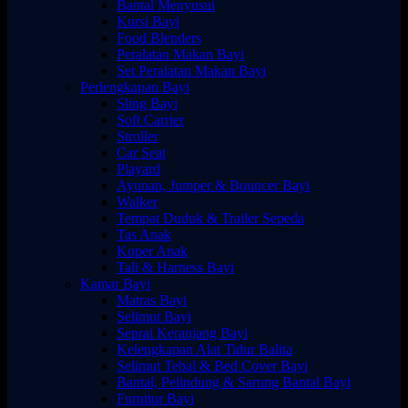
Bantal Menyusui
Kursi Bayi
Food Blenders
Peralatan Makan Bayi
Set Peralatan Makan Bayi
Perlengkapan Bayi
Sling Bayi
Soft Carrier
Stroller
Car Seat
Playard
Ayunan, Jumper & Bouncer Bayi
Walker
Tempat Duduk & Trailer Sepeda
Tas Anak
Koper Anak
Tali & Harness Bayi
Kamar Bayi
Matras Bayi
Selimut Bayi
Seprai Keranjang Bayi
Kelengkapan Alat Tidur Balita
Selimut Tebal & Bed Cover Bayi
Bantal, Pelindung & Sarung Bantal Bayi
Furnitur Bayi