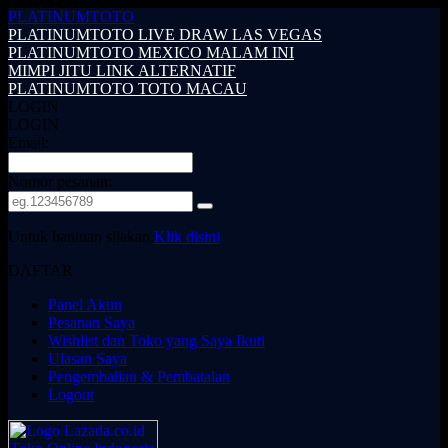
PLATINUMTOTO
PLATINUMTOTO LIVE DRAW LAS VEGAS
PLATINUMTOTO MEXICO MALAM INI
MIMPI JITU LINK ALTERNATIF
PLATINUMTOTO TOTO MACAU
LOGIN
LOGIN
Email:
Nomor pesanan:
Untuk bantuan silakan,
Klik disini
DAFTAR
Panel Akun
Pesanan Saya
Wishlist dan Toko yang Saya Ikuti
Ulasan Saya
Pengembalian & Pembatalan
Logout