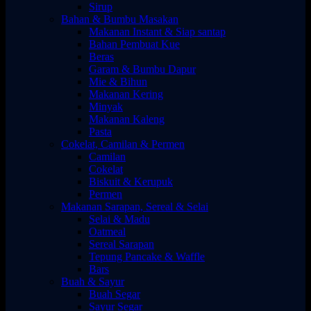
Sirup
Bahan & Bumbu Masakan
Makanan Instant & Siap santap
Bahan Pembuat Kue
Beras
Garam & Bumbu Dapur
Mie & Bihun
Makanan Kering
Minyak
Makanan Kaleng
Pasta
Cokelat, Camilan & Permen
Camilan
Cokelat
Biskuit & Kerupuk
Permen
Makanan Sarapan, Sereal & Selai
Selai & Madu
Oatmeal
Sereal Sarapan
Tepung Pancake & Waffle
Bars
Buah & Sayur
Buah Segar
Sayur Segar