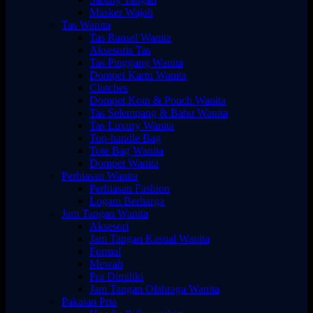
Masker Wajah
Tas Wanita
Tas Ransel Wanita
Aksesoris Tas
Tas Pinggang Wanita
Dompet Kartu Wanita
Clutches
Dompet Koin & Pouch Wanita
Tas Selempang & Bahu Wanita
Tas Luxury Wanita
Top-handle Bag
Tote Bag Wanita
Dompet Wanita
Perhiasan Wanita
Perhiasan Fashion
Logam Berharga
Jam Tangan Wanita
Aksesori
Jam Tangan Kasual Wanita
Formal
Mewah
Pra Dimiliki
Jam Tangan Olahraga Wanita
Pakaian Pria