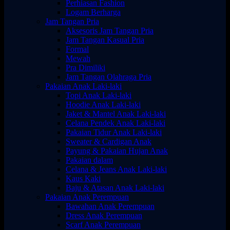
Perhiasan Fashion
Logam Berharga
Jam Tangan Pria
Aksesoris Jam Tangan Pria
Jam Tangan Kasual Pria
Formal
Mewah
Pra Dimiliki
Jam Tangan Olahraga Pria
Pakaian Anak Laki-laki
Topi Anak Laki-laki
Hoodie Anak Laki-laki
Jaket & Mantel Anak Laki-laki
Celana Pendek Anak Laki-laki
Pakaian Tidur Anak Laki-laki
Sweater & Cardigan Anak
Payung & Pakaian Hujan Anak
Pakaian dalam
Celana & Jeans Anak Laki-laki
Kaus Kaki
Baju & Atasan Anak Laki-laki
Pakaian Anak Perempuan
Bawahan Anak Perempuan
Dress Anak Perempuan
Scarf Anak Perempuan