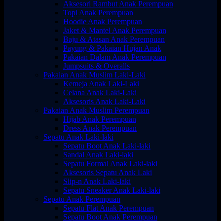
Aksesori Rambut Anak Perempuan
Topi Anak Perempuan
Hoodie Anak Perempuan
Jaket & Mantel Anak Perempuan
Baju & Atasan Anak Perempuan
Payung & Pakaian Hujan Anak
Pakaian Dalam Anak Perempuan
Jumpsuits & Overalls
Pakaian Anak Muslim Laki-Laki
Kemeja Anak Laki-Laki
Celana Anak Laki-Laki
Aksesoris Anak Laki-Laki
Pakaian Anak Muslim Perempuan
Hijab Anak Perempuan
Dress Anak Perempuan
Sepatu Anak Laki-laki
Sepatu Boot Anak Laki-laki
Sandal Anak Laki-laki
Sepatu Formal Anak Laki-laki
Aksesoris Sepatu Anak Laki
Slip-n Anak Laki-laki
Sepatu Sneaker Anak Laki-laki
Sepatu Anak Perempuan
Sepatu Flat Anak Perempuan
Sepatu Boot Anak Perempuan