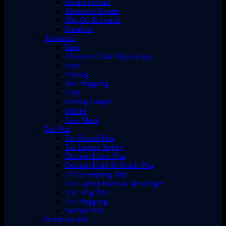
Sepatu Formal
Aksesoris Sepatu
Slip-On & Loafer
Sneakers
Aksesoris
Dasi
Aksesoris Dasi Kupu-kupu
Scarf
Payung
Ikat Pinggang
Topi
Sarung Tangan
Braces
Face Mask
Tas Pria
Tas Ransel Pria
Tas Laptop Jinjing
Dompet Kartu Pria
Dompet Koin & Pouch Pria
Tas Selempang Pria
Tas Laptop Bahu & Messenger
Tote Bag Pria
Tas Pinggang
Dompet Pria
Perhiasan Pria