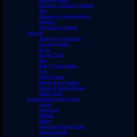
Bunga & Tanaman Artifisial
Jam
Dalaman & Sarung Bantal
Bingkai
Wewangian Rumah
Furnitur
Tempat Penyimpanan
Lemari Pakaian
Kasur
Kamar Tidur
Rak
Rak TV dan Media
Sofa
Ruang Tamu
Ruang Kerja Rumah
Dapur & Ruang Makan
Ruang Bayi
Kelengkapan Tempat Tidur
Seprai
Seprai Set
Selimut
Bantal
Aksesoris Tempat Tidur
Sarung Bantal