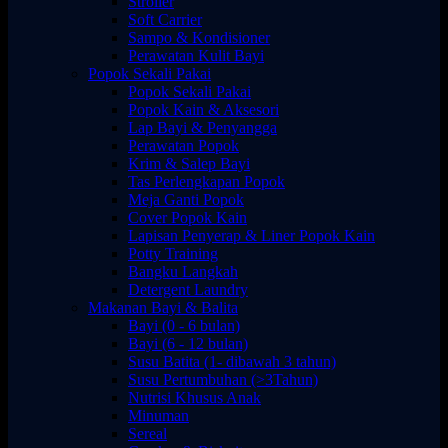
Stroller
Soft Carrier
Sampo & Kondisioner
Perawatan Kulit Bayi
Popok Sekali Pakai
Popok Sekali Pakai
Popok Kain & Aksesori
Lap Bayi & Penyangga
Perawatan Popok
Krim & Salep Bayi
Tas Perlengkapan Popok
Meja Ganti Popok
Cover Popok Kain
Lapisan Penyerap & Liner Popok Kain
Potty Training
Bangku Langkah
Detergent Laundry
Makanan Bayi & Balita
Bayi (0 - 6 bulan)
Bayi (6 - 12 bulan)
Susu Batita (1- dibawah 3 tahun)
Susu Pertumbuhan (>3Tahun)
Nutrisi Khusus Anak
Minuman
Sereal