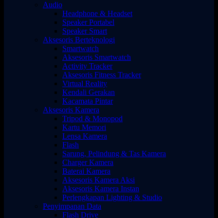
Audio
Headphone & Headset
Speaker Portabel
Speaker Smart
Aksesoris Berteknologi
Smartwatch
Aksesoris Smartwatch
Activity Tracker
Aksesoris Fitness Tracker
Virtual Reality
Kendali Gerakan
Kacamata Pintar
Aksesoris Kamera
Tripod & Monopod
Kartu Memori
Lensa Kamera
Flash
Sarung, Pelindung & Tas Kamera
Charger Kamera
Baterai Kamera
Aksesoris Kamera Aksi
Aksesoris Kamera Instan
Perlengkapan Lighting & Studio
Penyimpanan Data
Flash Drive