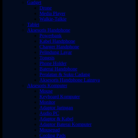
Gadget
Drone
Media Player
Walkie-Talkie
Tablet
Aksesoris Handphone
Powerbank
Kabel Handphone
Charger Handphone
Pelindung Layar
Tongsis
Phone Holder
Baterai Handphone
Peralatan & Suku Cadang
Aksesoris Handphone Lainnya
Aksesoris Komputer
Mouse
Keyboard Komputer
Monitor
Adaptor Jaringan
Audio PC
Adaptor & Kabel
Adaptor Baterai Komputer
Mousepad
Cooling Pads