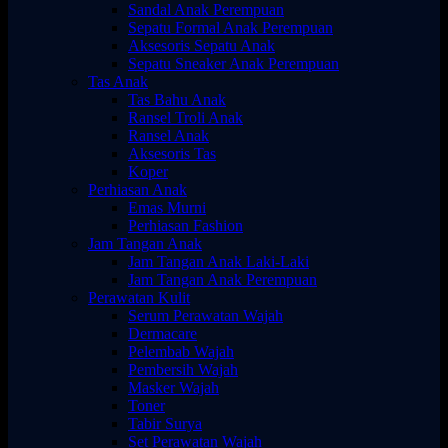
Sandal Anak Perempuan
Sepatu Formal Anak Perempuan
Aksesoris Sepatu Anak
Sepatu Sneaker Anak Perempuan
Tas Anak
Tas Bahu Anak
Ransel Troli Anak
Ransel Anak
Aksesoris Tas
Koper
Perhiasan Anak
Emas Murni
Perhiasan Fashion
Jam Tangan Anak
Jam Tangan Anak Laki-Laki
Jam Tangan Anak Perempuan
Perawatan Kulit
Serum Perawatan Wajah
Dermacare
Pelembab Wajah
Pembersih Wajah
Masker Wajah
Toner
Tabir Surya
Set Perawatan Wajah