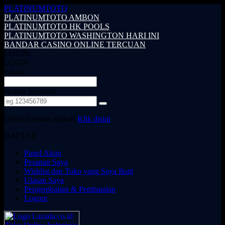
PLATINUMTOTO
PLATINUMTOTO AMBON
PLATINUMTOTO HK POOLS
PLATINUMTOTO WASHINGTON HARI INI
BANDAR CASINO ONLINE TERCUAN
LOGIN
LOGIN
Email:
Nomor pesanan:
Untuk bantuan silakan,
Klik disini
DAFTAR
Panel Akun
Pesanan Saya
Wishlist dan Toko yang Saya Ikuti
Ulasan Saya
Pengembalian & Pembatalan
Logout