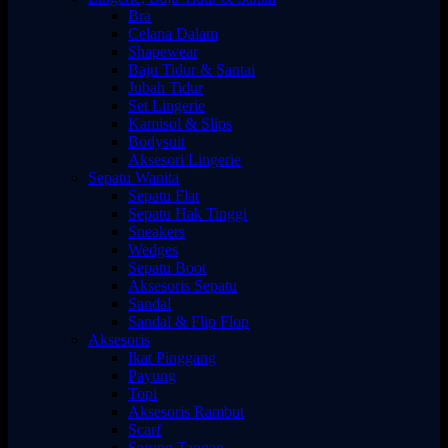
Bra
Celana Dalam
Shapewear
Baju Tidur & Santai
Jubah Tidur
Set Lingerie
Kamisol & Slips
Bodysuit
Aksesori Lingerie
Sepatu Wanita
Sepatu Flat
Sepatu Hak Tinggi
Sneakers
Wedges
Sepatu Boot
Aksesoris Sepatu
Sandal
Sandal & Flip Flop
Aksesoris
Ikat Pinggang
Payung
Topi
Aksesoris Rambut
Scarf
Sarung Tangan