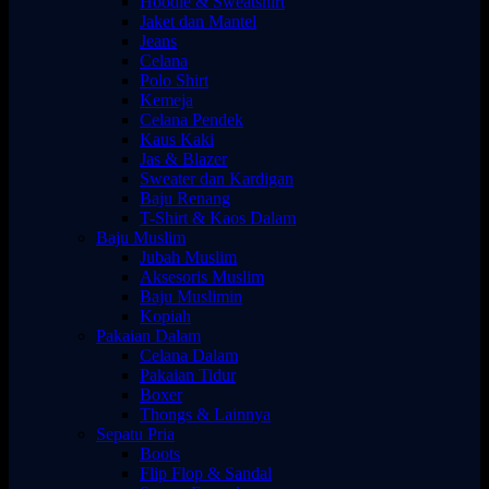
Hoodie & Sweatshirt
Jaket dan Mantel
Jeans
Celana
Polo Shirt
Kemeja
Celana Pendek
Kaus Kaki
Jas & Blazer
Sweater dan Kardigan
Baju Renang
T-Shirt & Kaos Dalam
Baju Muslim
Jubah Muslim
Aksesoris Muslim
Baju Muslimin
Kopiah
Pakaian Dalam
Celana Dalam
Pakaian Tidur
Boxer
Thongs & Lainnya
Sepatu Pria
Boots
Flip Flop & Sandal