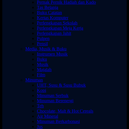
Pernak Pernik Hadiah dan Kado
Tas Belanja
Buku Catatan
Kertas Komputer
Perlengkapan Sekolah
Perlengkapan Meja Kerja
Perlengkapan Jahit
Pulpen
Pensil
Media, Musik & Buku
Instrumen Musik
Buku
Musik
Majalah
Film
Minuman
UHT, Susu & Susu Bubuk
Kopi
Minuman Serbuk
Minuman Berenergi
Teh
Chocolate, Malt & Hot Cereals
Air Mineral
Minuman Berkarbonasi
Jus