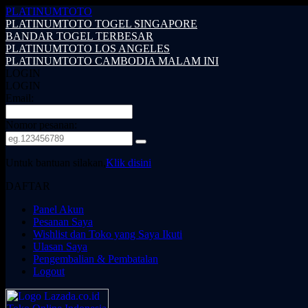
PLATINUMTOTO
PLATINUMTOTO TOGEL SINGAPORE
BANDAR TOGEL TERBESAR
PLATINUMTOTO LOS ANGELES
PLATINUMTOTO CAMBODIA MALAM INI
LOGIN
LOGIN
Email:
Nomor pesanan:
Untuk bantuan silakan,
Klik disini
DAFTAR
Panel Akun
Pesanan Saya
Wishlist dan Toko yang Saya Ikuti
Ulasan Saya
Pengembalian & Pembatalan
Logout