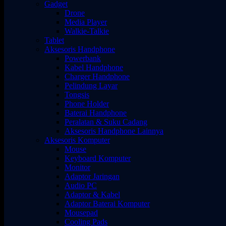
Gadget
Drone
Media Player
Walkie-Talkie
Tablet
Aksesoris Handphone
Powerbank
Kabel Handphone
Charger Handphone
Pelindung Layar
Tongsis
Phone Holder
Baterai Handphone
Peralatan & Suku Cadang
Aksesoris Handphone Lainnya
Aksesoris Komputer
Mouse
Keyboard Komputer
Monitor
Adaptor Jaringan
Audio PC
Adaptor & Kabel
Adaptor Baterai Komputer
Mousepad
Cooling Pads