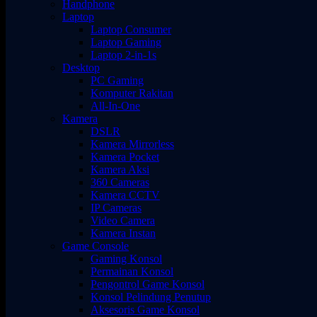
Handphone
Laptop
Laptop Consumer
Laptop Gaming
Laptop 2-in-1s
Desktop
PC Gaming
Komputer Rakitan
All-In-One
Kamera
DSLR
Kamera Mirrorless
Kamera Pocket
Kamera Aksi
360 Cameras
Kamera CCTV
IP Cameras
Video Camera
Kamera Instan
Game Console
Gaming Konsol
Permainan Konsol
Pengontrol Game Konsol
Konsol Pelindung Penutup
Aksesoris Game Konsol