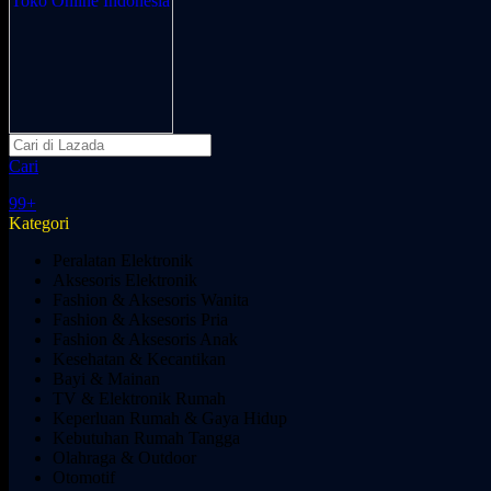
Cari
99+
Kategori
Peralatan Elektronik
Aksesoris Elektronik
Fashion & Aksesoris Wanita
Fashion & Aksesoris Pria
Fashion & Aksesoris Anak
Kesehatan & Kecantikan
Bayi & Mainan
TV & Elektronik Rumah
Keperluan Rumah & Gaya Hidup
Kebutuhan Rumah Tangga
Olahraga & Outdoor
Otomotif