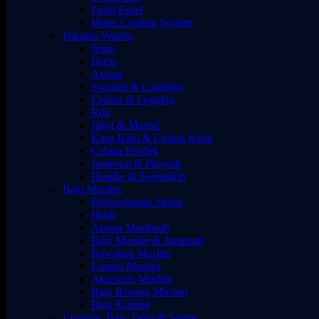
Front Panel
Water Cooling System
Pakaian Wanita
Jeans
Dress
Atasan
Sweater & Cardigan
Celana & Legging
Rok
Jaket & Mantel
Kaus Kaki & Celana Ketat
Celana Pendek
Jumpsuit & Playsuit
Hoodie & Sweatshirt
Baju Muslim
Perlengkapan Shalat
Hijab
Atasan Muslimah
Baju Muslim & Jumpsuit
Bawahan Muslim
Luaran Muslim
Aksesoris Muslim
Baju Renang Muslim
Baju Kurung
Lingerie, Baju Tidur & Santai