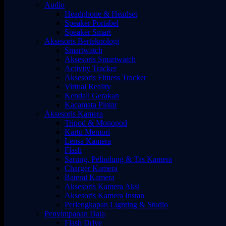
Audio
Headphone & Headset
Speaker Portabel
Speaker Smart
Aksesoris Berteknologi
Smartwatch
Aksesoris Smartwatch
Activity Tracker
Aksesoris Fitness Tracker
Virtual Reality
Kendali Gerakan
Kacamata Pintar
Aksesoris Kamera
Tripod & Monopod
Kartu Memori
Lensa Kamera
Flash
Sarung, Pelindung & Tas Kamera
Charger Kamera
Baterai Kamera
Aksesoris Kamera Aksi
Aksesoris Kamera Instan
Perlengkapan Lighting & Studio
Penyimpanan Data
Flash Drive