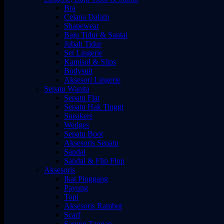
Bra
Celana Dalam
Shapewear
Baju Tidur & Santai
Jubah Tidur
Set Lingerie
Kamisol & Slips
Bodysuit
Aksesori Lingerie
Sepatu Wanita
Sepatu Flat
Sepatu Hak Tinggi
Sneakers
Wedges
Sepatu Boot
Aksesoris Sepatu
Sandal
Sandal & Flip Flop
Aksesoris
Ikat Pinggang
Payung
Topi
Aksesoris Rambut
Scarf
Sarung Tangan