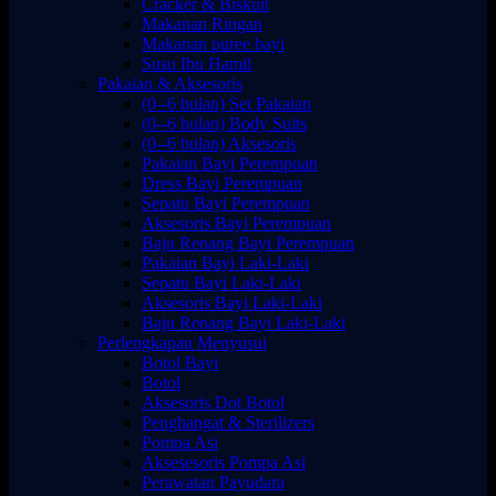
Cracker & Biskuit
Makanan Ringan
Makanan puree bayi
Susu Ibu Hamil
Pakaian & Aksesoris
(0--6 bulan) Set Pakaian
(0--6 bulan) Body Suits
(0--6 bulan) Aksesoris
Pakaian Bayi Perempuan
Dress Bayi Perempuan
Sepatu Bayi Perempuan
Aksesoris Bayi Perempuan
Baju Renang Bayi Perempuan
Pakaian Bayi Laki-Laki
Sepatu Bayi Laki-Laki
Aksesoris Bayi Laki-Laki
Baju Renang Bayi Laki-Laki
Perlengkapan Menyusui
Botol Bayi
Botol
Aksesoris Dot Botol
Penghangat & Sterilizers
Pompa Asi
Aksesesoris Pompa Asi
Perawatan Payudara