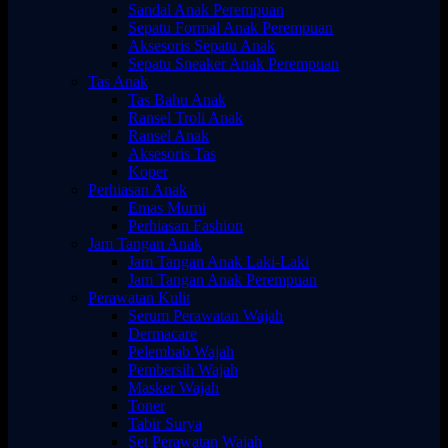
Sandal Anak Perempuan
Sepatu Formal Anak Perempuan
Aksesoris Sepatu Anak
Sepatu Sneaker Anak Perempuan
Tas Anak
Tas Bahu Anak
Ransel Troli Anak
Ransel Anak
Aksesoris Tas
Koper
Perhiasan Anak
Emas Murni
Perhiasan Fashion
Jam Tangan Anak
Jam Tangan Anak Laki-Laki
Jam Tangan Anak Perempuan
Perawatan Kulit
Serum Perawatan Wajah
Dermacare
Pelembab Wajah
Pembersih Wajah
Masker Wajah
Toner
Tabir Surya
Set Perawatan Wajah