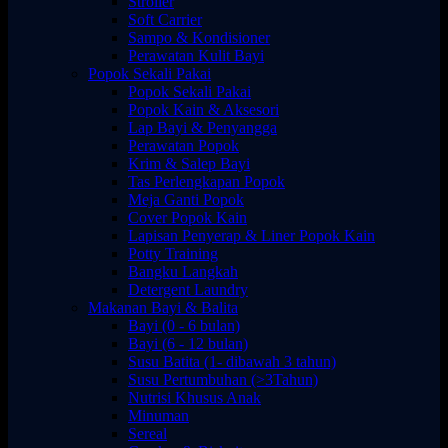
Stroller
Soft Carrier
Sampo & Kondisioner
Perawatan Kulit Bayi
Popok Sekali Pakai
Popok Sekali Pakai
Popok Kain & Aksesori
Lap Bayi & Penyangga
Perawatan Popok
Krim & Salep Bayi
Tas Perlengkapan Popok
Meja Ganti Popok
Cover Popok Kain
Lapisan Penyerap & Liner Popok Kain
Potty Training
Bangku Langkah
Detergent Laundry
Makanan Bayi & Balita
Bayi (0 - 6 bulan)
Bayi (6 - 12 bulan)
Susu Batita (1- dibawah 3 tahun)
Susu Pertumbuhan (>3Tahun)
Nutrisi Khusus Anak
Minuman
Sereal