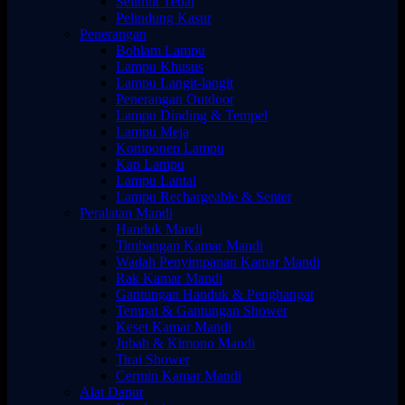
Selimut Tebal
Pelindung Kasur
Penerangan
Bohlam Lampu
Lampu Khusus
Lampu Langit-langit
Penerangan Outdoor
Lampu Dinding & Tempel
Lampu Meja
Komponen Lampu
Kap Lampu
Lampu Lantai
Lampu Rechargeable & Senter
Peralatan Mandi
Handuk Mandi
Timbangan Kamar Mandi
Wadah Penyimpanan Kamar Mandi
Rak Kamar Mandi
Gantungan Handuk & Penghangat
Tempat & Gantungan Shower
Keset Kamar Mandi
Jubah & Kimono Mandi
Tirai Shower
Cermin Kamar Mandi
Alat Dapur