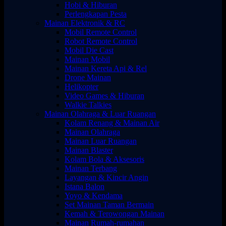
Hobi & Hiburan
Perlengkapan Pesta
Mainan Elektronik & RC
Mobil Remote Control
Robot Remote Control
Mobil Die Cast
Mainan Mobil
Mainan Kereta Api & Rel
Drone Mainan
Helikopter
Video Games & Hiburan
Walkie Talkies
Mainan Olahraga & Luar Ruangan
Kolam Renang & Mainan Air
Mainan Olahraga
Mainan Luar Ruangan
Mainan Blaster
Kolam Bola & Aksesoris
Mainan Terbang
Layangan & Kincir Angin
Istana Balon
Yoyo & Kendama
Set Mainan Taman Bermain
Kemah & Terowongan Mainan
Mainan Rumah-rumahan